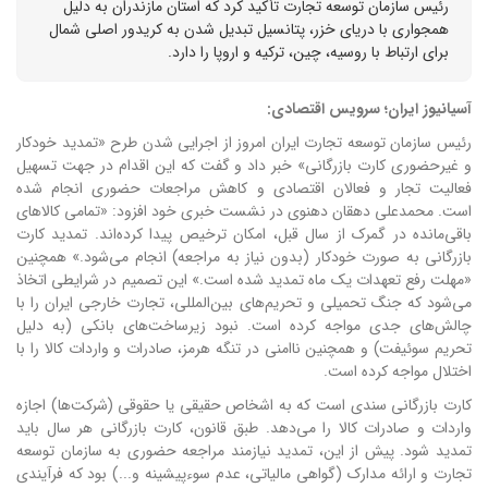
رئیس سازمان توسعه تجارت تأکید کرد که استان مازندران به دلیل
همجواری با دریای خزر، پتانسیل تبدیل شدن به کریدور اصلی شمال
برای ارتباط با روسیه، چین، ترکیه و اروپا را دارد.
آسیانیوز ایران؛ سرویس اقتصادی:
رئیس سازمان توسعه تجارت ایران امروز از اجرایی شدن طرح «تمدید خودکار
و غیرحضوری کارت بازرگانی» خبر داد و گفت که این اقدام در جهت تسهیل
فعالیت تجار و فعالان اقتصادی و کاهش مراجعات حضوری انجام شده
است.
محمدعلی دهقان دهنوی در نشست خبری خود افزود: «تمامی کالاهای
باقی‌مانده در گمرک از سال قبل، امکان ترخیص پیدا کرده‌اند. تمدید کارت
بازرگانی به صورت خودکار (بدون نیاز به مراجعه) انجام می‌شود.» همچنین
«مهلت رفع تعهدات یک ماه تمدید شده است.»
این تصمیم در شرایطی اتخاذ
می‌شود که جنگ تحمیلی و تحریم‌های بین‌المللی، تجارت خارجی ایران را با
چالش‌های جدی مواجه کرده است. نبود زیرساخت‌های بانکی (به دلیل
تحریم سوئیفت) و همچنین ناامنی در تنگه هرمز، صادرات و واردات کالا را با
اختلال مواجه کرده است.
کارت بازرگانی سندی است که به اشخاص حقیقی یا حقوقی (شرکت‌ها) اجازه
واردات و صادرات کالا را می‌دهد. طبق قانون، کارت بازرگانی هر سال باید
تمدید شود. پیش از این، تمدید نیازمند مراجعه حضوری به سازمان توسعه
تجارت و ارائه مدارک (گواهی مالیاتی، عدم سوءپیشینه و...) بود که فرآیندی