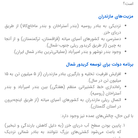
است؟
مزیت‌های مازندران
نزدیکی به بنادر روسیه (بندر آستراخان و بندر ماخاچ‌کالا) از طریق
دریای خزر.
دسترسی به کشورهای آسیای میانه (قزاقستان، ترکمنستان) و از آنجا
به چین (از طریق کریدور ریلی جنوب-شمال).
وجود بندر نوشهر و بندر امیرآباد (عملیاتی‌ترین بنادر شمال ایران).
برنامه دولت برای توسعه کریدور شمال
افزایش ظرفیت تخلیه و بارگیری بنادر مازندران (از ۵ میلیون تن به ۱۵
میلیون تن در سال).
راه‌اندازی خط کشتیرانی منظم (هفتگی) بین بندر امیرآباد و بندر
آستراخان (روسیه).
اتصال ریلی مازندران به کشورهای آسیای میانه (از طریق اینچه‌برون
در استان گلستان).
با این حال، چالش‌های عمده نیز وجود دارد:
پایین بودن سطح آب دریای خزر (به دلیل کاهش بارندگی و تبخیر)
که باعث می‌شود کشتی‌های بزرگ نتوانند به بنادر شمالی نزدیک