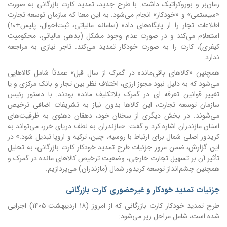
زمان‌بر و بوروکراتیک داشت.
با طرح جدید، تمدید کارت بازرگانی به صورت
«سیستمی» و «خودکار» انجام می‌شود. به این معنا که سازمان توسعه تجارت
اطلاعات تجار را از پایگاه‌های داده (سامانه مالیاتی، ثبت‌احوال، پلیس+۱۰)
استعلام می‌کند و در صورت عدم وجود مشکل (بدهی مالیاتی، محکومیت
کیفری)، کارت را به صورت خودکار تمدید می‌کند. تاجر نیازی به مراجعه
ندارد.
همچنین «کالاهای باقی‌مانده در گمرک از سال قبل» عمدتاً شامل کالاهایی
می‌شود که به دلیل نبود مجوز ارزی، اختلاف نظر بین تجار و بانک مرکزی و یا
تغییر قوانین تعرفه ای در گمرک بلاتکلیف مانده بودند. با دستور رئیس
سازمان توسعه تجارت، این کالاها بدون نیاز به تشریفات اضافی ترخیص
می‌شوند.
در بخش دیگری از سخنان خود، دهقان دهنوی به ظرفیت‌های
استان مازندران اشاره کرد و گفت: «مازندران به لطف دریای خزر، می‌تواند به
کریدور اصلی شمال برای ارتباط با روسیه، چین، ترکیه و اروپا تبدیل شود.»
در
این گزارش، ضمن مرور جزئیات طرح تمدید خودکار کارت بازرگانی، به تحلیل
تأثیر آن بر تسهیل تجارت خارجی، وضعیت ترخیص کالاهای مانده در گمرک و
همچنین چشم‌انداز توسعه کریدور شمال (مازندران) می‌پردازیم.
جزئیات تمدید خودکار و غیرحضوری کارت بازرگانی
طرح تمدید خودکار کارت بازرگانی که از امروز (۱۸ اردیبهشت ۱۴۰۵) اجرایی
شده است، شامل مراحل زیر می‌شود: