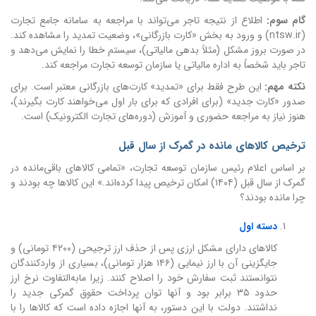
گام سوم:
اطلاع از نتیجه تاجر می‌تواند با مراجعه به سامانه جامع تجارت
(ntsw.ir) و ورود به بخش «کارت بازرگانی»، وضعیت تمدید را مشاهده کند.
در صورت بروز مشکل (مثلاً بدهی مالیاتی)، سیستم خطا را نمایش می‌دهد و
تاجر باید شخصاً به اداره مالیاتی یا سازمان توسعه تجارت مراجعه کند.
نکته مهم:
این طرح فقط برای «تمدید» کارت‌های بازرگانی معتبر است. برای
صدور «کارت جدید» (برای افرادی که برای بار اول می‌خواهند کارت بگیرند)،
هنوز نیاز به مراجعه حضوری و آموزش (دوره‌های تجارت الکترونیک) است.
ترخیص کالاهای مانده در گمرک از سال قبل
بر اساس اعلام رئیس سازمان توسعه تجارت، «تمامی کالاهای باقی‌مانده در
گمرک از سال قبل (۱۴۰۴) امکان ترخیص پیدا کرده‌اند.» این کالاها چه بودند و
چرا مانده بودند؟
دسته اول
کالاهای دارای مشکل ارزی پس از حذف ارز ترجیحی (۴۲۰۰ تومانی) و
جایگزینی آن با ارز نیمایی (۱۴۶ هزار تومانی)، بسیاری از واردکنندگان
نتوانستند ثبت سفارش خود را اصلاح کنند. زیرا مابه‌التفاوت نرخ ارز
حدود ۳۵ برابر بود و آنها توان پرداخت حقوق گمرکی جدید را
نداشتند. دولت با این دستور، به آنها اجازه داده است که کالاها را با