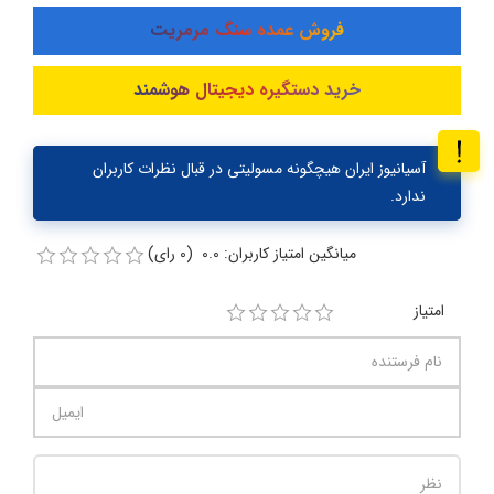
فروش عمده سنگ مرمریت
خرید دستگیره دیجیتال هوشمند
آسیانیوز ایران هیچگونه مسولیتی در قبال نظرات کاربران
ندارد.
میانگین امتیاز کاربران: 0.0 (0 رای)
امتیاز