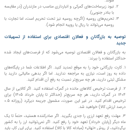
شوند.
نبود زیرساخت‌های گمرکی و انبارداری مناسب در مازندران (در مقایسه
با بنادر جنوبی).
تحریم‌های روسیه (اگرچه روسیه نیز تحت تحریم است، اما تجارت با
روسیه می‌تواند با ریال یا روپیه انجام شود).
توصیه به بازرگانان و فعالان اقتصادی برای استفاده از تسهیلات
جدید
به بازرگانان و فعالان اقتصادی توصیه می‌شود که از فرصت‌های ایجاد شده
حداکثر استفاده را ببرند:
۱. کارت بازرگانی خود را به موقع تمدید کنید. اگر اطلاعات شما در پایگاه‌های
داده به روز است، نیازی به مراجعه ندارید. اما اگر بدهی مالیاتی دارید یا
مشکل ثبتی دارید، هر چه سریع‌تر نسبت به رفع آن اقدام کنید.
۲. از فرصت ترخیص کالاهای مانده در گمرک استفاده کنید. اگر کالایی از سال
۱۴۰۴ در گمرک دارید، هر چه سریع‌تر (حداکثر تا پایان خرداد ۱۴۰۵) برای
ترخیص اقدام کنید. در غیر این صورت، مشمول جریمه دیرکرد (روزانه ۰.۵
درصد ارزش کالا) خواهید شد.
۳. مهلت رفع تعهد ارزی را جدی بگیرید. اگر صادرکننده هستید، حتماً تا یک
ماه دیگر (پایان خرداد) تعهد خود را رفع کنید. اگر نمی‌توانید ارز را به کشور
برگردانید، از روش «تهاتر» (مبادله کالا با کالا) استفاده کنید. برای این کار، باید