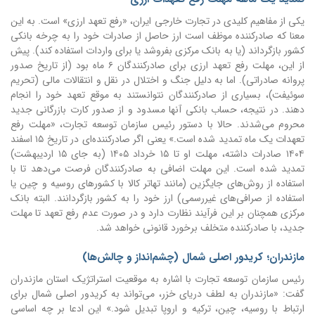
یکی از مفاهیم کلیدی در تجارت خارجی ایران، «رفع تعهد ارزی» است. به این
معنا که صادرکننده موظف است ارز حاصل از صادرات خود را به چرخه بانکی
کشور بازگرداند (یا به بانک مرکزی بفروشد یا برای واردات استفاده کند). پیش
از این، مهلت رفع تعهد ارزی برای صادرکنندگان ۶ ماه بود (از تاریخ صدور
پروانه صادراتی). اما به دلیل جنگ و اختلال در نقل و انتقالات مالی (تحریم
سوئیفت)، بسیاری از صادرکنندگان نتوانستند به موقع تعهد خود را انجام
دهند. در نتیجه، حساب بانکی آنها مسدود و از صدور کارت بازرگانی جدید
محروم می‌شدند. حالا با دستور رئیس سازمان توسعه تجارت، «مهلت رفع
تعهدات یک ماه تمدید شده است.» یعنی اگر صادرکننده‌ای در تاریخ ۱۵ اسفند
۱۴۰۴ صادرات داشته، مهلت او تا ۱۵ خرداد ۱۴۰۵ (به جای ۱۵ اردیبهشت)
تمدید شده است. این مهلت اضافی به صادرکنندگان فرصت می‌دهد تا با
استفاده از روش‌های جایگزین (مانند تهاتر کالا با کشورهای روسیه و چین یا
استفاده از صرافی‌های غیررسمی) ارز خود را به کشور بازگردانند. البته بانک
مرکزی همچنان بر این فرآیند نظارت دارد و در صورت عدم رفع تعهد تا مهلت
جدید، با صادرکننده متخلف برخورد قانونی خواهد شد.
مازندران؛ کریدور اصلی شمال (چشم‌انداز و چالش‌ها)
رئیس سازمان توسعه تجارت با اشاره به موقعیت استراتژیک استان مازندران
گفت: «مازندران به لطف دریای خزر، می‌تواند به کریدور اصلی شمال برای
ارتباط با روسیه، چین، ترکیه و اروپا تبدیل شود.» این ادعا بر چه اساسی