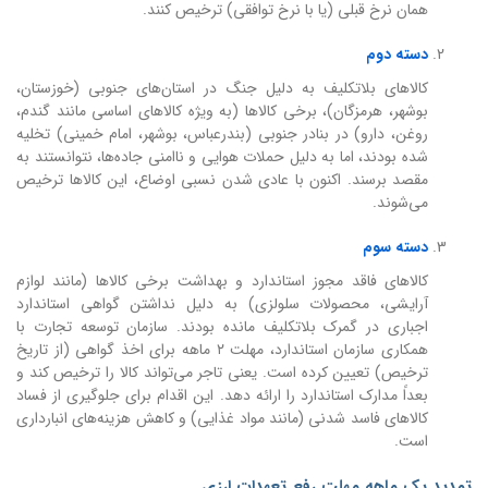
همان نرخ قبلی (یا با نرخ توافقی) ترخیص کنند.
دسته دوم
کالاهای بلاتکلیف به دلیل جنگ در استان‌های جنوبی (خوزستان،
بوشهر، هرمزگان)، برخی کالاها (به ویژه کالاهای اساسی مانند گندم،
روغن، دارو) در بنادر جنوبی (بندرعباس، بوشهر، امام خمینی) تخلیه
شده بودند، اما به دلیل حملات هوایی و ناامنی جاده‌ها، نتوانستند به
مقصد برسند. اکنون با عادی شدن نسبی اوضاع، این کالاها ترخیص
می‌شوند.
دسته سوم
کالاهای فاقد مجوز استاندارد و بهداشت برخی کالاها (مانند لوازم
آرایشی، محصولات سلولزی) به دلیل نداشتن گواهی استاندارد
اجباری در گمرک بلاتکلیف مانده بودند. سازمان توسعه تجارت با
همکاری سازمان استاندارد، مهلت ۲ ماهه برای اخذ گواهی (از تاریخ
ترخیص) تعیین کرده است. یعنی تاجر می‌تواند کالا را ترخیص کند و
بعداً مدارک استاندارد را ارائه دهد. این اقدام برای جلوگیری از فساد
کالاهای فاسد شدنی (مانند مواد غذایی) و کاهش هزینه‌های انبارداری
است.
تمدید یک ماهه مهلت رفع تعهدات ارزی