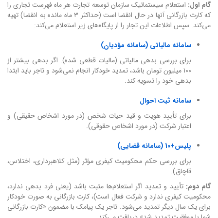
گام اول:
استعلام سیستماتیک سازمان توسعه تجارت هر ماه فهرست تجاری را
که کارت بازرگانی آنها در حال انقضا است (حداکثر ۳ ماه مانده به انقضا) تهیه
می‌کند. سپس اطلاعات این تجار را از پایگاه‌های زیر استعلام می‌کند:
سامانه مالیاتی (سامانه مؤدیان)
برای بررسی بدهی مالیاتی (مالیات قطعی شده). اگر بدهی بیشتر از
۱۰۰ میلیون تومان باشد، تمدید خودکار انجام نمی‌شود و تاجر باید ابتدا
بدهی خود را تسویه کند.
سامانه ثبت احوال
برای تأیید هویت و قید حیات شخص (در مورد اشخاص حقیقی) و
اعتبار شرکت (در مورد اشخاص حقوقی).
پلیس+10 (سامانه قضایی)
برای بررسی حکم محکومیت کیفری مؤثر (مثل کلاهبرداری، اختلاس،
قاچاق).
گام دوم:
تأیید و تمدید اگر استعلام‌ها مثبت باشد (یعنی فرد بدهی ندارد،
محکومیت کیفری ندارد و شرکت فعال است)، کارت بازرگانی به صورت خودکار
برای یک سال دیگر تمدید می‌شود. تاجر یک پیامک با مضمون «کارت بازرگانی
شما با موفقیت تمدید شد» دریافت می‌کند.