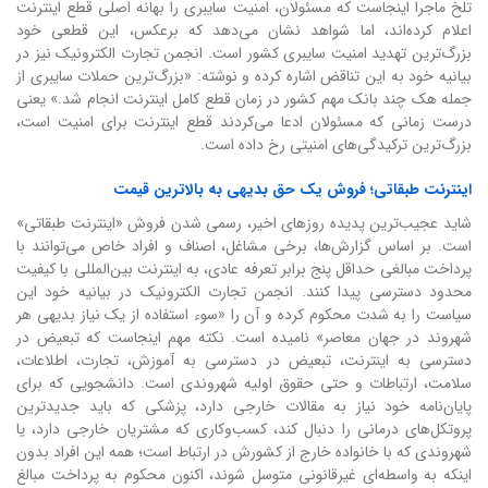
تلخ ماجرا اینجاست که مسئولان، امنیت سایبری را بهانه اصلی قطع اینترنت
اعلام کرده‌اند، اما شواهد نشان می‌دهد که برعکس، این قطعی خود
بزرگ‌ترین تهدید امنیت سایبری کشور است. انجمن تجارت الکترونیک نیز در
بیانیه خود به این تناقض اشاره کرده و نوشته: «بزرگ‌ترین حملات سایبری از
جمله هک چند بانک مهم کشور در زمان قطع کامل اینترنت انجام شد.» یعنی
درست زمانی که مسئولان ادعا می‌کردند قطع اینترنت برای امنیت است،
بزرگ‌ترین ترکیدگی‌های امنیتی رخ داده است.
اینترنت طبقاتی؛ فروش یک حق بدیهی به بالاترین قیمت
شاید عجیب‌ترین پدیده روزهای اخیر، رسمی شدن فروش «اینترنت طبقاتی»
است. بر اساس گزارش‌ها، برخی مشاغل، اصناف و افراد خاص می‌توانند با
پرداخت مبالغی حداقل پنج برابر تعرفه عادی، به اینترنت بین‌المللی با کیفیت
محدود دسترسی پیدا کنند. انجمن تجارت الکترونیک در بیانیه خود این
سیاست را به شدت محکوم کرده و آن را «سوء استفاده از یک نیاز بدیهی هر
شهروند در جهان معاصر» نامیده است. نکته مهم اینجاست که تبعیض در
دسترسی به اینترنت، تبعیض در دسترسی به آموزش، تجارت، اطلاعات،
سلامت، ارتباطات و حتی حقوق اولیه شهروندی است. دانشجویی که برای
پایان‌نامه خود نیاز به مقالات خارجی دارد، پزشکی که باید جدیدترین
پروتکل‌های درمانی را دنبال کند، کسب‌وکاری که مشتریان خارجی دارد، یا
شهروندی که با خانواده خارج از کشورش در ارتباط است؛ همه این افراد بدون
اینکه به واسطه‌ای غیرقانونی متوسل شوند، اکنون محکوم به پرداخت مبالغ