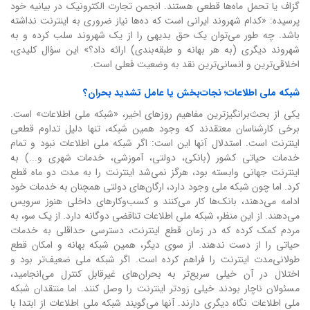
گزاف یا تحمل ماه‌ها قطعی هستند. انجمن تجارت الکترونیک در بیانیه خود
پرسیده: «کدام شهروند ایرانی است که ده‌ها نیاز ضروری به اینترنت نداشته
باشد. چه طور می‌توان یک حق بدیهی را از یک شهروند سلب کرده و به
شهروند دیگری (به هر بهانه و طبقه‌بندی) ارائه داد؟» این سؤال کلیدی،
اخلاقی‌ترین و انسانی‌ترین نقد به وضعیت فعلی است.
شبکه ملی اطلاعات؛ نجات‌بخش یا عامل تشدید بحران؟
یکی از بحث‌برانگیزترین مفاهیم روزهای اخیر، «شبکه ملی اطلاعات» است.
برخی کارشناسان معتقدند که وجود همین شبکه، تنها دلیل تداوم قطعی
اینترنت است. استدلال آنها این است: اگر شبکه ملی اطلاعات نبود و تمام
خدمات حیاتی کشور (بانکی، دولتی، آموزشی، خدمات شهری و...) به
اینترنت جهانی وابسته بود، هرگز نمی‌شد اینترنت را به مدت دو ماه قطع
کرد. اما چون شبکه ملی وجود دارد، ارگان‌های دولتی همچنان به خدمات خود
ادامه می‌دهند، بانک‌ها کار می‌کنند و کسب‌وکارهای داخلی هنوز سرویس
می‌دهند. از این منظر، شبکه ملی اطلاعات تناقضی دوگانه دارد. از یک سو، به
مردم کمک کرده که در زمان قطع اینترنت، دسترسی حداقلی به خدمات
حیاتی را از دست ندهند. از سوی دیگر، همین شبکه بهانه و امکان قطع
طولانی‌مدت اینترنت را فراهم کرده است. اگر شبکه ملی ضعیف‌تر بود و
اختلال در آن خیلی سریع‌تر به بحران‌های غیرقابل کنترل می‌انجامید،
مسئولان ناچار بودند خیلی زودتر اینترنت را وصل کنند. اما منتقدان شبکه
ملی اطلاعات نگاه دیگری دارند. آنها می‌گویند شبکه ملی اطلاعات از ابتدا با