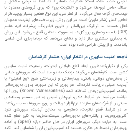
الگویی جدید حاکم است: «اینترنت طبقاتی» که فقط به برخی مشاغل و
اصناف خاص فروخته می‌شود و «اینترنت پرو» که برای گروه‌های محدود با
قیمت‌های گزاف فعال می‌گردد. از نظر فنی، این نوع قطعی بسیار پیچیده‌تر از
قطعی کامل (شاتر داون) است. در این روش، زیرساخت‌های اینترنت همچنان
فعال هستند اما ترافیک بین‌الملل از طریق فیلترینگ پیشرفته لایه هفتم
(DPI) یا مسدودسازی پروتکل‌ها، به صورت انتخابی قطع می‌شود. این روش
به پایداری بیشتری نیاز دارد و نشان می‌دهد که برنامه‌ریزی این قطعی
بلندمدت و از پیش طراحی شده بوده است.
فاجعه امنیت سایبری در انتظار ایران؛ هشدار کارشناسان
یکی از نگران‌کننده‌ترین ابعاد قطع طولانی اینترنت، وضعیت امنیت سایبری
کشور است. کارشناسان می‌گویند نزدیک به دو ماه است که سرورهای حیاتی
در بخش‌های دولتی، بانکی، بیمارستانی و زیرساختی هیچ «پچ امنیتی» یا
آپدیت امنیتی دریافت نکرده‌اند. هر روزی که این سرورها بدون به‌روزرسانی
بمانند، آسیب‌پذیری‌های شناخته شده (Known Vulnerabilities) روی آنها
انباشته می‌شود. در شرایط عادی، تیم‌های امنیتی به طور مستمر وصله‌های
امنیتی را از شرکت‌های سازنده نرم‌افزار دریافت و روی سرورها نصب می‌کنند.
اما در شرایط قطع اینترنت، دسترسی به مخازن آپدیت، سرورهای کلود
آنتی‌ویروس‌ها و پلتفرم‌های به‌روزرسانی سیستم‌عامل‌ها به کلی قطع شده
است. به عبارت دیگر، سرورهای ایران در حال حاضر «باز» (open) و آماده
بهره‌برداری توسط هر هکری هستند که آسیب‌پذیری آن را شناسایی کند. نکته