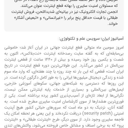
که مسئولان امنیت سایبری را بهانه قطع اینترنت عنوان می‌کنند.
انجمن تجارت الکترونیک نیز در بیانیه‌ای شدیداللحن، فروش اینترنت
طبقاتی با قیمت حداقل پنج برابر را «غیرانسانی» و «تبعیض آشکار»
خواند.
آسیانیوز ایران؛ سرویس علم و تکنولوژی:
امروز سومین ماه متوالی قطع اینترنت جهانی در ایران آغاز شد؛ خاموشی
بی‌سابقه‌ای که به گفته سایت رصدخانه اینترنت «نت‌بلاکس»، اکنون به
شصت و یکمین روز خود رسیده و بیش از ۱۴۴۰ ساعت از قطعی اینترنت
بین‌الملل در کشور می‌گذرد.
این طولانی‌ترین دوره قطع اینترنت در تاریخ
ایران است؛ قطعی که این بار نه چند روزه یا چند هفته‌ای، که وارد ماه سوم
شده و زندگی دیجیتال میلیون‌ها ایرانی را به طور کامل دگرگون کرده است.
در
این روزها که دسترسی به شبکه‌های جهانی، سکوهای آموزشی خارجی،
ایمیل‌های بین‌المللی و بسیاری از خدمات پایه اینترنتی ممکن نیست،
نگرانی‌ها از ابعاد تازه‌ای از آسیب‌پذیری کشور پرده برداشته است.
یکی از
فوری‌ترین هشدارها از سوی کارشناسان امنیت سایبری مطرح شده است. به
گفته آنان، نزدیک به دو ماه است که سرورهای حیاتی کشور هیچ آپدیت
امنیتی (security patch) دریافت نکرده‌اند و این یعنی هر لحظه امکان یک
فاجعه سایبری وجود دارد.
از سوی دیگر، طرح «اینترنت طبقاتی» و «اینترنت
پرو» که به برخی اصناف و مشاغل خاص فروخته می‌شود، واکنش‌های تندی