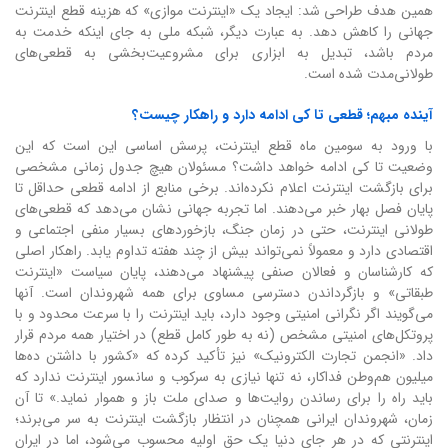
همین هدف طراحی شد: ایجاد یک «اینترنت موازی» که هزینه قطع اینترنت
جهانی را کاهش دهد. به عبارت دیگر، شبکه ملی به جای اینکه خدمت به
مردم باشد، تبدیل به ابزاری برای مشروعیت‌بخشی به قطعی‌های
طولانی‌مدت شده است.
آینده مبهم؛ قطعی تا کی ادامه دارد و راهکار چیست؟
با ورود به سومین ماه قطع اینترنت، پرسش اساسی این است که این
وضعیت تا کی ادامه خواهد داشت؟ مسئولان هیچ جدول زمانی مشخصی
برای بازگشت اینترنت اعلام نکرده‌اند. برخی منابع از ادامه قطعی حداقل تا
پایان فصل بهار خبر می‌دهند. اما تجربه جهانی نشان می‌دهد که قطعی‌های
طولانی اینترنت، حتی در زمان جنگ، بازخوردهای بسیار منفی اجتماعی و
اقتصادی دارد و معمولاً نمی‌تواند بیش از چند هفته تداوم یابد. راهکار اصلی
که کارشناسان و فعالان صنفی پیشنهاد می‌دهند، پایان سیاست «اینترنت
طبقاتی» و بازگرداندن دسترسی مساوی برای همه شهروندان است. آنها
می‌گویند اگر نگرانی امنیتی وجود دارد، باید اینترنت را با سرعت محدود و با
پروتکل‌های امنیتی مشخص (نه به طور کامل قطع) در اختیار همه مردم قرار
داد. «انجمن تجارت الکترونیک» نیز تأکید کرده که «کشور با داشتن ده‌ها
میلیون هم‌وطن فداکار، نه تنها نیازی به سرکوب و سانسور اینترنت ندارد که
باید راه را برای رساندن روایت‌ها و صدای ملت باز و هموار نماید.» تا آن
زمان، شهروندان ایرانی همچنان در انتظار بازگشت اینترنت به سر می‌برند؛
اینترنتی که در هر جای دنیا یک حق اولیه محسوب می‌شود، اما در ایران