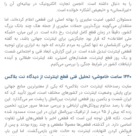
را به دنبال داشته است. انجمن تجارت الکترونیک در بیانیه‌ای آن را
«غیرانسانی» و «تبعیض آشکار» خوانده است.
مسئولان کشور، امنیت سایبری را بهانه اصلی این قطعی اعلام کرده‌اند، اما
منتقدان می‌گویند بزرگ‌ترین حملات سایبری از جمله هک چند بانک بزرگ
کشور، دقیقاً در زمان قطع کامل اینترنت رخ داده است.
در این میان، «شبکه
ملی اطلاعات» که قرار بود جایگزینی برای اینترنت جهانی باشد، به گفته
برخی کارشناسان نه تنها کمکی به مردم نکرده، که خود به ابزاری برای توجیه
قطعی اینترنت تبدیل شده است.
در این گزارش، ابعاد فنی و اجتماعی شصت
و یک روز قطع اینترنت، هشدارهای امنیتی، نقد اینترنت طبقاتی و آینده
ارتباطات کشور در شرایط جنگی را بررسی می‌کنیم.
۱۴۴۰ ساعت خاموشی؛ تحلیل فنی قطع اینترنت از دیدگاه نت بلاکس
سایت رصدخانه اینترنت «نت بلاکس» که یکی از معتبرترین منابع جهانی
برای پایش وضعیت اینترنت در کشورهای مختلف است، امروز تأیید کرد که
ایران شصت و یکمین روز قطعی اینترنت بین‌الملل را پشت سر می‌گذارد. این
نهاد با رصد مداوم پروتکل‌های ارتباطی و بررسی صدها سرور مرزی، تخمین
زده که بیش از ۹۵ درصد از ترافیک بین‌الملل ایران در این مدت مسدود شده
است. نکته قابل توجه این است که قطعی اخیر با قطعی‌های قبلی تفاوت
اساسی دارد. در گذشته، قطعی‌ها معمولاً مقطعی و چند روزه بودند و پس از
فروکش کردن التهابات، اینترنت به حالت عادی بازمی‌گشت. اما این بار،