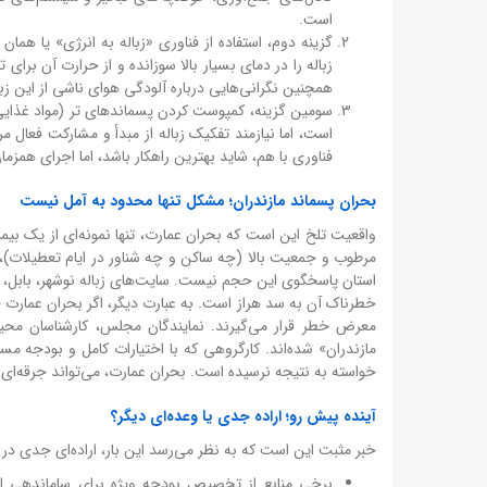
است.
گزینه دوم، استفاده از فناوری «زباله به انرژی» یا هما
زباله را در دمای بسیار بالا سوزانده و از حرارت آن برای 
همچنین نگرانی‌هایی درباره آلودگی هوای ناشی از این زبا
سومین گزینه، کمپوست کردن پسماندهای تر (مواد غذا
است، اما نیازمند تفکیک زباله از مبدأ و مشارکت فعال 
فناوری با هم، شاید بهترین راهکار باشد، اما اجرای همزم
بحران پسماند مازندران؛ مشکل تنها محدود به آمل نیست
واقعیت تلخ این است که بحران عمارت، تنها نمونه‌ای از یک بیم
مرطوب و جمعیت بالا (چه ساکن و چه شناور در ایام تعطیلات)،
استان پاسخگوی این حجم نیست. سایت‌های زباله نوشهر، بابل، س
خطرناک آن به سد هراز است. به عبارت دیگر، اگر بحران عمارت حل 
معرض خطر قرار می‌گیرند. نمایندگان مجلس، کارشناسان مح
مازندران» شده‌اند. کارگروهی که با اختیارات کامل و بودجه مست
خواسته به نتیجه نرسیده است. بحران عمارت، می‌تواند جرقه‌ای
آینده پیش رو؛ اراده جدی یا وعده‌ای دیگر؟
خبر مثبت این است که به نظر می‌رسد این بار، اراده‌ای جدی 
برخی منابع از تخصیص بودجه ویژه برای ساماندهی ا