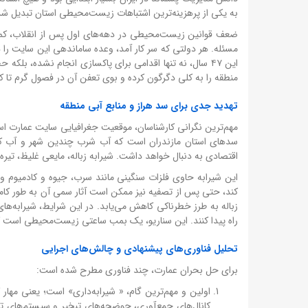
به یکی از پرهزینه‌ترین اشتباهات زیست‌محیطی استان تبدیل شده است. علت تداوم ۴۷ ساله این بح
ضعف قوانین زیست‌محیطی در دهه‌های اول پس از انقلاب، کمبود 
مسئله. هر دولتی که سر کار آمد، وعده ساماندهی این سایت را د
این ۴۷ سال، نه تنها اقدامی برای پاکسازی انجام نشده، بلکه
منطقه را به کلی دگرگون کرده و بوی تعفن آن در فصول گرم تا
تهدید جدی برای سد هراز و منابع آبی منطقه
مهم‌ترین نگرانی کارشناسان، موقعیت جغرافیایی سایت عمارت است
سدهای استان مازندران است که آب شرب چندین شهر و آب کشاو
اقتصادی به دنبال خواهد داشت. شیرابه زباله، مایعی غلیظ، تیره
این شیرابه حاوی فلزات سنگینی مانند سرب، جیوه و کادمیوم و ه
کند، حتی پس از تصفیه نیز ممکن است آثار سمی آن به طور کامل
زباله به طرز خطرناکی کاهش می‌یابد. در این شرایط، شیرابه‌ه
راه پیدا کنند. این سناریو، یک بمب ساعتی زیست‌محیطی است
تحلیل فناوری‌های پیشنهادی و چالش‌های اجرایی
برای حل بحران عمارت، چند فناوری مطرح شده است:
اولین و مهم‌ترین گام، « شیرابه‌داری» است؛ یعنی مهار 
کانال‌های جمع‌آوری، حوضچه‌های تبخیر و سیستم‌های تص