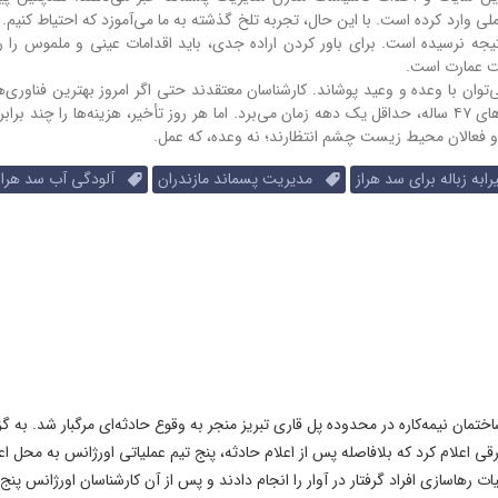
لی وارد کرده است. با این حال، تجربه تلخ گذشته به ما می‌آموزد که احتیاط کنیم.
هیچکدام به نتیجه نرسیده است. برای باور کردن اراده جدی، باید اقدامات عینی و ملموس را
یت عمارت است.
‌توان با وعده و وعید پوشاند. کارشناسان معتقدند حتی اگر امروز بهترین فناوری‌ها
عمل شوند، پاکسازی کامل سایت عمارت و جبران آسیب‌های ۴۷ ساله، حداقل یک دهه زمان می‌برد. اما هر روز تأخیر، هزینه‌ها را چند
ل و فعالان محیط زیست چشم انتظارند؛ نه وعده، که عمل.
ه زباله برای سد هراز
مدیریت پسماند مازندران
آلودگی آب سد هراز
نجشنبه) حوالی ساعت ۱۴:۰۰، ریزش یک ساختمان نیمه‌کاره در محدوده پل قاری تبریز منجر به وقوع حادثه‌ای مرگبار شد. به
قی اعلام کرد که بلافاصله پس از اعلام حادثه، پنج تیم عملیاتی اورژانس به محل اع
ت رهاسازی افراد گرفتار در آوار را انجام دادند و پس از آن کارشناسان اورژانس پنج