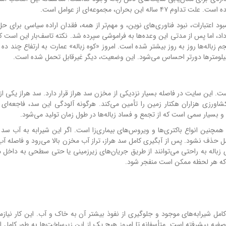
ران، مجموعه‌ای از عوامل است.
اعتبارات، نبود فناوری‌های نوین، و مهم‌تر از همه، فقدان اراده سیاسی برای حل
اد، اما پس از مدتی این وعده‌ها به فراموشی سپرده شد. نکته تاسف‌بار این است ک
 حجم زباله‌ها روز به روز بیشتر شده است. امروز «کوه زباله» عمارت به ارتفاع چند ده 
 کیلومترها دورتر احساس می‌شود. این وضعیت، دیگر غیرقابل تحمل شده است.
. این سایت در فاصله بسیار نزدیکی از مخزن سد هراز قرار دارد. سد هراز یکی از 
رزی هزاران هکتار زمین را تأمین می‌کند. هرگونه آلودگی این سد، فاجعه‌ای 
 و بسیار سمی است که از تجمع و فساد زباله‌ها در طول زمان تولید می‌شود.
مچنین انواع باکتری‌ها و ویروس‌های بیماری‌زا است. اگر این شیرابه به آب سد ه
 حذف نشود. پس از آبگیری کامل سد هراز، تراز آب مخزن بالا می‌رود و فاصله آب
ای زباله به راحتی می‌توانند از طریق جریان‌های زیرزمینی یا حتی سطحی به داخل
 که هر لحظه ممکن است منفجر شود.
کامل شیرابه‌های موجود و جلوگیری از نفوذ بیشتر آن به خاک و آب. این کار نیازم
فیه پیشرفته است. متأسفانه تا امروز هیچ یک از این زیرساخت‌ها به طور کامل ا