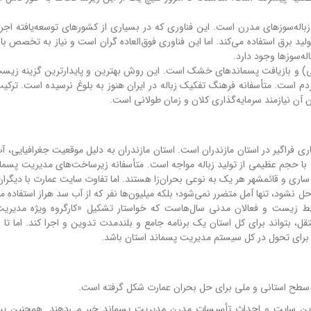
ن زباله‌سوزهای مدرن است. این فناوری که در بسیاری از کشورهای توسعه‌یافته اجر
تولید برق استفاده می‌کند. اما این فناوری فوق‌العاده گران است و نیاز به تخصص بال
له‌سوزها وجود دارد.
یی) و بازیافت پسماندهای خشک است. این روش بهترین و پایدارترین گزینه زی
مردم است. متأسفانه فرهنگ تفکیک زباله در ایران هنوز به بلوغ نرسیده است. ترکی
ان آن نیازمند سرمایه‌گذاری کلان و زمان طولانی است.
اری فراگیر در استان مازندران است. استان مازندران به دلیل موقعیت جغرافیایی، آ
 با حجم عظیمی از تولید زباله مواجه است. متأسفانه زیرساخت‌های مدیریت پسمان
اری و قائمشهر هر یک به نوعی بحران‌زا هستند. اما تفاوت سایت عمارت با دیگران
نشود، تنها آمل متضرر نمی‌شود؛ بلکه میلیون‌ها نفر که از آب سد هراز استفاده می
یط زیست و فعالان مدنی سال‌هاست که خواستار تشکیل «کارگروه ویژه مدیری
قل، بتواند برای کل استان یک برنامه جامع و بلندمدت تدوین و اجرا کند. اما تا ا
 برای تحول در کل سیستم مدیریت پسماند استان باشد.
در سطح استانی و ملی برای حل بحران عمارت شکل گرفته است.
ین سایت و احداث تأسیسات مدرن مدیریت پسماند خبر می‌دهند. همچنین پیگ