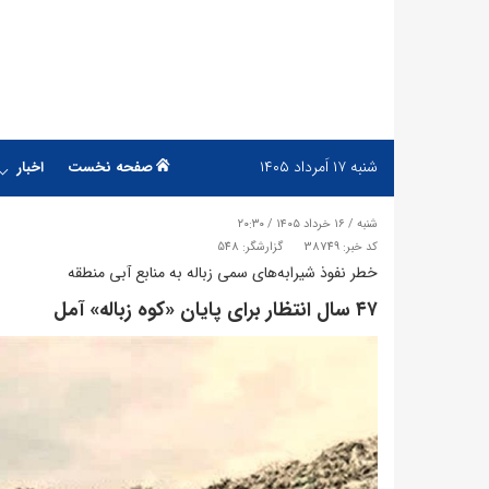
شنبه
۱۷ اَمرداد ۱۴۰۵
صفحه نخست
اخبار
شنبه / ۱۶ خرداد ۱۴۰۵ / ۲۰:۳۰
کد خبر: 38749
گزارشگر: 548
خطر نفوذ شیرابه‌های سمی زباله به منابع آبی منطقه
​۴۷ سال انتظار برای پایان «کوه زباله» آمل