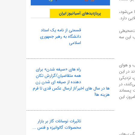
ا می‌شود،
پربازدیدهای آسیانیوز ایران
ایی دارد.
قسمتی از نامه یک استاد
ست‌محیطی
دانشگاه به رهبر جمهوری
ب این سه
اسلامی
ب و هوای
راه های «صیغه شدن» برای
د در این
همه متقاضیان/گزارش تکان
، نزدیکی
دهنده از صیغه ای شدن زن
‌کنند، در
ها در سال های اخیر/از ارسال عکس قدی تا فرم
ت پسماند
هزینه ها!
مروز، این
تاثیرات نوسانات گاز بر بازار
محصولات گالوانیزه و فنس ...
یری‌های