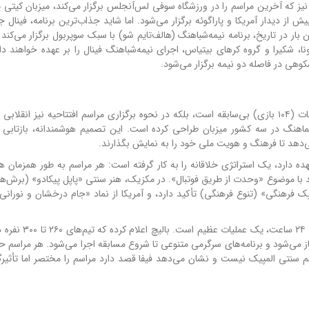
یز که آخرین مراسم را در ورزشگاه سوفی لس‌آنجلس برگزار می‌کند، میزبان کیتی پ
یش از دیدار آمریکا و پاراگوئه برگزار می‌شود. اما شاید جذاب‌ترین برنامه، فینال 
بار در تاریخ، برنامه نیمه‌شباهنگ (هالف‌تایم شو) با سبک سوپربول برگزار می‌کن
 شکیرا و گروه کرهای بیتیاس، اجرای نیمه‌شباهنگ فینال را بر عهده خواهند د
جام جهانی ۲۰۲۶ نه تنها از نظر تعداد تیم‌ها (۴۸ تیم) و مسابقات (۱۰۴ بازی) بی‌سابقه است، بلکه در نحوه برگزاری مراسم افتتاحیه نیز ان
اهنگ در سه کشور میزبان طراحی کرده است. این تصمیم هوشمندانه، بازتابی 
‌دهد تا فرهنگ و هویت ملی خود را به نمایش بگذارند.
 عهده دارد، یک استراتژی خلاقانه را به کار گرفته است: هر مراسم به طور همزمان
ا موضوع «وحدت از طریق فوتبال». در مکزیک، هنر سنتی «پاپل پیکادو» (برش‌ه
ک فرهنگی» (تنوع فرهنگی) تأکید دارد، و آمریکا از نماد «جام درخشان و نورانی»
از نظر لجستیکی، برگزاری سه مراسم در سه کشور در بازه زم
 با مراسم سنتی المپیک نیست و نشان می‌دهد فیفا قصد دارد مراسم را مختصر اما تأثیرگذ