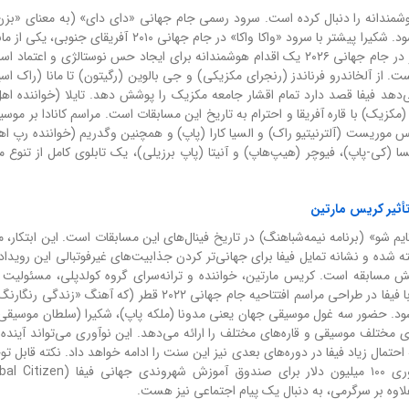
وشمندانه را دنبال کرده است. سرود رسمی جام جهانی «دای دای» (به معنای «بزن 
«بیا بریم») توسط شکیرا (کلمبیا) و برنا بوی (نیجریه) اجرا می‌شود. شکیرا پیشتر با سرود «واکا واکا» در جام جهانی
سرودهای تاریخ این مسابقات را خلق کرده بود. حضور مجدد او در جام جهانی ۲۰۲۶ یک اقدام هوشمندانه برای ایجاد حس نوستالژی و 
. از آلخاندرو فرناندز (رنجرای مکزیکی) و جی بالوین (رگیتون) تا مانا (راک اسپ
د فیفا قصد دارد تمام اقشار جامعه مکزیک را پوشش دهد. تایلا (خواننده اهل
مکزیک) با قاره آفریقا و احترام به تاریخ این مسابقات است. مراسم کانادا بر موس
نیس موریست (آلترنیتیو راک) و السیا کارا (پاپ) و همچنین وگدریم (خواننده رپ ا
سا (کی-پاپ)، فیوچر (هیپ‌هاپ) و آنیتا (پاپ برزیلی)، یک تابلوی کامل از تنوع م
برگزاری نخستین «هالف‌تایم شو» (برنامه نیمه‌شباهنگ) در تاریخ فینال‌های این مسابقات است. این ابتکار، 
فینال لیگ ملی فوتبال آمریکا - NFL) الهام گرفته شده و نشانه تمایل فیفا برای جهانی‌تر کردن جذابیت‌های غیرفوتبالی این ر
خش مسابقه است. کریس مارتین، خواننده و ترانه‌سرای گروه کولدپلی، مسئولیت ک
هنری این برنامه را بر عهده دارد. کریس مارتین سابقه همکاری با فیفا در طراحی مراسم افتتاحیه جام جهانی ۲۰۲۲ قطر
‌شود. حضور سه غول موسیقی جهان یعنی مدونا (ملکه پاپ)، شکیرا (سلطان موسیقی 
ای مختلف موسیقی و قاره‌های مختلف را ارائه می‌دهد. این نوآوری می‌تواند آینده 
احتمال زیاد فیفا در دوره‌های بعدی نیز این سنت را ادامه خواهد داد. نکته قابل 
بشردوستانه این برنامه است: سرود «دای دای» برای جمع‌آوری ۱۰۰ میلیون دلار ب