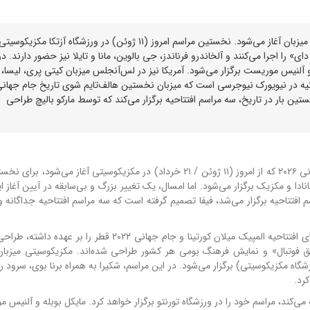
جام جهانی ۲۰۲۶ با سه مراسم افتتاحیه همزمان در سه کشور میزبان آغاز می‌شود. نخستین مراسم امروز (۱۱ ژوئن) در ورزشگاه آزتکا مکزیکوسیت
» را اجرا می‌کنند و آلخاندرو فرناندز، جی بالوین، مانا و تایلا نیز حضور دارند. در
رای مایکل بوبله و آلنیس موریست برگزار می‌شود. آمریکا نیز در لس‌آنجلس میزبان کیتی پری، لیسا، آ
 رما و تایلا خواهد بود. جالب‌ترین برنامه، فینال ۱۹ ژوئیه در نیویورک نیوجرسی است که میزبان نخستین هالف‌تایم شوی تاریخ جام جها
تین بار در تاریخ، سه مراسم افتتاحیه برگزار می‌کند که توسط مارکو بالیچ طراحی
فوتبال در شرف آغاز بزرگ‌ترین جشن تاریخ خود است. جام جهانی ۲۰۲۶ که از امروز (۱۱ ژوئن / ۲۱ خرداد) در مکزیکوسیتی آغاز می‌
 بازی در سه کشور آمریکا، کانادا و مکزیک برگزار می‌شود. اما امسال، یک تغییر بزرگ و بی‌سابقه در آیین آغا
 افتتاحیه برگزار می‌شد، فیفا تصمیم گرفته است که سه مراسم افتتاحیه جداگانه 
این مراسم‌ها توسط مارکو بالیچ، کارگردان خلاق ایتالیایی که اجرای افتتاحیه المپیک میلان کورتینا و جام جهانی ۲۰۲۲ 
تبال» و نمایش فرهنگ بومی هر کشور طراحی شده‌اند. مکزیکوسیتی میزبان 
رزشگاه مکزیکوسیتی) برگزار می‌شود. در این مراسم، شکیرا به همراه برنا بوی، سرود
رد.
 می‌کند، مراسم خود را در ورزشگاه تورنتو برگزار خواهد کرد. مایکل بوبله و آلنیس 