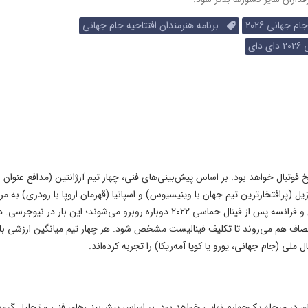
 جهانی 2026
برنامه هنرمندان افتتاحیه جام جهانی
ای
‌نهایی تاریخ فوتبال خواهد بود. بر اساس پیش‌بینی‌های فنی، چهار تیم آرژانتین (مدافع عنوان
 امباپه)، برزیل (پرافتخارترین تیم جهان با وینیسیوس) و اسپانیا (قهرمان اروپا با رودری) به م
نیمه‌نهایی راه خواهند یافت. در دیدار اول نیمه‌نهایی، آرژانتین و فرانسه پس از فینال حماسی ۲۰۲۲ دوباره روبرو می‌شوند؛ این بار در نیوجرسی
به مصاف هم می‌روند تا تکلیف فینالیست مشخص شود. هر چهار تیم میانگین ارزشی با
یکا میزبان رویارویی ۸ غول فوتبال جهان در مرحله یک‌چهارم نهایی خواهد بود. بر اساس پیش‌بینی‌های فنی و تحلیل گر