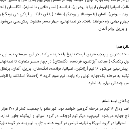
گانه، تیم‌های آرژانتین (مدافع عنوان قهرمانی با مسی ۳۹ ساله)، اسپانیا (قهرمان اروپا با رودری)، فرانسه (نسل طلایی با امباپه)، انگلستان 
وینیسیوس)، آلمان (با موسیالا و رودیگر)، هلند (با فن دایک و فرنکی دی یونگ) و
رم نهایی راه خواهند یافت. در نیمه‌نهایی، چهار مسیر متفاوت پیش‌بینی می‌شود:
و برزیل برابر آلمان.
دکننده به مرحله حذفی، جدیدترین و پیچیده‌ترین فرمت تاریخ را تجربه می‌کند. در این سیستم، تیم اول 
ل رنکینگ (اسپانیا، آرژانتین، فرانسه، انگلستان) در چهار مسیر متفاوت تا نیمه‌نهایی
هم دور نگه داشته شده‌اند. بر اساس تحلیل گروه‌های ۱۲ گانه، پیش‌بینی می‌شود ۱۶ تیم آرژانتین، اسپانیا، فرانسه، انگلستان، برزیل، آلمان،
بلژیک، کرواسی، مراکش، ژاپن، آمریکا، مکزیک، کره جنوبی و ترکیه به مرحله یک‌چهارم نهایی راه یابند. تیم سوم گروه A (احتمال
جام جهانی ۲۰۲۶ با ۴۸ تیم و صعود ۳۲ تیم به دور حذفی، شاهد وداع ۱۶ تیم در مرحله گروهی 
چهارم می‌شود. کیپ‌وِرد دیگر تیم کوچک، در گروه اسپانیا و اروگوئه جایی ندارد.
می‌شود. استرالیا در گروه آمریکا و ترکیه، تونس در گروه هلند و ژاپن، نیوزیلند در گروه بلژ