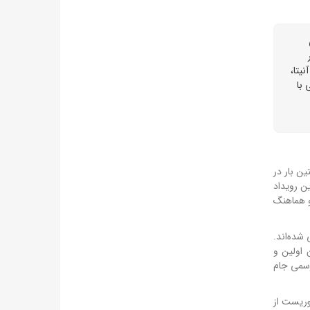
ی
نیتا،
نی با
شود، برای نخستین بار در
ز این رویداد
و هماهنگ
قطر را بر عهده داشته، طراحی شده‌اند.
اولین و
 رسمی جام
موریست از