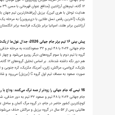
۱۲ 
هدایت توخل با هری کین)، برزیل (پرافتخارترین تیم جهان با 
بلژیک (آخرین رقص نسل طلایی با دی‌بروین) به مرحله یک‌چها
آرژانتین برابر هلند، اسپانیا برابر بلژیک، فرانسه برابر انگلستان 
پیش بینی ۱۶ تیم برتر جام جهانی 2026؛ جدال غول‌ها از یک‌شانزدهم!
جام جهانی ۲۰۲۶ با ۴۸ تیم و ۳۲ صعو
گروه با تیم دوم یا سوم گروه‌های دیگر روبرو می‌شود و چهار غو
صورت صعود به مصاف تیم اول گروه C (برزیل) می‌رود و شانس چندانی برای بقا ندارد.
16 تیمی که جام جهانی را زودتر از همه ترک می‌کنند: وداع با رویاهای نیمه تمام
کوچکترین کشور حاضر در جام، در گروه مرگ آلمان و ساحل عاج 
هائیتی پس از ۵۲ سال در گروه برزیل و مراکش حذف 