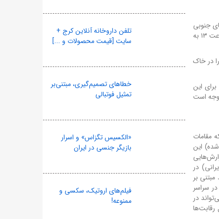
سه میزبان) و آفریقای جنوبی
تلفن داروخانه آنلاین کرج +
برگزار می‌شود. این انتخاب تصادفی نیست: آفریقای جنوبی میزبان جام جهانی ۲۰۱۰ بود و این بازی نمادی از پیوند بین دو دوره تاریخی است. ساعت ۱۳ به
سایت [قیمت محصولات و ...]
را در خاک
خطاهای تصمیم‌گیری، مبتنی‌بر
آنجلس که برای این
تمثیل فوتبالی
توجه است
ه مقامات
«الکسیس تگزاس» و اسرار
شده) این
بازیگر جنسی در ایران
زارش‌هایی
رانی) در
مبتنی بر
در سراسر
فیلم‌های اروتیک، سکسی و
ی‌تواند در
ممنوعه!
رقابت‌ها