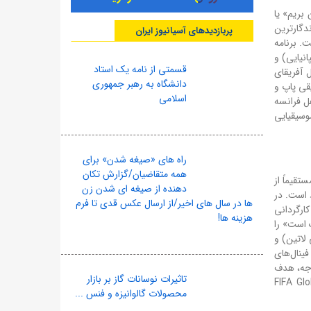
بریم» یا
 ۲۰۱۰ آفریقای جنوبی، یکی از ماندگارترین
پربازدیدهای آسیانیوز ایران
اعتماد است. برنامه
انیایی) و
قسمتی از نامه یک استاد
 آفریقای
دانشگاه به رهبر جمهوری
یقی پاپ و
اسلامی
هل فرانسه
وسیقیایی
راه های «صیغه شدن» برای
همه متقاضیان/گزارش تکان
مستقیماً از
دهنده از صیغه ای شدن زن
ویداد است. در
ها در سال های اخیر/از ارسال عکس قدی تا فرم
ارگردانی
هزینه ها!
 (که آهنگ «زندگی رنگارنگ است» را
لاتین) و
فینال‌های
توجه، هدف
تاثیرات نوسانات گاز بر بازار
رای صندوق آموزش شهروندی جهانی فیفا (FIFA Global Citizen
محصولات گالوانیزه و فنس ...