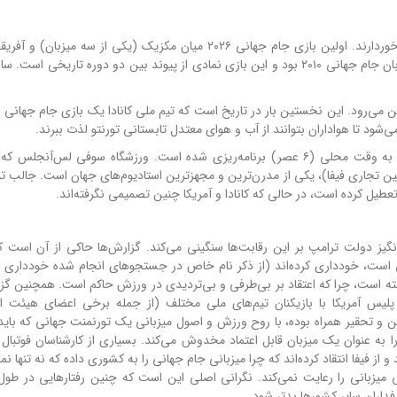
بازی‌های افتتاحیه این دوره از مسابقات نیز از اهمیت بالایی برخوردارند. اولین بازی جام جهانی ۲۰۲۶ میان مکزیک (یکی از 
ین می‌رود. این نخستین بار در تاریخ است که تیم ملی کانادا یک بازی جام جهانی 
آمریکا نیز در لس‌آنجلس به مصاف پاراگوئه می‌رود. ساعت ۱۸ به وقت محلی (۶ عصر) برنامه‌ریزی شده است. ورزشگاه سوفی لس‌
انین تجاری فیفا)، یکی از مدرن‌ترین و مجهزترین استادیوم‌های جهان است. جالب 
نگیز دولت ترامپ بر این رقابت‌ها سنگینی می‌کند. گزارش‌ها حاکی از آن است ک
الی است، خودداری کرده‌اند (از ذکر نام خاص در جستجوهای انجام شده خودداری 
نگیخته است، چرا که اعتقاد بر بی‌طرفی و بی‌تردیدی در ورزش حاکم است. همچنین گ
یس آمریکا با بازیکنان تیم‌های ملی مختلف (از جمله برخی اعضای هیئت ای
ن و تحقیر همراه بوده، با روح ورزش و اصول میزبانی یک تورنمنت جهانی که باید 
ا به عنوان یک میزبان قابل اعتماد مخدوش می‌کند. بسیاری از کارشناسان فوتبال 
ند و از فیفا انتقاد کرده‌اند که چرا میزبانی جام جهانی را به کشوری داده که نه تنها نم
یی میزبانی را رعایت نمی‌کند. نگرانی اصلی این است که چنین رفتارهایی در طول 
داران سایر کشورها بدتر شود.