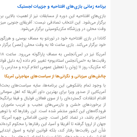
برنامه زمانی بازی‌های افتتاحیه و جزییات لجستیک
وقت محلی در ورزشگاه مکزیکوسیتی برگزار می‌شود.
کانادا در بازی افتتاحیه خود در تورنتو به مصاف بوسنی و هرزگو
خود برگزار می‌کند. بازی ساعت ۱۵ به وقت محلی (عصر) برگزار می‌شود تا هواداران بتوانند از آب و هوای معتدل تابستانی تورنتو لذت ببرند.
رقابت‌ها به «لس‌آنجلس استادیوم» تغییر نام داده (به دلیل قو
که مکزیک روز ۱۱ ژوئن را تعطیل عمومی اعلام کرده و مدارس را تعطیل کرده است، در حالی که کانادا و آمریکا چنین تصمیمی نگرفته‌اند.
چالش‌های میزبانی و نگرانی‌ها از سیاست‌های مهاجرتی آمریکا
با وجود تمام باشکوهی این برنامه‌ها، سایه سیاست‌های بحث‌ا
آمریکایی از صدور ویزا برای بهترین داور آفریقا که اهل سوم
اقدام انتقادات گسترده‌ای را از سوی فعالان فوتبال و فیفا برا
از برخوردهای خشن و بازرسی‌های عجیب و غریب ماموران پل
فرودگاه‌های این کشور منتشر شده است. این رفتارها که با توهی
احترام باشد، در تضاد کامل است. چنین اقداماتی چهره آمریکا ر
جهان از اروپا گرفته تا آفریقا و آسیا، این رفتارها را محکوم کرده‌ا
شأن این رقابت‌ها رفتار کند، بلکه قوانین اولیه و اصول ابتدا
افزایش یابد و برخوردهای ناشایست با اعضای تیم‌های ملی و طرف