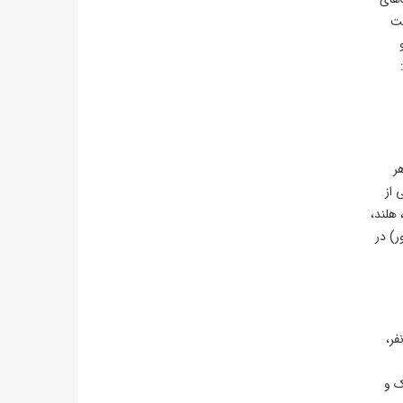
(تحت
هر
 از
 پرتغال، هلند،
اً اسکاتلند یا اکوادور) در
خواهد بود. کوراسائو با جمعیت کمتر از ۲۰۰ هزار نفر،
یک و