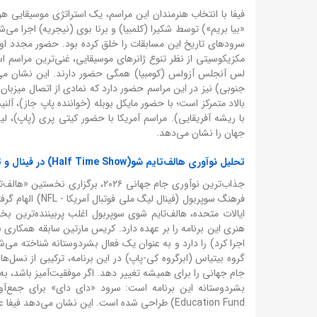
فیفا با انتخاب هنرمندان این مراسم، یک استراتژی موسیقایی ه
مکزیکوسیتی از نظر تنوع ژانرهای موسیقایی، غنی‌ترین مراسم است
لس آنجلس آزولس (کومبیا) همگی حضور دارند. این نشان می‌ده
جنوبی) نیز در این مراسم حضور دارد که نمادی از اتصال میزبان (
بالاد متمرکز است؛ با حضور مایکل بوبله (خواننده پاپ جاز)، آل
با ریشه آفریقایی). مراسم آمریکا با حضور کیتی پری (پاپ)، لی
جهان را نشان می‌دهد.
تحلیل نوآوری هالف‌تایم شو(Half Time Show) در فینال و تأثیر کریس مارتین
جذاب‌ترین نوآوری جام جهانی ۲۰۲۶، 
فرهنگ سوپربول (
ایالات متحده، هالف‌تایم شوی سوپربول اغلب پربیننده‌ترین ب
اجرا کرد) را دارد و به عنوان یک فعال بشردوستانه شناخته می
گروه بیتیاس (ابرگروه کی-پاپ) در این برنامه، ترکیبی از نسل‌ه
جام جهانی را برای همیشه تغییر دهد. اگر موفقیت‌آمیز باشد، به 
Education Fund) طراحی شده است. این نشان می‌دهد فیفا علاوه بر سرگرمی، به دنبال یک پیام اجتماعی نیز هست.