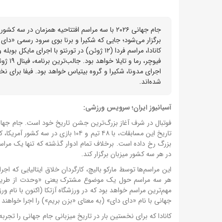
برگزار می‌شود؛ جایی که شکیرا و برنا بوی سرود رسمی «دای دای
کانادا، مراسم فردا (۱۲ ژوئن) در تورنتو با اج
فیوچر،
اجرای مدونا، شکیرا و گروه بیتیاس خواهد بود. فیفا برای نخس
شده‌اند.
آسیانیوز ایران؛ سرویس ورزشی:
تاریخ این مسابقات، با ۴۸ تیم و ۱۰۴
بزرگ رخ داده است. برخلاف تمام ادوار گذشته که تنها یک مراسم
در هر سه کشور میزبان برگزار کند.
هر سه مراسم حول یک موضوع مشترک یعنی «وحدت از طریق فو
مهم‌ترین مراسم خواهد بود که در ورزشگاه آزتکا (اکنون با نام و
جهانی با نام «دای دای» (به معنای «بزن بریم») را اجرا خواهند ک
کانادا که برای نخستین بار در تاریخ میزبانی جام جهانی را تجربه