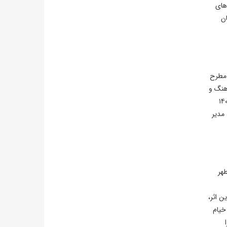
های
ان
روز ۱۴۰۵ با حضور نویسندگان مطرح
مجوز رسمی از وزارت فرهنگ و
 ابتدا به صورت ماهنامه با موضوعات فرهنگی (تئاتر، سینما و ادبیات) منتشر می‌شد. در پاییز ۱۴۰۰
 مدیر
هر
ین اثر،
سربی از آثار خیام