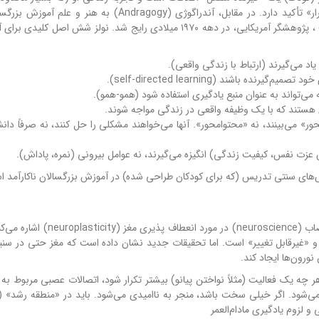
فرایند یادگیری نقشی ندارد. پداگوژی بر «حفظ کردن» و «تکرار» تأکید دارد. در مقابل، آندراگوژی (Andragogy) 
می‌شود. این اصطلاح توسط مالکوم نولز (Malcolm Knowles) ، پژوهشگر آمریکایی، در دهه ۱۹۷۰ میلادی رایج شد. نولز شش ا
ور» می‌بینند، نه «محتوامحور». آنها می‌خواهند مشکلی را حل کنند، نه صرفاً دانش
ش‌های سنتی تدریس (که برای کودکان طراحی شده) در آموزش بزرگسالان ناکارآمد 
افسانه بیات بیدکرپه در کتاب خود به آخرین یافته‌های علوم اعصاب (neuroscience) د
 «غیرقابل تغییر» است. اما تحقیقات جدید نشان داده است که مغز حتی در سنین 
ورون‌ها ایجاد کند.
ر چه یک فعالیت (مثلاً نواختن پیانو) بیشتر تکرار شود، اتصالات عصبی مربوط به آ