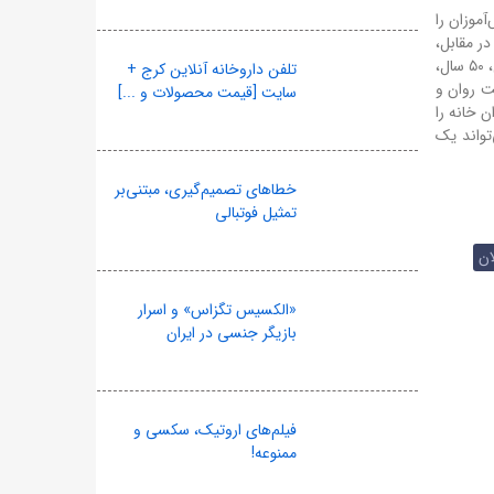
موزان را
ر مقابل،
«جامعه یادگیری مادام‌العمر» (Lifelong Learning Society) نیازمند رویکرد «آندراگوژی» است. در این جامعه، افراد در هر سنی که باشند (۲۰ سال، ۵۰ سال،
تلفن داروخانه آنلاین کرج +
ت روان و
سایت [قیمت محصولات و ...]
» (فرزندان خانه را
تواند یک
خطاهای تصمیم‌گیری، مبتنی‌بر
تمثیل فوتبالی
ان
«الکسیس تگزاس» و اسرار
بازیگر جنسی در ایران
فیلم‌های اروتیک، سکسی و
ممنوعه!