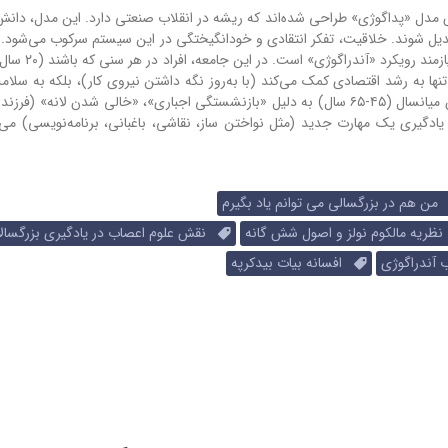
مدل «پداگوژی» طراحی شده‌اند که ریشه در انقلاب صنعتی دارد. این مدل، دانش‌آ
بدیل شوند. خلاقیت، تفکر انتقادی و خودانگیختگی در این سیستم سرکوب می‌شود. د
تنها به رشد اقتصادی کمک می‌کند (با به‌روز نگه داشتن نیروی کار)، بلکه به سلام
کاهش افسردگی نیز منجر می‌شود. افسردگی در میان بزرگسالان میانسال (۴۵-۶۵ سال) به دلیل «بازنشستگی اجباری»، «خالی شدن لانه
دگیری یک مهارت جدید (مثل نواختن ساز، نقاشی، باغبانی، برنامه‌نویسی) می‌
ن هم در بزرگسالی می توانم یاد بگیرم
ریه مالکوم نولز و اصول شش گانه
نقش علوم اعصاب در یادگیری بزرگسال
آندراگوژی
افسانه بیات بیدکرپه