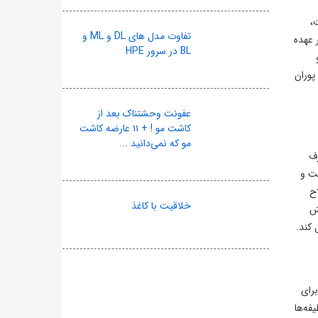
تولد ۱۳۵۸ مشهد است،
تفاوت مدل های DL و ML و
بر عهده
BL در سرور HPE
پوران
عفونت وحشتناک بعد از
کاشت مو ! + ۱۱ عارضه کاشت
مو که نمی‌دانید ...
ن صرف
ست و
ح
خلاقیت با کاغذ
قش
 کند.
ه بخش مجزا برای
فه‌ها