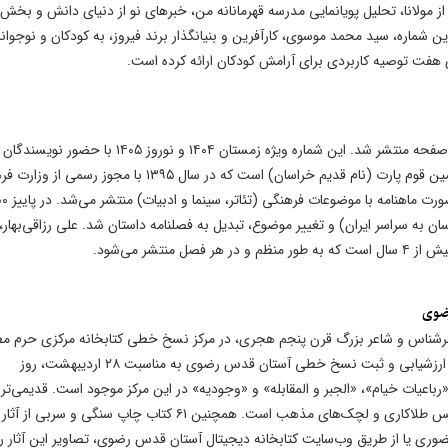
 مولانا، تحلیل پویانمایی مدرسه قهرمانانه من، خبرهای نو از دنیای دانش و بخش‌
 شماره، سید محمد موسوی، کارآفرین و بنیانگذار برند فیروز، به کودکان و نوجوان
فت توصیه کاربردی برای آرامش کودکان ارائه کرده است.
شماره ۱۷ فصلنامه داستان بارثاوا با موضوع «اولین‌بار» در ۱۶۸ صفحه منتشر شد. این شماره ویژه زمستان ۱۴۰۴ و نو
و شناخته‌شده روانه بازار نشر شده است. بارثاوا به معنی سرزمین قوم پارت (نام قدیم خراسان) است که در سال ۱۳۹۵ با 
ارشاد اسلامی در مشهد شروع به کار کرد. این مجله
ار (از خراسان به سراسر ایران) و تغییر موضوع، تبدیل به فصلنامه داستان شد. علی رزاقی‌بهار،
تشر می‌شود.
رضوی
خترشناس و شاعر بزرگ قرن پنجم هجری، در مرکز نسخ خطی کتابخانه مرکزی حرم مط
رضوی نگهداری می‌شود. سیدرضا صداقت حسینی، کارشناس ارزشیابی و ثبت نسخ خطی آستان قدس رضوی به مناسبت ۲۸ اردیبهشت، روز
ی از آثاری همچون «رباعیات خیام»، «الجبر و المقابله» و «وجودیه» در این مركز موجود است. قدیمی‌تر
رباعیات خطی متعلق به سال ۹۹۳ هجری قمری با تزئینات نفیس طلاکاری و لچک‌های مذهب است. همچنین ۶۱ کتاب چاپ سنگی و 
ضوری یا از طریق وب‌سایت کتابخانه دیجیتال آستان قدس رضوی، تصاویر این آثار را