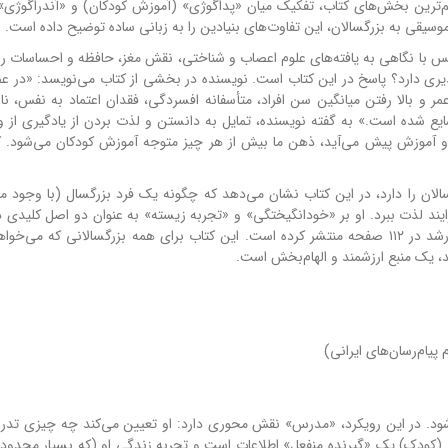
م‌ترین بخش‌های کتاب، تفکیک میان «پداگوژی» (آموزش کودکان) و «آندراگوژی
سیقی به بزرگسالان، این تفاوت‌های بنیادین را به زبانی ساده توضیح داده است.
پس با نگاهی به یافته‌های علوم اعصاب و شناختی، نقش مغز، حافظه و احساسات را د
پذیری دارد؟ پاسخ در این کتاب است. نویسنده در بخشی از کتاب می‌نویسد: «در ع
 و بالا رفتن میانگین سن افراد، متأسفانه افسردگی، فقدان اعتماد به نفس، نار
ع شده است.» به گفته نویسنده، تمایل به دانستن و لذت بردن از یادگیری از و
 و آموزش پیش می‌آید، ذهن ما بیش از هر چیز متوجه آموزش کودکان می‌شود. ک
لان را دارد، در این کتاب نشان می‌دهد که چگونه یک فرد بزرگسال (با وجود م
ایند لذت ببرد. او بر «خودانگیختگی» و «تجربه زیسته» به عنوان دو اصل کلیدی 
بزرگسالان تأکید می‌کند. کتاب «آندراگوژی» را انتشارات آرمان رشد در ۱۱۲ صفحه منتشر کرده است. این کتاب برای همه بزرگسالانی که 
 یک منبع ارزشمند و الهام‌بخش است.
کان گفته می‌شود. در این رویکرد، «مدرس» نقش محوری دارد: او تعیین می‌کند چه چیزی ت
ز (کودک) یک «گیرنده منفعل» اطلاعات است و تجربه زندگی او (که بسیار محدود