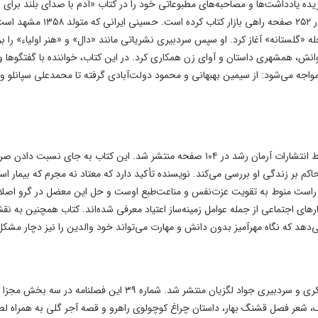
ده یادداشت‌ها و مصاحبه‌های مطبوعاتی خود را در کتاب «آدم با صدای بلند برای
فرزندانش گریست» منتشر کرده است. نشر عینک این اثر را در ۲۵۲ صفحه راهی بازار کتاب کرده است. حسینی ایرانی که م
 ۱۳۸۴ با انتشار داستان در مجله «گلستانه» آغاز کرد. او سپس سردبیری نشریاتی مانند «دال» و «هنر اولیاء» را 
وانش، همشهری داستان و آوای زن همکاری کرد. در این کتاب، خواننده با گفتگوها و
اجه می‌شود: از سیمین بهبهانی و محمود دولت‌آبادی گرفته تا محمدعلی سپانلو و 
کتاب «اعتیاد و خانواده» نوشته دکتر عباس محمدی اصل توسط انتشارات آرمان رشد در ۱۰۴ صفحه منتشر شد. این کتاب به جای نسبت داد
اکم بر زندگی او بررسی می‌کند. نویسنده تأکید دارد که معتاد نه مجرم که بیمار ا
 راه راست منوط به تقویت عزت‌نفس و مناعت‌طبع اوست و حل این معضل در گرو اصلا
رهای اجتماعی از جمله عوامل زمینه‌ساز اعتیاد معرفی شده‌اند. کتاب همچنین به ن
می‌دهد که نگاه مهرآمیز بدون دانش و مهارت می‌تواند خود والدین را نیز دچار مشکل
مجله تیزهوش ویژه بهار ۱۴۰۵ با مدیر مسئولی دکتر مهدی شاکری و سردبیری جواد لگزیان منتشر شد. شماره ۳۹ این فصلنامه در س
، شعر فصل قشنگ بهار، داستان چراغ کوچولوی راهرو و قصه آجر گلی به همراه لطی