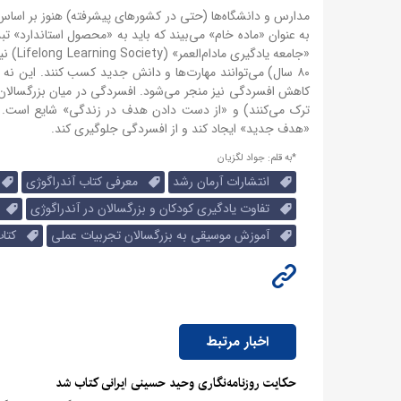
مدارس و دانشگاه‌ها (حتی در کشورهای پیشرفته) هنوز بر اساس 
به عنوان «ماده خام» می‌بیند که باید به «محصول استاندارد» ت
۸۰ سال) می‌توانند مهارت‌ها و دانش جدید کسب کنند. این نه 
ترک می‌کنند) و «از دست دادن هدف در زندگی» شایع است. یا
«هدف جدید» ایجاد کند و از افسردگی جلوگیری کند.
*به قلم: جواد لگزیان
انتشارات آرمان رشد
معرفی کتاب آندراگوژی
م
تفاوت یادگیری کودکان و بزرگسالان در آندراگوژی
نظ
آموزش موسیقی به بزرگسالان تجربیات عملی
کتاب 
اخبار مرتبط
حکایت روزنامه‌نگاری وحید حسینی ایرانی کتاب شد