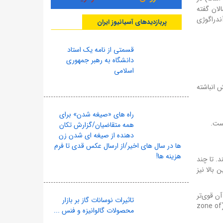
به هنر و علم آموزش بزرگسالان گفته
صل کلیدی برای آندراگوژی
پربازدیدهای آسیانیوز ایران
قسمتی از نامه یک استاد
دانشگاه به رهبر جمهوری
اسلامی
 انباشته
راه های «صیغه شدن» برای
است.
همه متقاضیان/گزارش تکان
دهنده از صیغه ای شدن زن
ها در سال های اخیر/از ارسال عکس قدی تا فرم
هزینه ها!
ر مورد انعطاف پذیری مغز (neuroplasticity) اشاره می‌کند. تا چند
بالا نیز
ن قوی‌تر
تاثیرات نوسانات گاز بر بازار
می‌شود. همچنین، اگر فعالیت خیلی آسان باشد، مغز تحریک نمی‌شود. اگر خیلی سخت باشد، منجر به ناامیدی می‌شود. باید در «منطقه رشد» (zone of
محصولات گالوانیزه و فنس ...