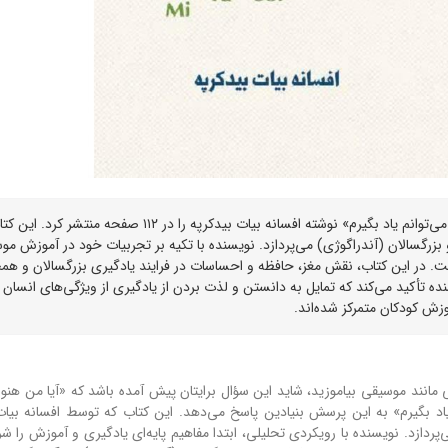
انتشارات آرمان رشد کتاب «آندراگوژی: من هم در بزرگسالی می‌توانم یاد بگیرم» نوشته افسانه بیات بیدکرپه را در ۱۱۲ صفحه 
بزرگسالان (آندراگوژی) می‌پردازد. نویسنده با تکیه بر تجربیات خود در آموزش مو
است. در این کتاب، نقش مغز، حافظه و احساسات در فرایند یادگیری بزرگسالان و هم
ده تأکید می‌کند که تمایل به دانستن و لذت بردن از یادگیری از ویژگی‌های انسان 
وزش کودکان متمرکز شده‌اند.
 مانند موسیقی بیاموزید، شاید این سؤال برایتان پیش آمده باشد که «آیا من هنوز
یاد بگیرم» به این پرسش بنیادین پاسخ می‌دهد.
این کتاب که توسط افسانه بیات
دازد. نویسنده با رویکردی تحلیلی، ابتدا مفاهیم پایه‌ای یادگیری و آموزش را شر