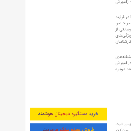
» (آموزش
ر فرایند
صر حاضر،
ضایتی از
یژگی‌های
ارشناسان
شغله‌های
در آموزش
می‌خواهند دوباره
خرید دستگیره دیجیتال هوشمند
دریس شود،
فروش عمده سنگ مرمریت
 است) در