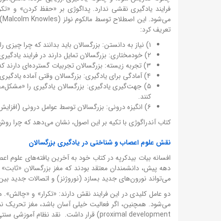
تعریف کرد:
۱) نیاز به دانستن: بزرگسالان باید بدانند که چرا چیزی را یاد می‌گیرند (ارتباط با زندگی واقعی).
۲) خودمختاری: بزرگسالان تمایل دارند در فرایند یادگیری خود تصمیم‌گیرنده باشند (self-directed learning).
۳) تجربه زیسته: بزرگسالان تجربیات گسترده‌ای دارند که می‌تواند به عنوان منبع یادگیری استفاده شود (همو-همو).
۴) آمادگی برای یادگیری: بزرگسالان وقتی آماده یادگیری هستند که با یک وظیفه واقعی در زندگی مواجه شوند.
۵) جهت‌گیری یادگیری: بزرگسالان یادگیری را «مشکل‌مح
کنند.
۶) انگیزه درونی: بزرگسالان توسط عوامل درونی (افزایش عزت نفس، کیفیت زندگی) انگیزه می‌گیرند، نه عوامل بیرونی (نمره، پاداش).
کتاب آندراگوژی با تکیه بر این اصول، نشان می‌دهد که چرا رو
نقش علوم اعصاب و شناختی در یادگیری بزرگسالان
دهه پیش، دانشمندان معتقد بودند که مغز بزرگسالان «ثابت» و
می‌تواند نورون‌های جدید بسازد (نوروژنز) و اتصالات جدید بین ن
دو عامل کلیدی در این فرایند نقش دارند: «تکرار» و «چالش». ه
proximal development) قرار داشت. نقد نظام آموزشی سنتی و لزوم یادگیری مادام‌العمر