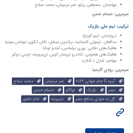
مهاجمان: مصطفی زیکو، عمر مرموش، محمد صلاح
سرمربی: حسام حسن
ترکیب تیم ملی بلژیک
دروازه‌بان: تیبو کورتوا
مدافعان: تیموتی کاستانیه، براندون میشل، ناتان انگوی، توماس مونیه
هافبک‌های دفاعی: یوری تیلمانس، آمادو اونانا
هافبک‌های هجومی: لئاندرو تروسار، کوین دی‌بروینه، جرمی دوکو
مهاجم: شارل د کتلاره
سرمربی: رودی گارسیا
گروه G جام جهانی 2026
عمر مرموش
محمد صلاح
مصر
بلژیک
لوکاکو
حسام حسن
گل به خودی مدافع مصر
دیبروینه
امام عاشور