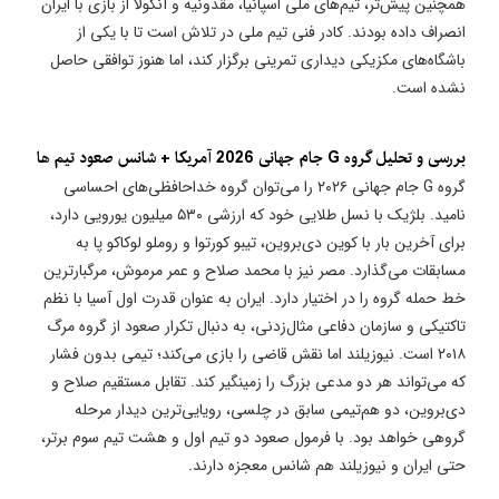
همچنین پیش‌تر، تیم‌های ملی اسپانیا، مقدونیه و آنگولا از بازی با ایران
انصراف داده بودند. کادر فنی تیم ملی در تلاش است تا با یکی از
باشگاه‌های مکزیکی دیداری تمرینی برگزار کند، اما هنوز توافقی حاصل
نشده است.
بررسی و تحلیل گروه G جام جهانی 2026 آمریکا + شانس صعود تیم ها
گروه G جام جهانی ۲۰۲۶ را می‌توان گروه خداحافظی‌های احساسی
نامید. بلژیک با نسل طلایی خود که ارزشی ۵۳۰ میلیون یورویی دارد،
برای آخرین بار با کوین دی‌بروین، تیبو کورتوا و روملو لوکاکو پا به
مسابقات می‌گذارد. مصر نیز با محمد صلاح و عمر مرموش، مرگبارترین
خط حمله گروه را در اختیار دارد. ایران به عنوان قدرت اول آسیا با نظم
تاکتیکی و سازمان دفاعی مثال‌زدنی، به دنبال تکرار صعود از گروه مرگ
۲۰۱۸ است. نیوزیلند اما نقش قاضی را بازی می‌کند؛ تیمی بدون فشار
که می‌تواند هر دو مدعی بزرگ را زمینگیر کند. تقابل مستقیم صلاح و
دی‌بروین، دو هم‌تیمی سابق در چلسی، رویایی‌ترین دیدار مرحله
گروهی خواهد بود. با فرمول صعود دو تیم اول و هشت تیم سوم برتر،
حتی ایران و نیوزیلند هم شانس معجزه دارند.