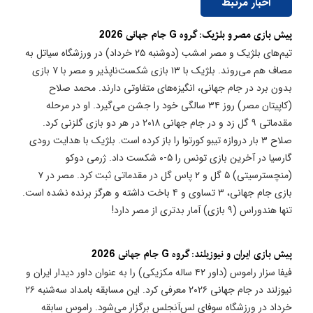
اخبار مرتبط
پیش بازی مصر و بلژیک: گروه G جام جهانی 2026
تیم‌های بلژیک و مصر امشب (دوشنبه ۲۵ خرداد) در ورزشگاه سیاتل به
مصاف هم می‌روند. بلژیک با ۱۳ بازی شکست‌ناپذیر و مصر با ۷ بازی
بدون برد در جام جهانی، انگیزه‌های متفاوتی دارند. محمد صلاح
(کاپیتان مصر) روز ۳۴ سالگی خود را جشن می‌گیرد. او در مرحله
مقدماتی ۹ گل زد و در جام جهانی ۲۰۱۸ در هر دو بازی گلزنی کرد.
صلاح ۳ بار دروازه تیبو کورتوا را باز کرده است. بلژیک با هدایت رودی
گارسیا در آخرین بازی تونس را ۵-۰ شکست داد. ژرمی دوکو
(منچسترسیتی) ۵ گل و ۲ پاس گل در مقدماتی ثبت کرد. مصر در ۷
بازی جام جهانی، ۳ تساوی و ۴ باخت داشته و هرگز برنده نشده است.
تنها هندوراس (۹ بازی) آمار بدتری از مصر دارد!
پیش بازی ایران و نیوزیلند: گروه G جام جهانی 2026
فیفا سزار راموس (داور ۴۲ ساله مکزیکی) را به عنوان داور دیدار ایران و
نیوزلند در جام جهانی ۲۰۲۶ معرفی کرد. این مسابقه بامداد سه‌شنبه ۲۶
خرداد در ورزشگاه سوفای لس‌آنجلس برگزار می‌شود. راموس سابقه