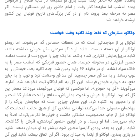
باشگاه. شاید به خاطر اینکه سبک بازی او همیشه در سایه صلاح و مرموش
بوده. امشب اما سایه‌ها کنار رفت و امام عاشور زیر نور مستقیم ایستاد. اگر
مصر به مرحله بعد برود، نام او در کنار بزرگ‌های تاریخ فوتبال این کشور
نوشته خواهد شد.
لوکاکو، ستاره‌ای که فقط چند ثانیه وقت خواست
فوتبال پر از مهاجمانی است که در لحظات حساس گم می‌شوند. اما روملو
لوکاکو از آن دسته نیست. شاید او دیگر سرعتی مثل جوانی نداشته باشد،
شاید دریبل‌هایش تکراری شده باشد، اما یک چیز را هیچ‌وقت از دست نداده:
حضور فیزیکی در محوطه جریمه. همان حضور فیزیکی که امشب مصر را به
خاک سیاه نشاند. او در دقیقه ۶۶ وارد زمین شد. چند ثانیه بعد، خودش را به
توپ رساند و به مدافع مصر چسبید. آن مدافع وحشت کرد و توپ را به جای
دفع، به دروازه خودی فرستاد. این گل به نام لوکاکو ثبت نخواهد شد. آمارها
می‌گویند «گل به خودی». اما هرکسی که فوتبال می‌فهمد، می‌داند معمار این
گل که بود. لوکاکو با هوش و قدرت بدنی‌اش، مدافع را تحت فشار گذاشت و
او را مجبور به اشتباه کرد. این همان چیزی است که مهاجمان بزرگ را از
مهاجمان معمولی جدا می‌کند؛ توانایی ساختن گل از هیچ. جالب اینجاست که
لوکاکو قبل از جام، مصدومیت مشکلی داشت و خیلی‌ها فکر می‌کردند اصلاً به
جام نمی‌رسد. اما او رسید. و در اولین حضور کوتاهش، اثرش را گذاشت.
شاید از این به بعد، رودی گارسیا مجبور شود بیشتر به او میدان بدهد. شاید
در بازی بعدی، لوکاکو از ابتدا به میدان برود. اگر آن اتفاق بیفتد، شاید این گل