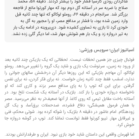
شاگردان رودی گارسیا فشار خود را بیشتر کردند. دقیقه ۵۸، محمد
صلاح با ضربه سر در آستانه گل دوم بود که مهار کورتوا مانع از فاجعه
بزرگتر شد. سرانجام در دقیقه ۶۶، روملو لوکاکو که تنها چند ثانیه قبل
وارد زمین شده بود، با فشار بر مدافع مصر، او را مجبور به گل به
خودی کرد تا بازی به تساوی کشیده شود. دی‌بروینه در ادامه یک بار
به تیر دروازه زد و یک بار هم شوتش مهار شد، اما دیگر گلی زده نشد.
آسیانیوز ایران؛ سرویس ورزشی:
فوتبال چیزی جز همین لحظات نیست. لحظاتی که یک بازیکن چند ثانیه بعد
از ورود به زمین، سرنوشت یک بازی و شاید یک گروه را تغییر می‌دهد. روملو
لوکاکو، آن مهاجم بلژیکی که این روزها دیگر آن درخشش سالهای جوانی را
ندارد، امشب فقط چند ثانیه زمان خواست. نه برای فکر کردن، نه برای نفس
گرفتن. برای این که توپ را به پای مدافع مصر بزند و کاری کند که او
ناخواسته دروازه خودی را باز کند. بلژیک در آستانه یک شکست تلخ بود. در
آستانه باخت مقابل تیمی که روی کاغذ از آنها ضعیف‌تر به نظر می‌رسید. مصر
با همان فرمول همیشگی؛ دفاع فشرده، ضدحملات برق‌آسا، و یک گل
زودهنگام. امام عاشور در دقیقه ۸ بلژیک را شوکه کرده بود. شوتی محکم، فنی
و غیرقابل مهار. تیبو کورتوا فقط توانست تماشا کند. توپ در گوشه دروازه جا
خوش کرد.
اما قهرمان واقعی این داستان شاید خود بازی نبود. ایران و طرفدارانش بودند.