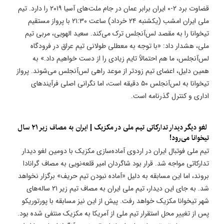
قضاوت برد ۲-۰ ایران برابر عمان در جام ملت‌های آسیا ۲۰۱۹ را دارد. تیم
ملی ایران امشب (یکشنبه ۲۴ خرداد) ساعت ۲۱:۳۰ با پرواز مستقیم
تیخوانا را به مقصد لس‌آنجلس ترک می‌کند. سعید الهویی، مربی تیم
ملی، هشدار داد: «با توجه به معطلی طولانی تیم عراق در فرودگاه
لس‌آنجلس، ما هم احتمالاً تایم زیادی را از دست خواهیم داد.» به
همین دلیل، اعضای تیم زودتر از موعد راهی لس‌آنجلس می‌شوند. پرواز
تیخوانا به لس‌آنجلس ۵۰ دقیقه است، اما نگرانی اصلی فرآیندهای
اداری و کنترل گذرنامه است.
​ لغو دیگر دیدار تدارکاتی تیم ملی در مکزیک | ایران به مصاف زیر ۲۱ سال
تیخوانا می‌رود!
تیم ملی فوتبال ایران در اردوی آماده‌سازی مکزیک با دومین لغو دیدار
تدارکاتی مواجه شد. قرار بود شاگردان امیر قلعه‌نویی به مصاف گرانادا
بروند، اما این مسابقه به دلیل «آماده نبودن تیم حریف» برگزار نخواهد
شد. به جای این دیدار، تیم ملی ایران به مصاف تیم زیر ۲۱ ساله‌های
شهر تیخوانا مکزیک خواهد رفت. پیش از این نیز مسابقه با پورتوریکو
پس از تغییر محل استقرار تیم ملی از آمریکا به مکزیک منتفی شده بود.