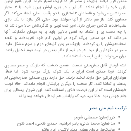
ممکن قرار گرفته. بلژیک و مصر هر کدام یک امتیاز دارند. ایران هنوز اولین
بازی خود را انجام نداده. اگر ایران در بازی اولش پیروز شود، با ۳ امتیاز
صدرنشین می‌شود و فاصله‌ای ۲ امتیازی با دو رقیب اصلی ایجاد می‌کند. اگر
مساوی کند، باز هم بالاتر از آنها خواهد بود. حتی اگر ببازد، با یک بازی
عقب‌افتاده، شانس جبران دارد.
امیر قلعه‌نویی و شاگردانش حالا می‌دانند که
با چه دست پر و اعتماد به نفس بالایی باید پا به میدان بگذارند. آنها
می‌دانند که دو مدعی بزرگ گروه در اولین گام خود لغزیده‌اند و نقطه
ضعف‌هایشان را رو کرده‌اند. بلژیک در زدن گل‌های دوم و سوم مشکل دارد.
مصر در نگهداری از برد. هر دو تیم از نظر بدنی در نیمه دوم تحلیل رفتند.
ایران می‌تواند از این فرصت استفاده کند.
البته فوتبال قابل پیش‌بینی نیست. همین دیشب که بلژیک و مصر مساوی
کردند، فردا ممکن است ایران با یک شوک بزرگ مواجه شود. اما فعلاً،
هواداران ایرانی حق دارند لبخند بزنند. حق دارند روی صندلی صدرنشینی لم
بدهند و تماشا کنند. کار سخت را دیگران برایشان انجام داده‌اند. حالا نوبت
خودشان است که از این فرصت طلایی استفاده کنند. این شروع ایده‌آلی برای
جام جهانی بود. حالا باید دید که پایانش هم ایده‌آل خواهد بود یا نه.
ترکیب تیم ملی مصر
دروازه‌بان: مصطفی شوبیر
مدافعان: محمد هانی، یاسر ابراهیم، حمدی فتحی، احمد فتوح
هافبک‌ها: مروان عطیه، مهند لاشین، امام عاشور