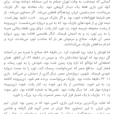
کسانی که نیمه‌شب به وقت تهران چشم به این مسابقه دوخته بودند. برای
آنها، این بازی فقط یک دیدار گروهی نبود. یک معادله بود. اگر بلژیک
می‌باخت، صدرنشینی ایران زودهنگام قطعی می‌شد. اگر مساوی می‌شد، باز
هم شرایط فوق‌العاده خوب بود. و اگر بلژیک می‌برد... خب، نشود بهتر است.
نیمه اول پر از شوت‌های بلژیک بود که به تیر و دروازه نمی‌نشست. دی‌بروینه
از پشت محوطه جریمه شوت زد، توپ کنار رفت. دوکو روی نقطه پنالتی ضربه
را به زیر توپ زد و به آسمان فرستاد. انگار طلسمی افتاده بود روی دروازه
مصر. آن طرف، صلاح و مرموش هر بار که صاحب توپ می‌شدند، لرزه بر
اندام مدافعان بلژیک می‌انداختند.
اما فوتبال را نباید زود قضاوت کرد. در دقیقه ۵۸، صلاح با ضربه سر در آستانه
گل دوم بود که کورتوا نجات‌شان داد. و سپس در دقیقه ۶۶، آن اتفاق. همان
لحظه‌ای که لوکاکو که تازه وارد زمین شده بود، خودش را به توپ رساند و
فشار آورد. مدافع مصر که نمی‌خواست ریسک کند، توپ را به سمت دروازه
خودی فرستاد. شوبیر، دروازه‌بان مصر، دیگر کاری از دستش بر نمی‌آمد. بازی
۱-۱. ۲۴ دقیقه مانده بود. بلژیک می‌توانست برنده هم شود. دی‌بروینه کاشته
زد، به تیر خورد. تیلمانس از راه دور شوت زد، کنار رفت. شوت دی‌بروینه
دوباره مهار شد. اما دیگر وقت نبود. نفس‌ها به شماره افتاده بود. داور سوت
زد. ۱-۱. بلژیک با یک امتیاز فرار کرد، مصر حسرت یک برد بزرگ را خورد.
اما شاید بزرگ‌ترین برنده این بازی، کسی نبود که در زمین بود. ایران. تیم
ملی ایران. با این تساوی، حالا ایران در صدر گروه قرار گرفته و شانس
صدرنشینی زودهنگامش بیشتر از همیشه شده. مردادماه، در حالی که