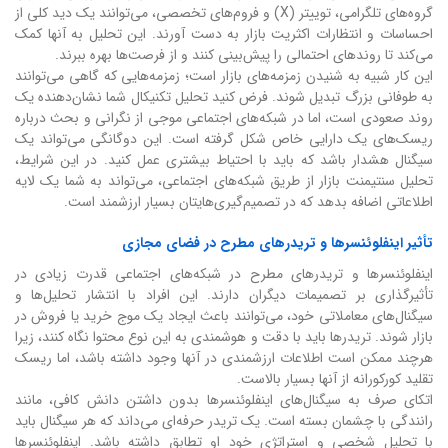
گروه‌های تلگرامی، توییتر (X) و فروم‌های تخصصی، می‌توانند یک دید کلی از
احساسات و انتظارات اکثریت بازار به دست آورند. این تحلیل به آنها کمک
می‌کند تا روندهای احتمالی را پیش‌بینی کنند و از فرصت‌ها بهره ببرند.
این کار شبیه به شنیدن زمزمه‌های بازار است؛ زمزمه‌هایی که گاهی می‌توانند
به طوفانی بزرگ تبدیل شوند. فرض کنید تحلیل تکنیکال شما نشان‌دهنده یک
روند صعودی است، اما در شبکه‌های اجتماعی موجی از نگرانی و بحث درباره
ریسک‌های یک دارایی خاص شکل گرفته است. این دوگانگی می‌تواند یک
سیگنال هشدار باشد که باید با احتیاط بیشتری عمل کنید. در این شرایط،
تحلیل سنتیمنت بازار از طریق شبکه‌های اجتماعی، می‌تواند به شما یک لایه
اطلاعاتی اضافه بدهد که در تصمیم‌گیری‌هایتان بسیار ارزشمند است.
تأثیر اینفلوئنسرها و تریدرهای مطرح در فضای مجازی
اینفلوئنسرها و تریدرهای مطرح در شبکه‌های اجتماعی قدرت زیادی در
تأثیرگذاری بر تصمیمات دیگران دارند. این افراد با انتشار تحلیل‌ها و
سیگنال‌های معاملاتی خود، می‌توانند باعث ایجاد یک موج خرید یا فروش در
بازار شوند. تریدرها باید با دقت و هوشمندی به این نوع محتوا نگاه کنند، زیرا
هرچند ممکن است اطلاعات ارزشمندی در آنها وجود داشته باشد، اما ریسک
تقلید کورکورانه از آنها بسیار بالاست.
اتکای صرف به سیگنال‌های اینفلوئنسرها بدون داشتن دانش کافی، مانند
رانندگی با چشمان بسته است. یک تریدر حرفه‌ای می‌داند که هر سیگنال باید
با تحلیل شخصی و استراتژی خود او تطابق داشته باشد. اینفلوئنسرها