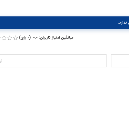
ندارد.
میانگین امتیاز کاربران: 0.0 (0 رای)
تعداد کاراکتر باقیمانده
:
00