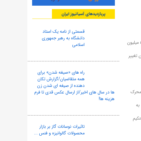
پربازدیدهای آسیانیوز ایران
قسمتی از نامه یک استاد
دانشگاه به رهبر جمهوری
نخستین ویژگی این طرح، عبور از قالب برنامه‌های مقطعی و حرکت به سمت یک الگوی سه‌ساله هدفمند است. تعیین شاخص‌های کمی همچون ۵۰ میلیون
اسلامی
 تغییر
راه های «صیغه شدن» برای
همه متقاضیان/گزارش تکان
دهنده از صیغه ای شدن زن
 محرک
ها در سال های اخیر/از ارسال عکس قدی تا فرم
هزینه ها!
به
حکیم
تاثیرات نوسانات گاز بر بازار
محصولات گالوانیزه و فنس ...