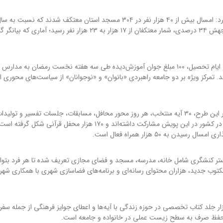
وی با اشاره به استقبال کم‌سابقه نوجوانان از آیین اعتکاف اظهار کرد: امسال بیش از ۴۰ هزار نفر در ۳۰۴ مسجد استان معتکف شد
رشد ۲۲ درصدی را نشان می‌دهد. در بخش دانش‌آموزی نیز با جهش ۳۴ درصدی، شمار معتکفان از ۱۷ هزار به ۲۳ هزار نفر رسید؛ آما
مدیرکل تبلیغات اسلامی یزد افزود: همزمان با تقارن ماه رمضان و ايام تحصیل، ۱۰۰ مبلغ جوان آموزش‌دیده طی سه هفته نخست رمضان به مد
کنند. تمرکز ویژه بر دو جامعه راهبردی «بانوان» و «نوجوانان» از سیاست‌های محوری 
صداقت با تشریح ابعاد نهضت «زندگی با آیه‌ها» تصریح کرد: در این طرح، ۳۰ آیه منتخب، هر روز محور محافل، مسابقات، جلسات تفسیر و تولید
فرهنگی قرار می‌گیرد. طی دو سال گذشته، بیش از ۱۱ میلیون نفر در کشور در این پویش مشارکت داشته‌اند و ۱۷۰ هزار محفل قرآنی شکل
ر بستر کنشگری شامل خانه، مدرسه، مسجد و فضای مجازی تعریف شده تا هر فرد بتوان
ی قرآن نقش‌آفرینی کند. همچنین ۲۰ محصول مکتوب جدید، هزاران محتوای رسانه‌ای و برنامه‌های فضاسازی شهری با همکاری 
ل تبلیغات اسلامی استان یزد با اشاره به توزیع بیش از ۵ هزار جلد کتاب تخصصی در حوزه زندگی با آیه‌ها و اعطای جوایز فرهنگی از جمله 
ح حفظ صرف به سطح زیست عملی در خانواده و جامعه است.