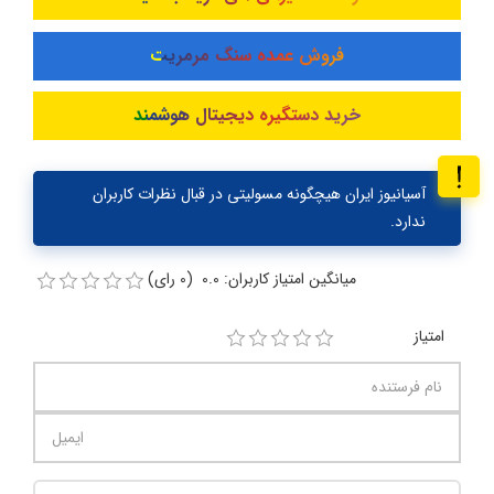
فروش عمده سنگ مرمریت
خرید دستگیره دیجیتال هوشمند
آسیانیوز ایران هیچگونه مسولیتی در قبال نظرات کاربران
ندارد.
میانگین امتیاز کاربران: 0.0 (0 رای)
امتیاز