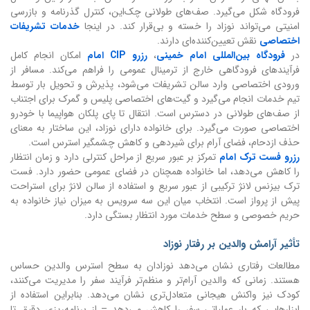
فرودگاه شکل می‌گیرد. صف‌های طولانی چک‌این، کنترل گذرنامه و بازرسی
امنیتی می‌تواند نوزاد را خسته و بی‌قرار کند. در اینجا
خدمات تشریفات
اختصاصی
نقش تعیین‌کننده‌ای دارند.
در
فرودگاه بین‌المللی امام خمینی
،
رزرو CIP امام
امکان انجام کامل
فرآیندهای فرودگاهی خارج از ترمینال عمومی را فراهم می‌کند. مسافر از
ورودی اختصاصی وارد سالن تشریفات می‌شود، پذیرش و تحویل بار توسط
تیم خدمات انجام می‌گیرد و گیت‌های اختصاصی پلیس و گمرک برای اجتناب
از صف‌های طولانی در دسترس است. انتقال تا پای پلکان هواپیما با خودرو
اختصاصی صورت می‌گیرد. برای خانواده دارای نوزاد، این ساختار به معنای
حذف ازدحام، فضای آرام برای شیردهی و کاهش چشمگیر استرس است.
رزرو فست ترک امام
تمرکز بر عبور سریع از مراحل کنترلی دارد و زمان انتظار
را کاهش می‌دهد، اما خانواده همچنان در فضای عمومی حضور دارد. فست
ترک بیزنس لانژ ترکیبی از عبور سریع و استفاده از سالن لانژ برای استراحت
پیش از پرواز است. انتخاب میان این سه سرویس به میزان نیاز خانواده به
حریم خصوصی و سطح خدمات مورد انتظار بستگی دارد.
تأثیر آرامش والدین بر رفتار نوزاد
مطالعات رفتاری نشان می‌دهد نوزادان به سطح استرس والدین حساس
هستند. زمانی که والدین آرام‌تر و منظم‌تر فرآیند سفر را مدیریت می‌کنند،
کودک نیز واکنش هیجانی متعادل‌تری نشان می‌دهد. بنابراین استفاده از
ابزارهایی که بار عملیاتی سفر را کاهش می‌دهد – از برنامه‌ریزی دقیق تا