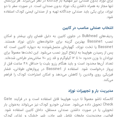
برای نوزاد بدون صندلی نیز سهمیه بار جداگانه در نظر می‌گیرند. هر بزرگسال
تنها مجاز به همراه داشتن یک نوزاد بدون صندلی است. در صورت سفر با دو
نوزاد، برای یکی باید صندلی جداگانه تهیه و از صندلی ایمنی کودک استفاده
شود.
انتخاب صندلی مناسب در کابین
ردیف‌های Bulkhead در جلوی کابین به دلیل فضای پای بیشتر و امکان
نصب Bassinet بهترین گزینه برای خانواده‌های دارای نوزاد هستند.
Bassinet یا تخت نوزاد، گهواره‌ای متصل‌شونده به دیواره کابین است که
پس از رسیدن هواپیما به ارتفاع کروز نصب می‌شود. این تخت‌ها معمولاً برای
نوزادان با وزن حدود ۱۰ تا ۱۲ کیلوگرم و قد زیر ۷۰ سانتی‌متر طراحی شده‌اند.
تعداد آن‌ها محدود است و باید هنگام رزرو بلیت یا حداقل ۴۸ ساعت قبل از
پرواز درخواست شود. استفاده از Bassinet در پروازهای طولانی، فشار
فیزیکی روی والدین را کاهش می‌دهد و امکان استراحت کودک را فراهم
می‌کند.
مدیریت بار و تجهیزات نوزاد
کالسکه تاشو معمولاً تا درب هواپیما قابل استفاده است و در فرآیند Gate
Check تحویل داده می‌شود. صندلی خودرو کودک نیز می‌تواند به‌عنوان بار
تحویلی یا در صورت داشتن صندلی مستقل، داخل کابین استفاده شود.
قوانین محدودیت مایعات شامل شیر مادر، شیر خشک و غذای کودک