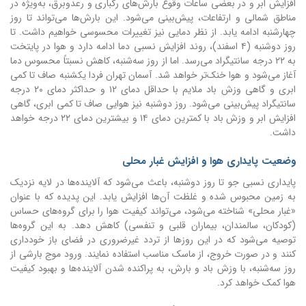
افزایش ابر و در بعضی ساعات وقوع بارش‌های رگباری و رعدوبرق، به‌ویژه در
مناطق شمالی و ارتفاعات، پیش‌بینی می‌شود. این بارش‌ها می‌تواند تا روز
چهارشنبه ادامه یابد. از نظر دمایی نیز تغییرات محسوسی خواهیم داشت. تا
روز دوشنبه (۴ اسفند)، روند افزایش نسبی دما ادامه دارد و هوا در پایتخت
به ۲۲ درجه سانتیگراد می‌رسد. اما از روز سه‌شنبه، کاهش نسبتاً محسوس دما
آغاز می‌شود و هوا خنک‌تر خواهد شد. آسمان تهران فردا یکشنبه صاف تا کمی
ابری و گاهی وزش باد ملایم با حداقل دمای ۱۲ و حداکثر دمای ۲۰ درجه
سانتیگراد پیش‌بینی می‌شود. روز دوشنبه نیز هوایی صاف تا کمی ابری، گاهی
افزایش ابر و وزش باد با کمترین دمای ۱۴ و بیشترین دمای ۲۲ درجه خواهد
داشت.
وضعیت پایداری هوا و افزایش غبار محلی
پایداری نسبی جو تا روز دوشنبه، باعث می‌شود که آلاینده‌ها در لایه نزدیک
به زمین محبوس شده و غلظت آن‌ها افزایش یابد. این پدیده که با عنوان
«غبار محلی» شناخته می‌شود، می‌تواند کیفیت هوا را برای گروه‌های حساس
(کودکان، سالمندان، بیماران قلبی و تنفسی) کاهش دهد. به این گروه‌ها
توصیه می‌شود که در این روزها از تردد غیرضروری در فضای باز خودداری
کنند و در صورت خروج، از ماسک مناسب استفاده نمایند. ورود موج بارشی از
روز سه‌شنبه، با وزش باد و بارش، به پراکنده شدن آلاینده‌ها و بهبود کیفیت
هوا کمک خواهد کرد.