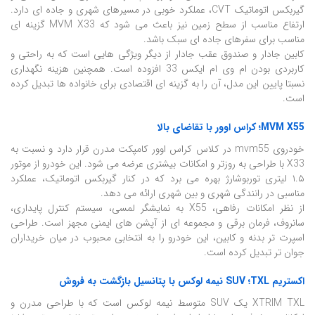
گیربکس اتوماتیک CVT، عملکرد خوبی در مسیرهای شهری و جاده ای دارد.
ارتفاع مناسب از سطح زمین نیز باعث می شود که MVM X33 گزینه ای
مناسب برای سفرهای جاده ای سبک باشد.
کابین جادار و صندوق عقب جادار از دیگر ویژگی هایی است که به راحتی و
کاربردی بودن ام وی ام ایکس 33 افزوده است. همچنین هزینه نگهداری
نسبتا پایین این مدل، آن را به گزینه ای اقتصادی برای خانواده ها تبدیل کرده
است.
MVM X55؛ کراس اوور با تقاضای بالا
خودروی mvm55 در کلاس کراس اوور کامپکت مدرن قرار دارد و نسبت به
X33 با طراحی به روزتر و امکانات بیشتری عرضه می شود. این خودرو از موتور
۱.۵ لیتری توربوشارژ بهره می برد که در کنار گیربکس اتوماتیک، عملکرد
مناسبی در رانندگی شهری و بین شهری ارائه می دهد.
از نظر امکانات رفاهی، X55 به نمایشگر لمسی، سیستم کنترل پایداری،
سانروف، فرمان برقی و مجموعه ای از آپشن های ایمنی مجهز است. طراحی
اسپرت تر بدنه و کابین، این خودرو را به انتخابی محبوب در میان خریداران
جوان تر تبدیل کرده است.
اکستریم TXL؛ SUV نیمه لوکس با پتانسیل بازگشت به فروش
XTRIM TXL یک SUV متوسط نیمه لوکس است که با طراحی مدرن و