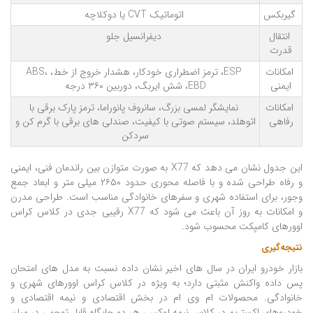
گیربکس
اتوماتیک CVT یا دوکلاچه
انتقال
دیفرانسیل جلو
قدرت
امکانات
ESP، ترمز اضطراری خودکار، هشدار خروج از خط، ABS،
ایمنی
EBD، شش ایربگ، دوربین ۳۶۰ درجه
امکانات
نمایشگر لمسی بزرگ، سانروف پانوراما، ترمز پارک برقی با
رفاهی
اتوهلد، سیستم صوتی با کیفیت، صندلی های برقی با گرم کن و
سردکن
این جدول نشان می دهد که X77 به صورت متوازن بین راندمان فنی، ایمنی
و رفاه طراحی شده و با فاصله محوری حدود ۲۶۵۰ میلی متر و ابعاد جمع
وجور، برای استفاده شهری و سفرهای خانوادگی مناسب است. طراحی مدرن
و امکانات به روز آن باعث می شود که X77 رقیبی جدی در کلاس کراس
اوورهای کامپکت محسوب شود.
نتیجه‌گیری
بازار خودرو ایران در سال های اخیر نشان داده نسبت به مدل های امتحان
پس داده واکنش مثبتی دارد؛ به ویژه در کلاس کراس اوورهای شهری و
خانوادگی. محصولات ام وی ام در بخش اقتصادی و نیمه اقتصادی و
خودروهای اکستریم در کلاس نیمه لوکس، هر دو جایگاه قابل توجهی در میان