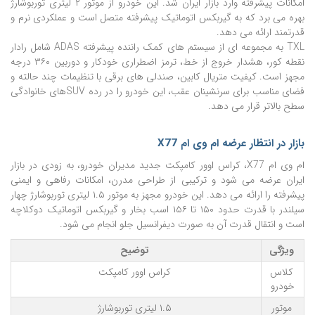
امکانات پیشرفته وارد بازار ایران شد. این خودرو از موتور ۲ لیتری توربوشارژ
بهره می برد که به گیربکس اتوماتیک پیشرفته متصل است و عملکردی نرم و
قدرتمند ارائه می دهد.
TXL به مجموعه ای از سیستم های کمک راننده پیشرفته ADAS شامل رادار
نقطه کور، هشدار خروج از خط، ترمز اضطراری خودکار و دوربین ۳۶۰ درجه
مجهز است. کیفیت متریال کابین، صندلی های برقی با تنظیمات چند حالته و
فضای مناسب برای سرنشینان عقب، این خودرو را در رده SUVهای خانوادگی
سطح بالاتر قرار می دهد.
بازار در انتظار عرضه ام وی ام X77
ام وی ام X77، کراس اوور کامپکت جدید مدیران خودرو، به زودی در بازار
ایران عرضه می شود و ترکیبی از طراحی مدرن، امکانات رفاهی و ایمنی
پیشرفته را ارائه می دهد. این خودرو مجهز به موتور ۱.۵ لیتری توربوشارژ چهار
سیلندر با قدرت حدود ۱۵۰ تا ۱۵۶ اسب بخار و گیربکس اتوماتیک دوکلاچه
است و انتقال قدرت آن به صورت دیفرانسیل جلو انجام می شود.
ویژگی
توضیح
کلاس
کراس اوور کامپکت
خودرو
موتور
۱.۵ لیتری توربوشارژ