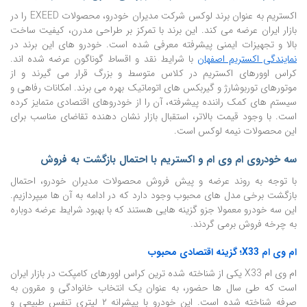
اکستریم به عنوان برند لوکس شرکت مدیران خودرو، محصولات EXEED را در
بازار ایران عرضه می کند. این برند با تمرکز بر طراحی مدرن، کیفیت ساخت
بالا و تجهیزات ایمنی پیشرفته معرفی شده است. خودرو های این برند در
نمایندگی اکستریم اصفهان
با شرایط نقد و اقساط گوناگون عرضه شده اند.
کراس اوورهای اکستریم در کلاس متوسط و بزرگ قرار می گیرند و از
موتورهای توربوشارژ و گیربکس های اتوماتیک بهره می برند. امکانات رفاهی و
سیستم های کمک راننده پیشرفته، آن را از خودروهای اقتصادی متمایز کرده
است. با وجود قیمت بالاتر، استقبال بازار نشان دهنده تقاضای مناسب برای
این محصولات نیمه لوکس است.
سه خودروی ام وی ام و اکستریم با احتمال بازگشت به فروش
با توجه به روند عرضه و پیش فروش محصولات مدیران خودرو، احتمال
بازگشت برخی مدل های محبوب وجود دارد که در ادامه به آن ها میپردازیم.
این سه خودرو معمولا جزو گزینه هایی هستند که با بهبود شرایط عرضه دوباره
به چرخه فروش برمی گردند.
ام وی ام X33؛ گزینه اقتصادی محبوب
ام وی ام X33 یکی از شناخته شده ترین کراس اوورهای کامپکت در بازار ایران
است که طی سال ها حضور، به عنوان یک انتخاب خانوادگی و مقرون به
صرفه شناخته شده است. این خودرو با پیشرانه ۲ لیتری تنفس طبیعی و