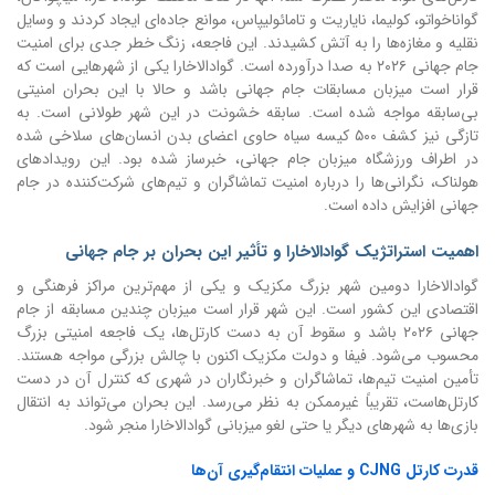
گواناخواتو، کولیما، نایاریت و تامائولیپاس، موانع جاده‌ای ایجاد کردند و وسایل
نقلیه و مغازه‌ها را به آتش کشیدند. این فاجعه، زنگ خطر جدی برای امنیت
جام جهانی ۲۰۲۶ به صدا درآورده است. گوادالاخارا یکی از شهرهایی است که
قرار است میزبان مسابقات جام جهانی باشد و حالا با این بحران امنیتی
بی‌سابقه مواجه شده است. سابقه خشونت در این شهر طولانی است. به
تازگی نیز کشف ۵۰۰ کیسه سیاه حاوی اعضای بدن انسان‌های سلاخی شده
در اطراف ورزشگاه میزبان جام جهانی، خبرساز شده بود. این رویدادهای
هولناک، نگرانی‌ها را درباره امنیت تماشاگران و تیم‌های شرکت‌کننده در جام
جهانی افزایش داده است.
اهمیت استراتژیک گوادالاخارا و تأثیر این بحران بر جام جهانی
گوادالاخارا دومین شهر بزرگ مکزیک و یکی از مهم‌ترین مراکز فرهنگی و
اقتصادی این کشور است. این شهر قرار است میزبان چندین مسابقه از جام
جهانی ۲۰۲۶ باشد و سقوط آن به دست کارتل‌ها، یک فاجعه امنیتی بزرگ
محسوب می‌شود. فیفا و دولت مکزیک اکنون با چالش بزرگی مواجه هستند.
تأمین امنیت تیم‌ها، تماشاگران و خبرنگاران در شهری که کنترل آن در دست
کارتل‌هاست، تقریباً غیرممکن به نظر می‌رسد. این بحران می‌تواند به انتقال
بازی‌ها به شهرهای دیگر یا حتی لغو میزبانی گوادالاخارا منجر شود.
قدرت کارتل CJNG و عملیات انتقام‌گیری آن‌ها