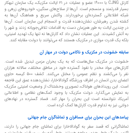
کارتل CJNG با ۱۹۰۰۰ عضو و عملیات در ۲۱ ایالت مکزیک، یک سازمان تبهکار
بسیار قدرتمند و منسجم است. آن‌ها از سلاح‌های سنگین، خودروهای زرهی و
شبکه اطلاعاتی گسترده‌ای برخوردارند. واکنش سریع و هماهنگ آن‌ها به
کشته شدن رهبرشان، نشان‌دهنده قدرت و انسجام این سازمان است. آن‌ها
در چندین ایالت به طور هم‌زمان دست به اقدامات تلافی‌جویانه زدند و شهر را
به آتش کشیدند. این عملیات نشان داد که کارتل‌ها نه تنها یک تهدید امنیتی،
بلکه یک قدرت موازی در مکزیک هستند که می‌توانند با دولت مقابله کنند.
سابقه خشونت در مکزیک و ناکامی دولت در مهار آن
خشونت در مکزیک سال‌هاست که به یک بحران مزمن تبدیل شده است.
کارتل‌های مواد مخدر با نفوذ گسترده خود در مناطق مختلف، سالانه هزاران
نفر را می‌کشند و نظم عمومی را مختل می‌کنند. کشف ۵۰۰ کیسه حاوی
اعضای بدن انسان در اطراف ورزشگاه گوادالاخارا، نشان‌دهنده عمق این فاجعه
است. این رویدادهای هولناک، تصویری وحشتناک از وضعیت امنیتی مکزیک
به نمایش می‌گذارد. دولت مکزیک با وجود کمک‌های نظامی و اطلاعاتی
آمریکا، نتوانسته است این بحران را مهار کند. فساد گسترده در نهادهای
دولتی نیز به تداوم قدرت کارتل‌ها کمک کرده است.
پیامدهای این بحران برای مسافران و تماشاگران جام جهانی
تماشاگرانی که قصد سفر به گوادالاخارا برای تماشای جام جهانی را دارند،
اکنون با یک خطر جدی مواجه هستند. خطر آدم‌ربایی، سرقت، خشونت و