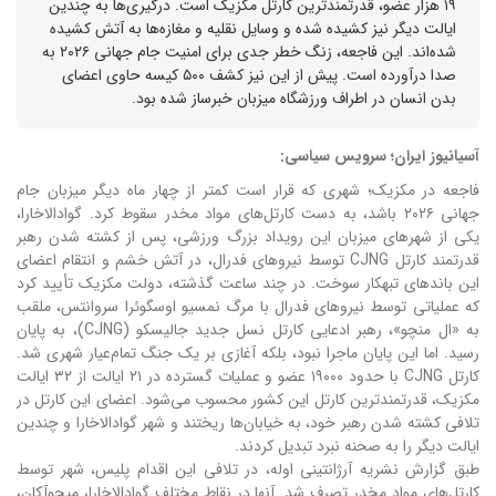
۱۹ هزار عضو، قدرتمندترین کارتل مکزیک است. درگیری‌ها به چندین
ایالت دیگر نیز کشیده شده و وسایل نقلیه و مغازه‌ها به آتش کشیده
شده‌اند. این فاجعه، زنگ خطر جدی برای امنیت جام جهانی ۲۰۲۶ به
صدا درآورده است. پیش از این نیز کشف ۵۰۰ کیسه حاوی اعضای
بدن انسان در اطراف ورزشگاه میزبان خبرساز شده بود.
آسیانیوز ایران؛ سرویس سیاسی:
فاجعه در مکزیک؛ شهری که قرار است کمتر از چهار ماه دیگر میزبان جام
جهانی ۲۰۲۶ باشد، به دست کارتل‌های مواد مخدر سقوط کرد. گوادالاخارا،
یکی از شهرهای میزبان این رویداد بزرگ ورزشی، پس از کشته شدن رهبر
قدرتمند کارتل CJNG توسط نیروهای فدرال، در آتش خشم و انتقام اعضای
این باندهای تبهکار سوخت.
در چند ساعت گذشته، دولت مکزیک تأیید کرد
که عملیاتی توسط نیروهای فدرال با مرگ نمسیو اوسگوئرا سروانتس، ملقب
به «ال منچو»، رهبر ادعایی کارتل نسل جدید جالیسکو (CJNG)، به پایان
رسید. اما این پایان ماجرا نبود، بلکه آغازی بر یک جنگ تمام‌عیار شهری شد.
کارتل CJNG با حدود ۱۹۰۰۰ عضو و عملیات گسترده در ۲۱ ایالت از ۳۲ ایالت
مکزیک، قدرتمندترین کارتل این کشور محسوب می‌شود. اعضای این کارتل در
تلافی کشته شدن رهبر خود، به خیابان‌ها ریختند و شهر گوادالاخارا و چندین
ایالت دیگر را به صحنه نبرد تبدیل کردند.
طبق گزارش نشریه آرژانتینی اوله، در تلافی این اقدام پلیس، شهر توسط
کارتل‌های مواد مخدر تصرف شد. آنها در نقاط مختلف گوادالاخارا، میچوآکان،