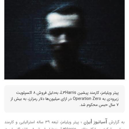
پیتر ویلیامز، کارمند پیشین L3Harris، به‌دلیل فروش ۸ اکسپلویت
زیرو‌دی به Operation Zero در ازای میلیون‌ها دلار رمزارز، به بیش از
۷ سال حبس محکوم شد.
آ
ا
به گزارش
سیانیوز
یران
؛ پیتر ویلیامز، تبعه ۳۹ ساله استرالیایی و کارمند