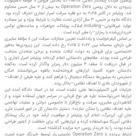
پیشین شرکت پیمانکار دفاعی L3Harris، به‌دلیل فروش ۸ مؤلفه اکسپلویت
زیرو‌دی به دلال روسی Operation Zero به بیش از ۷ سال حبس محکوم
شد. ویلیامز در اکتبر ۲۰۲۵ به دو فقره سرقت اسرار تجاری اعتراف کرده بود.
دادگاه علاوه بر حبس، ۳ سال آزادی تحت نظارت با شرایط ویژه و نیز مصادره
عواید غیرقانونی—including املاک، پوشاک، جواهرات و ساعت‌های لوکس
خریداری‌شده با رمزارز—را مقرر کرده است.
بر اساس کیفرخواست و یادداشت تعیین مجازات، سرقت این ۸ مؤلفه سایبری
طی بازه‌ای سه‌ساله بین ۲۰۲۲ تا ۲۰۲۵ رخ داده است. این زیرو‌دی‌ها به‌طور
اختصاصی برای فروش به دولت ایالات متحده و برخی متحدان منتخب
طراحی شده بودند. مقام‌های دادستانی اعلام کرده‌اند ویلیامز اسرار تجاری را
در قبال دریافت تا سقف ۴ میلیون دلار رمزارز واگذار کرده است. به‌گفته
دادستان حوزه کلمبیا، ابزارهای فروخته‌شده بالقوه می‌توانستند امکان
دسترسی به میلیون‌ها دستگاه دیجیتال را فراهم کنند و علیه طیفی از اهداف—
از شهروندان عادی تا اهداف نظامی—به‌کار روند.
جزئیات فنی اکسپلویت‌ها علنی نشده است، اما در اسناد دادگاه آمده این
ابزارها «می‌توانستند علیه هر نوع قربانی در سراسر جهان استفاده شوند و از
کلاهبرداری سایبری، سرقت و باج‌افزار تا جاسوسی دولتی و عملیات تهاجمی
علیه اهداف نظامی را ممکن سازند». دستیار دادستان کل در امور امنیت ملی،
جان ای. آیزنبرگ، اعلام کرد ویلیامز از موقعیت ارشد خود در یک پیمانکار
دفاعی آمریکا سوءاستفاده کرده و ابزارهایی که برای حفاظت از کشور طراحی
شده بودند را به خریدار روسی «به مزایده گذاشته» است.
ارتباط پرونده با Operation Zero نخستین‌بار توسط خبرنگار حوزه امنیت