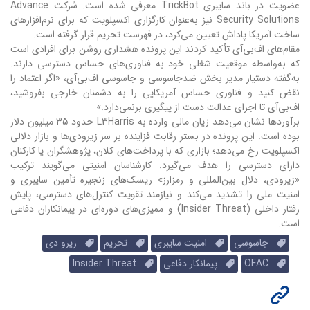
عضویت در باند سایبری TrickBot معرفی شده است. شرکت Advance
Security Solutions نیز به‌عنوان کارگزاری اکسپلویت که برای نرم‌افزارهای
ساخت آمریکا پاداش تعیین می‌کرد، در فهرست تحریم قرار گرفته است.
مقام‌های اف‌بی‌آی تأکید کردند این پرونده هشداری روشن برای افرادی است
که به‌واسطه موقعیت شغلی خود به فناوری‌های حساس دسترسی دارند.
به‌گفته دستیار مدیر بخش ضدجاسوسی و جاسوسی اف‌بی‌آی، «اگر اعتماد را
نقض کنید و فناوری حساس آمریکایی را به دشمنان خارجی بفروشید،
اف‌بی‌آی تا اجرای عدالت دست از پیگیری برنمی‌دارد.»
برآوردها نشان می‌دهد زیان مالی وارده به L3Harris حدود ۳۵ میلیون دلار
بوده است. این پرونده در بستر رقابت فزاینده بر سر زیرو‌دی‌ها و بازار دلالی
اکسپلویت رخ می‌دهد؛ بازاری که با پرداخت‌های کلان، پژوهشگران یا کارکنان
دارای دسترسی را هدف می‌گیرد. کارشناسان امنیتی می‌گویند ترکیب
«زیرو‌دی، دلال بین‌المللی و رمزارز» ریسک‌های زنجیره تأمین سایبری و
امنیت ملی را تشدید می‌کند و نیازمند تقویت کنترل‌های دسترسی، پایش
رفتار داخلی (Insider Threat) و ممیزی‌های دوره‌ای در پیمانکاران دفاعی
است.
جاسوسی
امنیت سایبری
تحریم
زیرو دی
OFAC
پیمانکار دفاعی
Insider Threat