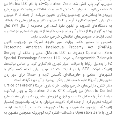
سایبری، کیم زِتِر، فاش شد. Operation Zero—که با نام Matrix LLC نیز
شناخته می‌شود—به‌عنوان یک دلال اکسپلویت شناخته می‌شود که برای برخی
زیرو‌دی‌ها پاداش‌های چندمیلیون‌دلاری تعیین می‌کند؛ از جمله تا ۴ میلیون
دلار برای اکسپلویت‌های تلگرام و تا ۲۰ میلیون دلار برای ابزارهایی که بتوانند
به دستگاه‌های اندروید و آیفون نفوذ کنند. این مجموعه از سال ۲۰۲۱ فعال
بوده و گزارش‌ها از تلاش آن برای جذب هکرها از طریق شبکه‌های اجتماعی و
ایجاد ارتباط با سرویس‌های اطلاعاتی خارجی حکایت دارد.
هم‌زمان با صدور حکم، وزارت امور خارجه آمریکا در چارچوب قانون
Protecting American Intellectual Property Act (PAIPA)،
Operation Zero (معروف به Matrix LLC)، مدیر و مالک آن Sergey
Sergeyevich Zelenyuk و شرکت Special Technology Services LLC
FZ را به‌دلیل ارتباط با سرقت اسرار تجاری نام‌گذاری کرد. بر اساس بیانیه‌ها،
زلنیوک شرکت STS را در امارات متحده عربی برای انجام کسب‌وکار با
کشورهای آسیایی و خاورمیانه‌ای تأسیس کرده و احتمالاً برای دور زدن
تحریم‌های آمریکا علیه حساب‌های بانکی روسیه از آن بهره گرفته است.
دفتر کنترل دارایی‌های خارجی وزارت خزانه‌داری آمریکا (Office of Foreign
Assets Control) نیز زلنیوک، Operation Zero، STS و چهار فرد/نهاد
مرتبط دیگر را به‌دلیل «کسب و توزیع ابزارهای سایبری مضر برای امنیت ملی
آمریکا» تحریم کرد. از جمله افراد نام‌برده می‌توان به مارینا واسانوویچ (دستیار
زلنیوک)، عزیزجون ماماشویف و اولگ کوچروف—که بنا بر گزارش‌ها ارتباط
کاری با Operation Zero داشته‌اند—اشاره کرد؛ کوچروف همچنین مظنون به