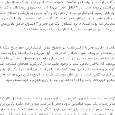
نکته شگفت‌انگیزتر این است که استقلال بیش از ۵۱۵۰ روز است که در 
آماری به وضوح نشان می‌دهد که فجر همواره حریفی آسان برای استقلال بوده است. در ۷ تقابل اخیر، آبی‌ها ۶ بار به پ
رفت این فصل نیز با برتری ۳ گله استقلال به پایان رسید. این آمار می‌تواند از نظر روانی تأثیر مثبتی بر بازیکنان استقلال
ر روانی منفی برای بازیکنان فجر ایجاد کند که با پیشینه ضعیف برابر استقلال پا 
می‌گذارند. در دیدارهای برگزار شده در تهران، شرایط برای فجر سخت‌تر هم بوده است. ۸ برد استقلال، یک برد 
واند از این پیشینه تاریخی به عنوان یک برگ برنده استفاده کند.
استقلال با ۲۷ گل زده، دومین خط حمله برتر لیگ را در اختیار دارد. در مقابل، فجر با ۶ کلین‌شیت در مجموع فصل، ضعیف‌ترین خط د
متعدد را می‌دهد. منیر الحدادی که در بازی قبل سوپرگل زد و استقلال را به صدر ر
می‌دهد که ساختار دفاعی تیم، با وجود تغییرات در کادرفنی، همچنان منسجم ا
رد، می‌تواند به تداوم این روند کمک کند. فجر اما در نیم‌فصل دوم یکی از بهت
هنده توانایی این تیم در گلزنی است. با این حال، نوسانات شدید در نتایج، نشان می‌دهد که فجر
ب روزهای خوب فجر باشد و اجازه ندهد این تیم به بازی هجومی خود مسلط شود.
نبود پنج بازیکن در ترکیب استقلال، فرصتی برای دیگران فراهم کرده است. حسین گودرزی که پس از ۶ بازی دوری از ترکیب، حال
ر رفت با یک شوت تماشایی دروازه فجر را باز کرده بود و حالا انگیزه بالایی برای
درخشش دارد. این اتفاق می‌تواند یک برگ برنده برای استقلال باشد. یاسر آسانی که برابر الحسین اردن ۲ گل زد و 
راست خط میانی بازی می‌کند و می‌تواند با نفوذهای خود، دفاع فجر را آزار دهد