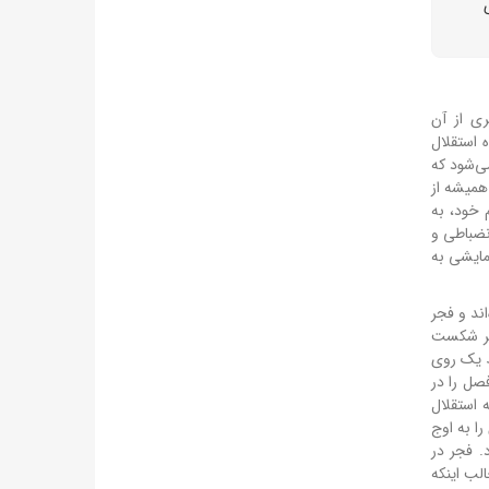
ری از آن
 استقلال
ی‌شود که
همیشه از
 خود، به
نضباطی و
مایشی به
 برتر، آبی‌ها ۱۴ بار به پیروزی رسیده‌اند و فجر
که در لیگ برتر برابر فجر شکست
ارها فقط یک روی
یت، دومین عملکرد برتر فصل را در
 به استقلال
را به اوج
. فجر در
 است. جالب اینکه