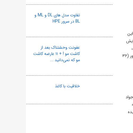
تفاوت مدل های DL و ML و
BL در سرور HPE
این
ایش
عفونت وحشتناک بعد از
کاشت مو ! + ۱۱ عارضه کاشت
آبی‌ها توانستند برتری خود را تا پایان حفظ کنند. با این پیروزی، استقلال ۳۸ امتیازی شد و با یک بازی کمتر نسبت به گل‌گهر (۳۷ امتیاز) و تراکتور (۳۶
مو که نمی‌دانید ...
خلاقیت با کاغذ
جواد
ده