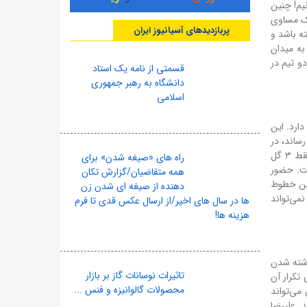
لیگ برتر برابر فجر شکست نخورده است. این یعنی نزدیک به ۱۴ سال و نیم! چنین
یروزی رسیده‌اند و تنها یک مساوی
پربازدیدهای آسیانیوز ایران
 داشته باشد و
به میدان
فجر و ۴ تساوی حاصل تقابل‌های دو تیم در
قسمتی از نامه یک استاد
دانشگاه به رهبر جمهوری
اسلامی
فاع لیگ را دارد. این
ساند، در
فرم خوبی به سر می‌برد و می‌تواند بار دیگر تعیین‌کننده باشد. اما استقلال در خط دفاعی نیز آمار قابل قبولی دارد. در نیم‌فصل دوم، آبی‌ها با فقط ۳ گل
راه های «صیغه شدن» برای
ست. حضور
همه متقاضیان/گزارش تکان
رین خطوط
دهنده از صیغه ای شدن زن
 نمی‌تواند
ها در سال های اخیر/از ارسال عکس قدی تا فرم
هزینه ها!
ا به دلیل کنار گذاشته شدن
تاثیرات نوسانات گاز بر بازار
 تکرار آن
محصولات گالوانیزه و فنس ...
نشان داد در روز خوبش می‌تواند
. علیرضا