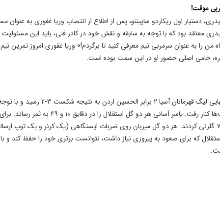
ربی موقت!
ی، دستیار اول ریکاردو ساپینتو، پس از اطلاع از انتصاب وریا غفوری به عنوان مس
ی معتقد بود که با توجه به سابقه و نقش خود در کادر فنی، باید این مسئولیت ب
ن را به عنوان سرمربی تیم معرفی کنید تا برگردم!» وریا غفوری امروز تمرین تیم ر
دیره، حامی اصلی حضور او در این سمت بوده است.
تیم فوتبال استقلال ایران در دیدار برگشت مرحله یک‌هشتم نهایی لیگ قهرمانان آسیا ۲ برابر الحسین اردن به نتیجه شک
شکست یک بر صفر در بازی رفت، با مجموع 4-2 از دور رقابت‌ها کنار رفت. یاسر آسانی هر دو گل استقلال را در دقایق ۱۰ و ۴۹ به ثمر رساند. برا
الحسین، علی حجبی در دقیقه ۴۰ و یوسف محمد در دقیقه ۷۶ گلزنی کردند. هر دو گل میزبان روی ضربات ایستگاهی (یک کرنر و یک توپ ار
ستقلال که برای صعود به پیروزی نیاز داشت، نتوانست برتری خود را حفظ کند و با
شت.