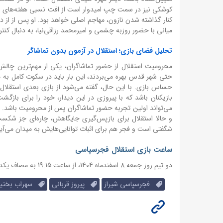
کوشکی نیز در سمت چپ امیدوار است از افت نسبی هفته‌های اخی
کنار گذاشته شدن نازون، مهاجم اصلی خواهد بود. او پس از از د
میانی با حضور روزبه چشمی و امیرمحمد رزاقی‌نیا، به دنبال کن
تحلیل فضای بازی؛ استقلال در آزمون بدون تماشاگر
محرومیت استقلال از حضور تماشاگران، یکی از مهم‌ترین چالش‌
حتی شهر قدس بهره می‌بردند، این بار باید در سکوت کامل به مید
حساس بازی. با این حال، گفته می‌شود از بازی بعدی استقلال در 
می‌تواند اولین تجربه حضور تماشاگران پس از محرومیت باشد. صد
و حالا استقلال برای بازپس‌گیری جایگاهش، چاره‌ای جز شکست فج
شگفتی است و فجر هم برای اثبات توانایی‌هایش به میدان می‌آید. باید دید در پایان ۹۰ دقیقه، چه تیمی از این 
ساعت بازی استقلال فجرسپاسی
دو تیم روز جمعه 8 اسفندماه 1404، از ساعت 19:15 به مصاف یکدیگر خواهند رفت.
فجرسپاسی شیراز
پیروز قربانی
سهراب بختیار