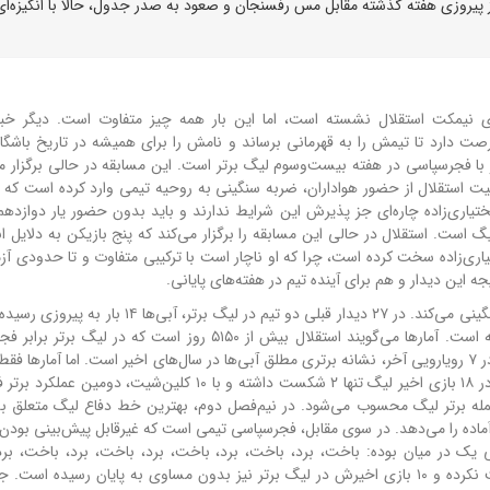
 پیروزی هفته گذشته مقابل مس رفسنجان و صعود به صدر جدول، حالا با انگیزه‌ای
وی نیمکت استقلال نشسته است، اما این بار همه چیز متفاوت است. دیگر خب
ت دارد تا تیمش را به قهرمانی برساند و نامش را برای همیشه در تاریخ باشگاه
ر با فجرسپاسی در هفته بیست‌وسوم لیگ برتر است.
این مسابقه در حالی برگزار م
ت استقلال از حضور هواداران، ضربه سنگینی به روحیه تیمی وارد کرده است که 
ختیاری‌زاده چاره‌ای جز پذیرش این شرایط ندارند و باید بدون حضور یار دوازدهم
 است. استقلال در حالی این مسابقه را برگزار می‌کند که پنج بازیکن به دلایل ا
تیاری‌زاده سخت کرده است، چرا که او ناچار است با ترکیبی متفاوت و تا حدودی آز
ه این دیدار و هم برای آینده تیم در هفته‌های پایانی.
از نظر تاریخی، کفه ترازو به شکل محسوسی به سود استقلال سنگینی می‌کند. در ۲۷ دیدار قبلی دو تیم در لیگ
تنها ۳ برد کسب کرده است. ۱۰ دیدار نیز با تساوی خاتمه یافته است. آمارها می‌گویند استقلال بیش از ۵۱۵۰ روز است 
نخورده و در ۷ تقابل اخیر نیز شکستی نداشته است. ۶ پیروزی در ۷ رویارویی آخر، نشانه برتری مطلق آبی‌ها در سال‌های اخیر است. اما آم
سکه هستند. روی دیگر سکه، فرم فعلی دو تیم است. استقلال در ۱۸ بازی اخیر لیگ تنها ۲ شکست داشته و با ۱۰ کلین‌ش
یز با ۲۷ گل زده، دومین خط حمله برتر لیگ محسوب می‌شود. در نیم‌فصل دوم، بهترین خط دفاع لیگ متعلق
نسجم و آماده را می‌دهد. در سوی مقابل، فجرسپاسی تیمی است که غیرقابل پیش‌بینی بودن 
 یک در میان بوده: باخت، برد، باخت، برد، باخت، برد، باخت، برد، باخت، برد
نیم‌فصل دوم یکی از تنها دو تیمی است که هیچ تساوی‌ای ثبت نکرده و ۱۰ بازی اخیرش در لیگ برتر نیز بدون مساوی به پایان رسیده