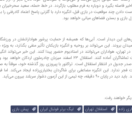
ر فاصله بگیرد و دوباره به فرم مطلوب بازگردد. در خط حمله، سعید سحرخیزان با
ست دادن چند موقعیت در بازی قبل، انگیزه دارد با گلزنی پاسخ اعتماد کادرفنی را 
ترل بازی و بستن فضاهای میانی خواهد بود.
های این دیدار است. آبی‌ها که همیشه از حمایت پرشور هوادارانشان در ورزشگاه
ان بروند. این می‌تواند بر روحیه و انگیزه بازیکنان تأثیر منفی بگذارد، به ویژه
تهران، هواداران می‌توانند در استادیوم حضور پیدا کنند. این خبر می‌تواند انگیز
بازیکنان باشد که با پیروزی در این دیدار، خود را برای بازگشت تماشاگران آماده کنند. استقلال ۲۳ اسفند میزبان چادرملوی ار
ر جدول در انتظار استقلال است. تراکتور با پیروزی روز گذشته خود، موقتاً به ص
ر ندارد. این انگیزه مضاعفی برای شاگردان بختیاری‌زاده ایجاد می‌کند. اما فوتب
آزمون دشوار سربلند بیرون می‌آید.
ی زاده
استقلال تهران
لیگ برتر فوتبال ایران
پیش بازی