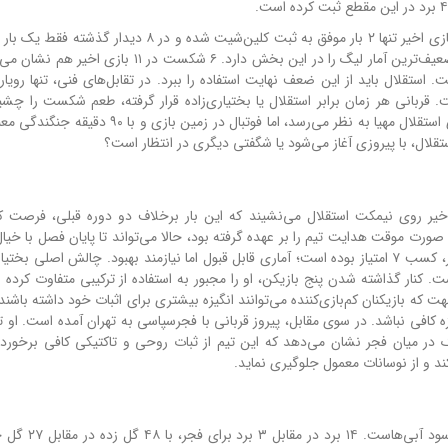
اما نقطه ضعف بزرگ فجر، خط دفاعی آنهاست. این تیم در ۱۵ بازی اخیر تنها ۲ بار موفق به ثبت کلین‌شیت شده و 
را بسته نگه داشته است. در مجموع فصل نیز با ۶ کلین‌شیت، ضعیف‌ترین آمار لیگ را در این بخش دارد. ۶ شک
تقلال باید از این ضعف نهایت استفاده را ببرد. در تقابل‌های فنی، تنها رویار
ت. قربانی هر زمان برابر استقلال یا بختیاری‌زاده قرار گرفته، طعم شکست را چشید
تقابل‌های شخصی نیز به سود نیمکت آبی‌هاست. همه چیز برای استقلال مهیا به نظر می‌رسد، اما فوتبال در
لال، با پیروزی آغاز می‌شود یا شگفتی دیگری در انتظار است؟
تیاری‌زاده در شرایطی برای سومین بار طی ۱۵ ماه اخیر روی نیمکت استقلال می‌نشیند که این بار برخلاف دو دوره قبلی، ف
 صورت موقت هدایت تیم را بر عهده گرفته بود، حالا می‌تواند تا پایان فصل با خیال
کار کند. آمار او در ۴ حضورش روی نیمکت استقلال در لیگ برتر، کسب ۷ امتیاز بوده است؛ آماری قابل قبول اما نیازمند بهبود. چالش اصل
ت. کنار گذاشته شدن پنج بازیکن، او را مجبور به استفاده از ترکیبی متفاوت کرده 
 بازیکنان کم‌بازی‌کننده می‌توانند انگیزه بیشتری برای اثبات خود داشته باشند،
افی نباشد. در سوی مقابل، پیروز قربانی با فجرسپاسی به تهران آمده است. او تی
یک در میان فجر نشان می‌دهد که این تیم از ثبات روحی و تاکتیکی کافی برخورد
کند و از نوسانات معمول جلوگیری نماید.
آمار تقابل‌های استقلال و فجرسپاسی به طرز غیرقابل ب