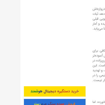
در ۸ دیدار گذشته فقط یک بار دروازه‌اش
ست در ۱۱ بازی اخیر هم نشان می‌دهد ثبات
ویی قبلی
ه و آمار
 زمین بازی و با ۹۰ دقیقه جنگندگی معنا می‌یابد.
رصت کافی برای
 آسوده‌تر
ی بختیاری‌زاده در
است. این
 و تهدید
می را در
ار نیست.
خرید دستگیره دیجیتال هوشمند
اوری به سود آبی‌هاست. ۱۴ برد در مقابل ۳ برد برای فجر، با ۴۸ گل زده در مقابل ۲۷ گل خورده. اما
فروش عمده سنگ مرمریت