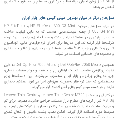
از SSD نیز زمان اجرای برنامه‌ها و بارگذاری سیستم را به طور چشمگیری
کاهش می‌دهد.
مدل‌های برتر در میان بهترین مینی کیس های بازار ایران
در میان مدل‌های موجود،
HP EliteDesk 800 G3 Mini و HP EliteDesk
800 G4 Mini
از جمله سیستم‌هایی هستند که به دلیل کیفیت ساخت
سازمانی، پایداری در استفاده طولانی‌مدت و مصرف انرژی پایین، مورد توجه
شرکت‌ها قرار گرفته‌اند. این مدل‌ها برای اجرای نرم‌افزارهای مالی، اتوماسیون
اداری و کارهای روزمره کاملاً مناسب هستند و در بسیاری از دفاتر حسابداری
و مجموعه‌های خدماتی استفاده می‌شوند.
همچنین
Dell OptiPlex 7050 Micro و Dell OptiPlex 7060 Micro
به دلیل
قدرت پردازشی مناسب، قابلیت ارتقای رم و حافظه و دوام قطعات داخلی،
جزو مدل‌های پرفروش بازار ایران محسوب می‌شوند. این دستگاه‌ها برای
محیط‌هایی که چند نرم‌افزار به‌صورت هم‌زمان اجرا می‌شود، عملکرد پایداری
دارند و در دسته مینی کیس‌های قابل اعتماد قرار می‌گیرند.
در کنار این برندها،
Lenovo ThinkCentre M720q و Lenovo ThinkCentre
M910q
نیز از گزینه‌های مطرح بازار هستند. طراحی فشرده، مصرف انرژی کم
و کیفیت ساخت بالا باعث شده این مدل‌ها در بسیاری از شرکت‌های کوچک و
متوسط مورد استفاده قرار گیرند. امکان نصب پشت مانیتور و اشغال فضای
بسیار کم، آن‌ها را برای دفاتر مدرن به گزینه‌ای کاربردی تبدیل کرده است.