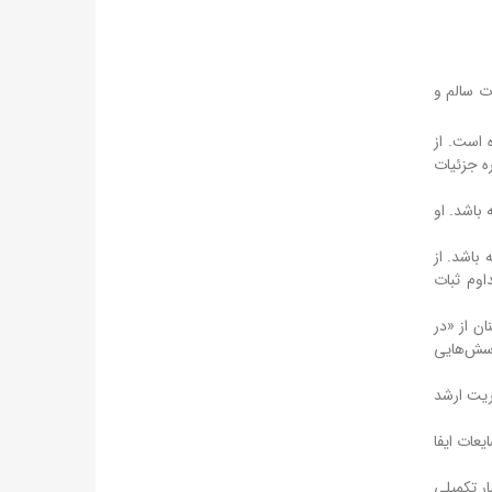
ت سالم و
 است. از
ه جزئیات
باشد. او
باشد. از
اوم ثبات
ن از «در
رسش‌هایی
یریت ارشد
عات ایفا
ار تکمیلی