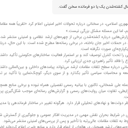
احتمال کشته‌شدن یک یا دو فرمانده سخن گفت.
وری اسلامی، در سخنانی درباره تحولات اخیر امنیتی اعلام کرد «تقریباً همه مقاما
یم، اما این مسئله مشکل بزرگی نیست.»
رش‌هایی درباره کشته‌شدن برخی از چهره‌های ارشد نظامی و امنیتی منتشر شده
د در حملات اخیر جان باخته، در برخی رسانه‌ها مطرح شده است. با این حال، دربار
یکپارچه‌ای صورت نگرفته است.
ا تحت کنترل توصیف کند و بر استمرار فعالیت ساختارهای حکومتی تأکید داشته 
 را فاقد تأثیر راهبردی جدی ارزیابی کرد.
نی درباره سطح تلفات مقامات ارشد می‌تواند پیامدهای داخلی و بین‌المللی داشته 
 و محاسبات سیاسی تأثیر بگذارد و از سوی دیگر، کوچک‌نمایی یا تأکید بر تد
ه علی شمخانی، تاکنون با بیانیه رسمی تفصیلی همراه نبوده و برخی منابع همچنا
یطی، تفاوت میان روایت‌های رسمی و گزارش‌های رسانه‌ای موجب شکل‌گیری پ
ت.
ظر دولت‌ها و نهادهای تحلیلی قرار دارد. هرگونه تغییر در ساختار فرماندهی یا مد
سانی در شرایط بحران نقش مهمی در مدیریت افکار عمومی و جلوگیری از گسترش شای
ط به تلفات مقامات عالی‌رتبه با تأخیر و پس از بررسی‌های امنیتی منتشر می‌شود.
های ارشد همچنان در هاله‌ای از ابهام قرار دارد و منابع خبری اعلام کرده‌اند اخب