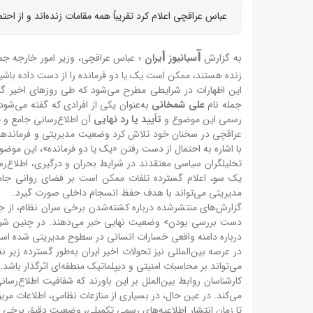
عباس عراقچی اعلام کرد تقریباً همه مقامات زنده‌اند و از 
آ
ا
به گزارش
سیانیوز
یران
؛ عباس عراقچی، وزیر امور خارجه جمه
زنده هستند، ممکن است یک یا دو فرمانده را از دست داده باش
این اظهارات در شرایطی مطرح می‌شود که طی روزهای اخیر گزا
جمله نام
علی شمخانی
به‌عنوان یکی از افرادی که گفته می‌شو
رسمی این موضوع و
تأیید یا رد نهایی
آن اطلاع‌رسانی جامع و 
عراقچی در سخنان خود تلاش کرد وضعیت مدیریتی و فرماندهی ر
با اشاره به احتمال از دست رفتن «یک یا دو فرمانده»، این موضوع
تحلیلگران سیاسی معتقدند در شرایط بحران و درگیری، اطلاع‌رسا
یک سو، اعلام گسترده تلفات ممکن است بر فضای روانی جامعه
مدیریتی می‌تواند با هدف حفظ انسجام داخلی صورت گیرد.
گزارش‌های منتشرشده درباره کشته‌شدن برخی سران نظام، از جمل
دست بررسی بودن» وضعیت نهایی خبر می‌دهند. در چنین شرا
درباره دامنه واقعی خسارات انسانی در سطوح مدیریتی شده اس
در عرصه بین‌المللی نیز تحولات اخیر ایران به‌طور گسترده زیر ن
می‌تواند بر محاسبات امنیتی و دیپلماتیک منطقه‌ای اثرگذار باشد.
کارشناسان روابط بین‌الملل بر این باورند که شفافیت اطلاع‌ر
می‌کند. در عین حال، در بسیاری از منازعات نظامی، اطلاعات مربو
تا زمان انتشار اطلاعیه‌های رسمی تکمیلی، وضعیت دقیق برخی چهره‌