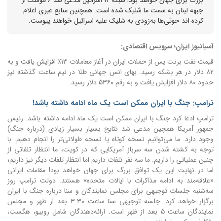
جبهه لبنان به سمت ما شلیک شده است. همچنین منابع عبری اعلام
کرده اند حوثی‌ها به‌زودی به شلیک علیه اسرائیل خواهند پیوست.
آسیانیوز ایران؛ سرویس اقتصادی:
قیمت نفت برنت پس از حملات ایران در آغاز معاملات ۱۳٪ افزایش یافت و به
۸۲ دلار در هر بشکه رسید.
بهای انس جهانی طلا در نیم ساعت گذشته نیز
حدود ۸۰ دلار افزایش یافت و به رقم ۵۳۶۰ دلار رسید.
ترامپ: جنگ با ایران ممکن است یک ماه ادامه داشته باشد!
ترامپ ادعا کرد جنگ با ایران ممکن است یک ماه ادامه داشته باشد.
رئیس
جمهور آمریکا همچین مدعی شد
نتایج بسیار بسیار زیادی (درباره جنگ)
وجود دارد.
ما می‌توانیم نسخه کوتاه یا نسخه طولانی‌تر را انجام دهیم.
با
توجه به کشته شدن سه سرباز آمریکایی که در کویت، ما انتظار تلفاتی از
چنین عملیاتی را داریم. ما سه نفر تلفات داریم اما انتظار تلفات دیگر نیز داریم؛
اما در نهایت این یک توافق بزرگ برای جهان خواهد بود!
مقامات ایرانی
«علاقه‌مند به ادامه مذاکرات با ایالات متحده» هستند.
دولت ترامپ روز
سه‌شنبه جلسات توجیهی برای مجلس نمایندگان و سنا درباره جنگ با ایران
برگزار خواهد کرد.
جلسه توجیهی سنا ساعت ۳:۳۰ بعد از ظهر و مجلس
نمایندگان ساعت ۵ بعد از ظهر است.
ارائه‌دهندگان شامل روبیو، هگست،