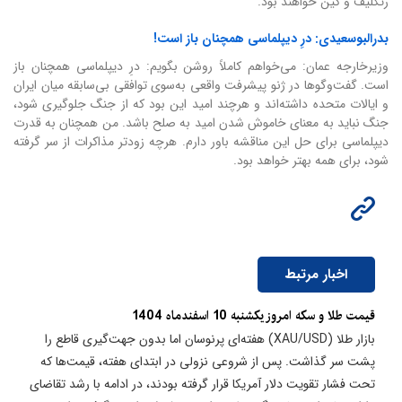
رتکلیف و کین خواهند بود.
بدرالبوسعیدی:
درِ دیپلماسی همچنان باز است!
وزیرخارجه عمان: می‌خواهم کاملاً روشن بگویم: درِ دیپلماسی همچنان باز
است. گفت‌وگوها در ژنو پیشرفت واقعی به‌سوی توافقی بی‌سابقه میان ایران
و ایالات متحده داشته‌اند و هرچند امید این بود که از جنگ جلوگیری شود،
جنگ نباید به معنای خاموش شدن امید به صلح باشد. من همچنان به قدرت
دیپلماسی برای حل این مناقشه باور دارم. هرچه زودتر مذاکرات از سر گرفته
شود، برای همه بهتر خواهد بود.
اخبار مرتبط
قیمت طلا و سکه امروز یکشنبه 10 اسفندماه 1404
بازار طلا (XAU/USD) هفته‌ای پرنوسان اما بدون جهت‌گیری قاطع را
پشت سر گذاشت. پس از شروعی نزولی در ابتدای هفته، قیمت‌ها که
تحت فشار تقویت دلار آمریکا قرار گرفته بودند، در ادامه با رشد تقاضای