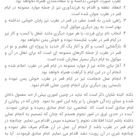
عقرب صورت خوشی نداشته و با سعادتمندی همراه نخواهد بود.
انعقاد نطفه و اقدام به فرزندآوری نیز از جمله موارد ممنوعه در ایام
قمر در عقرب عنوان شده است.
راهی شدن به قصد سفر، در قمر در عقرب نیز پایان خوشی نداشته و
بهتر است به روز دیگری موکول گردد.
انخاب نام برای فرزند، یا هر مورد دیگری مانند شغل یا کسب و کار نیز
در ایام قمر در عقرب شایسته نبوده و خوش یمن نخواهد بود.
بازگشایی کسب و کار و آغاز یک کار جدید یا پروژه ای عظیم و نو در
قمر در عقرب از جمله کارهای ممنوعه ای است که برای تعلل در آن و
موکول به ایام دیگر بسیار سفارش شده است.
آغاز بنای خانه نیز از موارد ممنوعه در ایام قمر در عقرب اعلام شده و
انجام آن در این ایام با کراهت همراه خواهد بود.
انجام عمل حجامت نیز در ایام قمر در عقرب خوش یمن نبوده و
بایستی روز دیگری برای انجام چنین عملی اقدام نمود.
نکته: البته شایان ذکر است که نباید در چنین اموری بیش از حد معمول داخل
شده و مبنای زندگی خویش را بر پایه این امور بنا نمود. چنان که در روایتی از
امام صادق آمده است که: شخصی نزد امام صادق رسیده و عرض نمودند:
“بنده در حدی غرق در امور نجوم هستم که چنان که تصمیم به انجام عملی
داشته باشم ابتدا اطلاعات نجوم را سنجیده سپس اقدام می نمایم. چنانچه در
ایام قمر در عقرب باشد از انجام آن عمل در آن هنگام صرف نظر نموده و
چنانچه شری در آن رویت نشد اقدام می نمایم. امام صادق فرمودند: آیا به