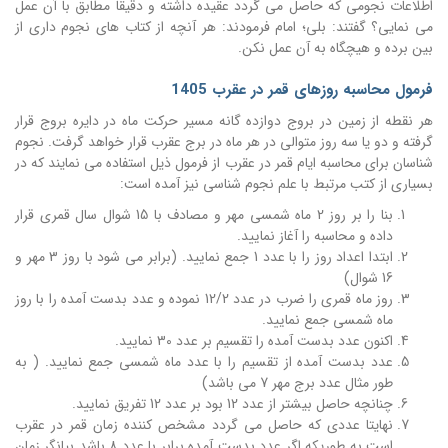
اطلاعات نجومی که حاصل می گردد عقیده داشته و دقیقا مطابق با آن عمل
می نمایی؟ گفتند: بلی؛ امام فرمودند: هر آنچه از کتاب های نجوم داری از
بین برده و هیچگاه به آن عمل نکن.
فرمول محاسبه روزهای قمر در عقرب 1405
هر نقطه از زمین در بروج دوازده گانه مسیر حرکت ماه در دایره بروج قرار
گرفته و دو یا سه روز متوالی در هر ماه در برج عقرب قرار خواهد گرفت. نجوم
شناسان برای محاسبه ایام قمر در عقرب از فرمول ذیل استفاده می نمایند که در
بسیاری از کتب مرتبط با علم نجوم شناسی نیز آمده است:
بنا را بر روز 2 ماه شمسی مهر و مصادف با 15 شوال سال قمری قرار
داده و محاسبه را آغاز نمایید.
ابتدا اعداد روز را با عدد 1 جمع نمایید. (برابر می شود با روز 3 مهر و
16 شوال)
روز ماه قمری را ضرب در عدد 12/2 نموده و عدد بدست آمده را با روز
ماه شمسی جمع نمایید.
اکنون عدد بدست آمده را تقسیم بر عدد 30 نمایید.
عدد بدست آمده از تقسیم را با عدد ماه شمسی جمع نمایید. ( به
طور مثال عدد برج مهر 7 می باشد)
چنانچه حاصل بیشتر از عدد 12 بود بر عدد 12 تفریق نمایید.
نهایتا عددی که حاصل می گردد مشخص کننده زمان قمر در عقرب
است به طوریکه اگر عدد بدست آمده برابر با عدد 8 باشد بیانگر زمان