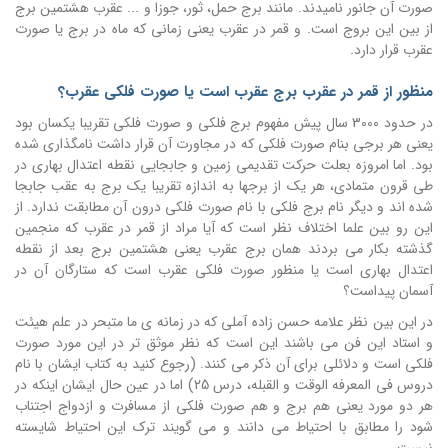
صورت آن جانور نامیدند. مانند برج حمل، ثور، جوزا و ... عقرب هشتمین برج
از بین این بروج است. و قمر در عقرب یعنی زمانی که ماه در برج یا صورت
عقرب قرار دارد.
منظور از قمر در عقرب برج عقرب است یا صورت فلکی عقرب؟
در حدود 3000 سال پیش مفهوم برج فلکی و صورت فلکی تقریبا یکسان بود
یعنی هر برجی بنام صورت فلکی که در مجاورت آن قرار داشت نامگذاری شده
بود. اما امروزه بعلت حرکت تقدیمی زمین و جابجایی نقطه اعتدال بهاری در
طی قرون متمادی، هر یک از برجها به اندازه تقریبا یک برج به عقب جابجا
شده اند و دیگر نام برج فلکی با نام صورت فلکی درون آن مطابقت ندارد. از
این رو بین علما اختلاف نظر است که آیا مراد از قمر در عقرب که منجمین
گذشته بکار می بردند همان برج عقرب یعنی هشتمین برج بعد از نقطه
اعتدال بهاری است یا منظور صورت فلکی عقرب است که ستارگان آن در
آسمان پیداست؟
در این بین نظر علامه حسن زاده آملی که در زمانه ی ما متبحر در علم هیئت
و استاد این فن می باشند این است که نظر موثق تر در این مورد صورت
فلکی است و دلائلی برای آن ذکر می کنند. (رجوع کنید به کتاب ایشان با نام
دروس فی المعرفه الوقت و القبله، درس 25) اما در عین حال ایشان اینکه در
هر دو مورد یعنی هم برج و هم صورت فلکی از مسافرت و ازدواج اجتناب
شود را مطابق با احتیاط می دانند و می گویند ترک این احتیاط شایسته