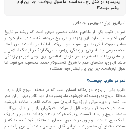
پدیده به دو شکل رخ داده است. اما سوال اینجاست: چرا این ایام
اینقدر مهمند؟!
آسیانیوز ایران؛ سرویس اجتماعی:
قمر در عقرب یکی از مفاهیم جذاب نجومی-شرعی است که ریشه در تاریخ
کهن اخترشناسی دارد. این پدیده زمانی رخ می‌دهد که ماه در مدار خود از
مقابل صورت فلکی یا برج عقرب عبور می‌کند. اما آیا می‌دانستید این اتفاق
ساده نجومی چه تأثیراتی بر زندگی روزمره ما می‌گذارد؟ در فرهنگ اسلامی و
بر اساس روایات، ایام قمر در عقرب زمان نامناسبی برای برخی امور مهم زندگی
مانند ازدواج، سفرهای مهم یا شروع کسب‌وکار جدید محسوب می‌شود. اما
سوال اینجاست: چرا این ایام اینقدر مهم هستند؟
قمر در عقرب چیست؟
عقرب یکی از بروج دوازدگانه آسمان است که بر منطقه البروج قرار دارد .
منطقة البروج نواریست که خورشید، ماه وسیارات از دید ناظر زمینی از آن عبور
می کنند. و دایره میانی آن (دایرة البروج) سیر حرکت ظاهری سالانه خورشید
است. در حدود قرن پنجم قبل از میلاد، اخترگویان بابلی و شاید یونانی،
منطقة البروج را به 12 قسمت برابر که هر کدام 30 درجه اند، تقسیم و هر یک
را یک برج نامیدند. و چون در هر برج عده‏ اى از ستارگان گرد آمده‏ اند که از
هیئت اجتماع آن ها صورت جانورانى قابل تصور می باشد، آن برج را به نام