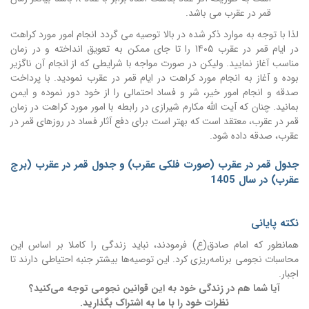
قمر در عقرب می باشد.
لذا با توجه به موارد ذکر شده در بالا توصیه می گردد انجام امور مورد کراهت
در ایام قمر در عقرب 1405 را تا جای ممکن به تعویق انداخته و در زمان
مناسب آغاز نمایید. ولیکن در صورت مواجه با شرایطی که از انجام آن ناگزیر
بوده و آغاز به انجام مورد کراهت در ایام قمر در عقرب نمودید. با پرداخت
صدقه و انجام امور خیر، شر و فساد احتمالی را از خود دور نموده و ایمن
بمانید. چنان که آیت الله مکارم شیرازی در رابطه با امور مورد کراهت در زمان
قمر در عقرب، معتقد است که بهتر است برای دفع آثار فساد در روزهای قمر در
عقرب، صدقه داده شود.
جدول قمر در عقرب (صورت فلکی عقرب) و جدول قمر در عقرب (برج
عقرب) در سال 1405
نکته پایانی
همانطور که امام صادق(ع) فرمودند، نباید زندگی را کاملا بر اساس این
محاسبات نجومی برنامه‌ریزی کرد. این توصیه‌ها بیشتر جنبه احتیاطی دارند تا
اجبار.
آیا شما هم در زندگی خود به این قوانین نجومی توجه می‌کنید؟
ن
ظرات خود را با ما به اشتراک بگذارید.