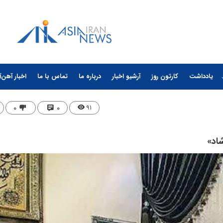
یادداشت
کارتون روز
آرشیو اخبار
درباره ما
تماس با ما
اخبار آهن‌آ
۰
۰
۹۱
اد»