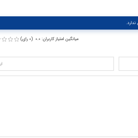
ندارد.
میانگین امتیاز کاربران: 0.0 (0 رای)
تعداد کاراکتر باقیمانده
:
00