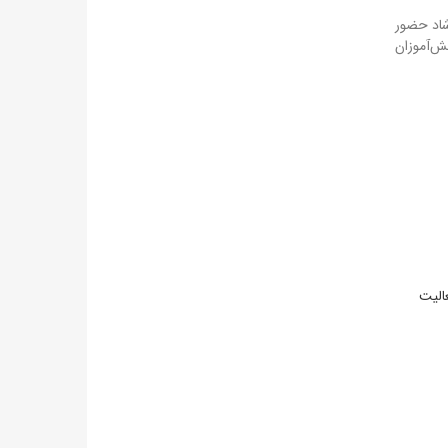
توسطه اول در شاد حضور
 از ساعت ۱۵ تا ۱۷ هر روز منحصرا دانش‌آموزان
الیت