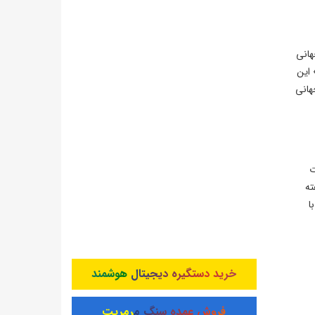
هانی
 این
هانی
ت
ته
ا
خرید دستگیره دیجیتال هوشمند
فروش عمده سنگ مرمریت