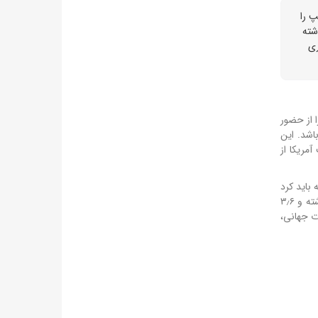
مپ را
اشته
ری
 را از حضور
این
آمریکا از
ه باید کرد
در مورد آمریکا، میزان بدهی حدود ۳٫۷ میلیون دلار مربوط به سال گذشته و ۳٫۶
ت جهانی،