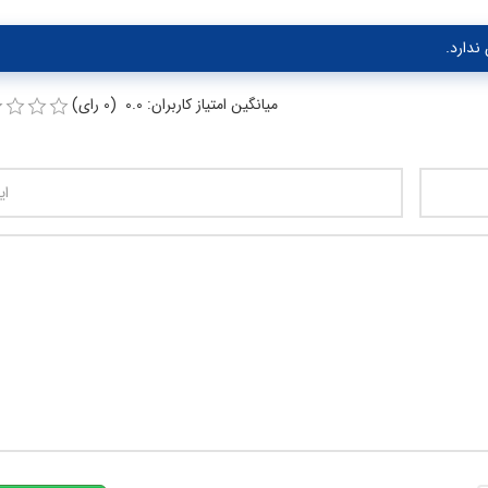
ندارد.
میانگین امتیاز کاربران: 0.0 (0 رای)
تعداد کاراکتر باقیمانده
:
00