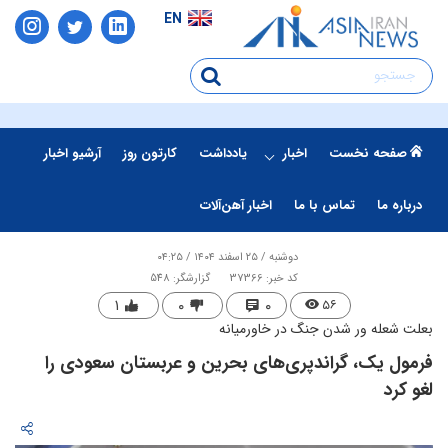
EN
صفحه نخست
اخبار
یادداشت
کارتون روز
آرشیو اخبار
درباره ما
تماس با ما
اخبار آهن‌آلات
دوشنبه / ۲۵ اسفند ۱۴۰۴ / ۰۴:۲۵
کد خبر: 37366
گزارشگر: 548
۱
۰
۰
۵۶
بعلت شعله ور شدن جنگ در خاورمیانه
​فرمول یک، گراندپری‌های بحرین و عربستان سعودی را
لغو کرد