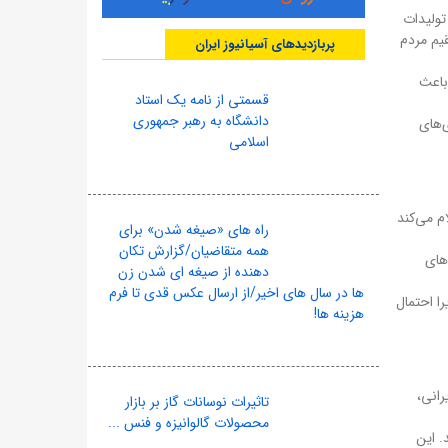
تولیدات
یم مردم
پربازدیدهای آسیانیوز ایران
باعث
قسمتی از نامه یک استاد
دانشگاه به رهبر جمهوری
‌های
اسلامی
م می‌کند
راه های «صیغه شدن» برای
همه متقاضیان/گزارش تکان
های
دهنده از صیغه ای شدن زن
ها در سال های اخیر/از ارسال عکس قدی تا فرم
ا احتمال
هزینه ها!
رانی،
تاثیرات نوسانات گاز بر بازار
محصولات گالوانیزه و فنس ...
. این