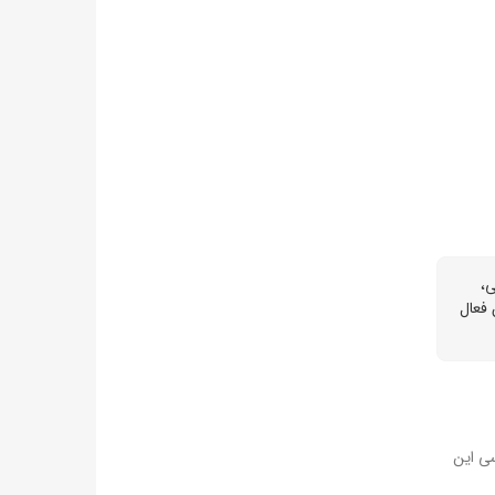
ی،
 فعال
سی این