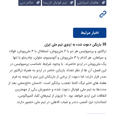
هافبک اسرائیلی
تیم فوتبال لاریسا
حاکم دبی
اخبار مرتبط
35 بازیکن دعوت شده به اردوی تیم ملی ایران
تراکتور و پرسپولیس هر دو با 6 ملی‌پوش، استقلال با ۴ ملی‌پوش، فولاد
و سپاهان، هر کدام با 3 ملی‌پوش و آلومینیوم، ملوان، چادرملو با تنها
یک ملی‌پوش در اردو حاضرند. با وجود شرایط نامناسب پرسپولیس در
این فصل، آن ها از نظر تعداد بازیکن حاضر در اردو به همراه تراکتور در
صدر قرار دارند؛ اما دعوت از برخی از بازیکنان این تیم با تپجه به فرم
هفته های اخیر لیگ کاملا تعجب برانگیز است. احسان‌ حاج‌صفی بعد از
مدت‌ها به تیم ملی فوتبال دعوت شده و حضورش یکی از مهمترین
اتفاقات این اردو خواهد بود. 10 لژیونر از تیم‌های کلبا، المپیاکوس،
استاندارد لیژ، النصر، دندر و شباب الاهلی در تیم ملی حضور دارند.