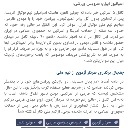
آسیانیوز ایران؛ سرویس ورزشی:
کانال ۵ اسرائیل خبر داده که جونی ناعور، هافبک اسرائیلی تیم فوتبال لاریسا،
پس از تساوی بدون گل برابر المپیاکوس، پیراهن خود را با مهدی طارمی،
مهاجم تیم ملی فوتبال ایران، عوض کرد. این اتفاق در حالی رقم خورد که
حدود سه هفته از حملات آمریکا و اسرائیل به جمهوری اسلامی در ایران
می‌گذرد.
این کانال در ادامه اظهار داشت: «ناعور ۹۰ دقیقه کامل در میدان
حضور داشت و نقش مهمی در تساوی بدون گل لاریسا برابر المپیاکوس ایفا
کرد. او در طول مسابقه مأمور مهار طارمی بود و به ویژه در ضربات کرنر او را
به صورت نفر به نفر پوشش می‌داد، موضوعی که باعث برخوردهای نزدیک
میان این دو بازیکن شد.»
جنجال برکناری سردار آزمون از تیم ملی
در ادامه آمده: «در پایان مسابقه، دو بازیکن پیراهن‌های خود را با یکدیگر
عوض کردند؛ اقدامی که در شرایط فعلی منطقه، توجه‌برانگیز بود. با این حال،
مشخص نیست که طارمی از اسرائیلی بودن ناعور اطلاع داشته است یا
نه.»
این اتفاق در حالی رقم خورده که سردار آزمون، زوج مهدی طارمی در تیم
ملی، به دلیل انتشار تصاویری از دیدارش با حاکم دبی، پس از حملات
جمهوری اسلامی به امارات متحده عربی، از تیم ملی کنار گذاشته شد!
سردار آزمون
تعویض پیراهن طارمی
جونی ناعور