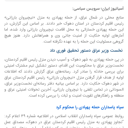
آسیانیوز ایران؛ سرویس سیاسی:
منابع محلی در شمال عراق، از حمله پهپادی به منزل «نیچیروان بارزانی»
رئیس اقلیم کردستان در استان دهوک خبر دادند. بر اساس این گزارش، در
این حمله پهپادی خساراتی به محل اقامت نیچیروان بارزانی وارد شده، اما
آمارهای اولیه حکایت از امنیت جانی وی و همراهانش دارد. هنوز هیچ
گروهی مسئولیت این حمله را به عهده نگرفته است.
نخست وزیر عراق دستور تحقیق فوری داد
در پی حمله پهپادی به شهر دهوک و آسیب دیدن منزل رئیس اقلیم کردستان،
نخست‌وزیر عراق با محکومیت این اقدام، دستور تشکیل تیم مشترک امنیتی
برای بررسی حادثه را صادر کرد. رسانه‌های عراق گزارش دادند که اطلاعات
اولیه از هدف قرار گرفتن منزل «نیچروان بارزانی» رئیس اقلیم کردستان عراق
در شهر دهوک حکایت دارد. بر اساس بیانیه دفتر رسانه‌ای نخست‌وزیر عراق،
السودانی در تماس تلفنی با نیچروان بارزانی، آخرین تحولات امنیتی عراق و
منطقه و راهکارهای تقویت امنیت و ثبات را بررسی کرده است.
سپاه پاسداران حمله پهپادی را محکوم کرد
روابط عمومی سپاه پاسداران انقلاب اسلامی در اطلاعیه شماره ۴۹ اعلام کرد:
"
تجاوز پهپادی به منزل رئیس اقلیم کردستان عراق در دهوک، مصداق عمل
تروریستی از سوی دشمنان متجاوز است که سابقه آن را در روزهای اخیر در