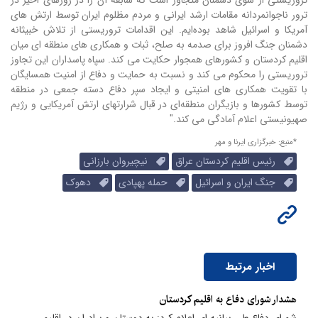
ترور ناجوانمردانه مقامات ارشد ایرانی و مردم مظلوم ایران توسط ارتش های
آمریکا و اسرائیل شاهد بوده‌ایم.
این اقدامات تروریستی از تلاش خبیثانه
دشمنان جنگ افروز برای صدمه به صلح، ثبات و همکاری های منطقه ای میان
اقلیم کردستان و کشورهای همجوار حکایت می کند.
سپاه پاسداران این تجاوز
تروریستی را محکوم می کند و نسبت به حمایت و دفاع از امنیت همسایگان
با تقویت همکاری های امنیتی و ایجاد سپر دفاع دسته جمعی در منطقه
توسط کشورها و بازیگران منطقه‌ای در قبال شرارتهای ارتش‌ آمریکایی و رژیم
صهیونیستی اعلام آمادگی می کند."
*منبع: خبرگزاری ایرنا و مهر
رئیس اقلیم کردستان عراق
نیچیروان بارزانی
جنگ ایران و اسرائیل
حمله پهپادی
دهوک
اخبار مرتبط
​هشدار شورای دفاع به اقلیم کردستان
شورای دفاع طی بیانیه ای اعلام کرد: به دوستان و برادران در اقلیم