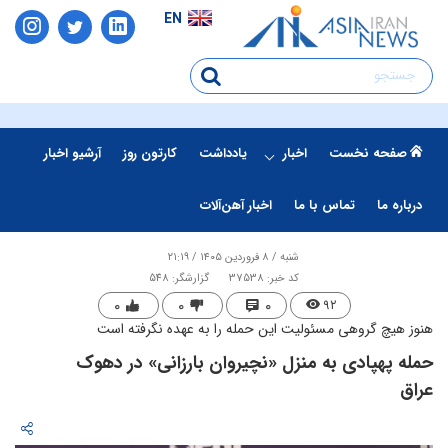
EN
صفحه نخست
اخبار
یادداشت
کارتون روز
آرشیو اخبار
درباره ما
تماس با ما
اخبار آهن‌آلات
شنبه / ۸ فروردین ۱۴۰۵ / ۲۱:۱۹
کد خبر: 37538
گزارشگر: 548
۰
۰
۰
۹۲
هنوز هیچ گروهی مسئولیت این حمله را به عهده نگرفته است
حمله پهپادی به منزل «نچیروان بارزانی» در دهوک
عراق