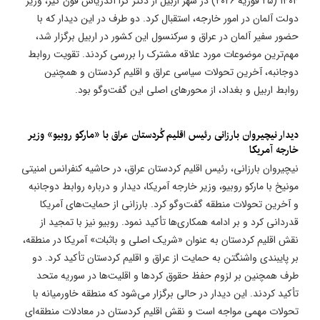
۱۴۰۴ (۲۵ فوریه ۲۰۲۶) در شهر اربیل از دکتر گزا آندریاس فون گیر، وزیر
دولت آلمان در امور خارجه، استقبال کرد. دو طرف در این دیدار که با
حضور سفیر آلمان در عراق و سرکنسول این کشور در اربیل برگزار شد،
مهم‌ترین موضوعات مورد علاقه مشترک را بررسی کردند. تقویت روابط
دوجانبه، آخرین تحولات سیاسی عراق و اقلیم کردستان و همچنین
روابط اربیل و بغداد، از محورهای اصلی این گفت‌وگو بود.
دیدار نیچیروان بارزانی رئیس اقلیم کُردستان عراق با «مارکو روبیو» وزیر
خارجه آمریکا
نیچیروان بارزانی، رئیس اقلیم کردستان عراق، در حاشیه کنفرانس امنیتی
مونیخ با مارکو روبیو، وزیر خارجه آمریکا، دیدار و درباره روابط دوجانبه
و آخرین تحولات منطقه گفت‌وگو کرد. بارزانی از حمایت‌های آمریکا
قدردانی کرد و بر ادامه همکاری‌ها تأکید نمود. روبیو نیز با تمجید از
نقش اقلیم کردستان به عنوان «شریک اصلی و باثبات» آمریکا در منطقه،
بر پایبندی واشنگتن به حمایت از عراق و اقلیم کردستان تأکید کرد. دو
طرف همچنین بر لزوم حفظ حقوق کردها و اقلیت‌ها در سوریه متحد
تأکید کردند. این دیدار در حالی برگزار می‌شود که منطقه خاورمیانه با
تحولات مهمی مواجه است و نقش اقلیم کردستان در معادلات منطقه‌ای