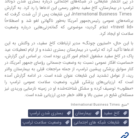
در پی انتشار شایعاتی در شبکه‌های اجتماعی درباره بستری شدن دونالد
ترامپ در بیمارستان، کاخ سفید به‌طور رسمی این ادعاها را رد کرد.
به گزارش
International Business Times، این شایعات پس از آن شدت گرفت که
برنامه‌های عمومی رئیس‌جمهور آمریکا به‌طور ناگهانی لغو شد و اصطلاحاً
«travel lid» اعلام گردید؛ موضوعی که گمانه‌زنی‌هایی درباره وضعیت
سلامت او ایجاد کرد.
با این حال، «استیون چونگ» مدیر ارتباطات کاخ سفید، در واکنش به این
ادعاها تأکید کرد که ترامپ در بیمارستان بستری نشده و از ایام تعطیلات عید
پاک در کاخ سفید مشغول انجام امور کاری بوده است. بر اساس این گزارش،
حساسیت افکار عمومی نسبت به وضعیت جسمانی رؤسای جمهور آمریکا، در
کنار سوابق پزشکی پیشین ترامپ، از جمله مراجعات قبلی به بیمارستان والتر
رید، از عوامل تشدید این شایعات عنوان شده است. در ادامه گزارش آمده
است که ارزیابی‌های پزشکی قبلی، وضعیت سلامت عمومی ترامپ را
«مطلوب» توصیف کرده و مشکل شناخته‌شده او در زمینه نارسایی وریدی نیز
مسئله‌ای شایع در سنین بالا و فاقد خطر جدی ارزیابی شده است.
*منبع: International Business Times
کاخ سفید
بیمارستان
بستری شدن ترامپ
شایعات شبکه های اجتماعی
وضعیت سلامت ترامپ