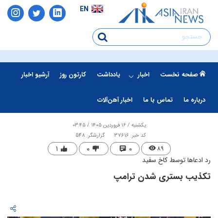
EN
صفحه نخست
اخبار
یادداشت
کارتون روز
آرشیو اخبار
درباره ما
تماس با ما
اخبار آهن‌آلات
یکشنبه / ۱۶ فروردین ۱۴۰۵ / ۰۳:۴۵
کد خبر: 37616
گزارشگر: 548
۱
۰
۰
۸۹
رد ادعاها توسط کاخ سفید
​تکذیب بستری شدن ترامپ