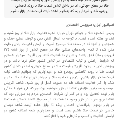
طلا در سطح جهانی، اما در داخل کشور قیمت طلا با روند کاهشی
رو‌به‌رو شد و امیداواریم که بتوانیم شاهد ثبات قیمت‌ها در بازار باشیم.
آسیانیوز ایران؛ سرویس اقتصادی:
رئیس اتحادیه طلا و جواهر تهران درباره نحوه فعالیت بازار طلا از روز شنبه و
ابتدای هفته آینده گفت: با توجه به اعمال آتش بس و توقف فعلی جنگ و
همچنين از آنجا که در صنف طلا موضوع امنیت و ایمنی اهیمت بالایی دارد،
مقرر شده تا تمام واحد‌های صنفی طلا در سطح کشور از روز شنبه (۲۲
فروردین ماه) فعال باشند و شروع به فعالیت کنند.
وی افزود: امیدوار هستیم
که شرایط آرامش و ثبات اقتصادی در کشور کشور حکم فرما باشد و در
روز‌های اخیر با وجود افزایش قیمت طلا در سطح جهانی، اما در داخل کشور
قیمت طلا با روند کاهشی رو‌به‌رو شد و امیداواریم که بتوانیم شاهد ثبات
قیمت‌ها در بازار باشیم.
رئیس اتحادیه طلا و جواهر تهران ادامه داد: بدون
شک با آغاز فعالیت اصناف طلا به صورت کامل از روز شنبه، شاهد افزایش
عرضه و همچنین افزایش تقاضا در بازار خواهیم بود؛ چراکه طی شرایط جنگی
بازار نیمه تعطیل بود و در کنار آن شرایط اقتصادی مردم به صورتی بود که
تقاضا برای خرید در بازار وجود نداشت که در مجموع شاهد کاهش قیمت‌ها
در بازار بودیم.
بذرافشان: احتمال اینکه تا اوایل هفته آینده شاهد نوسان
خاصی در قیمت طلا باشیم بعید است و امیدواریم همه اصناف کشور در
آرامش فعالیت و کسب و کار‌های خود را آغاز کنند.