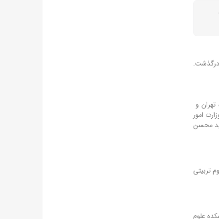
 درگذشت.
شگاه تهران و
ارت امور
۱۹۹۷ بوده است. خرازی برادر سید محسن
ان عربی (۱۳۴۷) و کارشناسی ارشد علوم تربیتی
و ریاست هیئت امنای پژوهشکده علوم