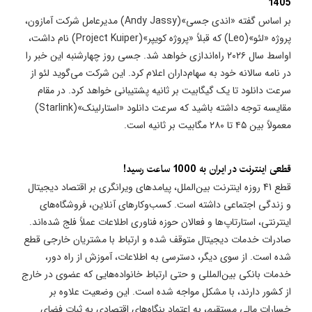
1405
بر اساس گفته «اندی جسی»(Andy Jassy) مدیرعامل شرکت آمازون،
پروژه «لئو»(Leo) که قبلاً «پروژه کویپر»(Project Kuiper) نام داشت،
اواسط سال ۲۰۲۶ راه‌اندازی خواهد شد. جسی روز چهارشنبه این خبر را
در نامه سالانه خود به سهام‌داران اعلام کرد. این شرکت می‌گوید لئو از
سرعت دانلود تا یک گیگابیت بر ثانیه پشتیبانی خواهد کرد. در مقام
مقایسه توجه داشته باشید که سرعت دانلود «استارلینک»(Starlink)
معمولاً بین ۴۵ تا ۲۸۰ مگابیت بر ثانیه است.
قطعی اینترنت در ایران به 1000 ساعت رسید!
قطع 41 روزه اینترنت بین‌الملل، پیامدهای ویرانگری بر اقتصاد دیجیتال
و زندگی اجتماعی داشته است. کسب‌وکارهای آنلاین، فروشگاه‌های
اینترنتی، استارتاپ‌ها و فعالان حوزه فناوری اطلاعات عملاً فلج شده‌اند.
صادرات خدمات دیجیتال متوقف شده و ارتباط با مشتریان خارجی قطع
شده است. از سوی دیگر، دسترسی به اطلاعات، آموزش از راه دور،
خدمات بانکی بین‌المللی و حتی ارتباط خانواده‌هایی که عضوی در خارج
از کشور دارند، با مشکل مواجه شده است. این وضعیت علاوه بر
خسارات مالی مستقیم، به اعتماد بنگاه‌های اقتصادی به ثبات فضای