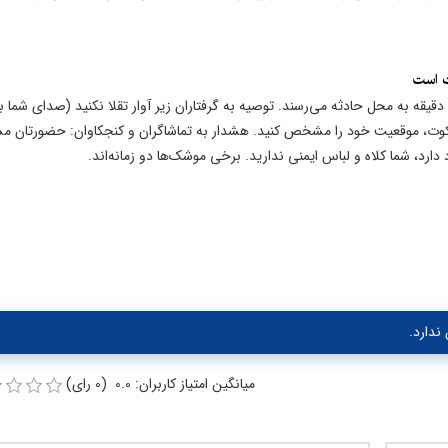
ت است
خالدی، سخنگوی هلال احمر اعلام کرد تیم‌های ما در کمتر از ۴ دقیقه به محل حادثه می‌رسند. توصیه به گرفتاران زیر آوار تقلا نکنید (صدای شما
 سکوت، موقعیت خود را مشخص کنید. هشدار به تماشاگران و کنجکاوان: حضورتان مس
 دارد، شما کلاه و لباس ایمنی ندارید. برخی موشک‌ها دو زمانه‌اند.
ندارد.
میانگین امتیاز کاربران: 0.0 (0 رای)