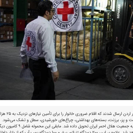
در مجموع، 14 کامیون از انبار کمیته بین‌المللی صلیب سرخ در اردن ارس
پخت و پز، برزنت، بسته‌های بهداشتی، چراغ‌های خورشیدی، سطل و تشک می‌شود.
نخستین محموله این کمک‌ها شامل پنج کامیون برای توزیع به جمعیت هلال احمر ایران تحویل داده شد. مابقی ای
پایان این هفته به جمعیت هلال احمر ایران تحویل داده خواهد شد. علاوه بر این، 200 دستگاه ژنراتور برق و 100 دستگاه پمپ آب که از بازا