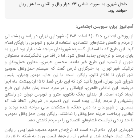
داخل شهری به صورت شتابی ۷۳ هزار ریال و نقدی ۱۰۰ هزار ریال
خواهد بود.
آسیانیوز ایران؛ سرویس اجتماعی:
از روزهای ابتدایی جنگ (۹ اسفند ۱۴۰۴)، شهرداری تهران در راستای پشتیبانی
از مردم و کاهش فشارهای اقتصادی، استفاده از مترو و اتوبوس را رایگان اعلام
کرد. این طرح که با استقبال گسترده شهروندان مواجه شد، قرار بود امروز به
پایان برسد و نرخ‌های جدید اعمال شود. اما در اقدامی غافلگیرکننده، مسئولان
شهری از تمدید این طرح خبر دادند. محسن هرمزی، معاون حمل‌ونقل و
ترافیک شهر تهران، به خبرگزاری فارس گفت که سیستم حمل‌ونقل عمومی
شهر تهران تا اطلاع ثانوی رایگان است. با این حال، مهدی چمران، رئیس
شورای شهر تهران، امروز تأکید کرد که این طرح فقط تا ۱۵ اردیبهشت ماه اجرا
می‌شود. این تناقض ظاهری، ابهاماتی را در مورد مدت زمان دقیق این طرح
ایجاد کرده است. از ابتدای جنگ تاکنون، مترو و اتوبوس تهران در راستای
پشتیبانی از مردم رایگان بوده است. این تصمیم در شرایطی اتخاذ شد که
بسیاری از شهروندان به دلیل جنگ، با مشکلات مالی مواجه شده بودند و
توانایی پرداخت هزینه حمل‌ونقل را نداشتند. رایگان بودن حمل‌ونقل عمومی،
تا حد زیادی توانست فشارهای اقتصادی را بر مردم کاهش دهد.
شهرداری تهران اعلام کرده است که نرخ‌های جدید مصوب شورا پس از پایان
جنگ اعمال خواهد شد. بر اساس این نرخ‌ها، قیمت ورود به شبکه ۵۱۶۰ ریال