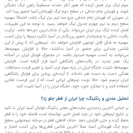
سوم لیگ برتر فصل آینده که هنوز آغاز نشده، مستقیماً راهی لیگ نخبگان
شوند و قهرمان جام حذفی در سطح دوم لیگ قهرمانان آسیا حضور پیدا کند.
در صورتی که قهرمان جام حذفی جزو سه تیم برتر لیگ باشد، احتمالاً سهمیه
سطح دوم به تیم چهارم جدول لیگ خواهد رسید. با توجه به این تغییرات،
فصل آینده لیگ برتر ایران می‌تواند یکی از جذاب‌ترین دوره‌ها باشد. ترکیب
رقابت داخلی با چشم‌انداز حضور پررنگ‌تر در آسیا، انگیزه تیم‌ها را برای کسب
سهمیه به شکل قابل توجهی افزایش خواهد داد. تیم‌هایی که تا پیش از این
شانس چندانی برای حضور در آسیا نداشتند، حالا با افزایش سهمیه‌ها،
می‌توانند به کسب سهمیه امیدوار باشند. در مجموع، فوتبال ایران در آستانه
یک عصر جدید در رقابت‌های باشگاهی آسیا قرار گرفته است. افزایش
سهمیه‌ها، تثبیت جایگاه ایران در رتبه سوم غرب آسیا، و تغییر فرمت مسابقات،
همگی دست به دست هم داده‌اند تا آینده‌ای روشن برای فوتبال باشگاهی
ایران ترسیم شود. حالا نوبت تیم‌های ایرانی است که از این فرصت طلایی
استفاده کنند و با عملکرد خوب خود، جایگاه ایران را در آسیا تثبیت کنند.
تحلیل عددی و رنکینگ؛ چرا ایران از قطر جلو زد؟
بر اساس آخرین رده‌بندی سایت‌های معتبر رنکینگ فوتبال آسیا، ایران با تکیه
بر نتایج تیم‌های خود در چند فصل اخیر، توانسته است فاصله خود را با قطر
حفظ کرده و حتی افزایش دهد. حذف الاهلی قطر در مرحله نیمه‌نهایی سطح
دوم لیگ قهرمانان آسیا، عملاً آخرین شانس قطری‌ها برای کسب امتیاز و
جبران فاصله را از بین برد. ایران با ۷۱.۴۴۹ امتیاز در رتبه سوم غرب آسیا قرار