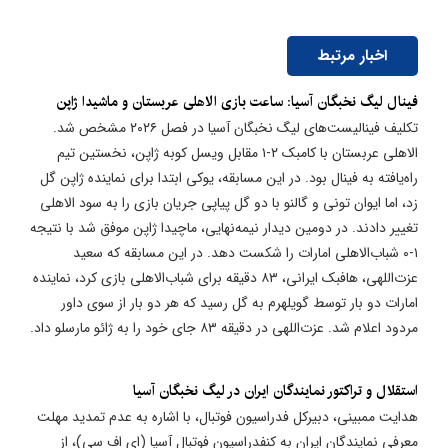
اخبار مرتبط
فینال لیگ نخبگان آسیا: ساعت بازی الاهلی عربستان و ماشیدا ژاپن
تکلیف فینالیست‌های لیگ نخبگان آسیا در فصل ۲۰۲۶ مشخص شد.
الاهلی عربستان با کامبک ۲-۱ مقابل ویسل کوبه ژاپن، نخستین تیم
راه‌یافته به فینال بود. در این مسابقه، یوکی ابتدا برای نماینده ژاپن گل
زد، اما ایوان تونی و گالنو با دو گل پیاپی جریان بازی را به سود الاهلی
تغییر دادند. در دومین دیدار نیمه‌نهایی، ماچیدا ژاپن موفق شد با نتیجه
۱-۰ شباب‌الاهلی امارات را شکست دهد. در این مسابقه که سعید
عزت‌اللهی، هافبک ایرانی، ۸۳ دقیقه برای شباب‌الاهلی بازی کرد، نماینده
امارات دو بار توسط گویلهرم به گل رسید که هر دو بار از سوی داور
مردود اعلام شد. عزت‌اللهی در دقیقه ۸۳ جای خود را به ژائو مارسلو داد.
استقلال و تراکتور نمایندگان ایران در لیگ نخبگان آسیا
هدایت ممبینی، دبیرکل فدراسیون فوتبال، با اشاره به عدم تمدید مهلت
معرفی نمایندگان ایران به کنفدراسیون فوتبال آسیا (ای اف سی)، از