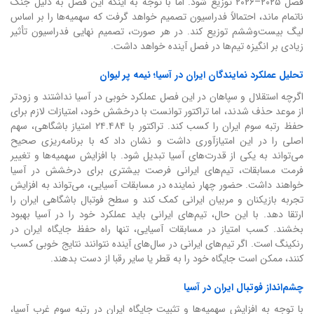
فصل ۲۰۲۵–۲۰۲۶ توزیع شود. اما با توجه به اینکه این فصل به دلیل جنگ
ناتمام ماند، احتمالاً فدراسیون تصمیم خواهد گرفت که سهمیه‌ها را بر اساس
لیگ بیست‌وششم توزیع کند. در هر صورت، تصمیم نهایی فدراسیون تأثیر
زیادی بر انگیزه تیم‌ها در فصل آینده خواهد داشت.
تحلیل عملکرد نمایندگان ایران در آسیا؛ نیمه پر لیوان
اگرچه استقلال و سپاهان در این فصل عملکرد خوبی در آسیا نداشتند و زودتر
از موعد حذف شدند، اما تراکتور توانست با درخشش خود، امتیازات لازم برای
حفظ رتبه سوم ایران را کسب کند. تراکتور با ۲۴.۴۸۴ امتیاز باشگاهی، سهم
اصلی را در این امتیازآوری داشت و نشان داد که با برنامه‌ریزی صحیح
می‌تواند به یکی از قدرت‌های آسیا تبدیل شود. با افزایش سهمیه‌ها و تغییر
فرمت مسابقات، تیم‌های ایرانی فرصت بیشتری برای درخشش در آسیا
خواهند داشت. حضور چهار نماینده در مسابقات آسیایی، می‌تواند به افزایش
تجربه بازیکنان و مربیان ایرانی کمک کند و سطح فوتبال باشگاهی ایران را
ارتقا دهد. با این حال، تیم‌های ایرانی باید عملکرد خود را در آسیا بهبود
بخشند. کسب امتیاز در مسابقات آسیایی، تنها راه حفظ جایگاه ایران در
رنکینگ است. اگر تیم‌های ایرانی در سال‌های آینده نتوانند نتایج خوبی کسب
کنند، ممکن است جایگاه خود را به قطر یا سایر رقبا از دست بدهند.
چشم‌انداز فوتبال ایران در آسیا
با توجه به افزایش سهمیه‌ها و تثبیت جایگاه ایران در رتبه سوم غرب آسیا،