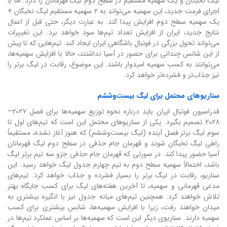
لیگ نخبگان و یک سهمیه مستقیم در سطح دوم لیگ قهرمانان را دارد. اما با
اجرای فرمت جدید، این سهمیه می‌تواند به ۲ سهمیه مستقیم لیگ نخبگان +
یک سهمیه سطح دوم افزایش پیدا کند. به عبارت دیگر، حتی قبل از اعمال
نتایج جدید، ایران از افزایش تعداد تیم‌ها سود خواهد برد. این تغییرات
می‌تواند تحول بزرگی در فوتبال باشگاهی ایران ایجاد کند. تیم‌هایی که تا پیش
از این شانس چندانی برای حضور در آسیا نداشتند، حالا با افزایش سهمیه‌ها،
می‌توانند به کسب سهمیه امیدوار باشند. این موضوع، رقابت در لیگ برتر را
نیز جذاب‌تر و فشرده‌تر خواهد کرد.
سناریوهای محتمل برای لیگ بیست‌وششم
فدراسیون فوتبال ایران باید درباره نحوه توزیع سهمیه‌ها برای فصل ۲۰۲۷–
۲۰۲۸ تصمیم بگیرد. یکی از سناریوهای محتمل این است که تیم‌های اول تا
سوم لیگ برتر فصل آینده (لیگ بیست‌وششم) که هنوز آغاز نشده، مستقیماً
راهی لیگ نخبگان شوند و قهرمان جام حذفی در سطح دوم لیگ قهرمانان
آسیا حضور پیدا کند. در صورتی که قهرمان جام حذفی جزو سه تیم برتر لیگ
باشد، احتمالاً سهمیه سطح دوم به تیم چهارم جدول لیگ خواهد رسید. این
سناریو، رقابت در لیگ برتر را بسیار فشرده و جذاب خواهد کرد. تیم‌های
مدعی قهرمانی و سهمیه، تا آخرین هفته‌های لیگ برای کسب جایگاه بهتر
تلاش خواهند کرد. همچنین تیم‌های میانه جدول نیز با انگیزه بیشتری به
میدان خواهند رفت، زیرا با افزایش سهمیه‌ها، شانس بیشتری برای کسب
سهمیه دارند. سناریوی دیگر این است که سهمیه‌ها بر اساس عملکرد تیم‌ها در