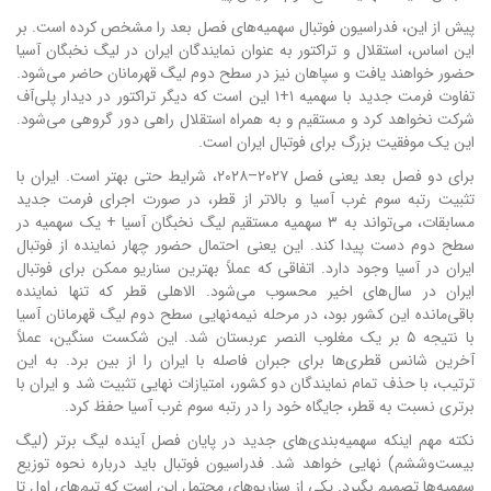
پیش از این، فدراسیون فوتبال سهمیه‌های فصل بعد را مشخص کرده است. بر
این اساس، استقلال و تراکتور به عنوان نمایندگان ایران در لیگ نخبگان آسیا
حضور خواهند یافت و سپاهان نیز در سطح دوم لیگ قهرمانان حاضر می‌شود.
تفاوت فرمت جدید با سهمیه ۱+۱ این است که دیگر تراکتور در دیدار پلی‌آف
شرکت نخواهد کرد و مستقیم و به همراه استقلال راهی دور گروهی می‌شود.
این یک موفقیت بزرگ برای فوتبال ایران است.
برای دو فصل بعد یعنی فصل ۲۰۲۷–۲۰۲۸، شرایط حتی بهتر است. ایران با
تثبیت رتبه سوم غرب آسیا و بالاتر از قطر، در صورت اجرای فرمت جدید
مسابقات، می‌تواند به ۳ سهمیه مستقیم لیگ نخبگان آسیا + یک سهمیه در
سطح دوم دست پیدا کند. این یعنی احتمال حضور چهار نماینده از فوتبال
ایران در آسیا وجود دارد. اتفاقی که عملاً بهترین سناریو ممکن برای فوتبال
ایران در سال‌های اخیر محسوب می‌شود. الاهلی قطر که تنها نماینده
باقی‌مانده این کشور بود، در مرحله نیمه‌نهایی سطح دوم لیگ قهرمانان آسیا
با نتیجه ۵ بر یک مغلوب النصر عربستان شد. این شکست سنگین، عملاً
آخرین شانس قطری‌ها برای جبران فاصله با ایران را از بین برد. به این
ترتیب، با حذف تمام نمایندگان دو کشور، امتیازات نهایی تثبیت شد و ایران با
برتری نسبت به قطر، جایگاه خود را در رتبه سوم غرب آسیا حفظ کرد.
نکته مهم اینکه سهمیه‌بندی‌های جدید در پایان فصل آینده لیگ برتر (لیگ
بیست‌وششم) نهایی خواهد شد. فدراسیون فوتبال باید درباره نحوه توزیع
سهمیه‌ها تصمیم بگیرد. یکی از سناریوهای محتمل این است که تیم‌های اول تا