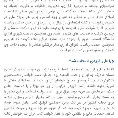
به طوری تجربه زیادی در مدیریت بانکی و حکمرانی مالی و پیگیری
سیاستهای توسعه و سرمایه گذاری، مدیریت خطرات و تقویت اعتماد به
بخش بانکی داشته است. به گفته منابع عراقی، الزیدی فهم عمیقی از اهمیت
اصلاح نظام مالی و بانکی به عنوان پایه اساسی برای هر پروژه ملی در
خصوص توسعه و ثبات اقتصادی در عراق دارد. الزیدی در حال حاضر، ریاست
شورای اداره شرکت ملی القابضه را برعهده دارد که این شرکت متشکل از
چندین شرکت با فعالیت های متعدد است. وی همچنین ریاست شورای اداری
دانشگاه الشعب عراق را برعهده دارد. منابع عراقی اعلام کردند که الزیدی
همچنین منصب ریاست شورای اداری مرکز پزشکی عشتار را برعهده دارد. وی
همچنین عضو کانون وکلای عراق است.
چرا علی الزیدی انتخاب شد؟
انتخاب علی الزیدی نتیجه یک «معامله پیچیده» بین جریان صدر، گروه‌های
مسلح نزدیک به ایران و حزب الدعوه بود. جریان صدر خواستار نخست‌وزیر
«تکنوکرات» بود. گروه‌های مسلح خواهان فردی بودند که به توافق امنیتی با
آمریکا تعهد داشته باشد. الزیدی ترکیبی از این دو ویژگی را داراست. عامل
دیگر، «فرسایش سیاسی» بود. عراق برای ۱۱ ماه دولت نداشت و این کشور را
به سمت بحران اقتصادی و امنیتی سوق می‌داد. رهبران سیاسی مجبور شدند
برای نجات کشور، بر سر یک نامزد حداقلی توافق کنند. عامل سوم، فشار
خارجی. آمریکا تهدید کرده بود که اگر عراق هر چه سریع‌تر دولت تشکیل
ندهد، حمایت مالی و نظامی خود را قطع خواهد کرد. ایران نیز خواستار ثبات