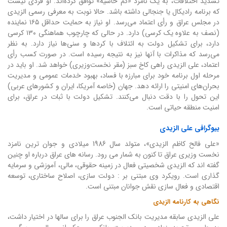
تشدید اختلافات، به یک نامزد «کم حاشیه» توافق کرده‌اند. او فردی نیست
که برنامه رادیکال یا جنجالی داشته باشد. حالا نوبت به معرفی رسمی الزیدی
در مجلس عراق و رأی اعتماد می‌رسد. او نیاز به حمایت حداقل ۱۶۵ نماینده
(نصف به علاوه یک کرسی) دارد. در حالی که چارچوب هماهنگی ۱۳۰ کرسی
دارد، برای تشکیل دولت به ائتلاف با کردها و سنی‌ها نیاز دارد. به نظر
می‌رسد که مذاکرات با آنها نیز به نتیجه رسیده است. در صورت کسب رأی
اعتماد، علی الزیدی راهی کاخ سبز (مقر نخست‌وزیری) خواهد شد. او باید در
مرحله اول برنامه خود برای مبارزه با فساد، بهبود خدمات عمومی و مدیریت
بحران‌های امنیتی را ارائه دهد. جهان (خاصه آمریکا، ایران و کشورهای عربی)
این تحول را با دقت دنبال می‌کنند. تشکیل دولت با ثبات در عراق، برای
امنیت منطقه حیاتی است.
بیوگرافی علی الزیدی
«علی فالح کاظم الزیدی»، متولد سال 1986 میلادی و جوان ترین نامزد
نخست وزیری عراق تا کنون به شمار می رود. رسانه های عراق درباره او چنین
گفته اند که الزیدی شخصیتی فعال در زمینه حقوقی، مالی، آموزشی و سرمایه
گذاری است. رویکرد وی مبتنی بر : دولت سازی، اصلاح ساختاری، توسعه
اقتصادی و فعال سازی نقش جوانان مبتنی است.
نگاهی به کارنامه الزیدی
علی الزیدی سابقه مدیریت بانک الجنوب عراق را برای سالها در اختیار داشت،