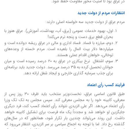
در عراق بود تا امنیت محور مقاومت حفظ شود.
انتظارات مردم از دولت جدید
مردم عراق از دولت جدید سه خواسته اصلی دارند:
اول، بهبود خدمات عمومی (برق، آب، بهداشت، آموزش). عراق هنوز با
بحران قطع برق دست و پنجه نرم می‌کند!
دوم، مبارزه با فساد. فساد اداری و مالی در عراق ریشه دوانده است و
میلیاردها دلار بیت المال را بلعیده است. مردم خسته از وعده‌های
توخالی، خواهان اقدام عملی هستند.
سوم، اشتغال. نرخ بیکاری در عراق به ۲۰ درصد رسیده است و میان
جوانان تحصیل کرده به ۳۵ درصد می‌رسد. دولت جدید باید برنامه‌ای
برای جذب سرمایه گذاری خارجی و ایجاد شغل ارائه دهد.
فرآیند کسب رأی اعتماد
طبق قانون اساسی عراق، نخست‌وزیر منتخب باید ظرف ۳۰ روز پس از
معرفی، کابینه خود را به مجلس معرفی کند. سپس مجلس به تک تک وزرا
رأی اعتماد می‌دهد. اگر علی الزیدی نتواند رأی اعتماد کسب کند، فرد دیگری
جایگزین او خواهد شد و مجدداً یک ماه فرصت برای تشکیل کابینه خواهد
داشت. این روند می‌تواند چندین بار تکرار شود، همانطور که در سال‌های
گذشته رخ داد. اما با توجه به اجماع سیاسی بر سر الزیدی، انتظار می‌رود که