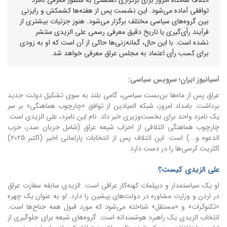
توافقی آماده می‌شود. این نشست پس از هفته‌ها کشمکش و رایزنی
بین گروه‌های سیاسی مختلف برگزار می‌شود. هنوز جزئیات بیشتری از
فرآیند رأی‌گیری یا تاریخ دقیق معرفی رسمی علی الزیدی منتشر
نشده است. با این حال، گمانه‌زنی‌ها حاکی از آن است که او به زودی
برای کسب رأی اعتماد به مجلس عراق معرفی خواهد شد.
آسیانیوز ایران؛ سرویس سیاسی:
عراق پس از ماه‌ها بن‌بست سیاسی، گامی بلند به سوی تشکیل دولت جدید
برداشت. بامداد امروز، شبکه المیادین از توافق «چارچوب هماهنگی» بر سر
یک نامزد واحد برای نخست‌وزیری خبر داد. نام این نامزد، علی الزیدی است.
چارچوب هماهنگی ائتلافی از احزاب شیعه عراق (شامل جریان صدر، حزب
الدعوه و...) است. این ائتلاف پس از انتخابات پارلمانی اخیر (اکتبر ۲۰۲۵)
اکثریت کرسی‌ها را در دست دارد.
علی الزیدی کیست؟
او یک سیاستمدار و دیپلمات کهنه‌کار عراقی است. الزیدی سابقه سفارت عراق
در اردن و وزارت مشاوره در دولت‌های پیشین را دارد. او به عنوان یک چهره
«تکنوکرات» و «مستقل» شناخته می‌شود که مورد قبول همه جناح‌ها است.
انتخاب الزیدی یک راهبرد هوشمندانه است. گروه‌های شیعه برای جلوگیری از