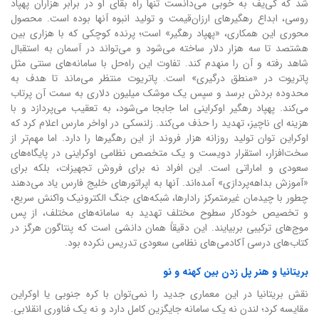
شد که کی‌یف به خوبی می‌دانست تنها راه بقای او در برابر هزاران پهپاد
روسی، ابداع رهگیرهای ارزان‌قیمت و تولید انبوه آنها بوده است. محصول
محوری این همکاری، «پهپاد رهگیر» است؛ پرنده کوچکی که با هزاری بین
هشتصد تا سه هزار دلار ساخته می‌شود و می‌تواند در آسمان به استقبال
شاهد رفته و آن را منهدم کند. تفاوت این راه‌حل با سامانه‌های سنتی مثل
پاتریوت در «منطق درگیری» است. پاتریوت منتظر می‌ماند تا هدف به
محدوده بردش برسد و سپس یک موشک میلیون دلاری به سمت آن پرتاب
می‌کند. پهپاد رهگیر اوکراینی اما جابجا می‌شود، به تعقیب می‌پردازد و با
هزینه ای ناچیز، تهدید را حذف می‌کند. زلنسکی در اواخر مارس اعلام کرد که
اوکراین توان تولید روزانه هزار فروند از این رهگیرها را دارد. اما مهم‌تر از
سخت‌افزار، استقرار دویست و یک متخصص نظامی اوکراینی در پایگاه‌های
سعودی و اماراتی است. این افراد نه برای فروش تجهیزات، بلکه برای
«آموزش بداهه‌پردازی» آمده‌اند. آنها به اپراتورهای خلیج فارس یاد می‌دهند
چطور با چیدمان غیرمتمرکز رادارها، شبکه‌های جنگ الکترونیک واکنش سریع،
و تخصیص خودکار سطوح مختلف تهدید به سامانه‌های مختلف، از پس
موج‌های ترکیبی بربیایند. این دقیقاً همان دانشی است که پنتاگون هرگز در
کتاب‌های درسی آکادمی‌های نظامی سعودی تدریس نکرده بود.
بریتانیا و هنر پل زدن بین کهنه و نو
نقش بریتانیا در این معماری جدید را نمی‌توان با کره جنوبی یا اوکراین
مقایسه کرد؛ لندن نه یک سامانه جایگزین کامل دارد و نه یک فناوری انقلابی.