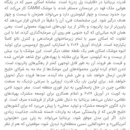
قدرت بریتانیا در «قابلیت پل زدن» است. سامانه اسکای سیبر که در پایگاه
هوایی ملک فهد در عربستان مستقر شده، با موشک CAMM کار می‌کند که
برد حدود بیست و چهار کیلومتری دارد و می‌تواند همزمان با بیست و چهار
هدف درگیر شود. این مشخصات فنی، آن را دقیقاً در لایه‌ای قرار می‌دهد که
پایین‌تر از برد پاتریوت و بالاتر از برد توپ‌های ضدپهپاد معمولی است. یعنی
همان لایه میانی‌ای که کره جنوبی هم روی آن سرمایه‌گذاری کرده، اما با این
تفاوت که اسکای سیبر با تمام زیرساختهای فرماندهی و کنترل ناتو کاملاً
یکپارچه است. قرارداد آوریل ۲۰۲۶ با استارتاپ کمبریج اروسپیس برای تولید
انبوه موشک اسکای همر یک نقطه عطف دیگر است. این موشک با برد بیش
از بیست و نه کیلومتر، صرفاً برای مقابله با پهپادهای نوع شاهد طراحی شده
و قیمت هر فروند آن به طور قابل توجهی کمتر از رهگیرهای پاتریوت است.
لندن اعلام کرده اولین محموله‌های این موشک‌ها از ماه مه به شرکای خلیج
فارس ارسال خواهد شد و طی شش ماه آینده، صدها فروند دیگر تحویل
خواهد شد. برای اولین بار، یک قدرت اروپایی با سرعتی نزدیک به صنعت
نظامی چین در حال پاسخگویی به نیاز فوری منطقه است. سفر دیوید لامی
به کویت در آوریل ۲۰۲۶ و اعلام همکاری برای توسعه مشترک پهپادهای
نظامی، نشان می‌دهد بریتانیا به دنبال نقش فراتر از فروشنده صرف است. او
دارد الگوی «توسعه مشترک و تولید محلی» را پیش می‌برد که برای کشورهای
خلیج فارس که از وابستگی صرف به واردات خسته شده‌اند، جذابیت زیادی
دارد. اگر این مدل موفق شود، بریتانیا می‌تواند به پلی بین «هژمونی
آمریکایی» و «خودکفایی نسبی منطقه‌ای» تبدیل شود؛ موقعیتی که هم از نظر
اقتصادی و هم از نظر سیاسی، هوشمندانه به نظر می‌رسد.