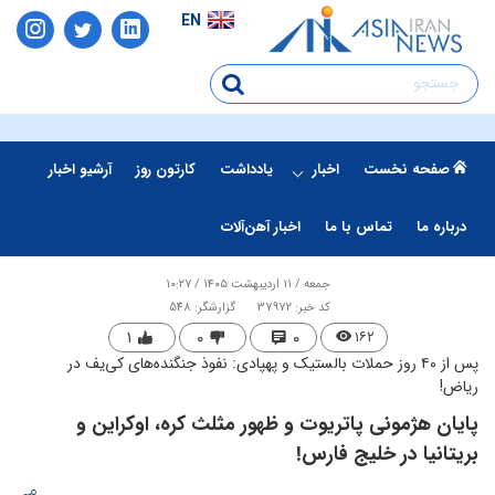
EN
صفحه نخست
اخبار
یادداشت
کارتون روز
آرشیو اخبار
درباره ما
تماس با ما
اخبار آهن‌آلات
جمعه / ۱۱ اردیبهشت ۱۴۰۵ / ۱۰:۲۷
کد خبر: 37972
گزارشگر: 548
۱
۰
۰
۱۶۲
پس از ۴۰ روز حملات بالستیک و پهپادی: نفوذ جنگنده‌های کی‌یف در
ریاض!
پایان هژمونی پاتریوت و ظهور مثلث کره، اوکراین و
بریتانیا در خلیج فارس!