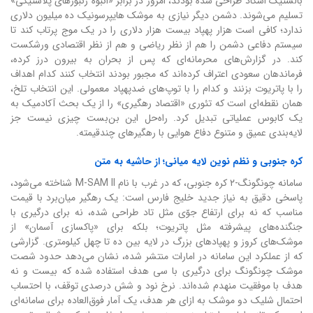
بالستیک اسکاد طراحی شده بودند، امروز در برابر «انبوه زنبورهای پلاستیکی»
تسلیم می‌شوند. دشمن دیگر نیازی به موشک هایپرسونیک ده میلیون دلاری
ندارد؛ کافی است هزار پهپاد بیست هزار دلاری را در یک موج پرتاب کند تا
سیستم دفاعی دشمن را هم از نظر ریاضی و هم از نظر اقتصادی ورشکست
کند. در گزارش‌های محرمانه‌ای که پس از بحران به بیرون درز کرده،
فرماندهان سعودی اعتراف کرده‌اند که مجبور بودند انتخاب کنند کدام اهداف
را با پاتریوت بزنند و کدام را با توپ‌های ضدپهپاد معمولی. این انتخاب تلخ،
همان نقطه‌ای است که تئوری «اقتصاد رهگیری» را از یک بحث آکادمیک به
یک کابوس عملیاتی تبدیل کرد. راه‌حل این بن‌بست چیزی نیست جز
لایه‌بندی عمیق و متنوع دفاع هوایی با رهگیرهای چندقیمته.
کره جنوبی و نظم نوین لایه میانی؛ از حاشیه به متن
سامانه چونگونگ-۲ کره جنوبی، که در غرب با نام M-SAM II شناخته می‌شود،
پاسخی دقیق به نیاز جدید خلیج فارس است: یک رهگیر میان‌برد با قیمت
مناسب که نه برای ارتفاع جوّی مثل تاد طراحی شده، نه برای درگیری با
جنگنده‌های پیشرفته مثل پاتریوت؛ بلکه برای «پاکسازی آسمان» از
موشک‌های کروز و پهپادهای بزرگ در لایه بین ده تا چهل کیلومتری. گزارشی
که از عملکرد این سامانه در امارات منتشر شده، نشان می‌دهد حدود شصت
موشک چونگونگ برای درگیری با سی هدف استفاده شده که بیست و نه
هدف با موفقیت منهدم شده‌اند. نرخ نود و شش درصدی توقف، با احتساب
احتمال شلیک دو موشک به ازای هر هدف، یک آمار فوق‌العاده برای سامانه‌ای