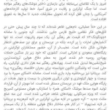
امروز با یک تقاضای بی‌سابقه برای بازسازی ذخایر موشک‌های رهگیر مواجه
است. اما جنگ اوکراین و رقابت در شرق آسیا، خط تولید کارخانه‌های
آمریکایی را چنان قفل کرده که تحویل سفارشات جدید تا سال‌ها به تعویق
افتاده است.
در این خلأ عملیاتی، نام‌هایی ظاهر شده‌اند که تا چند سال پیش حتی در
اتاق‌های فکر نظامی خلیج فارس جایی نداشتند. کره جنوبی با سامانه
«چونگونگ-۲» که قیمت هر رهگیر آن یک سوم پاتریوت است، نه تنها
آتشبارهای امارات را پر کرده، بلکه در عربستان و عراق نیز صف‌های انتظار
طولانی شکل داده است. عجیب‌تر از آن، حضور مستشاران اوکراینی در
پایگاه‌های سعودی و اماراتی است. کشوری که خود زیر بار سنگین حملات
پهپادی روسیه خم شده، امروز به معلم دفاع هوایی ثروتمندترین
شیخ‌نشین‌ها تبدیل شده است. پهپادهای رهگیر سه هزار دلاری اوکراین، راه
حلی است که واشنگتن تاکنون نتوانسته برای بحران «اقتصاد رهگیری» پیدا
کند. بریتانیا نیز بی‌حاشیه وارد بازی شده است. سامانه «اسکای سیبر» با برد
بیست و چهار کیلومتری و توان درگیری همزمان با بیست و چهار هدف، در
پایگاه هوایی ملک فهد در عربستان مستقر شده است. اما مهم‌تر از آن، قرارداد
تولید انبوه صدها موشک «اسکای همر» با استارتاپ هوش مصنوعی کمبریج
است که ویژه سرنگونی پهپادهای شاهد طراحی شده است. این سه ضلع
مثلث جدید – کره جنوبی در لایه میانی، اوکراین در لایه کم‌هزینه و بریتانیا
در لایه ضدپهپاد – در کنار هم، ساختار دفاع هوایی منطقه را از یک سیستم
آمریکایی-محور به یک معماری پیچیده و چندقطبی تبدیل کرده‌اند. تغییری