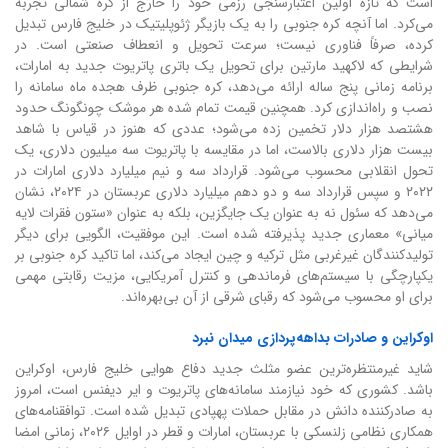
است که تازه اولین اعتبارسنجی رزمی خود را خارج از کره شمالی تجربه
می‌کرد. اما آنچه کره جنوبی را به یک بازیگر ژئوپلیتیک در خلیج فارس تبدیل
کرده، صرفاً فناوری نیست؛ سرعت تحویل و انعطاف صنعتی است. در
شرایطی که لاکهید مارتین برای تحویل یک باتری پاتریوت جدید به امارات،
برنامه زمانی پنج ساله ارائه می‌دهد، کره جنوبی ظرف هجده ماه سامانه را
نصب و راه‌اندازی کرد. همچنین قیمت تمام شده هر موشک چونگونگ حدود
هشتصد هزار دلار تخمین زده می‌شود؛ عددی که هنوز در قیاس با شاهد
بیست هزار دلاری بالاست، اما در مقایسه با پاتریوت سه میلیون دلاری، یک
تحول انقلابی محسوب می‌شود. قرارداد سه و نیم میلیارد دلاری امارات در
۲۰۲۲ و سپس قرارداد سه و دو دهم میلیارد دلاری عربستان در ۲۰۲۴، نشان
می‌دهد که سئول نه به عنوان یک جایگزین، بلکه به عنوان «ستون فقرات لایه
میانی» معماری جدید پذیرفته شده است. این موفقیت، الگویی برای دیگر
تولیدکنندگان غیرغربی مثل ترکیه و چین ایجاد می‌کند، اما تاکید کره جنوبی بر
یکپارچگی با سیستم‌های فرماندهی و کنترل آمریکایی، مزیت رقابتی مهمی
برای او محسوب می‌شود که رقبای شرقی از آن بی‌بهره‌اند.
اوکراین و صادرات بداهه‌پردازی میدان نبرد
شاید غیرمنتظره‌ترین عضو مثلث جدید دفاع هوایی خلیج فارس، اوکراین
باشد. کشوری که خود نیازمند سامانه‌های پاتریوت و ایر دیفنس است، امروز
به صادرکننده دانش در مقابل حملات پهپادی تبدیل شده است. توافقنامه‌های
همکاری نظامی زلنسکی با عربستان، امارات و قطر در اوایل ۲۰۲۶، زمانی امضا