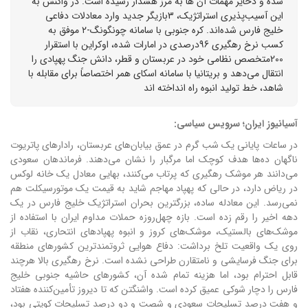
شده و ذخایر مهمات آن ها به مرز هشدار رسیده است. در واکنش به
این آسیب‌پذیری استراتژیک، 3بازیگر جدید وارد معادلات دفاعی
خلیج فارس شده‌اند. کره جنوبی با سامانه چونگونگ-۲ موفق به
کسب نرخ رهگیری 96درصدی در امارات شده، اوکراین با استقرار
200متخصص نظامی خود در عربستان و قطر، دانش جنگ پهپادی را
انتقال می‌دهد و بریتانیا با سامانه اسکای همر اختصاصاً برای مقابله با
شاهد، خط تولید انبوه راه انداخته اند
آسیانیوز ایران؛ سرویس سیاسی:
در ساعات پایانی یک شب گرم در عمق بیابان‌های عربستان، رادارهای پاتریوت
ناگهان ده‌ها هدف کوچک اما مرگبار را نشان می‌دهند. فرماندهان سعودی
می‌دانند هر موشک رهگیری که پرتاب می‌کنند، بهایی معادل یک خانه لوکس
در ریاض دارد، در حالی که پهپاد مهاجم شاید به قیمت یک موتورسیکلت هم
نمی‌رسد. این معادله ساده، بزرگترین بحران استراتژیک خلیج فارس در یک
دهه اخیر را رقم زده است.
بازه چهل‌روزه حملات مداوم ایران با استفاده از
موشک‌های بالستیک، موشک‌های کروز و انبوه پهپادهای انتحاری، نقاب از
روی یک واقعیت تلخ برداشت: دفاع هوایی ثروتمندترین کشورهای منطقه
برای جنگ فرسایشی و نامتقارن طراحی نشده است. نرخ رهگیری بالا هرچند
قابل احترام بود، اما هزینه تمام شده آن، کشورهای حاشیه جنوبی خلیج
فارس را دچار شوکی عمیق کرده است.
واشنگتن که تا دیروز تأمین‌کننده هفتاد
و هفت درصد تسلیحات سعودی و شصت و دو درصد تسلیحات کویتی بود،