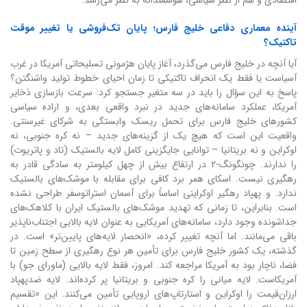
آینده معماری دفاعی خلیج فارس؛ پایان تک‌فروشی یا تغییر موقت
تاکتیک؟
آیا آنچه در خلیج فارس می‌گذرد، آغاز پایان هژمونی تسلیحاتی آمریکا در غرب
آسیاست یا فقط یک انحراف تاکتیکی تا زمان احیای خطوط تولید واشنگتن؟
پاسخ به این سؤال را باید در سه متغیر جستجو کرد: سرعت بازسازی ذخایر
آمریکا، عملکرد سامانه‌های جدید در نبرد واقعی بعدی، و اراده سیاسی
کشورهای خلیج فارس برای تحمل ریسک وابستگی به شرکای غیرسنتی.
واقعیت این است که هیچ یک از گزینه‌های جدید – نه کره جنوبی، نه
اوکراین و نه بریتانیا – توانایی جایگزینی کامل لایه بالستیک (تاد و پاتریوت)
را ندارند. چونگونگ-۲ در ارتفاع بیش از چهل کیلومتر به سادگی قادر به
رهگیری نیست. اسکای همر برد کافی برای مقابله با موشک‌های بالستیک
ندارد. و پهپاد رهگیر اوکراینی اساساً برای آسمان استراتوسفر طراحی نشده
است. بنابراین، تا زمانی که تهدید موشک‌های بالستیک ایران با کلاهک‌های
جداشونده وجود دارد، سامانه‌های آمریکایی به عنوان لایه بالایی اجتناب‌ناپذیر
باقی می‌مانند. اما آنچه تغییر کرده، «انحصار لایه‌های پایین‌تر» است. در
گذشته، یک کشور خلیج فارس برای تأمین هر نوع رهگیری از سطح زمین تا
فضا، ناچار بود به آمریکا مراجعه کند. امروز، فقط لایه بالایی (ماورای جو) با
آمریکاست. لایه میانی را کره جنوبی و بریتانیا پر کرده‌اند. لایه ضدپهپاد
ارزان‌قیمت را اوکراین و استارتاپ‌های اروپایی تأمین می‌کنند. این «تقسیم