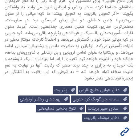
بازار دفاع هوایی» برای نخستین بار، اهرم چانه زنی را به نفع خریداران
منطقه‌ای جابه‌جا کرده است. ریاض و ابوظبی امروز می‌توانند به واشنگتن
بگویند: «اگر تحویل پاتریوت به تعویق بیفتد، ما لایه میانی را از سئول
می‌خریم.» چنین جمله‌ای دو سال پیش غیرممکن بود. در میان‌مدت،
محتمل‌ترین سناریو، تثبیت همین معماری چندقطبی است. آمریکا ستون
فقرات مأموریت‌های بالستیک و فرماندهی یکپارچه باقی می‌ماند. کره جنوبی
در لایه میانی نفوذ خود را گسترش می‌دهد و احتمالاً کارخانه مونتاژ محلی در
امارات تأسیس می‌کند. اوکراین به صادرات دانش و پشتیبانی میدانی ادامه
می‌دهد. و بریتانیا به عنوان ضامن اروپایی و پل ارتباطی با فناوری‌های بداهه،
جایگاه خود را تثبیت خواهد کرد. تغییری آرام، اما بنیادین؛ از یک فروشنده و
یک خریدار، به بازاری با چند برند معتبر که رقابت آنها در نهایت به نفع
امنیت منطقه تمام خواهد شد – به شرطی که این رقابت به آشفتگی در
زنجیره فرماندهی منجر نشود.
دفاع هوایی خلیج فارس
پاتریوت
سامانه چونگونگ کره جنوبی
پهپادهای رهگیر اوکراینی
اسکای سیبر بریتانیا
تنوع بخشی تسلیحاتی
ذخایر موشک پاتریوت