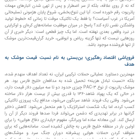
که نه از روی علاقه، بلکه از سر اضطرار و پس از تهی شدن انبارهای مهمات
پاتریوت رقم خورده است. آیا این تنوع‌بخشی، شروع پایان هژمونی تسلیحاتی
آمریکا در غرب آسیاست؟ یا فقط یک تاکتیک موقت تا زمانی که خطوط تولید
واشنگتن نفس تازه کند؟ پاسخ در میزان موفقیت سامانه‌های کره‌ای و اوکراینی
در نبرد واقعی بعدی نهفته است. اما یک چیز قطعی است: دیگر خبری از آن
روزهایی نیست که تنها گزینه ریاض و ابوظبی، خرید گران‌قیمت‌ترین موشک
از تنها فروشنده موجود باشد.
فروپاشی اقتصاد رهگیری؛ بن‌بستی به نام نسبت قیمت موشک به
هدف
مهمترین دستاورد عملیاتی حملات ترکیبی ایران، نه تعداد اهداف منهدم شده،
بلکه «نسبت تبادل هزینه» تحمیل شده به مدافعان خلیج فارس بود. هر
موشک پاتریوت از نوع PAC-۳ چیزی حدود دو تا سه میلیون دلار قیمت دارد،
در حالی که یک پهپاد شاهد-۱۳۶ با قدری بیش از بیست هزار دلار ساخته
می‌شود. وقتی یک فروند شاهد سرنگون می‌شود، مدافع یک پیروزی تاکتیکی
کسب کرده، اما یک شکست استراتژیک را هم متحمل می‌شود: کاهش ذخایر
گرانبها در برابر تهدیدی که دشمن می‌تواند فردا صدها فروند دیگر از آن را
ارسال کند. این معادله ساده اما ویرانگر، مفهوم «پایداری دفاع هوایی» را برای
اولین بار در منطقه خلیج فارس به چالش کشیده است. سامانه‌هایی که برای
متوقف کردن حملات هوایی پیشرفته دوران جنگ سرد و موشک‌های