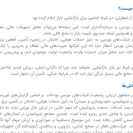
ت چیست؟
عطیلی، دو شرط اساسی برای بازگشایی بازار اعلام کرده بود:
ورسی و سرمایه‌گذاران است. این بسته‌ها می‌تواند شامل تسهیلات مالی، مع
 همچنین ایجاد صندوق تثبیت بازار با منابع کافی باشد.
 شرکت‌های بورسی به دلیل حملات هوایی، اختلال در زنجیره تأمین، قطعی برق
ن بورس انتظار دارد که این شرکتها صورت‌های مالی شفاف و به‌روزی را ارائه
طلاعات باید شامل میزان خسارت وارده، وضعیت تولید، موجودی انبار، و پیش‌بینی ع
دو شرط نیز بازار بازگشایی نخواهد شد، چرا که نگرانی اصلی، ریزش شدید شاخ
نابع مالی بسیار بزرگی نیاز دارد که در شرایط جنگی، تأمین آن دشوار است.
لش‌ها
ظر مشغول ارزیابی وضعیت شرکت‌های بورسی بوده‌اند. بر اساس گزارش‌های غیرر
لزی، پتروشیمی، خودروسازی و سیمان) به دلیل حملات هوایی، اختلال در تأمین برق و 
امنی مسیرهای حمل و نقل، دچار کاهش تولید بین ۲۰ تا ۶۰ درصد شده‌اند. صنعت پتروشیمی که سهم بالایی در ارزش بازار بورس دارد، ب
ارس، با چالش جدی روبرو شده است. چندین مجتمع پتروشیمی در استان‌های خ
که تولید آنها به کمتر از ۵۰ درصد ظرفیت اسمی کاهش یافته است. این موضوع مستقیماً بر سودآوری و ارزش سهام آنها
. شرکت‌های فعال در صنایع غذایی، دارویی، و پدافندی (تولیدکنندگان تجهیزات
ازگشایی بازار، شاهد عملکرد متفاوت صنایع خواهیم بود؛ برخی با ریزش و برخی با 