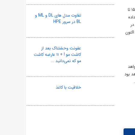
پس از ۵۵ روز از آغاز حمله نظامی آمریکا و اسرائیل، اقتصاد ایران با دو واقعیت موازی روبه‌روست: از یک سو، بازار ارز به ثباتی شکننده در کانال ۱۵۳ تا
تفاوت مدل های DL و ML و
اده
BL در سرور HPE
در
 اکنون
عفونت وحشتناک بعد از
کاشت مو ! + ۱۱ عارضه کاشت
مو که نمی‌دانید ...
 خواهد
هد بود
خلاقیت با کاغذ