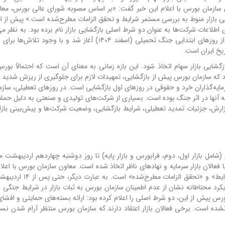
مان بورس با اعلام این خبر گفت: «بر اساس مصوبه شورای عالی بورس، معامل
توقف خواهد بود و بازگشایی بازار منوط به بررسی مستمر شرایط و تحقق الزامات مطرح‌شده است.» پیش ا
طلاعات شرکت‌ها به عنوان دو شرط اصلی بازگشایی بازار نام برده بود. به نظر می
دو شرط هنوز به طور کامل محقق نشده است. تعطیلی بورس از روزهای ابتدایی جنگ تحمیلی (اسفند ۱۴۰۴) آغاز شد و با
ریخ ایران است.
گشایی بازار سهام اتخاذ شود. این بازه زمانی به معنای آن است که احتمالاً بورس
دارند که سازمان بورس پیش از بازگشایی، تمهیدات لازم برای جلوگیری از ریزش شدید
ایه‌گذاران خرد و حقوقی در روزهای اول بازگشایی است. در روزهای تعطیلی، ساز
آنها در اثر جنگ بوده است. بسیاری از شرکت‌های تولیدی و صنعتی به دلیل حمل
گزارش، جزئیات تمدید تعطیلی، شرایط بازگشایی، وضعیت شرکت‌ها و پیش‌بینی بازار
امل بازار اول، دوم، فرابورس و بازار پایه) تا روز دوشنبه چهاردهم اردیبهشت م
الان بازار سرمایه و نهادهای ناظر اتخاذ شده است. معاون سازمان بورس با اعلام
تأکید کرده است که بازگشایی بازار منوط به «بررسی مستمر شرایط» و «
رد محتاطانه نشان از عدم اطمینان سازمان بورس به ثبات بازار در شرایط جنگی دا
رس پیش از این، دو شرط اصلی را اعلام کرده بود: ارائه بسته‌های حمایتی و افشای
نشده است. برخی فعالان بازار اعتقاد دارند که سازمان بورس منتظر آرام شدن نس