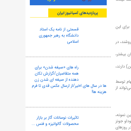
پربازدیدهای آسیانیوز ایران
برای این
قسمتی از نامه یک استاد
دانشگاه به رهبر جمهوری
اسلامی
وشند، در
ن بیشتر،
) دارند،
راه های «صیغه شدن» برای
همه متقاضیان/گزارش تکان
دهنده از صیغه ای شدن زن
 همزمان خرید سهام توسط
ها در سال های اخیر/از ارسال عکس قدی تا فرم
ن ۱ یا ۲ درصد در روزهای اول می‌تواند از
هزینه ها!
ن نمونه،
تاثیرات نوسانات گاز بر بازار
از بازگشایی، شاهد ریزش ۷ درصدی شاخص بوداو جونز
محصولات گالوانیزه و فنس ...
ر روزهای