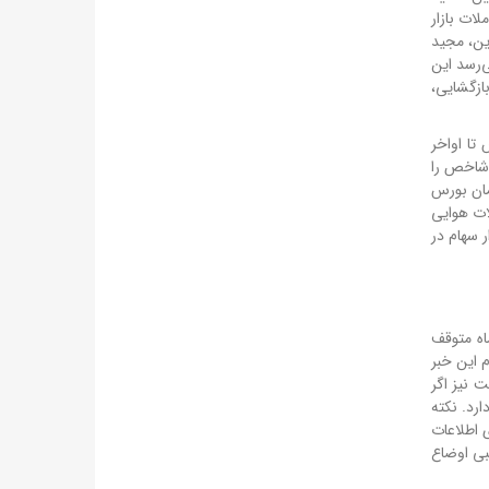
ات بازار
ز این، مجید
‌رسد این
 وجود تلاش‌ها برای بازگشایی،
 تا اواخر
 شاخص را
مان بورس
ات هوایی
 سهام در
اه متوقف
 این خبر
تحقق الزامات مطرح‌شده» است. به عبارت دیگر، حتی پس از ۱۴ اردیبهشت نیز اگر
رد. نکته
 اطلاعات
بی اوضاع