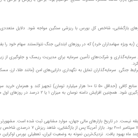
ن روزهای بازگشایی، شاخص کل بورس با ریزشی سنگین مواجه شود. دلایل متعددی 
به ویژه سهامداران خرد) که در روزهای ابتدایی جنگ نتوانستند سهام خود را بفر
سرمایه‌گذاری و شرکت‌های تأمین سرمایه برای مدیریت ریسک و جلوگیری از زیا
رد.
ط جنگی. سرمایه‌گذاران تمایل به نگهداری دارایی‌های امن (مانند طلا، ارز، مسکن
با این حال، اگر سازمان بورس بتواند صندوق تثبیت بازار را با منابع کافی (حداقل ۵۰ تا ۱۰۰ هزار میلیارد تومان) تجهیز کند و
صندوق‌های دولتی را آغاز کند، ممکن است از ریزش شدید جلوگیری شود. همچنین افزایش دامنه نوسان به میزا
ابقه نیست. در تاریخ بازارهای مالی جهان، موارد مشابهی ثبت شده است. مشهورتری
تعطیلی بورس نیویورک (NYSE) به مدت ۴ روز پس از حملات ۱۱ سپتامبر ۲۰۰۱ بود. بازار آمریکا پس 
 چند ماه بهبود یافت. نزدیک‌ترین نمونه به وضعیت ایران، تعطیلی بورس اوکراین د