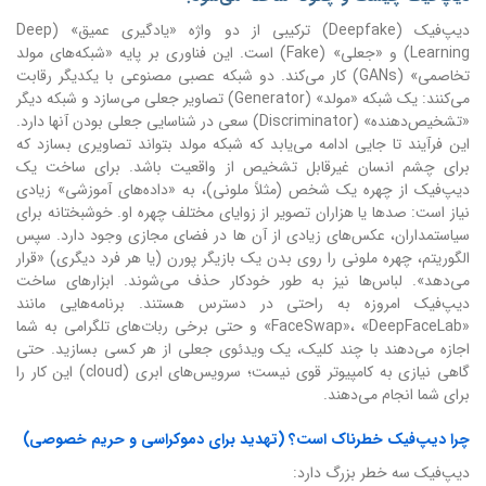
دیپ‌فیک (Deepfake) ترکیبی از دو واژه «یادگیری عمیق» (Deep
Learning) و «جعلی» (Fake) است. این فناوری بر پایه «شبکه‌های مولد
تخاصمی» (GANs) کار می‌کند. دو شبکه عصبی مصنوعی با یکدیگر رقابت
می‌کنند: یک شبکه «مولد» (Generator) تصاویر جعلی می‌سازد و شبکه دیگر
«تشخیص‌دهنده» (Discriminator) سعی در شناسایی جعلی بودن آنها دارد.
این فرآیند تا جایی ادامه می‌یابد که شبکه مولد بتواند تصاویری بسازد که
برای چشم انسان غیرقابل تشخیص از واقعیت باشد. برای ساخت یک
دیپ‌فیک از چهره یک شخص (مثلاً ملونی)، به «داده‌های آموزشی» زیادی
نیاز است: صدها یا هزاران تصویر از زوایای مختلف چهره او. خوشبختانه برای
سیاستمداران، عکس‌های زیادی از آن ها در فضای مجازی وجود دارد. سپس
الگوریتم، چهره ملونی را روی بدن یک بازیگر پورن (یا هر فرد دیگری) «قرار
می‌دهد». لباس‌ها نیز به طور خودکار حذف می‌شوند. ابزارهای ساخت
دیپ‌فیک امروزه به راحتی در دسترس هستند. برنامه‌هایی مانند
«FaceSwap»، «DeepFaceLab» و حتی برخی ربات‌های تلگرامی به شما
اجازه می‌دهند با چند کلیک، یک ویدئوی جعلی از هر کسی بسازید. حتی
گاهی نیازی به کامپیوتر قوی نیست؛ سرویس‌های ابری (cloud) این کار را
برای شما انجام می‌دهند.
چرا دیپ‌فیک خطرناک است؟ (تهدید برای دموکراسی و حریم خصوصی)
دیپ‌فیک سه خطر بزرگ دارد: