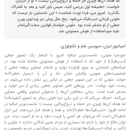
اما هدف آن‌ها چیزی جز حمله و دروغ‌پراکنی نیست.» او از کاربران
خواست: «همیشه اول بررسی کنید، سپس باور کنید و بعد به اشتراک
بگذارید. امروز من، فردا نوبت شماست.» این نخستین بار نیست که
ملونی قربانی دیپ‌فیک می‌شود. پنج سال پیش نیز ویدئوی پورن
جعلی از او منتشر شده بود. ملونی خواستار قوانین سخت‌گیرانه‌تر
علیه سوءاستفاده از هوش مصنوعی شد.
آسیانیوز ایران؛ سرویس علم و تکنولوژی:
جورجیا ملونی، نخست‌وزیر ایتالیا، امروز با انتشار یک تصویر جعلی
(دیپ‌فیک) از خود که با استفاده از هوش مصنوعی ساخته شده بود، در
شبکه‌های اجتماعی به موج فزاینده تولید و انتشار تصاویر برهنه جعلی از
شخصیت‌های عمومی واکنش نشان داد و آن را «بسیار خطرناک»
خواند.
ملونی که در این تصویر جعلی در لباس زیر نشان داده می‌شود، در
پست خود نوشت: «در روزهای اخیر تصاویر جعلی زیادی از من تولید و
منتشر شده است. برخی مخالفان آن‌ها را به‌عنوان تصاویر واقعی معرفی
می‌کنند. اعتراف می‌کنم که در این یکی، مرا خیلی زیباتر به تصویر کشیده‌اند!
اما هدف آن‌ها چیزی جز حمله و دروغ‌پراکنی نیست.»
نخست‌وزیر ایتالیا در
ادامه افزود: «دیپ‌فیک‌ها خطرناک‌اند و همه را هدف قرار می‌دهند. این ابزار
خطرناکی است که می‌تواند هر کسی را فریب دهد و به او آسیب بزند. من
توان دفاع از خود را دارم، اما بسیاری از مردم چنین امکانی ندارند.»
ملونی با
تأکید بر اینکه «دیپ‌فیک‌ها تهدیدی جدی برای دموکراسی، حریم خصوصی و