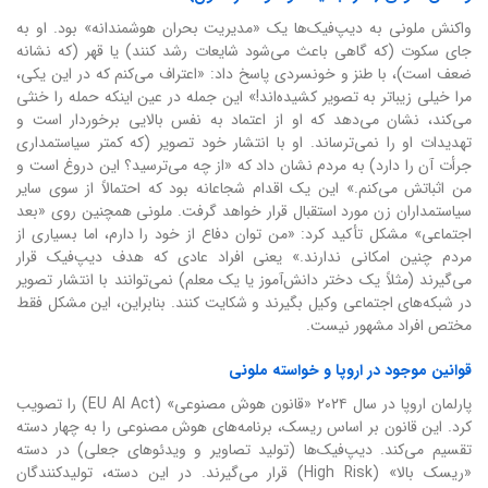
واکنش ملونی به دیپ‌فیک‌ها یک «مدیریت بحران هوشمندانه» بود. او به
جای سکوت (که گاهی باعث می‌شود شایعات رشد کنند) یا قهر (که نشانه
ضعف است)، با طنز و خونسردی پاسخ داد: «اعتراف می‌کنم که در این یکی،
مرا خیلی زیباتر به تصویر کشیده‌اند!» این جمله در عین اینکه حمله را خنثی
می‌کند، نشان می‌دهد که او از اعتماد به نفس بالایی برخوردار است و
تهدیدات او را نمی‌ترساند. او با انتشار خود تصویر (که کمتر سیاستمداری
جرأت آن را دارد) به مردم نشان داد که «از چه می‌ترسید؟ این دروغ است و
من اثباتش می‌کنم.» این یک اقدام شجاعانه بود که احتمالاً از سوی سایر
سیاستمداران زن مورد استقبال قرار خواهد گرفت. ملونی همچنین روی «بعد
اجتماعی» مشکل تأکید کرد: «من توان دفاع از خود را دارم، اما بسیاری از
مردم چنین امکانی ندارند.» یعنی افراد عادی که هدف دیپ‌فیک قرار
می‌گیرند (مثلاً یک دختر دانش‌آموز یا یک معلم) نمی‌توانند با انتشار تصویر
در شبکه‌های اجتماعی وکیل بگیرند و شکایت کنند. بنابراین، این مشکل فقط
مختص افراد مشهور نیست.
قوانین موجود در اروپا و خواسته ملونی
پارلمان اروپا در سال ۲۰۲۴ «قانون هوش مصنوعی» (EU AI Act) را تصویب
کرد. این قانون بر اساس ریسک، برنامه‌های هوش مصنوعی را به چهار دسته
تقسیم می‌کند. دیپ‌فیک‌ها (تولید تصاویر و ویدئوهای جعلی) در دسته
«ریسک بالا» (High Risk) قرار می‌گیرند. در این دسته، تولیدکنندگان