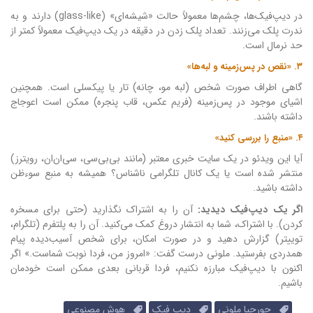
در دیپ‌فیک‌ها، چشم‌ها معمولاً حالت «شیشه‌ای» (glass-like) دارند و به
ندرت پلک می‌زنند. تعداد پلک زدن در دقیقه در یک دیپ‌فیک معمولاً کمتر از
حد نرمال است.
۳. «نقص در پس‌زمینه و لبه‌ها»
گاهی اطراف صورت شخص (لبه مو، چانه) تار یا پیکسلی است. همچنین
اشیای موجود در پس‌زمینه (فریم عکس، قاب پنجره) ممکن است اعوجاج
داشته باشند.
۴. «منبع را بررسی کنید»
آیا این ویدئو در یک سایت خبری معتبر (مانند بی‌بی‌سی، سی‌ان‌ان، رویترز)
منتشر شده است یا یک کانال تلگرامی ناشناس؟ همیشه به منبع سوءظن
داشته باشید.
اگر یک دیپ‌فیک دیدید:
آن را به اشتراک نگذارید (حتی برای مسخره
کردن). با اشتراک، شما به انتشار دروغ کمک می‌کنید. آن را به پلتفرم (تلگرام،
توییتر) گزارش دهید و در صورت امکان، برای شخص آسیب‌دیده پیام
همدردی بفرستید. ملونی درست گفت: «امروز من، فردا نوبت شماست.» اگر
اکنون با دیپ‌فیک مبارزه نکنیم، فردا قربانی بعدی ممکن است خودمان
باشیم.
جورجیا ملونی
دیپ فیک
هوش مصنوعی