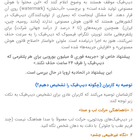
دیپ‌فیک موظف هستند به وضوح اعلام کنند که «این محتوا با هوش
مصنوعی تولید شده است» و برچسب «آب‌نشان» (watermark) روی آن
قرار دهند. اما مشکل اینجاست که بسیاری از تولیدکنندگان دیپ‌فیک در
کشورهایی هستند که قانون هوش مصنوعی ندارند (مانند روسیه، چین،
ایران). همچنین جریمه‌های (تا ۶ درصد از درآمد جهانی شرکت) برای
پلتفرم‌هایی مانند توییتر، تلگرام، فیسبوک که دیپ‌فیک را به سرعت حذف
نمی‌کنند، هنوز به اجرا درنیامده است. ملونی خواستار «اصلاح قانون هوش
مصنوعی» و «افزایش جریمه‌ها» شده است.
پیشنهاد خاص او: «جریمه فوری ۵ میلیون یورویی برای هر پلتفرمی که
دیپ‌فیک را ظرف ۲۴ ساعت حذف نکند.»
این پیشنهاد در اتحادیه اروپا در حال بررسی است.
توصیه به کاربران (چگونه دیپ‌فیک را تشخیص دهیم؟)
کارشناسان توصیه می‌کنند که کاربران عادی برای تشخیص دیپ‌فیک به نکات
زیر توجه کنند:
۱. «ناهماهنگی حرکت لب و صدا»
در دیپ‌فیک‌های ویدئویی، حرکت لب معمولاً با صدا هماهنگ نیست (چند
فریم عقب یا جلوتر). با دقت به دهان شخص نگاه کنید.
۲. «نگاه غیرطبیعی چشم»