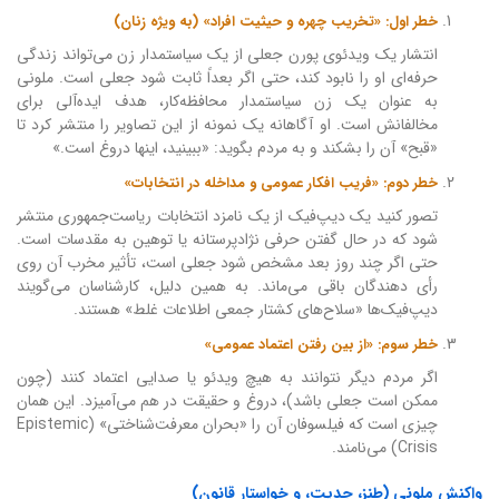
خطر اول: «تخریب چهره و حیثیت افراد» (به ویژه زنان)
انتشار یک ویدئوی پورن جعلی از یک سیاستمدار زن می‌تواند زندگی
حرفه‌ای او را نابود کند، حتی اگر بعداً ثابت شود جعلی است. ملونی
به عنوان یک زن سیاستمدار محافظه‌کار، هدف ایده‌آلی برای
مخالفانش است. او آگاهانه یک نمونه از این تصاویر را منتشر کرد تا
«قبح» آن را بشکند و به مردم بگوید: «ببینید، اینها دروغ است.»
خطر دوم: «فریب افکار عمومی و مداخله در انتخابات»
تصور کنید یک دیپ‌فیک از یک نامزد انتخابات ریاست‌جمهوری منتشر
شود که در حال گفتن حرفی نژادپرستانه یا توهین به مقدسات است.
حتی اگر چند روز بعد مشخص شود جعلی است، تأثیر مخرب آن روی
رأی دهندگان باقی می‌ماند. به همین دلیل، کارشناسان می‌گویند
دیپ‌فیک‌ها «سلاح‌های کشتار جمعی اطلاعات غلط» هستند.
خطر سوم: «از بین رفتن اعتماد عمومی»
اگر مردم دیگر نتوانند به هیچ ویدئو یا صدایی اعتماد کنند (چون
ممکن است جعلی باشد)، دروغ و حقیقت در هم می‌آمیزد. این همان
چیزی است که فیلسوفان آن را «بحران معرفت‌شناختی» (Epistemic
Crisis) می‌نامند.
واکنش ملونی (طنز، جدیت، و خواستار قانون)