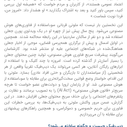
اعتماد عمومی هستند»، از کاربران و مردم خواست که «همیشه اول بررسی
کنید، سپس باور کنید و بعد به اشتراک بگذارید.» او هشدار داد: «امروز من،
فردا نوبت شماست.»
این نخستین بار نیست که ملونی قربانی سوءاستفاده از فناوری‌های هوش
مصنوعی می‌شود. پنج سال پیش نیز از چهره او در یک ویدئوی پورن جعلی
استفاده شد و دو نفر از ساکنان ساردینیا در این رابطه محاکمه شدند. همچنین
در اوایل امسال و پیش از برگزاری همه‌پرسی قضایی، موجی از اخبار جعلی
هماهنگ‌شده در شبکه‌های اجتماعی علیه او منتشر شده بود.
کارشناسان
می‌گویند پیشرفت سریع فناوری هوش مصنوعی، تولید چنین محتوای جعلی
را بسیار آسان‌تر از گذشته کرده است. امروزه با چند کلیک و با استفاده از
ابزارهای رایگان آنلاین، هر کسی می‌تواند یک دیپ‌فیک تقریباً واقعی از هر
شخصیتی (از سیاستمداران تا بازیگران و حتی افراد عادی) بسازد.
ملونی با
این اقدام، خواستار وضع قوانین سخت‌گیرانه‌تری برای مقابله با سوءاستفاده از
هوش مصنوعی شد. او از پارلمان اروپا و دولت‌های عضو خواست تا هرچه
سریع‌تر «قانون هوش مصنوعی» (AI Act) را به تصویب برسانند و نظارت بر
پلتفرم‌های اجتماعی را برای حذف سریع محتوای جعلی افزایش دهند.
در این
گزارش، ضمن مرور واکنش ملونی به دیپ‌فیک‌ها، به بررسی خطرات این
فناوری برای حریم خصوصی و دموکراسی، و همچنین راهکارهای پیشنهادی
برای مقابله با آن می‌پردازیم.
دیپ‌فیک چیست و چگونه ساخته می‌شود؟