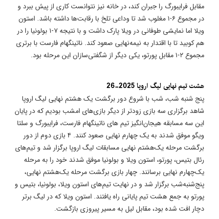
مقابل فرایبورگ را جبران کند، در خانه نیز نتوانست کاری از پیش ببرد و
در مجموع ۶-۱ مغلوب شد تا وداعی تلخ با رقابت‌ها داشته باشد. استون
ویلا اما نمایشی طوفانی در ویلا پارک داشت و با نتیجه ۷-۱ بولونیا را در
هم کوبید تا با اقتدار به نیمه‌نهایی صعود کند. ناتینگهام فارست با برتری
مجموع ۲-۱ مقابل پورتو، یکی دیگر از شگفتی‌سازان این مرحله بود.
هشت تیم نهایی لیگ اروپا 2025-26
پنج شنبه شب، شب با شروع دور برگشت یک هشتم نهایی لیگ اروپا
شاهد برگزاری سه بازی زودتر از دیگر بازی‌های امشب بودیم که در پایان
این سه مسابقه هیجان‌انگیز تیم های ناتینگهام فارست، فرایبورگ و سلتا
ویگو موفق شدند به یک چهارم نهایی صعود کنند. ۴ بازی دوم از دور
برگشت مرحله یک‌هشتم نهایی مسابقات لیگ اروپا برگزار شد و تیم‌های
رئال بتیس، پورتو، استون ویلا و بولونیا موفق شدند خود را به مرحله
یک‌چهارم نهایی برسانند. چهار بازی برگشت مرحله یک‌هشتم نهایی،
پنج‌شنبه‌شب برگزار شد و در نهایت تیم‌های استون ویلا، بولونیا، بتیس و
پورتو به جمع هشت تیم پایانی راه یافتند. استون ویلا که در لیگ برتر
دچار افت شده بود، مقابل لیل به مسیر پیروزی بازگشت.