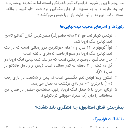
می‌رویم تا پیروز شویم. فرایبورگ تیم خطرناکی است، اما ما تجربه بیشتری در
فینال‌ها داریم.» او به ستایش از جان مک‌گین پرداخت: «او کاپیتان واقعی
است. وقتی تیم به او نیاز دارد، بازی را دوش می‌کشد.»
رکوردها و آمارهای عجیب نیمه‌نهایی‌ها
لوکاس کوبلر (مدافع ۳۳ ساله فرایبورگ) مسن‌ترین گلزن آلمانی تاریخ
نیمه‌نهایی لیگ اروپا شد.
نوآ آتوبولو با ۲۲ سال و ۱۰ ماه، جوانترین دروازه‌بانی است که در یک
نیمه‌نهایی لیگ اروپا دو سیو از فاصله ۵ متری داشته است.
جان مک‌گین دومین بازیکنی است که در یک نیمه‌نهایی لیگ اروپا دو
گل در کمتر از ۳ دقیقه به ثمر رسانده است (پس از رادامل فالکائو در
سال ۲۰۱۱).
استون ویلا اولین تیم انگلیسی است که پس از شکست در بازی رفت
(۰-۱) با برتری ۴-۰ در بازی برگشت به فینال می‌رسد.
اونای امری با ۵ فینال لیگ اروپا، رکورد بیشترین حضور در فینال این
مسابقات را دارد (به همراه جووانی تراپاتونی).
پیش‌بینی فینال استانبول؛ چه انتظاری باید داشت؟
نقاط قوت فرایبورگ
روحیه جنگندگی و تیم جمعی (آن ها در بوندس‌لیگا به خاطر پرسینگ