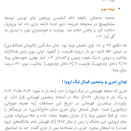
نیمه دوم
صحنه جنجالی دقیقه ۵۸، کشیدن پیراهن پائو تورس توسط
میلنکوویچ در محوطه جریمه؛ داور ابتدا ادامه بازی داد اما وی‌ای‌آر
دخالت کرد و پنالتی اعلام شد. بوئندیا با خونسردی توپ را تبدیل به
گل کرد. ۲-۰.
اما دقایق ۷۷ و ۸۰، اوج نمایش ویلا بود. جان مک‌گین (کاپیتان اسکاتلندی)
در عرض ۱۵۶ ثانیه دو بار دروازه فارست را گشود. اولی روی پاس فداکارانه
واتکینز و دومی با یک شوت زمینی و کات‌دار. ۴-۰. آمار نهایی: شوت‌های ویلا
۲۱ (۹ داخل چارچوب)، فارست ۷ (۲ داخل چارچوب). مالکیت توپ: ۶۲ درصد
برای ویلا.
اونای امری و پنجمین فینال لیگ اروپا !
امری که سابقه قهرمانی در لیگ اروپا را دارد (سه بار با سویا: ۲۰۱۴، ۲۰۱۵، ۲۰۱۶
و یک بار با ویارئال: ۲۰۲۱)، حالا در آستانه پنجمین قهرمانی قرار دارد. او
رکورددار بیشترین قهرمانی در تاریخ این مسابقات (به همراه جووانی
تراپاتونی) است. فینال امسال برای امری حکم «تاج‌گذاری» در بیرمنگام را
دارد. او قبلاً استون ویلا را از بحران سقوط نجات داده و حالا می‌تواند اولین
جام اروپایی این باشگاه را پس از سال ۱۹۸۲ (که قهرمان جام باشگاه‌های اروپا
شدند) به ارمغان بیاورد. امری در مصاحبه پس از بازی گفت: «ما به استانبول