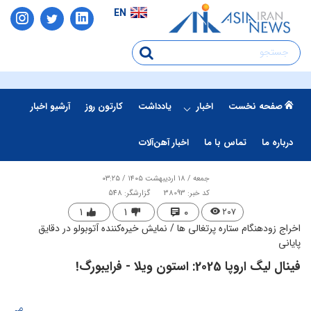
EN
صفحه نخست
اخبار
یادداشت
کارتون روز
آرشیو اخبار
درباره ما
تماس با ما
اخبار آهن‌آلات
جمعه / ۱۸ اردیبهشت ۱۴۰۵ / ۰۳:۲۵
کد خبر: 38093
گزارشگر: 548
۱
۱
۰
۲۰۷
اخراج زودهنگام ستاره پرتغالی ها / نمایش خیره‌کننده آتوبولو در دقایق
پایانی
فینال لیگ اروپا 2025: استون ویلا - فرایبورگ!