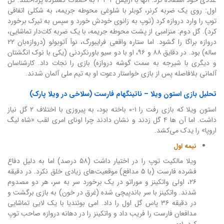
اول: روی یک ضربه کرنر، کوبلر با شلوغی محوطه جریمه، به شکلی اتفاقی
توپ را وارد دروازه کرد (توپ به زانوی خودش خورد و سپس به تیرک برخورد
کرد). گل دوم: منزامبی از پشت محوطه جریمه، با یک ضربه کات‌دار تماشایی،
دروازه براگا را گشود. اما ستاره واقعی فرایبورگ، نوآ آتوبولو (دروازه‌بان ۲۲
ساله) بود. در دقایق ۸۸ و ۹۶، او با دو سیو باورنکردنی (یکی با نوک انگشتان
و دیگری با شیرجه به سمت گوشه دروازه) بازی را نجات داد. کارشناسان
آلمانی بلافاصله پس از بازی خواستار دعوت او به تیم ملی آلمان شدند.
تحلیل بازی استون ویلا – ناتینگهام فارست (سلاخی در ویلا پارک)
استون ویلا که بازی رفت را ۱-۰ باخته بود، به پیروزی با اختلاف ۲ گل نیاز
داشت. اما آن ها ۴ گل زدند و نشان دادند چرا اونای امری لقب «شاه لیگ
اروپا» را یدک می‌کشد.
نیمه اول
ویلا مالکیت توپ را در اختیار داشت (۵۸ درصد) اما به دلیل دفاع
فشرده فارست (با ۵ مدافع) موقعیت‌های زیادی خلق نکرد. در دقیقه
۲۶، اولی واتکینز و موراتو در یک برخورد سر به سر، هر دو مصدوم
شدند. واتکینز با سر باندپیچی شده (غرق در خون) به بازی برگشت و
در دقیقه ۳۶ پاس گل اول را داد. امی بوئندیا با یک لایی تماشایی
مدافعان فارست را فریب داد و واتکینز را در دهانه دروازه صاحب توپ
کرد. ۱-۰.