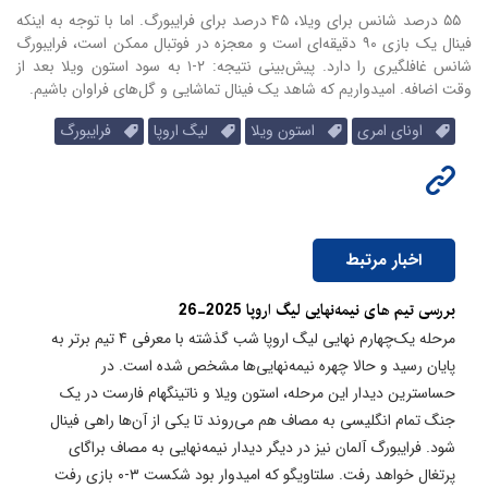
۵۵ درصد شانس برای ویلا، ۴۵ درصد برای فرایبورگ. اما با توجه به اینکه
فینال یک بازی ۹۰ دقیقه‌ای است و معجزه در فوتبال ممکن است، فرایبورگ
شانس غافلگیری را دارد. پیش‌بینی نتیجه: ۲-۱ به سود استون ویلا بعد از
وقت اضافه. امیدواریم که شاهد یک فینال تماشایی و گل‌های فراوان باشیم.
اونای امری
استون ویلا
لیگ اروپا
فرایبورگ
اخبار مرتبط
بررسی تیم های نیمه‌نهایی لیگ اروپا 2025-26
مرحله یک‌چهارم نهایی لیگ اروپا شب گذشته با معرفی 4 تیم برتر به
پایان رسید و حالا چهره نیمه‌نهایی‌ها مشخص شده است. در
حساسترین دیدار این مرحله، استون ویلا و ناتینگهام فارست در یک
جنگ تمام انگلیسی به مصاف هم می‌روند تا یکی از آن‌ها راهی فینال
شود. فرایبورگ آلمان نیز در دیگر دیدار نیمه‌نهایی به مصاف براگای
پرتغال خواهد رفت. سلتاویگو که امیدوار بود شکست ۳-۰ بازی رفت