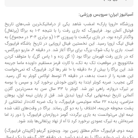
آسیانیوز ایران؛ سرویس ورزشی:
ورزشگاه «اروپا پارک» امشب شاهد یکی از دراماتیک‌ترین شب‌های تاریخ
فوتبال آلمان بود. فرایبورگ که بازی رفت را با نتیجه ۲-۱ به براگا (پرتغال)
واگذار کرده بود، در بازی برگشت با پیروزی ۳-۱ (و برتری ۴-۳ در مجموع) به
فینال لیگ اروپا رسید. این نخستین فینال اروپایی در تاریخ باشگاه فرایبورگ
است.
بازی با یک شوک بزرگ برای براگا آغاز شد. در دقیقه ۶، ماریو دورگلس،
که در بازی رفت قهرمان براگا بود (۱ گل زده و ۱ پاس گل)، با متوقف کردن
ماتانوویچ در موقعیت تک به تک، با کارت قرمز مستقیم داویده ماسا جریمه
شد. این براگا را بیش از ۸۰ دقیقه با ۱۰ نفر رها کرد. فرایبورگ که نمی‌خواست
این هدیه را از دست بدهد، در دقیقه ۱۹ توسط لوکاس کوبلر به گل رسید.
گلی عجیب: ضربه کوبلر ابتدا به زانوی خودش برخورد کرد و سپس با بوسه
بر تیرک دروازه، راهی تور شد. کوبلر با ۳۳ سال سن به مسن‌ترین گلزن
آلمانی تاریخ نیمه‌نهایی لیگ اروپا تبدیل شد. قبل از پایان نیمه اول، یوهان
منزامبی، پدیده ۲۲ ساله سوئیسی فرایبورگ، با یک ضربه کات‌دار تماشایی از
پشت محوطه جریمه، اختلاف را به دو گل رساند. براگا در وقت‌های تلف شده
نیمه اول می‌توانست به بازی برگردد؛ گومز دروازه‌بان فرایبورگ را دور زد اما
ضربه‌اش به تیرک عمودی برخورد کرد تا آه از نهاد پرتغالی‌ها بلند شود.
نیمه دوم، فرایبورگ حاکم مطلق زمین بود. وینچنزو گریفو (کاپیتان فرایبورگ)
یک بار تیر دروازه براگا را به لرزه درآورد. در دقیقه ۷۲، گریفو با یک ارسال