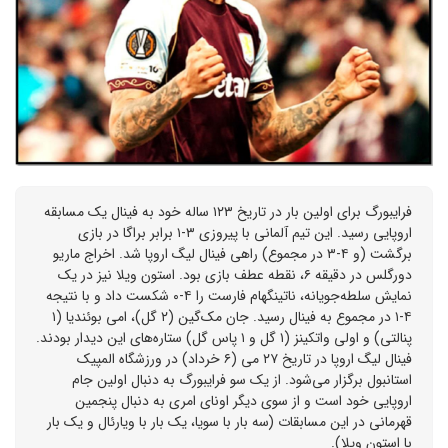
فرایبورگ برای اولین بار در تاریخ ۱۲۳ ساله خود به فینال یک مسابقه
اروپایی رسید. این تیم آلمانی با پیروزی ۳-۱ برابر براگا در بازی
برگشت (و ۴-۳ در مجموع) راهی فینال لیگ اروپا شد. اخراج ماریو
دورگلس در دقیقه ۶، نقطه عطف بازی بود. استون ویلا نیز در یک
نمایش سلطه‌جویانه، ناتینگهام فارست را ۴-۰ شکست داد و با نتیجه
۴-۱ در مجموع به فینال رسید. جان مک‌گین (۲ گل)، امی بوئندیا (۱
پنالتی) و اولی واتکینز (۱ گل و ۱ پاس گل) ستاره‌های این دیدار بودند.
فینال لیگ اروپا در تاریخ ۲۷ می (۶ خرداد) در ورزشگاه المپیک
استانبول برگزار می‌شود. از یک سو فرایبورگ به دنبال اولین جام
اروپایی خود است و از سوی دیگر اونای امری به دنبال پنجمین
قهرمانی در این مسابقات (سه بار با سویا، یک بار با ویارئال و یک بار
با استون ویلا).