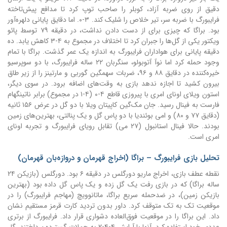
دقیق از روی ضربه آزاد، کوبلر را صاحب توپ کرد تا مدافع پیش‌تاخته
فرایبورگ با ضربه سر، تیر خلاص را شلیک کند. ۳-۰. اما دقایق پایانی دلهره‌آور
بود. براگا که چیزی برای از دست دادن نداشت، در دقیقه ۷۹ توسط پائو
ویکتور یکی از گل‌ها را جبران کرد تا اختلاف در مجموع به ۴-۳ کاهش یابد. ده
دقیقه پایانی برای هواداران فرایبورگ به اندازه یک عمر گذشت. براگا با تمام
وجود حمله کرد اما نوآ آتوبولو، سنگربان ۲۲ ساله فرایبورگ، با دو سوپرسیو
خیره‌کننده در دقایق ۸۸ و ۹۶، ضربات سهمگین گوربی و مارتینز را از زیر طاق
بیرون کشید تا اجازه ندهد بازی به وقت‌های اضافه برود. در سوی دیگر،
استون ویلای اونای امری با پیروزی قاطع ۴-۰ (۴-۱ در مجموع) برابر ناتینگهام
فارست به فینال رسید. جان مک‌گین کاپیتان ویلا با دو گل در عرض ۱۵۶ ثانیه
(دقایق ۷۷ و ۸۰) و امی بوئندیا با دو پاس گل و یک پنالتی، بهترین‌های زمین
بودند. حالا فینال استانبول (۲۷ می) تقابل رویای فرایبورگ و تجربه اونای
امری است.
تحلیل بازی فرایبورگ – براگا (اخراج قهرمان و دروازه‌بان قهرمان)
نقطه عطف بازی، اخراج ماریو دورگلس در دقیقه ۶ بود. دورگلس (بازیکن ۲۴
ساله براگا) که در بازی رفت یک گل زده و یک پاس گل داده بود (بهترین
بازیکن زمین)، در ضدحمله سریع براگا، ماتانوویچ (مهاجم فرایبورگ) را در
موقعیت تک به تک متوقف کرد. داور بدون تردید کارت قرمز مستقیم نشان
داد. این براگا را در موقعیت فوق‌العاده دشواری قرار داد. فرایبورگ از برتری
عددی خود استفاده کرد. آنها با آرایش ۴-۴-۲ به حملات گسترده پرداختند. گل