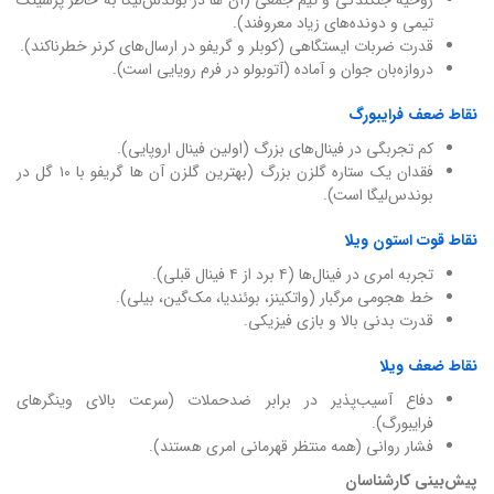
تیمی و دونده‌های زیاد معروفند).
قدرت ضربات ایستگاهی (کوبلر و گریفو در ارسال‌های کرنر خطرناکند).
دروازه‌بان جوان و آماده (آتوبولو در فرم رویایی است).
نقاط ضعف فرایبورگ
کم تجربگی در فینال‌های بزرگ (اولین فینال اروپایی).
فقدان یک ستاره گلزن بزرگ (بهترین گلزن آن ها گریفو با ۱۰ گل در
بوندس‌لیگا است).
نقاط قوت استون ویلا
تجربه امری در فینال‌ها (۴ برد از ۴ فینال قبلی).
خط هجومی مرگبار (واتکینز، بوئندیا، مک‌گین، بیلی).
قدرت بدنی بالا و بازی فیزیکی.
نقاط ضعف ویلا
دفاع آسیب‌پذیر در برابر ضدحملات (سرعت بالای وینگرهای
فرایبورگ).
فشار روانی (همه منتظر قهرمانی امری هستند).
پیش‌بینی کارشناسان