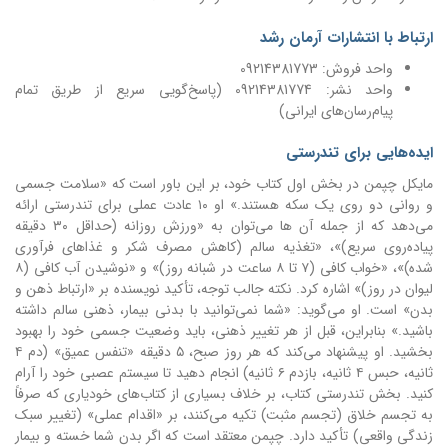
ارتباط با انتشارات آرمان رشد
واحد فروش: 09214381773
واحد نشر: 09214381774 (پاسخ‌گویی سریع از طریق تمام
پیام‌رسان‌های ایرانی)
ایده‌هایی برای تندرستی
مایکل چپمن در بخش اول کتاب خود، بر این باور است که «سلامت جسمی
و روانی دو روی یک سکه هستند.» او ۱۰ عادت عملی برای تندرستی ارائه
می‌دهد که از جمله آن ها می‌توان به «ورزش روزانه (حداقل ۳۰ دقیقه
پیاده‌روی سریع)»، «تغذیه سالم (کاهش مصرف شکر و غذاهای فرآوری
شده)»، «خواب کافی (۷ تا ۸ ساعت در شبانه روز)» و «نوشیدن آب کافی (۸
لیوان در روز)» اشاره کرد. نکته جالب توجه، تأکید نویسنده بر «ارتباط ذهن و
بدن» است. او می‌گوید: «شما نمی‌توانید با بدنی بیمار، ذهنی سالم داشته
باشید.» بنابراین، قبل از هر تغییر ذهنی، باید وضعیت جسمی خود را بهبود
بخشید. او پیشنهاد می‌کند که هر روز صبح، ۵ دقیقه «تنفس عمیق» (دم ۴
ثانیه، حبس ۴ ثانیه، بازدم ۶ ثانیه) انجام دهید تا سیستم عصبی خود را آرام
کنید. بخش تندرستی کتاب، بر خلاف بسیاری از کتاب‌های خودیاری که صرفاً
به تجسم خلاق (تجسم مثبت) تکیه می‌کنند، بر «اقدام عملی» (تغییر سبک
زندگی واقعی) تأکید دارد. چپمن معتقد است که اگر بدن شما خسته و بیمار