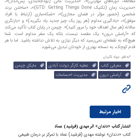
مطالعه، دوره‌های مهارتی)»، «مدیریت مالی (بودجه‌بندی، پس‌انداز)»،
«مدیریت زمان (تکنیک GTD: Getting Things Done)»، «ساختن برند
شخصی (حضور مؤثر در فضای مجازی)»، «شبکه‌سازی (ارتباط با افراد
موفق)»، «یادگیری مداوم (هر روز یک چیز جدید یاد بگیرید)» و «بازنگری
سالانه (هر سال اهداف خود را مرور کنید)». چپمن در پایان کتاب تأکید می‌کند
که «آرامش درون» یک مقصد نیست، بلکه یک سفر مداوم است. شما
هیچ‌گاه به نقطه‌ای نمی‌رسید که دیگر نیازی به تلاش نداشته باشید. اما با هر
قدم کوچک، به نسخه بهتری از خودتان تبدیل می‌شوید.
*به قلم: جواد لگزیان
معرفی کتاب
عطیه کارگر دولت آبادی
مایکل چپمن
آرامش درون
مدیریت احساسات
اخبار مرتبط
انتشار کتاب «دندان» اثر مهدی (فرشید) عماد
کتاب «دندان» نوشته مهدی (فرشید) عماد با تمرکز بر درمان طبیعی