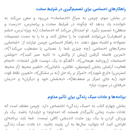
راهکارهای احساسی برای تصمیم‌گیری در شرایط سخت
در بخش سوم، چپمن به سراغ «احساسات» می‌رود و سعی می‌کند به
خواننده یاد بدهد که چگونه در شرایط سخت و پراسترس، «درست و
منطقی» تصمیم بگیرد. او استدلال می‌کند که احساسات (به ویژه ترس، خشم
و اضطراب) می‌توانند قضاوت ما را مختل کنند و ما را به سمت تصمیمات
عجولانه و اشتباه سوق دهند. ده راهکار احساسی چپمن عبارتند از: «شناسایی
محرک‌های احساسی (چه چیزی شما را عصبانی یا مضطرب می‌کند؟)»،
«تمرین فاصله گرفتن (پیش از واکنش، ۱۰ ثانیه صبر کنید)»، «نوشتن
احساسات (روزنامه هیجانی)»، «گفتگو با یک دوست قابل اعتماد»، «انجام
فعالیت آرامش بخش (موسیقی، نقاشی، باغبانی)»، «تغییر محیط (از محیط
استرس‌زا خارج شوید)»، «تمرکز بر راه حل (نه بر مشکل)»، «تعیین نقاط قوت
خود (به جای تمرکز بر ضعف‌ها)»، «بخشش خود و دیگران» و «درمان
حرفه‌ای در صورت نیاز».
برنامه‌ها و عادات سبک زندگی برای تأثیر مداوم
بخش چهارم کتاب به «سبک زندگی» اختصاص دارد. چپمن معتقد است که
عادات مثبت زمانی تأثیرگذار هستند که «مداوم» و «پایدار» باشند. یک بار
ورزش کردن یا یک روز مثبت اندیشی کافی نیست. شما باید برنامه‌ای
طراحی کنید که بتوانید سال‌ها به آن پایبند باشید. ده عادت سبک زندگی