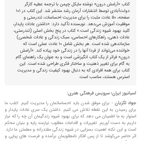
کتاب «آرامش درون» نوشته مایکل چپمن با ترجمه عطیه کارگر
دولت‌آبادی توسط انتشارات آرمان رشد منتشر شد. این کتاب در ۱۰۱
صفحه، ۵۰ عادت مثبت را برای مدیریت احساسات، تندرستی و
موفقیت آموزش می‌دهد. نویسنده تأکید دارد: «داشتن عادات پایدار،
کلید بهبود شیوه زندگی است.» کتاب در پنج بخش اصلی (تندرستی،
عادات ذهنی، راهکارهای احساسی، سبک زندگی و عادات شخصی)
سازماندهی شده است. هر بخش شامل ۱۰ عادت عملی است که
خواننده می‌تواند از فردا آنها را در زندگی خود پیاده کند. «آرامش
درون» فراتر از یک کتاب انگیزشی است و به عنوان یک راهنمای گام
به گام برای تغییر ذهنیت و ساختار فکری طراحی شده است. این
کتاب برای همه افرادی که به دنبال بهبود کیفیت زندگی و مدیریت
استرس هستند، مناسب است.
آسیانیوز ایران؛ سرویس فرهنگی هنری:
جواد لگزیان
- برای موفق شدن باید احساساتمان را مدیریت کنیم. اغلب ما
برای رسیدن به این نقطه تلاش می ‌کنیم. داشتن یک سری عادات پایدار و
استوار به ما اطمینان می ‌دهد که برای بهبود شیوه زندگیمان آن چه را که نیاز
داریم به دست آوریم. تغییرات و اقدامات مطلوب نیازمند پایه و بنیان محکم
است و این نکته اهمیت بسزایی در شیوه زندگی مقتدرانه و مطمئن ما دارد.
اثر حاضر می‌‌کوشد تا از پس افکار نامطلوبمان برآمده و فرصت ‌های پیاپی و