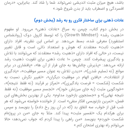
باشد، هیچ میزان مثبت اندیشی نمی‌تواند شما را شاد کند. بنابراین، «درمان
افسردگی و اضطراب باید از بدن شروع شود.»
عادات ذهنی برای ساختار فکری رو به رشد (بخش دوم)
در بخش دوم کتاب، چپمن به سراغ «عادات ذهنی» می‌رود. او مفهوم
«ذهنیت رشد» (Growth Mindset) را که توسط کارول دوک (روانشناس
استنفورد) معرفی شده، بسط می‌دهد. بر اساس این نظریه، افراد دارای
«ذهنیت ثابت» معتقدند که هوش و استعداد ذاتی است و قابل تغییر
نیست، در حالی که افراد دارای «ذهنیت رشد» معتقدند که می‌توانند با تلاش
و یادگیری پیشرفت کنند. چپمن ۱۰ عادت ذهنی برای تقویت ذهنیت رشد
ارائه می‌دهد: «پذیرش چالش‌ها به جای فرار از آن ها»، «پافشاری در برابر
موانع (نه تسلیم شدن)»، «دیدن تلاش به عنوان مسیر موفقیت»، «یادگیری
از انتقادات»، «یافتن الهام در موفقیت دیگران»، «تغییر نگرش نسبت به
شکست (شکست = فرصت یادگیری)»، «تمرکز بر فرآیند (نه فقط نتیجه)»،
«خودگویی مثبت (به جای سرزنش خود)»، «تجسم مسیر موفقیت (نه فقط
نتیجه نهایی)» و «جستجوی بازخورد مداوم». یکی از بهترین بخش‌های این
فصل، «تمرین بازنویسی افکار منفی» است. از خواننده خواسته می‌شود که هر
شب قبل از خواب، سه اتفاق بد (که در آن روز رخ داده) را بنویسد و سپس
برای هرکدام یک «تفسیر مثبت» پیدا کند. مثلاً به جای «من در پروژه‌ام
شکست خوردم» بنویسد «من راهی را پیدا کردم که جواب نمی‌دهد؛ حالا
می‌توانم راه بهتری امتحان کنم.»