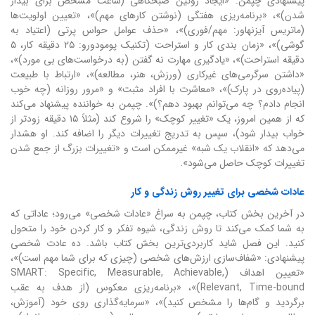
پیشنهادی چپمن: «ایجاد روتین صبحگاهی (ساعت مشخص برای بیدار
شدن)»، «برنامه‌ریزی هفتگی (نوشتن کارهای مهم)»، «تعیین اولویت‌ها
(ماتریس آیزنهاور: مهم/فوری)»، «حذف عوامل حواس پرتی (اعتیاد به
گوشی)»، «زمان بندی کار و استراحت (تکنیک پومودورو: ۲۵ دقیقه کار، ۵
دقیقه استراحت)»، «یادگیری مهارت نه گفتن (به درخواست‌های بی مورد)»،
«داشتن سرگرمی‌های غیرکاری (ورزش، هنر، مطالعه)»، «ارتباط با طبیعت
(پیاده‌روی در پارک)»، «معاشرت با افراد مثبت» و «مرور روزانه (چه خوب
انجام دادم؟ چه می‌توانم بهبود دهم؟)». چپمن به خواننده پیشنهاد می‌کند
که از همین امروز، یک «تغییر کوچک» را شروع کند (مثلاً ۱۵ دقیقه زودتر از
خواب بیدار شود)، سپس به تدریج تغییرات دیگر را اضافه کند. او هشدار
می‌دهد که «انقلاب یک شبه» غیرممکن است و «تغییرات بزرگ از جمع شدن
تغییرات کوچک حاصل می‌شود».
عادات شخصی برای تغییر روش زندگی و کار
در آخرین بخش کتاب، چپمن به سراغ «عادات شخصی» می‌رود؛ عاداتی که
به شما کمک می‌کند تا روش زندگی، شیوه تفکر و کار کردن خود را متحول
کنید. این فصل شاید کاربردی‌ترین بخش کتاب باشد. ده عادت شخصی
پیشنهادی: «شفاف‌سازی ارزش‌های شخصی (چیزی که برای شما مهم است)»،
«تعیین اهداف (SMART: Specific, Measurable, Achievable,
Relevant, Time-bound)»، «برنامه‌ریزی معکوس (از هدف به عقب
برگردید و گام‌ها را مشخص کنید)»، «سرمایه‌گذاری روی خود (آموزش،