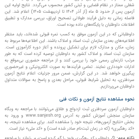
شغلی ممتاز در نظام قضایی و ثبتی کشور محسوب می‌گردد. نتایج اولیه این
آزمون پس از حدود ۵ ماه (از آذر ۱۴۰۴ تا اردیبهشت ۱۴۰۵) اعلام شد. این
فاصله زمانی به دلیل فرآیند طولانی تصحیح اوراق، بررسی مدارک و تطبیق
اطلاعات داوطلبان با پایگاه‌های داده بوده است.
داوطلبانی که در این آزمون موفق به کسب نمره قبولی شده‌اند، باید منتظر
اطلاعیه‌های بعدی سازمان ثبت اسناد و املاک باشند. این اطلاعیه‌ها مربوط به
زمان، مکان و مدارک لازم برای تشکیل پرونده و آغاز دوره کارآموزی است.
سازمان ثبت اسناد و املاک کشور به داوطلبان توصیه کرده است که به طور
مرتب تارنمای رسمی خود را بررسی کنند و از مراجعه حضوری بی‌موقع به
ادارات خودداری نمایند. تمامی فرآیندها به صورت الکترونیکی و غیرحضوری
پیگیری خواهد شد. در این گزارش، ضمن مرور جزئیات اعلام نتایج آزمون
سردفتری، به تحلیل شرایط قبولی، مراحل بعدی و پاسخ به سوالات متداول
داوطلبان می‌پردازیم.
نحوه مشاهده نتایج آزمون و نکات فنی
داوطلبان آزمون سردفتری ثبت ازدواج و طلاق می‌توانند با مراجعه به وبگاه
سازمان سنجش آموزش کشور به آدرس www.sanjesh.org و ورود به
بخش «نتایج آزمون‌ها»، نتیجه خود را مشاهده کنند. برای مشاهده نتیجه، به
«کد رهگیری» (که در زمان ثبت‌نام صادر شده است) و «کد ملی» نیاز است.
نکته مهم:
اگر داوطلب کد رهگیری خود را گم کرده است، می‌تواند با مراجعه