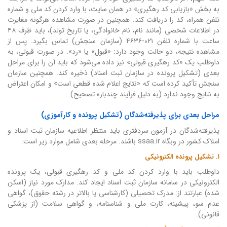
به بخش «بازیابی کد رهگیری» در همان سایت، با وارد کردن کد ملی و شماره
تلفن همراه، کد را دریافت کند. همچنین در صورت مشاهده هرگونه مغایرت
در اطلاعات شخصی (مانند نام، نام خانوادگی، یا تاریخ تولد)، باید ظرف ۴۸
ساعت با شماره تلفن ۰۲۱-۴۶۳۶ (سازمان سنجش) تماس بگیرد. پس از
مشاهده نتیجه، دو حالت وجود دارد: «قبول» یا «رد». در صورت قبولی، به
داوطلب یک «کد رهگیری قبولی» نیز داده می‌شود که باید آن را برای مراحل
بعدی (تشکیل پرونده در سازمان ثبت اسناد) ذخیره کند. همچنین سازمان
سنجش تأکید کرده است که «نتایج اعلام شده قطعی است» و امکان اعتراض
به نتایج وجود ندارد (به دلیل فرآیند چندباره تصحیح).
مراحل بعدی برای پذیرفته‌شدگان (تشکیل پرونده و کارآموزی)
پذیرفته‌شدگان در آزمون سردفتری باید منتظر اطلاعیه سازمان ثبت اسناد و
املاک کشور در وبگاه ssaa.ir باشند. مرحله بعدی شامل موارد زیر است:
۱. تشکیل پرونده الکترونیکی
داوطلب باید با وارد کردن کد ملی و کد رهگیری قبولی، یک پرونده
الکترونیکی در سامانه سازمان ثبت اسناد ایجاد کند. مدارک مورد نیاز (اسکن
شده) عبارتند از: مدرک تحصیلی (کارشناسی یا بالاتر در رشته حقوق)، گواهی
عدم سوء پیشینه، کارت ملی و شناسنامه، و گواهی سلامت (از پزشکی
قانونی).