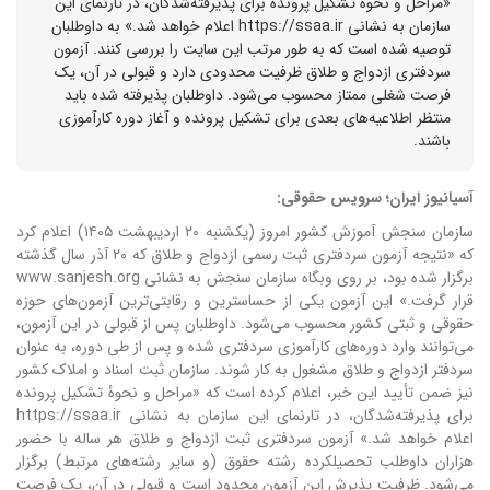
«مراحل و نحوۀ تشکیل پرونده برای پذیرفته‌شدگان، در تارنمای این
سازمان به نشانی https://ssaa.ir اعلام خواهد شد.» به داوطلبان
توصیه شده است که به طور مرتب این سایت را بررسی کنند. آزمون
سردفتری ازدواج و طلاق ظرفیت محدودی دارد و قبولی در آن، یک
فرصت شغلی ممتاز محسوب می‌شود. داوطلبان پذیرفته شده باید
منتظر اطلاعیه‌های بعدی برای تشکیل پرونده و آغاز دوره کارآموزی
باشند.
آسیانیوز ایران؛ سرویس حقوقی:
سازمان سنجش آموزش کشور امروز (یکشنبه ۲۰ اردیبهشت ۱۴۰۵) اعلام کرد
که «نتیجه آزمون سردفتری ثبت رسمی ازدواج و طلاق که ۲۰ آذر سال گذشته
برگزار شده بود، بر روی وبگاه سازمان سنجش به نشانی www.sanjesh.org
قرار گرفت.»
این آزمون یکی از حساسترین و رقابتی‌ترین آزمون‌های حوزه
حقوقی و ثبتی کشور محسوب می‌شود. داوطلبان پس از قبولی در این آزمون،
می‌توانند وارد دوره‌های کارآموزی سردفتری شده و پس از طی دوره، به عنوان
سردفتر ازدواج و طلاق مشغول به کار شوند.
سازمان ثبت اسناد و املاک کشور
نیز ضمن تأیید این خبر، اعلام کرده است که «مراحل و نحوۀ تشکیل پرونده
برای پذیرفته‌شدگان، در تارنمای این سازمان به نشانی https://ssaa.ir
اعلام خواهد شد.» آزمون سردفتری ثبت ازدواج و طلاق هر ساله با حضور
هزاران داوطلب تحصیلکرده رشته حقوق (و سایر رشته‌های مرتبط) برگزار
می‌شود. ظرفیت پذیرش این آزمون محدود است و قبولی در آن، یک فرصت