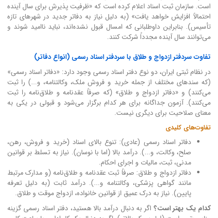
است. سازمان ثبت اسناد اعلام کرده است که «ظرفیت پذیرش برای سال آینده
احتمالاً افزایش خواهد یافت» (به دلیل نیاز به دفاتر جدید در شهرهای تازه
تأسیس). بنابراین داوطلبانی که امسال قبول نشده‌اند، نباید ناامید شوند و
می‌توانند سال آینده مجدداً شرکت کنند.
تفاوت سردفتر ازدواج و طلاق با سردفتر اسناد رسمی (انواع دفاتر)
در نظام ثبتی ایران، دو نوع دفتر اسناد رسمی وجود دارد: «دفاتر اسناد رسمی»
(که سندهای مختلف از جمله خرید و فروش ملک، وکالتنامه، و...) را ثبت
می‌کنند) و «دفاتر ازدواج و طلاق» (که صرفاً عقدنامه و طلاق‌نامه را ثبت
می‌کنند). آزمون جداگانه برای هر کدام برگزار می‌شود و قبولی در یکی به
معنای صلاحیت برای دیگری نیست.
تفاوت‌های کلیدی
دفاتر اسناد رسمی (عادی): تنوع بالای اسناد (خرید و فروش، رهن،
صلح، وکالت، و...). درآمد بالا (اما با نوسان). نیاز به تسلط بر قوانین
مدنی، ثبت، مالیات و اجرای احکام.
دفاتر ازدواج و طلاق: صرفاً ثبت عقدنامه و طلاق‌نامه (و مدارک مرتبط
مانند گواهی پزشکی، وکالتنامه و...). درآمد ثابت (به دلیل تعرفه
پایین). نیاز به درک عمیق از قوانین خانواده، ازدواج موقت و طلاق.
کدام یک بهتر است؟
اگر به دنبال درآمد بالا هستید، دفتر اسناد رسمی گزینه