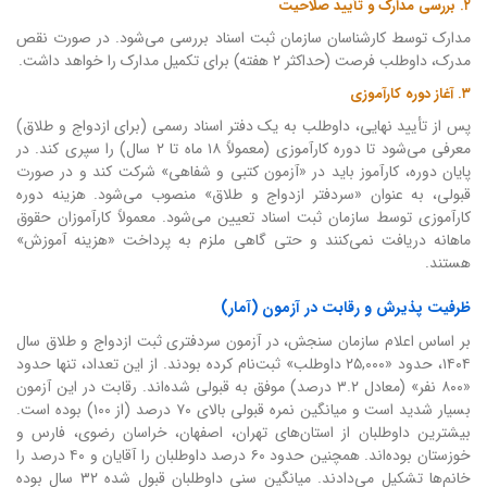
۲. بررسی مدارک و تأیید صلاحیت
مدارک توسط کارشناسان سازمان ثبت اسناد بررسی می‌شود. در صورت نقص
مدرک، داوطلب فرصت (حداکثر ۲ هفته) برای تکمیل مدارک را خواهد داشت.
۳. آغاز دوره کارآموزی
پس از تأیید نهایی، داوطلب به یک دفتر اسناد رسمی (برای ازدواج و طلاق)
معرفی می‌شود تا دوره کارآموزی (معمولاً ۱۸ ماه تا ۲ سال) را سپری کند. در
پایان دوره، کارآموز باید در «آزمون کتبی و شفاهی» شرکت کند و در صورت
قبولی، به عنوان «سردفتر ازدواج و طلاق» منصوب می‌شود. هزینه دوره
کارآموزی توسط سازمان ثبت اسناد تعیین می‌شود. معمولاً کارآموزان حقوق
ماهانه دریافت نمی‌کنند و حتی گاهی ملزم به پرداخت «هزینه آموزش»
هستند.
ظرفیت پذیرش و رقابت در آزمون (آمار)
بر اساس اعلام سازمان سنجش، در آزمون سردفتری ثبت ازدواج و طلاق سال
۱۴۰۴، حدود «۲۵,۰۰۰ داوطلب» ثبت‌نام کرده بودند. از این تعداد، تنها حدود
«۸۰۰ نفر» (معادل ۳.۲ درصد) موفق به قبولی شده‌اند. رقابت در این آزمون
بسیار شدید است و میانگین نمره قبولی بالای ۷۰ درصد (از ۱۰۰) بوده است.
بیشترین داوطلبان از استان‌های تهران، اصفهان، خراسان رضوی، فارس و
خوزستان بوده‌اند. همچنین حدود ۶۰ درصد داوطلبان را آقایان و ۴۰ درصد را
خانم‌ها تشکیل می‌دادند. میانگین سنی داوطلبان قبول شده ۳۲ سال بوده