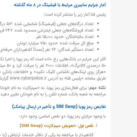
آمار جرایم سایبری مرتبط با فیشینگ در ۸ ماه گذشته
پلیس فتا آمار زیر را منتشر کرده است:
تعداد درگاه‌های جعلی (فیشینگ) شناسایی شده: ۵۱۲ درگاه.
تعداد فروشگاه‌های جعلی اینترنتی مسدود شده: ۲۴۷ فروشگاه.
تعداد مالباختگان: حدود ۱۵,۰۰۰ نفر.
مبلغ کل سرقت شده: حدود ۷۵۰ میلیارد تومان.
تعداد دستگیر شدگان: ۷۲ نفر (عمدتاً کلاهبرداران حرفه‌ای).
اکثر این جرایم در بانک‌هایی رخ داده است که رمز پویا را اجرا ن
۵۰ درص
«هرگز روی لینک‌های ناشناس کلیک نکنید» و «اطلاعات بانکی خ
طریق سامانه «پلیس فتا» به آدرس www.cyberpolice.ir گزارش دهید.
نکته مهم:
برای فعال‌سازی رمز پویا، به «سیم‌کارت به نام خودتا
مراجعه به شعبه بانک، شماره تلفن را به نام خودتان تغییر دهید.
نقایص رمز پویا (SIM Swap و تأخیر در ارسال پیامک)
با وجود مزایای رمز پویا، دو نقص اساسی وجود دارد:
نقص اول: «تعویض سیم‌کارت» (SIM Swap)
کلاهبردار با مراجعه به یکی از دفاتر خدمات ارتباطی (ب