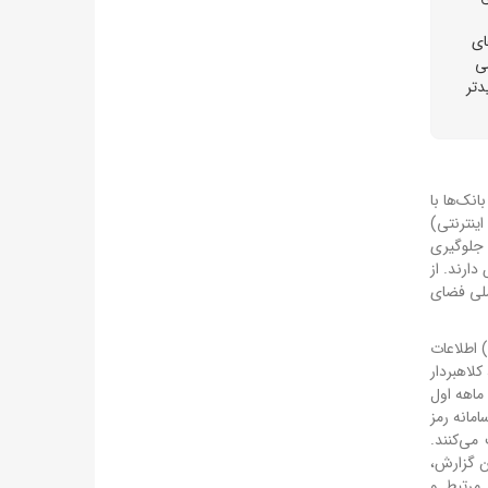
ای
 پویا (یکبار مصرف) جایگزین رمز دوم ثابت ۴ رقمی
دتر
ام بانک‌ها با
هر تراکنش (خرید اینترنتی)
ز جلوگیری
دارند. از
ملی فضای
) اطلاعات
برود، کلاهبردار
نمی‌تواند بدون رمز یکبار مصرف (که به تلفن قربانی ارسال می‌شود) تراکنش انجام دهد. دادستان تهران تصریح کرد: «در ۶ ماهه دوم سال ۱۴۰۴ و ۲ ماهه اول
ا این حال، سامانه رمز
 تلفن خود هدایت می‌کنند.
ن گزارش،
 مرتبط و