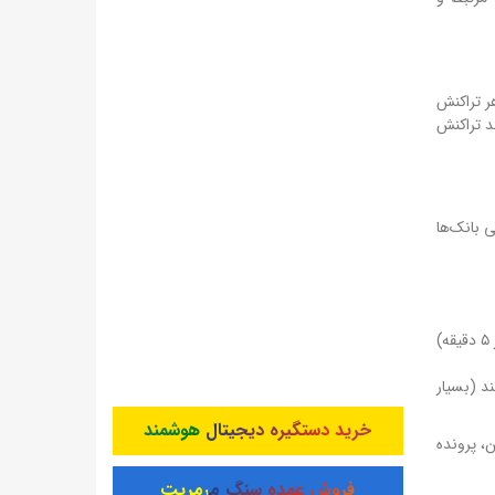
 هر تراکنش
د تراکنش
زی کنند.» با این حال، برخی بانک‌ها
بانک‌های با نقص (۱۵ درصد): بانک سینا، بانک سرمایه، بانک شهر، بانک انصار. این بانک‌ها گاهی پیامک ارسال نمی‌کنند یا با تأخیر (بیش از ۵ دقیقه)
کنند (بسیار
خرید دستگیره دیجیتال هوشمند
، پرونده
فروش عمده سنگ مرمریت