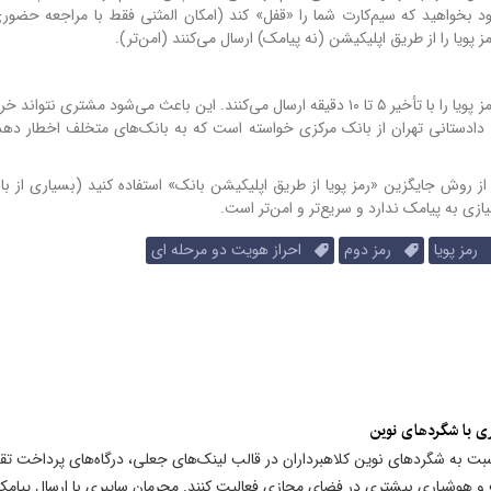
ر خود بخواهید که سیم‌کارت شما را «قفل» کند (امکان المثنی فقط با مراجعه حض
پویا را از طریق اپلیکیشن (نه پیامک) ارسال می‌کنند (امن‌تر).
برخی بانک‌ها (مانند بانک سینا و سرمایه) گاهی پیامک رمز پویا را با تأخیر ۵ تا ۱۰ دقیقه ارسال می‌کنند. این باعث می‌شود مشتر
قیقه منقضی می‌شود). دادستانی تهران از بانک مرکزی خواسته است که به بانک‌های متخلف اخطار دهد
، از روش جایگزین «رمز پویا از طریق اپلیکیشن بانک» استفاده کنید (بسیاری از با
زی به پیامک ندارد و سریع‌تر و امن‌تر است.
رمز پویا
رمز دوم
احراز هویت دو مرحله ای
اری با شگردهای نوین
سبت به شگردهای نوین کلاهبرداران در قالب لینک‌های جعلی، درگاه‌های پرداخت تق
 و هوشیاری بیشتری در فضای مجازی فعالیت کنند. مجرمان سایبری با ارسال پیامک