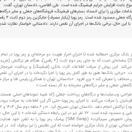
ین موضوع باعث افزایش جرایم فیشینگ شده است. علی القاصی، دادستان تهران، گفت:
دامات مؤثری را برای انسداد بسترهای فیشینگ، فروشگاه‌های جعلی و سایر درگاه‌ه
مجرمانه به کار بسته است.» در ۸ ماه گذشته، بیش از ۵۰۰ درگاه جعلی مسدود شده است. رمز
ا این حال، برخی بانک‌ها در اجرای آن نقص دارند. دادستانی خواستار نظارت شدی
شنبه ۱۹ اردیبهشت ۱۴۰۵) اعلام کرد که از بانک مرکزی «مطالبه شده تا اجرای احراز هویت دو مرحله‌ای و رمز پویا در تم
رمز پویا (One-Time Password - OTP) سامانه‌ای است که به جای رمز دوم ثابت (۴ رقمی)، هنگام 
ه مشتری ارسال می‌کند. این روش از سرقت اطلاعات کارت بانکی (فیشینگ) و برداشت غیرمجا
رخی بانک‌ها هنوز به طور کامل رمز پویا را اجرا نکرده‌اند یا در اجرای آن نقص 
 متخلف را معرفی کند.» وی افزود: «دادستانی تهران با همکاری پلیس فتا و مرکز 
ه‌های جعلی و سایر درگاه‌های مجرمانه به کار بسته است.»
سایبری با طراحی وب‌سایت‌ها و درگاه‌های پرداخت جعلی (که شبیه نمونه‌های اصلی هستند
ت بانکی (شماره کارت، رمز دوم ثابت، تاریخ انقضا و CVV2) قربانیان را سرقت می‌کنند. با اجرای رمز پویا، حتی اگر این اطلاعات به سرقت 
۱۴۰۵، بیش از ۵۰۰ درگاه جعلی (فیشینگ) توسط پلیس فتا شناسایی و مسدود شده است. ۷۲ نفر نیز در این رابطه دستگیر شده‌اند.» ب
پویا نیز بدون نقص نیست. برخی کلاهبرداران با استفاده از روش «تعویض سیم‌کارت» (SIM Swap) پیامک رمز پویا را به
دستانی تهران از بانک مرکزی خواسته است که این نقایص را نیز برطرف کند. در ای
 معایب رمز پویا، نحوه فعال‌سازی آن در بانک‌های مختلف، آمار جرایم سایبری