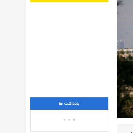
یادداشت ها
ی