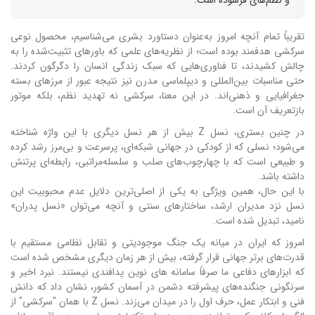
تقریباً تمام آنچه امروز به‌عنوان دستاورد بشری می‌شناسیم، محصول نوعی
سرکشی هدفمند بوده است؛ از نظریه‌های علمی که باورهای تثبیت‌شده را به
چالش کشیدند، تا فناوری‌هایی که سبک زندگی انسان را دگرگون کردند.
حتی مناسبات بین‌المللی و دیپلماسی مدرن نیز نتیجه عبور از مرزهای بسته
جغرافیایی و ذهنی‌اند. در این معنا، سرکشی نه تهدید نظم، بلکه موتور
بازتعریف آن است.
در چنین بستری، نسل Z بیش از هر نسل دیگری با این واژه شناخته
می‌شود؛ نسلی که از کودکی در جهانی شبکه‌ای، پرسرعت و بی‌مرز رشد کرده
و طبیعی است که با چهارچوب‌های صلب و سلسله‌مراتبی، رابطه‌ای پرتنش
داشته باشد.
با این حال، همین ویژگی به یکی از اصلی‌ترین دلایل عدم محبوبیت این
نسل نزد مدیران ارشد، ساختارهای سنتی و آنچه می‌توان «نسل پدران»
نامید، تبدیل شده است.
امروز که ایران در میانه یک جنگ موجودیتی و تقابل نظامی مستقیم با
قدرت‌های برتر جهانی قرار گرفته، بیش از هر زمان دیگری مشخص شده است
که ابزارهای دفاعی ما صرفاً سامانه های نوین پدافندی نیستند. نبرد اخیر و
سرنگونی جنگنده‌های پیشرفته دشمن در آسمان کشور، نشان داد که دانش
فنی و ابتکار عمل، حرف اول را در میدان می‌زند. نسل Z با همان "سرکشی" از