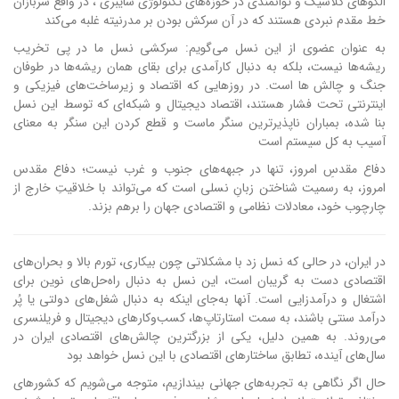
الگوهای کلاسیک و توانمندی در حوزه‌های تکنولوژی سایبری ، در واقع سربازان
خط مقدم نبردی هستند که در آن سرکش بودن بر مدرنیته غلبه می‌کند
به عنوان عضوی از این نسل می‌گویم: سرکشی نسل ما در پی تخریب
ریشه‌ها نیست، بلکه به دنبال کارآمدی برای بقای همان ریشه‌ها در طوفان
جنگ و چالش ها است. در روزهایی که اقتصاد و زیرساخت‌های فیزیکی و
اینترنتی تحت فشار هستند، اقتصاد دیجیتال و شبکه‌ای که توسط این نسل
بنا شده، بمباران‌ ناپذیرترین سنگر ماست و قطع کردن این سنگر به معنای
آسیب به کل سیستم است
دفاع مقدسِ امروز، تنها در جبهه‌های جنوب و غرب نیست؛ دفاع مقدس
امروز، به رسمیت شناختن زبانِ نسلی است که می‌تواند با خلاقیتِ خارج از
چارچوب خود، معادلات نظامی و اقتصادی جهان را برهم بزند.
در ایران، در حالی که نسل زد با مشکلاتی چون بیکاری، تورم بالا و بحران‌های
اقتصادی دست به گریبان است، این نسل به دنبال راه‌حل‌های نوین برای
اشتغال و درآمدزایی است. آنها به‌جای اینکه به دنبال شغل‌های دولتی یا پُر
درآمد سنتی باشند، به سمت استارتاپ‌ها، کسب‌وکارهای دیجیتال و فریلنسری
می‌روند. به همین دلیل، یکی از بزرگترین چالش‌های اقتصادی ایران در
سال‌های آینده، تطابق ساختارهای اقتصادی با این نسل خواهد بود
حال اگر نگاهی به تجربه‌های جهانی بیندازیم، متوجه می‌شویم که کشورهای