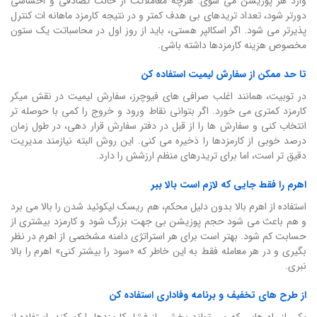
وارد هر پوزیشن می شوی. هرچه معاملاتت از حالت تصادفی و احساسی
دورتر شود، تعداد تریدهای بی هدف کمتر و در نتیجه کارمزد ماهانه ات کنترل
پذیرتر می شود. اگر اسکالپر هستی، باید از روز اول در محاسباتت یک ستون
مخصوص هزینه کارمزدها داشته باشی.
تا حد ممکن از سفارش لیمیت استفاده کن
در توبیت، همانند اغلب صرافی های فیوچرز، سفارش لیمیت در نقش میکر
کارمزد کمتری می خورد. اگر بتوانی نقاط ورود و خروج را کمی با حوصله تر
انتخاب کنی و سفارش ها را از قبل در دفتر سفارش قرار دهی، در طول زمان
درصد خوبی از کارمزدها را ذخیره می کنی. این روش البته نیازمند مدیریت
دقیق تر است، اما برای تریدرهای منظم ارزشش را دارد.
اهرم را فقط جایی که لازم است بالا ببر
استفاده از اهرم بالا بدون دلیل محکم، هم ریسک لیکوئید شدن را بالا می برد
و هم باعث می شود حجم پوزیشن بی جهت بزرگ شود و کارمزد بیشتری از
حسابت کم شود. بهتر است برای هر استراتژی دامنه مشخصی از اهرم در نظر
بگیری و در هر معامله فقط به این خاطر که «سود را بیشتر کنی» اهرم را بالا
نبری.
از طرح های تخفیف و برنامه وفاداری استفاده کن
یکی از راه هایی که می تواند بخشی از فشار کارمزدها را کم کند، استفاده از