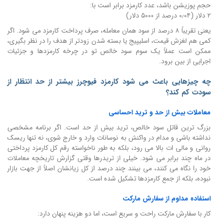
حجم پوزیشن باشد، عدد کارمزد برابر است با:
۲ دلار (۰٫۰۴ درصد از ۵۰۰۰ دلار)
یعنی تقریباً ۸ درصد از سود همان معامله، صرف پرداخت کارمزد می شود. اگر
کمی هم لغزش قیمت، اسلیپیج یا بسته شدن زودتر از هدف را در نظر بگیری،
ممکن است عملاً یک سوم سود خالص تو در چرخه کارمزدها و جزئیات
اجرایی از بین برود.
چه چیزهایی باعث می شود کارمزد فیوچرز بیشتر از حد انتظار از
سودت کم کند؟
معاملات بیش از حد و ترید احساسی
بزرگ ترین قاتل سود خالص، ترید بیش از حد است. اگر برنامه مشخصی
نداشته باشی و مدام در واکنش به نوسانات وارد و خارج شوی، نه تنها ریسک
روانی و مالی ات بالا می رود، بلکه به طور ناخواسته رقم کل کارمزد پرداختی
در ماه چند برابر می شود. خیلی از تریدرها وقتی گزارش تاریخچه معاملات
خود را نگاه می کنند، می بینند چند درصد از کل زیانشان اصلاً از جهت بازار
نبوده، بلکه از جمع کارمزدها تشکیل شده است.
استفاده مداوم از سفارش مارکت
کار با سفارش مارکت راحت و سریع است، اما دو هزینه پنهان دارد: