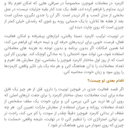
کارمزد در معاملات فیوچرز، مخصوصاً در صرافی هایی که امکان اهرم بالا و
ترید مداوم را فراهم کرده اند، فقط یک عدد کنار بقیه جزئیات نیست؛ در عمل
بخشی از مدل کسب و کار تریدر است. اگر آن را جدی نگیری، ممکن است
بعد از هفته ها تلاش، با یک حسابی روبه رو شوی که رشدش خیلی کمتر از
چیزی است که روی چارت دیده ای.
در توبیت، ترکیب کارمزد نسبتا رقابتی، ابزارهای پیشرفته و امکان فعالیت
فعال، فرصت خوبی برای تریدرهای حرفه ای و نیمه حرفه ای فراهم می کند؛
اما همین امکانات اگر بدون برنامه و بدون توجه به هزینه های معاملاتی
استفاده شود، می تواند سود احتمالی را به سادگی کوچک کند. بهترین کار این
است که از روز اول ساختار کارمزد فیوچرز را بشناسی، نوع سفارش ها، اهرم و
تعداد معاملاتت را با آن هماهنگ کنی و هر ماه یک بار، تاثیر واقعی کارمزدها
را روی سود و زیان خودت محاسبه کنی.
اقدام بعدی تو چیست؟
اگر قصد فعالیت جدی در فیوچرز توبیت را داری، قبل از هر چیز یک فایل
ساده برای ثبت معاملاتت بساز، ساختار کارمزد را برای جفت ارزهای اصلی که
روی آن ها ترید می کنی بررسی کن و برای خودت یک سقف مشخص از
تعداد معاملات روزانه و میزان استفاده از سفارش مارکت تعیین کن. هر چه
شفاف تر بدانی کارمزد فیوچرز دقیقاً چقدر از سودت را کم می کند، راحت تر
می توانی استراتژی ات را تنظیم کنی تا در نهایت، نتیجه واقعی حسابت با
چیزی که روی نمودار می بینی هماهنگ تر شود./