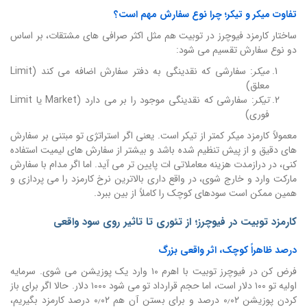
تفاوت میکر و تیکر؛ چرا نوع سفارش مهم است؟
ساختار کارمزد فیوچرز در توبیت هم مثل اکثر صرافی های مشتقات، بر اساس
دو نوع سفارش تقسیم می شود:
میکر
: سفارشی که نقدینگی به دفتر سفارش اضافه می کند (Limit
معلق)
تیکر
: سفارشی که نقدینگی موجود را بر می دارد (Market یا Limit
فوری)
معمولاً کارمزد میکر کمتر از تیکر است. یعنی اگر استراتژی تو مبتنی بر سفارش
های دقیق و از پیش تنظیم شده باشد و بیشتر از سفارش های لیمیت استفاده
کنی، در درازمدت هزینه معاملاتی ات پایین تر می آید. اما اگر مدام با سفارش
مارکت وارد و خارج شوی، در واقع داری بالاترین نرخ کارمزد را می پردازی و
همین ممکن است سودهای کوچک را کاملاً از بین ببرد.
کارمزد توبیت در فیوچرز؛ از تئوری تا تاثیر روی سود واقعی
درصد ظاهراً کوچک، اثر واقعی بزرگ
فرض کن در فیوچرز توبیت با اهرم ۱۰ وارد یک پوزیشن می شوی. سرمایه
اولیه تو ۱۰۰ دلار است، اما حجم قرارداد تو می شود ۱۰۰۰ دلار. حالا اگر برای باز
کردن پوزیشن ۰٫۰۲ درصد و برای بستن آن هم ۰٫۰۲ درصد کارمزد بگیریم،