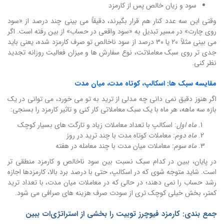
سود و زیان خالص پس از کارمزد
وقتی این سه عدد کنار هم قرار بگیرند، دقیقاً می بینی چند درصد از «سود
روی چارت» در مسیر تبدیل به «سود واقعی در حساب» از بین رفته است. اگر
می بینی مثلاً ۲۰ یا ۳۰ درصد از سود ناخالص تو صرف کارمزد شده، یعنی باید
جدی تر روی سبک معاملاتت، نوع سفارش ها و میزان فعالیت روزانه تجدید
نظر کنی.
مقایسه سبک ها: اسکالپ، کوتاه مدت، میان مدت
اگر هنوز دقیق نمی دانی چه مدلی از ترید به تو می خورد، می توانی در یک
بازه سه ماهه، هر ماه با یک سبک معاملاتی کار کنی و تاثیر کارمزد را بسنجی:
ماه اول
: اسکالپ با تعداد معاملات زیاد و تارگت های بسیار کوچک
ماه دوم
: معاملات کوتاه مدت با چند ترید در روز
ماه سوم
: معاملات میان مدت با چند معامله در هفته
در پایان، ببین در کدام سبک نسبت بین سود ناخالص و کارمزد منطقی تر
است. شاید متوجه شوی که در اسکالپ، حتی با درصد برد بالا، کارمزدها اجازه
رشد حساب را نمی دهند؛ در حالی که در معاملات میان مدت، با تعداد ترید
کمتر، بخش خیلی کوچک تری از سودت صرف هزینه های صرافی می شود.
جمع بندی: کارمزد فیوچرز توبیت را بخشی از استراتژی‌ات ببین