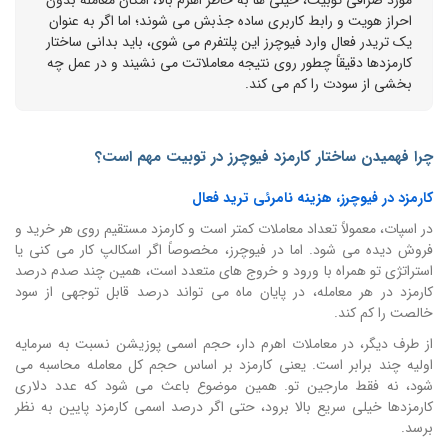
احراز هویت و رابط کاربری ساده جذبش می شوند؛ اما اگر به عنوان
یک تریدر فعال وارد فیوچرز این پلتفرم می شوی، باید بدانی ساختار
کارمزدها دقیقاً چطور روی نتیجه معاملاتت می نشیند و در عمل چه
بخشی از سودت را کم می کند.
چرا فهمیدن ساختار کارمزد فیوچرز در توبیت مهم است؟
کارمزد در فیوچرز، هزینه نامرئی ترید فعال
در اسپات، معمولاً تعداد معاملات کمتر است و کارمزد مستقیم روی هر خرید و
فروش دیده می شود. اما در فیوچرز، مخصوصاً اگر اسکالپ کار می کنی یا
استراتژی تو همراه با ورود و خروج های متعدد است، همین چند صدم درصد
کارمزد در هر معامله، در پایان ماه می تواند درصد قابل توجهی از سود
خالصت را کم کند.
از طرف دیگر، در معاملات اهرم دار، حجم اسمی پوزیشن نسبت به سرمایه
اولیه چند برابر است. یعنی کارمزد بر اساس حجم کل معامله محاسبه می
شود، نه فقط مارجین تو. همین موضوع باعث می شود که عدد دلاری
کارمزدها خیلی سریع بالا برود، حتی اگر درصد اسمی کارمزد پایین به نظر
برسد.