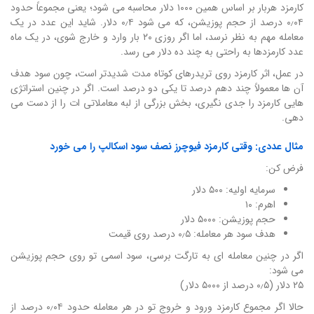
کارمزد هربار بر اساس همین ۱۰۰۰ دلار محاسبه می شود؛ یعنی مجموعاً حدود
۰٫۰۴ درصد از حجم پوزیشن، که می شود ۰٫۴ دلار. شاید این عدد در یک
معامله مهم به نظر نرسد، اما اگر روزی ۲۰ بار وارد و خارج شوی، در یک ماه
عدد کارمزدها به راحتی به چند ده دلار می رسد.
در عمل، اثر کارمزد روی تریدرهای کوتاه مدت شدیدتر است، چون سود هدف
آن ها معمولاً چند دهم درصد تا یکی دو درصد است. اگر در چنین استراتژی
هایی کارمزد را جدی نگیری، بخش بزرگی از لبه معاملاتی ات را از دست می
دهی.
مثال عددی: وقتی کارمزد فیوچرز نصف سود اسکالپ را می خورد
فرض کن:
سرمایه اولیه: ۵۰۰ دلار
اهرم: ۱۰
حجم پوزیشن: ۵۰۰۰ دلار
هدف سود هر معامله: ۰٫۵ درصد روی قیمت
اگر در چنین معامله ای به تارگت برسی، سود اسمی تو روی حجم پوزیشن
می شود:
۲۵ دلار (۰٫۵ درصد از ۵۰۰۰ دلار)
حالا اگر مجموع کارمزد ورود و خروج تو در هر معامله حدود ۰٫۰۴ درصد از