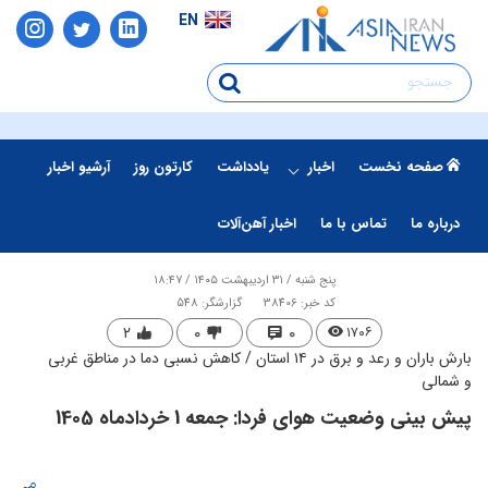
EN
صفحه نخست
اخبار
یادداشت
کارتون روز
آرشیو اخبار
درباره ما
تماس با ما
اخبار آهن‌آلات
پنج شنبه / ۳۱ اردیبهشت ۱۴۰۵ / ۱۸:۴۷
کد خبر: 38406
گزارشگر: 548
۲
۰
۰
۱۷۰۶
بارش باران و رعد و برق در ۱۴ استان / کاهش نسبی دما در مناطق غربی
و شمالی
پیش بینی وضعیت هوای فردا: جمعه 1 خردادماه 1405