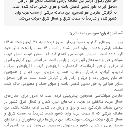
خراسان رضوی درگیر این سامانه بارشی هستند. دمای هوا در این
مناطق نیز به طور نسبی کاهش یافته و هوای خنکی حاکم شده است.
به گزارش سازمان هواشناسی، این سامانه بارشی از سمت غرب وارد
کشور شده و تدریجاً به سمت شرق و شمال شرق حرکت می‌کند.
آسیانیوز ایران؛ سرویس اجتماعی:
پس از روزهای گرم و نسبتاً پایدار، امروز (پنجشنبه ۳۱ اردیبهشت ۱۴۰۵)
سامانه بارشی جدیدی وارد کشور شده و آسمان ۱۴ استان را تحت تأثیر خود
قرار داده است.
سازمان هواشناسی اعلام کرد که آسمان غرب، شمال غرب،
سواحل خزر و دامنه‌های البرز ابری و بارانی است.
بر اساس این گزارش، امروز
از برخی نواحی کرمانشاه، کردستان، آذربایجان غربی، آذربایجان شرقی،
اردبیل، گیلان، مازندران، زنجان، همدان، قزوین، البرز، تهران و همچنین
خراسان رضوی رعد و برق و رگبار باران گزارش شده است.
در این مناطق،
دمای هوا نیز به طور نسبی کاهش یافته و هوای خنک و مطبوعی حاکم شده
است.
سازمان هواشناسی همچنین پیش‌بینی کرده است که امروز برای استان‌های
شمال غرب، مناطقی در غرب، دامنه‌های البرز، شمال و شمال شرق کشور در
برخی ساعات بارندگی، رعد و برق و وزش باد شدید ادامه داشته باشد.
این
سامانه بارشی که از سمت غرب وارد کشور شده، تدریجاً به سمت شرق و
شمال شرق حرکت می‌کند.
خوشبختانه این بارش‌ها برای کشاورزان و دامداران
مناطق غربی و شمالی کشور خبر خوشی محسوب می‌شود، زیرا به تأمین آب