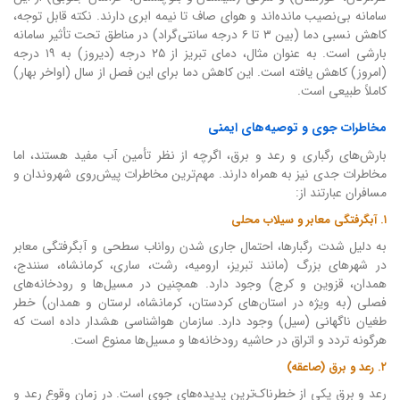
سامانه بی‌نصیب مانده‌اند و هوای صاف تا نیمه ابری دارند. نکته قابل توجه،
کاهش نسبی دما (بین ۳ تا ۶ درجه سانتی‌گراد) در مناطق تحت تأثیر سامانه
بارشی است. به عنوان مثال، دمای تبریز از ۲۵ درجه (دیروز) به ۱۹ درجه
(امروز) کاهش یافته است. این کاهش دما برای این فصل از سال (اواخر بهار)
کاملاً طبیعی است.
مخاطرات جوی و توصیه‌های ایمنی
بارش‌های رگباری و رعد و برق، اگرچه از نظر تأمین آب مفید هستند، اما
مخاطرات جدی نیز به همراه دارند. مهم‌ترین مخاطرات پیش‌روی شهروندان و
مسافران عبارتند از:
۱. آبگرفتگی معابر و سیلاب محلی
به دلیل شدت رگبارها، احتمال جاری شدن رواناب سطحی و آبگرفتگی معابر
در شهرهای بزرگ (مانند تبریز، ارومیه، رشت، ساری، کرمانشاه، سنندج،
همدان، قزوین و کرج) وجود دارد. همچنین در مسیل‌ها و رودخانه‌های
فصلی (به ویژه در استان‌های کردستان، کرمانشاه، لرستان و همدان) خطر
طغیان ناگهانی (سیل) وجود دارد. سازمان هواشناسی هشدار داده است که
هرگونه تردد و اتراق در حاشیه رودخانه‌ها و مسیل‌ها ممنوع است.
۲. رعد و برق (صاعقه)
رعد و برق یکی از خطرناک‌ترین پدیده‌های جوی است. در زمان وقوع رعد و