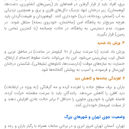
برق، افراد باید از قرار گرفتن در فضاهای باز (زمین‌های کشاورزی، دشت‌ها،
کوهستان)، زیر درختان تنها، نزدیک دکل‌های فلزی و برق و همچنین نزدیکی
به آب (استخر، رودخانه، دریا) خودداری کنند. کوهنوردان و طبیعت‌گردان باید
هرچه سریع‌تر به پناهگاه امن (ساختمان، خودروی بسته) منتقل شوند. در
صورت عدم دسترسی به پناهگاه، در حالت چمباتمه (با کمترین تماس با
زمین) قرار بگیرید.
۳. وزش باد شدید
وزش باد شدید (با سرعت بیش از ۷۰ کیلومتر در ساعت) در مناطق غربی و
شمال غرب پیش‌بینی می‌شود. این باد می‌تواند باعث سقوط اجسام از ارتفاع،
خسارت به سازه‌های موقت (داربست‌ها، تابلوهای تبلیغاتی)، شکستن درختان
کهن‌سال و فرسوده، و آسیب به پوشش گلخانه‌ها شود.
۴. لغزندگی جاده‌ها و کاهش دید
باران و برف سطح جاده را لغزنده کرده و مه گرفتگی (به ویژه در ارتفاعات)
دید افقی را کاهش می‌دهد. رانندگان باید با سرعت مطمئنه حرکت کرده،
فاصله طولی با خودروی جلویی را حداقل ۲ برابر حالت عادی افزایش دهند و
از سبقت غیرمجاز خودداری کنند.
وضعیت جوی تهران و شهرهای بزرگ
تهران: آسمان تهران امروز ابری و در برخی ساعات همراه با رگبار باران و رعد و