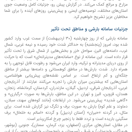
مزارع و مراتع کمک می‌کند.
در گزارش پیش رو، جزئیات کامل وضعیت جوی
استان‌های مختلف، توصیه‌های ایمنی و پیش‌بینی روزهای آینده را برای شما
مخاطبان عزیز تشریح خواهیم کرد.
جزئیات سامانه بارشی و مناطق تحت تأثیر
سامانه بارشی که از روز چهارشنبه (۳۰ اردیبهشت) از سمت غرب وارد کشور
شده بود، امروز (پنجشنبه) به حداکثر شدت خود رسیده و نیمه غربی، شمال
غرب، دامنه‌های البرز، سواحل خزر و بخش‌هایی از شمال شرق را تحت تأثیر
قرار داده است. این سامانه از نوع «سامانه‌های مدیترانه‌ای» است که با حرکت
از روی دریای مدیترانه و ترکیه، وارد ایران می‌شود و رطوبت قابل توجهی را به
همراه دارد. شدت بارش‌ها در مناطق کوهستانی و دامنه‌ها بیشتر از مناطق
جلگه‌ای و کم ارتفاع است. بر اساس نقشه‌های پیش‌یابی هواشناسی،
استان‌هایی که بیشترین میزان بارش را تجربه می‌کنند عبارتند از: آذربایجان
غربی، آذربایجان شرقی، اردبیل، گیلان، مازندران، کردستان، کرمانشاه، زنجان،
همدان، قزوین، البرز و تهران. در این مناطق، بارش‌ها به صورت «رگباری» و
«گاهی شدید» پیش‌بینی می‌شود. در ارتفاعات (مانند کوه‌های سهند، سبلان،
دماوند و علم کوه) بارش به صورت برف و تگرگ نیز گزارش شده است. برای
مثال، در گردنه «حیران» (استان اردبیل) و گردنه «اسالم به خلخال» برف
سنگینی باریده است و تردد فقط با زنجیر چرخ امکان‌پذیر است.
در مقابل، استان‌های مرکزی (اصفهان، یزد، کرمان، سمنان)، جنوبی (بوشهر،
هرمزگان، خوزستان) و شرقی (سیستان و بلوچستان، خراسان جنوبی) از این