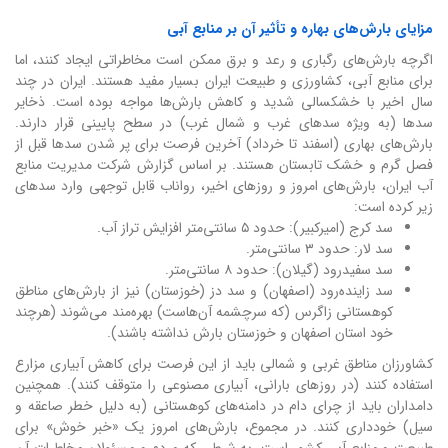
مزایای بارش‌های بهاره و تأثیر آن بر منابع آبی
اگرچه بارش‌های رگباری و رعد و برق ممکن است مخاطراتی ایجاد کنند، اما
برای منابع آبی، کشاورزی و طبیعت ایران بسیار مفید هستند. ایران در چند
سال اخیر با خشکسالی شدید و کاهش بارش‌ها مواجه بوده است. ذخایر
سدها (به ویژه سدهای غرب و شمال غرب) در سطح پایینی قرار دارند.
بارش‌های بهاری (اسفند تا خرداد) آخرین فرصت برای پر شدن سدها قبل از
فصل گرم و خشک تابستان هستند. بر اساس گزارش شرکت مدیریت منابع
آب ایران، بارش‌های امروز و روزهای اخیر، رواناب قابل توجهی وارد سدهای
زیر کرده است:
سد کرج (امیرکبیر): حدود ۵ سانتی‌متر افزایش تراز آب.
سد لار: حدود ۳ سانتی‌متر.
سد سفیدرود (گیلان): حدود ۸ سانتی‌متر.
سد زاینده‌رود (اصفهان) و سد دز (خوزستان) نیز از بارش‌های مناطق
کوهستانی زاگرس (که سرچشمه آن‌هاست) بهره‌مند می‌شوند (هرچند
خود استان اصفهان و خوزستان بارش نداشته باشند).
کشاورزان مناطق غربی و شمالی باید از این فرصت برای کاهش آبیاری مزارع
استفاده کنند (در روزهای بارانی، آبیاری مصنوعی را متوقف کنند). همچنین
دامداران باید از چرای دام در دامنه‌های کوهستانی (به دلیل خطر صاعقه و
سیل) خودداری کنند. در مجموع، بارش‌های امروز یک «خبر خوش» برای
طبیعت و منابع آبی کشور است، به شرطی که مردم و مسئولان مخاطرات آن