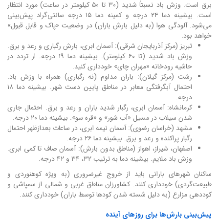
برق است. وزش باد نسبتاً شدید (۳۰ تا ۵۰ کیلومتر در ساعت) مورد انتظار
است. بیشینه دما ۲۴ درجه و کمینه دما ۱۵ درجه سانتی‌گراد پیش‌بینی
می‌شود. آلودگی هوا (به دلیل بارش باران) در وضعیت «پاک و قابل قبول»
خواهد بود.
تبریز (مرکز آذربایجان شرقی): آسمان ابری، بارش رگباری و رعد و برق.
وزش باد شدید (تا ۶۰ کیلومتر). بیشینه دما ۱۹ درجه. از تردد در
حاشیه رودخانه «مهران چای» خودداری کنید.
رشت (مرکز گیلان): باران مداوم (نه رگباری) همراه با وزش باد.
احتمال آبگرفتگی معابر در مناطق پایین دست شهر. بیشینه دما ۱۸
درجه.
کرمانشاه: آسمان ابری، رگبار شدید باران و رعد و برق. احتمال جاری
شدن سیلاب در مسیل «آب شور» و «قره سو». بیشینه دما ۲۰ درجه.
مشهد (خراسان رضوی): آسمان نیمه ابری، در ساعات بعدازظهر احتمال
رگبار پراکنده و رعد و برق. بیشینه دما ۲۶ درجه.
اصفهان، شیراز، اهواز (مناطق بدون بارش): آسمان صاف تا کمی ابری.
وزش باد ملایم. بیشینه دما به ترتیب ۳۲، ۳۴ و ۴۲ درجه.
ساکنان شهرهای بارانی باید از خروج غیرضروری (به ویژه کوهنوردی و
طبیعت‌گردی) خودداری کنند. کشاورزان مناطق غربی و شمالی از سمپاشی و
کوددهی مزارع (به دلیل شسته شدن کودها توسط باران) خودداری کنند.
پیش‌بینی بارش‌ها برای روزهای آینده