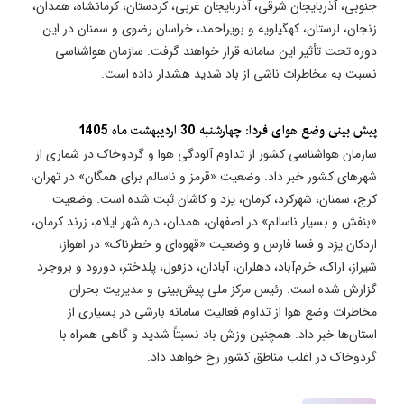
جنوبی، آذربایجان شرقی، آذربایجان غربی، کردستان، کرمانشاه، همدان،
زنجان، لرستان، کهگیلویه و بویراحمد، خراسان رضوی و سمنان در این
دوره تحت تأثیر این سامانه قرار خواهند گرفت. سازمان هواشناسی
نسبت به مخاطرات ناشی از باد شدید هشدار داده است.
پیش بینی وضع هوای فردا: چهارشنبه 30 اردیبهشت ماه 1405
سازمان هواشناسی کشور از تداوم آلودگی هوا و گردوخاک در شماری از
شهرهای کشور خبر داد. وضعیت «قرمز و ناسالم برای همگان» در تهران،
کرج، سمنان، شهرکرد، کرمان، یزد و کاشان ثبت شده است. وضعیت
«بنفش و بسیار ناسالم» در اصفهان، همدان، دره شهر ایلام، زرند کرمان،
اردکان یزد و فسا فارس و وضعیت «قهوه‌ای و خطرناک» در اهواز،
شیراز، اراک، خرم‌آباد، دهلران، آبادان، دزفول، پلدختر، دورود و بروجرد
گزارش شده است. رئیس مرکز ملی پیش‌بینی و مدیریت بحران
مخاطرات وضع هوا از تداوم فعالیت سامانه بارشی در بسیاری از
استان‌ها خبر داد. همچنین وزش باد نسبتاً شدید و گاهی همراه با
گردوخاک در اغلب مناطق کشور رخ خواهد داد.