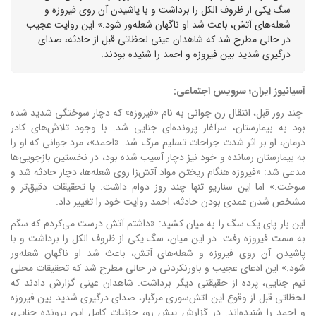
سگ یکی از ظروف الکل را برداشت و با پاشیدن آن روی فیروزه و
شعله‌های آتش، باعث شد او ناگهان شعله‌ور شود.» این روایت عجیب
در حالی مطرح شد که شاهدان عینی لحظاتی قبل از حادثه، صدای
درگیری شدید بین فیروزه و احمد را شنیده بودند.
آسیانیوز ایران؛ سرویس اجتماعی:
چند روز قبل، انتقال زن جوانی به نام «فیروزه» که دچار سوختگی شدید شده
بود به بیمارستان، سرآغاز پرونده‌ای جنایی شد.
با وجود تلاش‌های کادر
درمان، او بر اثر شدت جراحات تسلیم مرگ شد.
«احمد»، مرد جوانی که او را
به بیمارستان رسانده و خود نیز دچار آسیب شده بود، در نخستین بازجویی‌ها
مدعی شد: «فیروزه هنگام ریختن مواد آتش‌زا روی شعله‌ها، دچار حادثه شد و
سوخت.»
اما این سناریو تنها چند روز دوام داشت. با تحقیقات دقیق‌تر و
مشخص شدن عمدی بودن حادثه، احمد روایت خود را تغییر داد.
این بار پای یک سگ را به میان کشید: «داشتم آتش درست می‌کردم که سگم
به سمت فیروزه رفت. در این میان، سگ یکی از ظروف الکل را برداشت و با
پاشیدن آن روی فیروزه و شعله‌های آتش، باعث شد او ناگهان شعله‌ور
شود.»
این ادعای عجیب و باورنکردنی در حالی مطرح شد که تحقیقات محلی
تیم جنایی، پرده از حقیقتی دیگر برداشت.
شاهدان عینی گزارش دادند که
لحظاتی قبل از وقوع این آتش‌سوزی مرگبار، صدای درگیری شدید بین فیروزه
و احمد را شنیده‌اند.
در گزارش پیش رو، جزئیات کامل این پرونده جنایی،