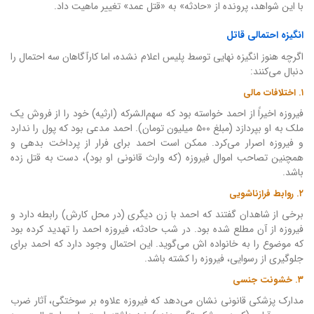
با این شواهد، پرونده از «حادثه» به «قتل عمد» تغییر ماهیت داد.
انگیزه احتمالی قاتل
اگرچه هنوز انگیزه نهایی توسط پلیس اعلام نشده، اما کارآگاهان سه احتمال را
دنبال می‌کنند:
۱. اختلافات مالی
فیروزه اخیراً از احمد خواسته بود که سهم‌الشرکه (ارثیه) خود را از فروش یک
ملک به او بپردازد (مبلغ ۵۰۰ میلیون تومان). احمد مدعی بود که پول را ندارد
و فیروزه اصرار می‌کرد. ممکن است احمد برای فرار از پرداخت بدهی و
همچنین تصاحب اموال فیروزه (که وارث قانونی او بود)، دست به قتل زده
باشد.
۲. روابط فرازناشویی
برخی از شاهدان گفتند که احمد با زن دیگری (در محل کارش) رابطه دارد و
فیروزه از آن مطلع شده بود. در شب حادثه، فیروزه احمد را تهدید کرده بود
که موضوع را به خانواده اش می‌گوید. این احتمال وجود دارد که احمد برای
جلوگیری از رسوایی، فیروزه را کشته باشد.
۳. خشونت جنسی
مدارک پزشکی قانونی نشان می‌دهد که فیروزه علاوه بر سوختگی، آثار ضرب