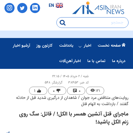
EN
صفحه نخست
اخبار
یادداشت
کارتون روز
آرشیو اخبار
درباره ما
تماس با ما
اخبار آهن‌آلات
شنبه / ۲ خرداد ۱۴۰۵ / ۲۲:۱۵
کد خبر: 38453
گزارشگر: 548
۱
۰
۰
۱۲۱
روایت‌های متناقض مرد جوان / شاهدان از درگیری شدید قبل از حادثه
گفتند / بازداشت به اتهام قتل
ماجرای قتل آتشین همسر با الکل! / قاتل: سگ روی
زنم الکل پاشید!