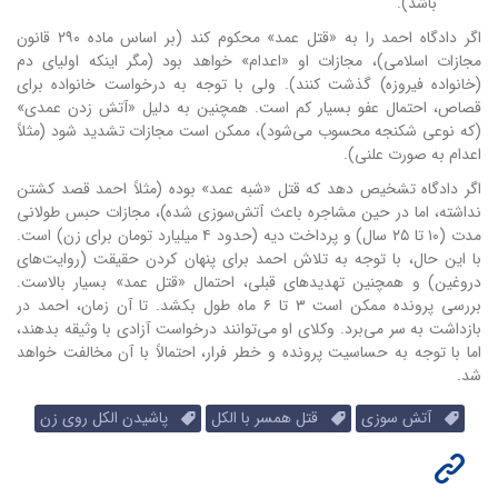
باشد).
اگر دادگاه احمد را به «قتل عمد» محکوم کند (بر اساس ماده ۲۹۰ قانون
مجازات اسلامی)، مجازات او «اعدام» خواهد بود (مگر اینکه اولیای دم
(خانواده فیروزه) گذشت کنند). ولی با توجه به درخواست خانواده برای
قصاص، احتمال عفو بسیار کم است. همچنین به دلیل «آتش زدن عمدی»
(که نوعی شکنجه محسوب می‌شود)، ممکن است مجازات تشدید شود (مثلاً
اعدام به صورت علنی).
اگر دادگاه تشخیص دهد که قتل «شبه عمد» بوده (مثلاً احمد قصد کشتن
نداشته، اما در حین مشاجره باعث آتش‌سوزی شده)، مجازات حبس طولانی
مدت (۱۰ تا ۲۵ سال) و پرداخت دیه (حدود ۴ میلیارد تومان برای زن) است.
با این حال، با توجه به تلاش احمد برای پنهان کردن حقیقت (روایت‌های
دروغین) و همچنین تهدیدهای قبلی، احتمال «قتل عمد» بسیار بالاست.
بررسی پرونده ممکن است ۳ تا ۶ ماه طول بکشد. تا آن زمان، احمد در
بازداشت به سر می‌برد. وکلای او می‌توانند درخواست آزادی با وثیقه بدهند،
اما با توجه به حساسیت پرونده و خطر فرار، احتمالاً با آن مخالفت خواهد
شد.
آتش سوزی
قتل همسر با الکل
پاشیدن الکل روی زن