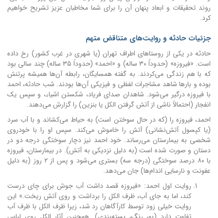
روند تحقیقات و ابعاد پنهان آن را برای شما مخاطبان عزیز تشریح خواهیم
کرد.
جزئیات حادثه و روایت‌های متناقض متهم
حادثه در یکی از روستاهای اطراف تهران (یا شهری در غرب کشور) رخ داده
است. «فیروزه» (حدوداً ۳۰ ساله) و «احمد» (حدوداً ۳۵ ساله) چند سالی بود
که با هم زندگی می‌کردند. به گفته همسایگان، رابطه آن‌ها همیشه پرتنش
بوده و بارها شاهد مشاجرات لفظی و فیزیکی آن‌ها بودند. شب حادثه، احمد
با فیروزه درگیر می‌شود. شاهدان صدای فریاد، شکستن اشیاء، و سپس یک
انفجار (احتمالاً ناشی از آتش گرفتن الکل یا بنزین) را گزارش می‌دهند.
احمد، فیروزه را (که در حال سوختن است) به حیاط می‌کشاند و با آب سرد
(یا کپسول آتش‌نشانی) آتش را خاموش می‌کند. سپس او را با خودروی
شخصی به بیمارستان می‌رساند. خود احمد نیز دچار سوختگی درجه دو در
دستان و صورت شده است (به دلیل نزدیکی به آتش). در بیمارستان، فیروزه
با ۸۰ درصد سوختگی (درجه سه) بستری می‌شود و پس از ۲ روز (به دلیل
عفونت و نارسایی اندام‌ها) جان می‌دهد.
روایت اول احمد: «فیروزه قصد داشت آب جوش برای چای درست
کند، اما به جای آب، ظرف الکل را برداشت و روی آتش ریخت.» این
روایت خیلی زود توسط کارآگاهان رد شد، زیرا ظرف الکل با ظرف آب
تفاوت دارد (بو، رنگ، بسته‌بندی). همچنین آثار الکل روی لباس