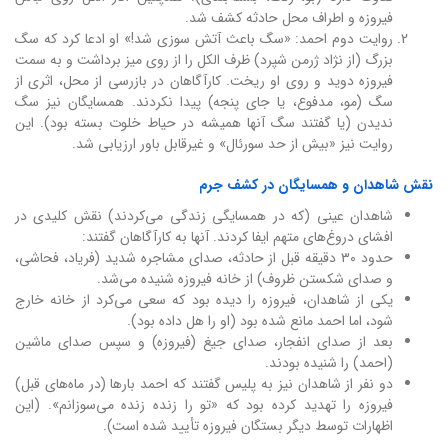
فیروزه و اطراف محل حادثه کشف شد.
روایت دوم احمد: «سگ باعث آتش سوزی شد!» او ادعا کرد که سگ
بزرگ (از نژاد ژرمن شپرد) ظرف الکل را از روی میز برداشت و به سمت
فیروزه دوید و روی او ریخت. کارآگاهان در بازرسی از محل، اثری از
سگ (مو، مدفوع، یا جای پنجه) پیدا نکردند. همسایگان نیز سگ
ندیدن (یا گفتند سگ آنها همیشه در حیاط خلوت بسته بود). این
روایت نیز «بیش از حد سورئال» و غیرقابل باور ارزیابی شد.
نقش شاهدان و همسایگان در کشف جرم
شاهدان عینی (که در همسایگی زندگی می‌کردند) نقش کلیدی در
افشای دروغ‌های متهم ایفا کردند. آنها به کارآگاهان گفتند:
حدود ۳۰ دقیقه قبل از حادثه، صدای مشاجره شدید (فریاد، فحاشی،
و صدای شکستن ظروف) از خانه فیروزه شنیده می‌شد.
یکی از شاهدان، فیروزه را دیده بود که سعی می‌کرد از خانه خارج
شود، اما احمد مانع شده بود (او را هل داده بود).
بعد از صدای انفجار، صدای جیغ (فیروزه) و سپس صدای ماشین
(احمد) را شنیده بودند.
دو نفر از شاهدان نیز به پلیس گفتند که احمد بارها (در ماه‌های قبل)
فیروزه را تهدید کرده بود که «تو را زنده زنده می‌سوزانم». (این
اظهارات توسط دیگر بستگان فیروزه تأیید شده است).