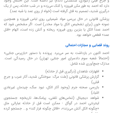
و جرح قبلی (کبودی، شکستگی دنده) نیز داشته است. این احتمال وجود
دارد که احمد به طور مکرر فیروزه را کتک می‌زده و در شب حادثه، پس از یک
درگیری شدید، تصمیم به قتل گرفته است (خواه از روی عمد یا شبه عمد).
پزشکی قانونی در حال بررسی مواد شیمیایی روی لباس فیروزه و همچنین
نمونه خون (برای تشخیص الکل یا مواد مخدر) است. اگر مشخص شود که
احمد عمداً الکل یا بنزین روی فیروزه ریخته و آتش زده است، اتهام «قتل
عمد» قطعی خواهد بود.
روند قضایی و مجازات احتمالی
احمد اکنون در بازداشت به سر می‌برد. پرونده با دستور «بازپرس جنایی»
(احتمالاً شعبه سوم دادسرای امور جنایی تهران) در حال رسیدگی است.
مدارک جمع‌آوری شده شامل:
اظهارات شاهدان (درگیری قبل از حادثه)
گزارش پزشکی قانونی (علت مرگ: سوختگی شدید، آثار ضرب و جرح
قبلی)
بازرسی صحنه جرم (وجود آثار الکل، نبود سگ، چیدمان غیرعادی
اشیاء)
شواهد دیجیتال (تماس‌های تلفنی، پیامک‌ها، تاریخچه جستجوی
اینترنتی احمد در گوگل - ممکن است قبل از حادثه عباراتی مثل
«چگونه الکل آتش می‌زند»، «قاتل چگونه فرار کند» و... جستجو کرده