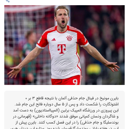
بایرن مونیخ در فینال جام حذفی آلمان با نتیجه قاطع ۳ بر 0
اشتوتگارت را شکست داد و پس از ۵ سال دوباره فاتح این جام شد.
این پیروزی در ورزشگاه المپیک برلین (المپیااستادیون) به دست آمد
و شاگردان ونسان کمپانی موفق شدند «دوگانه داخلی» (قهرمانی در
بوندسلیگا و جام حذفی) را در این فصل کسب کنند. بایرن پیش از
این در هفته پایانی بوندسلیگا قهرمان شده بود. ستاره این دیدار، هری