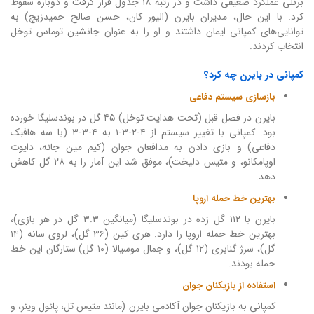
برنلی عملکرد ضعیفی داشت و در رتبه ۱۸ جدول قرار گرفت و دوباره سقوط
کرد. با این حال، مدیران بایرن (الیور کان، حسن صالح حمیدزیچ) به
توانایی‌های کمپانی ایمان داشتند و او را به عنوان جانشین توماس توخل
انتخاب کردند.
کمپانی در بایرن چه کرد؟
بازسازی سیستم دفاعی
بایرن در فصل قبل (تحت هدایت توخل) ۴۵ گل در بوندسلیگا خورده
بود. کمپانی با تغییر سیستم از ۴-۲-۳-۱ به ۴-۳-۳ (با سه هافبک
دفاعی) و بازی دادن به مدافعان جوان (کیم مین جائه، دایوت
اوپامکانو، و متیس دلیخت)، موفق شد این آمار را به ۲۸ گل کاهش
دهد.
بهترین خط حمله اروپا
بایرن با ۱۱۲ گل زده در بوندسلیگا (میانگین ۳.۳ گل در هر بازی)،
بهترین خط حمله اروپا را دارد. هری کین (۳۶ گل)، لروی سانه (۱۴
گل)، سرژ گنابری (۱۲ گل)، و جمال موسیالا (۱۰ گل) ستارگان این خط
حمله بودند.
استفاده از بازیکنان جوان
کمپانی به بازیکنان جوان آکادمی بایرن (مانند متیس تل، پائول وینر، و