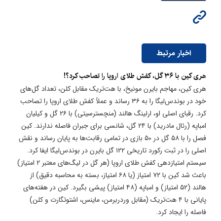
اخبار مرتبط
هری کین با ۳۶ گل، کفش طلای اروپا را تصاحب کرد؟!
هری کین، مهاجم بایرن مونیخ، با هت‌تریک مقابل کلن، تعداد گل‌های
خود در بوندس‌لیگا را به ۳۶ رساند و عملاً کفش طلای اروپا را تصاحب
کرد. رقبای اصلی او، ارلینگ هالند (منچسترسیتی) با ۲۶ گل و کیلیان
امباپه (رئال مادرید) با ۲۴ گل، شانسی برای جبران فاصله ندارند. کین
فصل را با ۵۸ گل در ۵۰ بازی در تمامی رقابت‌ها به پایان رساند و نقش
اصلی را در ثبت رکورد تاریخی ۱۲۲ گل بایرن در بوندس‌لیگا ایفا کرد.
سیستم امتیازدهی کفش طلای اروپا (هر گل در لیگ‌های معتبر ۲ امتیاز)
باعث شد کین با ۷۲ امتیاز (یا ۶۸ امتیاز، بسته به محاسبه دقیق) از
هالند (۵۲ امتیاز) و امباپه (۴۸ امتیاز) پیشی بگیرد. کین در هفته‌های
پایانی با ۴ هت‌تریک (مقابل وردربرمن، ماینس، اشتوتگارت و کلن)
فاصله را ایجاد کرد.