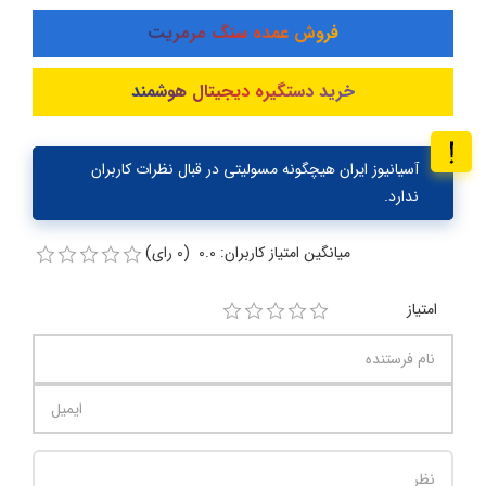
فروش عمده سنگ مرمریت
خرید دستگیره دیجیتال هوشمند
آسیانیوز ایران هیچگونه مسولیتی در قبال نظرات کاربران
ندارد.
میانگین امتیاز کاربران: 0.0 (0 رای)
امتیاز