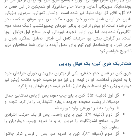
این چهارمین عنوان قهرمانی دوران حرفه‌ای هری کین بود (پس از قهرمانی در
بوندسلیگا، سوپرکاپ آلمان، و حالا جام حذفی). او همچنین در این فصل با
۳۶ گل، آقای گل بوندسلیگا نیز شده است. ونسان کمپانی، سرمربی بلژیکی
بایرن، در اولین فصل حضور خود روی نیمکت این تیم، موفق به کسب دو
جام شده است. او پیش از این با برنلی قهرمان چمپیونشیپ (لیگ دسته دوم
انگلیس) شده بود، اما این اولین تجربه قهرمانی او در سطح اول فوتبال اروپا
است. در گزارش پیش رو، جزئیات کامل این فینال، تحلیل عملکرد بایرن و
هری کین، و چشمانداز این تیم برای فصل آینده را برای شما مخاطبان عزیز
تشریح خواهیم کرد.
هت‌تریک هری کین؛ یک فینال رویایی
هری کین در فینال جام حذفی، یکی از بهترین بازی‌های دوران حرفه‌ای خود
را به نمایش گذاشت. او در نیمه اول نیز دو موقعیت خوب داشت (یکی تیر
دروازه و یکی دفع توسط دروازه‌بان)، اما در نیمه دوم طوفان به پا کرد:
گل اول (دقیقه ۵۶): کین با پای چپ خود، پس از پاس تماشایی جمال
موسیالا، از پشت محوطه جریمه دروازه اشتوتگارت را باز کرد. شوت او
با برخورد به تیر دوراهی وارد دروازه شد.
گل دوم (دقیقه ۷۱): کین با پای راست، پس از یک حرکت انفرادی
عالی، مدافع اشتوتگارت را دریبل زد و با ضربه چیپ، دروازه‌بان را
مغلوب کرد.
گل سوم (دقیقه ۸۴): کین با ضربه سر، پس از ارسال کرنر جاشوا