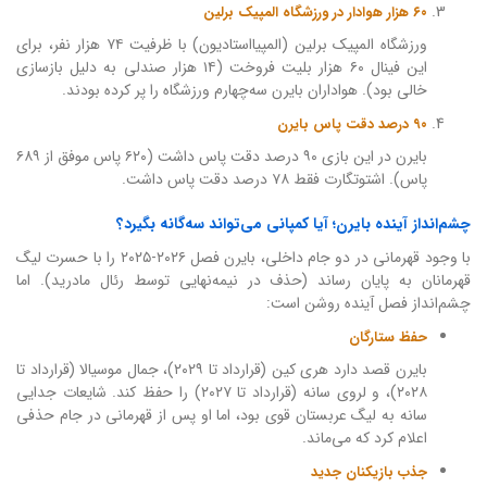
۶۰ هزار هوادار در ورزشگاه المپیک برلین
ورزشگاه المپیک برلین (المپیااستادیون) با ظرفیت ۷۴ هزار نفر، برای
این فینال ۶۰ هزار بلیت فروخت (۱۴ هزار صندلی به دلیل بازسازی
خالی بود). هواداران بایرن سه‌چهارم ورزشگاه را پر کرده بودند.
۹۰ درصد دقت پاس بایرن
بایرن در این بازی ۹۰ درصد دقت پاس داشت (۶۲۰ پاس موفق از ۶۸۹
پاس). اشتوتگارت فقط ۷۸ درصد دقت پاس داشت.
چشم‌انداز آینده بایرن؛ آیا کمپانی می‌تواند سه‌گانه بگیرد؟
با وجود قهرمانی در دو جام داخلی، بایرن فصل ۲۰۲۶-۲۰۲۵ را با حسرت لیگ
قهرمانان به پایان رساند (حذف در نیمه‌نهایی توسط رئال مادرید). اما
چشم‌انداز فصل آینده روشن است:
حفظ ستارگان
بایرن قصد دارد هری کین (قرارداد تا ۲۰۲۹)، جمال موسیالا (قرارداد تا
۲۰۲۸)، و لروی سانه (قرارداد تا ۲۰۲۷) را حفظ کند. شایعات جدایی
سانه به لیگ عربستان قوی بود، اما او پس از قهرمانی در جام حذفی
اعلام کرد که می‌ماند.
جذب بازیکنان جدید