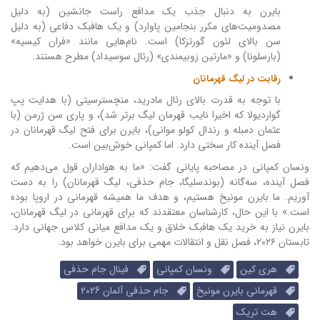
بایرن به دنبال جذب یک مدافع راست جانشین (به دلیل
مصدومیت‌های مکرر بنجامین پاوارد) و یک هافبک دفاعی (به دلیل
سن بالای لئون گورتزکا) است. نام‌هایی مانند «فران کیسیه»
(بارسلونا) و «مارتین زوبیمندی» (رئال سوسیداد) مطرح هستند.
رقابت در لیگ قهرمانان
با توجه به قدرت بالای رئال مادرید، منچسترسیتی (با هدایت پپ
گواردیولا که اخیرا نایب قهرمان لیگ برتر شد)، و پاری سن ژرمن (با
عثمان دمبله و رندال کولو موانی)، بایرن برای فتح لیگ قهرمانان در
فصل آینده کار سختی دارد. اما کمپانی خوش‌بین است.
ونسان کمپانی در مصاحبه پایانی گفت: «ما به هواداران قول می‌دهیم که
فصل آینده، سه‌گانه (بوندسلیگا، جام حذفی، لیگ قهرمانان) را به دست
آوریم. ما بایرن مونیخ هستیم، و هدف ما همیشه قهرمانی در اروپا بوده
است.» با این حال، کارشناسان معتقدند که برای قهرمانی در لیگ قهرمانان،
بایرن نیاز به خرید یک هافبک خلاق و یک مدافع میانی کلاس جهانی دارد.
تابستان ۲۰۲۶، فصل نقل و انتقالات مهمی برای بایرن خواهد بود.
هری کین
ونسان کمپانی
فینال جام حذفی
قهرمانی بایرن مونیخ
جام حذفی آلمان 2026
هت تریک