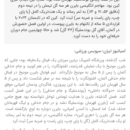
کین بود. مهاجم انگلیسی بایرن هر سه گل تیمش را در نیمه دوم
(دقایق ۵۶، ۷۱ و ۸۴) به ثمر رساند و یک هت‌تریک کامل (با پای
چپ، پای راست و ضربه سر) ثبت کرد. کین که در تابستان ۲۰۲۴ با
قراردادی ۵ ساله از تاتنهام به بایرن پیوست، در اولین فصل حضورش
در آلمان، آقای گل بوندسلیگا (۳۶ گل) شد و حالا چهارمین جام دوران
حرفه‌ای خود را به دست آورد.
آسیانیوز ایران؛ سرویس ورزشی:
شب گذشته، ورزشگاه المپیک برلین میزبان یک فینال یک‌طرفه بود؛ جایی که
بایرن مونیخ با یک نمایش قدرتمند، اشتوتگارت را در هم کوبید و جام حذفی
آلمان را پس از ۵ سال به مونیخ بازگرداند.
تیم فوتبال بایرن مونیخ در فینال
جام حذفی آلمان، اشتوتگارت را با نتیجه سه بر صفر شکست داد و پس از ۵
سال قهرمان این رقابت‌ها شد. ب
ا این پیروزی، شاگردان ونسان کمپانی موفق
شدند «دوگانه داخلی» (بوندسلیگا و جام حذفی) را در این فصل کسب
کنند.
فصل گذشته، بایرن با هدایت توماس توخل نتوانسته بود هیچ جامی
کسب کند (بایرن قهرمان بوندسلیگا نشد و در جام حذفی و لیگ قهرمانان
حذف شد). اما امسال، با آمدن کمپانی، بایرن دوباره به اوج بازگشته است.
هر سه گل بایرن را «هری کین»، ستاره انگلیسی، در نیمه دوم به ثمر رساند.
او یک هت‌تریک کامل (گل با پای چپ، پای راست و ضربه سر) ثبت کرد.