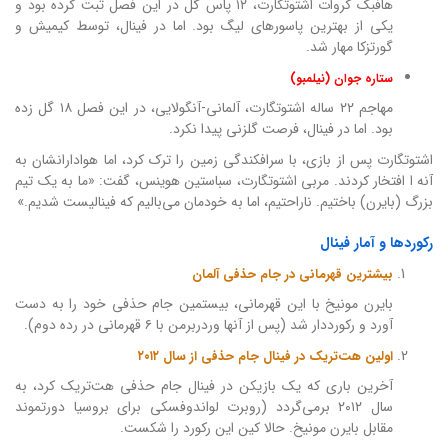
هافبک کروات اشتوتگارت، ۱۲ پاس گل در این فصل ثبت کرده بود و
یکی از بهترین پاسورهای لیگ بود. اما در فینال، توسط کیمیش و
گورتزکا مهار شد.
ستاره جوان (نیلمبو)
مهاجم ۲۲ ساله اشتوتگارت، آلمانی-آنگولایی، در این فصل ۱۸ گل زده
بود. اما در فینال، فرصت گلزنی پیدا نکرد.
اشتوتگارت پس از بازی، با سرافکندگی زمین را ترک کرد، اما هوادارانشان به
آنه ا افتخار کردند. مربی اشتوتگارت، سباستین هوینس، گفت: «ما به یک تیم
بزرگ (بایرن) باختیم. ناراحتیم، اما به خودمان می‌بالیم که فینالیست شدیم.»
رکوردها و آمار فینال
بیشترین قهرمانی در جام حذفی آلمان
بایرن مونیخ با این قهرمانی، بیستمین جام حذفی خود را به دست
آورد و رکورددار شد (پس از آنها وردربرمن با ۶ قهرمانی در رده دوم).
اولین هت‌تریک در فینال جام حذفی از سال ۲۰۱۲
آخرین باری که یک بازیکن در فینال جام حذفی هت‌تریک کرد، به
سال ۲۰۱۲ برمی‌گردد (روبرت لواندوفسکی برای بروسیا دورتموند
مقابل بایرن مونیخ. حالا کین این رکورد را شکست.