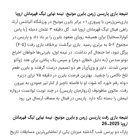
نتیجه بازی پاریسن ژرمن بایرن مونیخ: نیمه نهایی لیگ قهرمانان اروپا
پاری‌سن‌ژرمن با پیروزی ۱-۰ برابر بایرن مونیخ در ورزشگاه آلیانتس آرنا،
راهی فینال لیگ قهرمانان اروپا شد. گل دقیقه ۳ عثمان دمبله (با پاس
کواراتسخلیا) برای همیشه رویای صعود بایرن را بر باد داد و پاریس در
مجموع 6-5 به برتری رسید. بازی برگشت برخلاف بازی رفت (۵-۴)
پرگل نبود، اما جنجال کم نداشت. در نیمه اول، بایرنی‌ها خواهان اخراج
نونو مندس (به دلیل خطای دوم) و سپس یک پنالتی برای هند ژوآئو
نوس شدند. داور و وی‌آی‌آر هر دو تصمیم درست گرفتند و بایرن طعم
تلخ ناکامی را چشید. بهترین فرصت بایرن در دقیقه ۷۵ برای دزیره
دوئه رقم خورد که شوت او با فاصله ناچیز از کنار تیر عمودی به بیرون
رفت. ماتوی سافونوف (دروازه‌بان پاریس) در چند نوبت توانست دروازه
تیمش را بسته نگه دارد. پاریس در فینال به مصاف آرسنال می رود.
نتیجه بازی رفت پاریسن ژرمن و بایرن مونیخ: نیمه نهایی لیگ قهرمانان
اروپا 2025-26
پارک دو پرنس شب گذشته میزبان یکی از تماشایی‌ترین مسابقات تاریخ