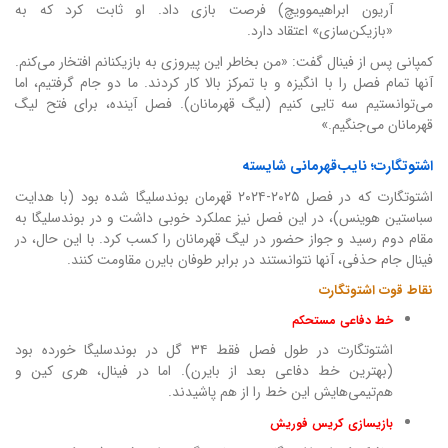
آریون ابراهیموویچ) فرصت بازی داد. او ثابت کرد که به
«بازیکن‌سازی» اعتقاد دارد.
کمپانی پس از فینال گفت: «من بخاطر این پیروزی به بازیکنانم افتخار می‌کنم.
آنها تمام فصل را با انگیزه و با تمرکز بالا کار کردند. ما دو جام گرفتیم، اما
می‌توانستیم سه تایی کنیم (لیگ قهرمانان). فصل آینده، برای فتح لیگ
قهرمانان می‌جنگیم.»
اشتوتگارت؛ نایب‌قهرمانی شایسته
اشتوتگارت که در فصل ۲۰۲۵-۲۰۲۴ قهرمان بوندسلیگا شده بود (با هدایت
سباستین هوینس)، در این فصل نیز عملکرد خوبی داشت و در بوندسلیگا به
مقام دوم رسید و جواز حضور در لیگ قهرمانان را کسب کرد. با این حال، در
فینال جام حذفی، آنها نتوانستند در برابر طوفان بایرن مقاومت کنند.
نقاط قوت اشتوتگارت
خط دفاعی مستحکم
اشتوتگارت در طول فصل فقط ۳۴ گل در بوندسلیگا خورده بود
(بهترین خط دفاعی بعد از بایرن). اما در فینال، هری کین و
هم‌تیمی‌هایش این خط را از هم پاشیدند.
بازیسازی کریس فوریش