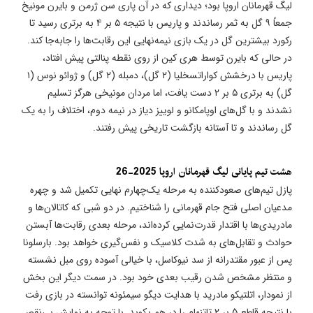
لیگ قهرمانان اروپا بود؛ دیداری که در آن پاری سن ژرمن و بایرن مونیخ
جمعاً ۹ گل به ثمر رساندند و پاریس با نتیجه ۵ بر ۴ به برتری رسید تا
رکورد بیشترین گل در یک بازی نیمه‌نهایی این رقابت‌ها را جابه‌جا کند.
در حالی که بایرن توسط هری کین از روی نقطه پنالتی پیش افتاد،
پاریس با درخشش کواراتسخلیا (۲ گل)، دمبله (۲ گل) و ژوائو نوس (۱
گل) به برتری ۵ بر ۲ دست یافت، اما مردان مونیخی هرگز تسلیم
نشدند و با گل‌های اوپامکانو و لوییز دیاز در نیمه دوم، اختلاف را به یک
گل رساندند و تا آستانه بازگشت تاریخی پیش رفتند.
هشت تیم پایانی لیگ قهرمانان اروپا 2025-26
پازل تیم‌های صعودکننده به مرحله یک‌چهارم نهایی تکمیل شد و چهره
مدعیان اصلی فتح جام قهرمانی را شناختیم. در دو شبی که کاتالان‌ها و
مادریدی‌ها با اقتدار قدرت‌نمایی کرده‌اند، مرحله بعدی رقابت‌ها آبستن
حوادث و تقابل‌های به شدت کلاسیک و نفس‌گیری خواهد بود. بارسلونا
پس از عبور مقتدرانه از سد نیوکاسل، با خیالی آسوده روی مبل نشسته
و منتظر مشخص شدن رقیب بعدی خود بود. در سمت دیگر این بخش
از نمودار، اتلتیکو مادرید با هدایت دیگو سیمئونه توانسته در بازی رفت
با نتیجه قاطع 5 بر 2 تاتنهام را در هم بکوبد. با توجه به نمایش بی‌نقص