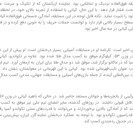
وق‌العاده نزدیک و تماشایی بود. نماینده ازبکستان که از تکنیک و سرعت عم
تحت فشار قرار دهد. با این حال، کیانی با استفاده از تجربه بالای خود، در لح
د را تثبیت نماید. نکته قابل توجه در این مسابقه، آمادگی جسمانی فوق‌العاده کیان
سطح بسیار بالایی قرار دارد و توانست حملات حریف را به خوبی دفع کرده و در 
 کیانی در سه سال اخیر بود.
ای اخیر است. کارنامه او در مسابقات آسیایی بسیار درخشان است. او پیش از این ن
۲۰۲۲ در مسابقات قهرمانی آسیا که در کره جنوبی برگزار شد، در وزن ۵۳- کیلوگرم موفق به کسب مدال طلا شده بود. علاوه بر تکواند
که در ماکائو برگزار شد، موفق شد دو مدال طلا برای ایران به ارمغان آورد. تیم ای
 عنوان نایب‌قهرمانی شده بود. کیانی با این قهرمانی در مغولستان، نشان داد ک
رگ بین‌المللی آینده، از جمله بازی‌های آسیایی و مسابقات جهانی، مدعی کسب مدال
 قابل قبولی داشتند. در روزهای گذشته، سایر اعضای تیم ملی نیز موفق به کسب 
 که از آمادگی بالایی برخوردارند و می‌توانند با قدرت‌های سنتی تکواندو آسیا رق
دراسیون تکواندو بود. با توجه به عملکرد درخشان نمایندگان ایران، پیش‌بینی م
بی در جدول رده‌بندی کسب کند.