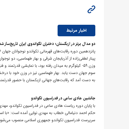
اخبار مرتبط
دو مدال برنز در ازبکستان؛ دختران تکواندوی ایران تاریخ‌ساز شد
پینار لطفی‌زاده از آذربایجان شرقی و بهار طهماسبی، دو نوجوا
وزن ۵۹- کیلوگرم به میدان رفته بود، با نمایشی قدرتمند
سوم جهان دست یابد. بهار طهماسبی نیز در وزن خود با درخششی
به دست آمد که رقابت‌های جهانی ازبکستان با حضور قدرتمندان
جانشین هادی ساعی در فدراسیون تکواندو
با پایان دوره ریاست هادی ساعی در فدراسیون تکواندو، مهد
حکم احمد دنیامالی خطاب به مهدی نوایی آمده است: «با استعا
سرپرست فدراسیون تکواندو جمهوری اسلامی منصوب می‌شوی