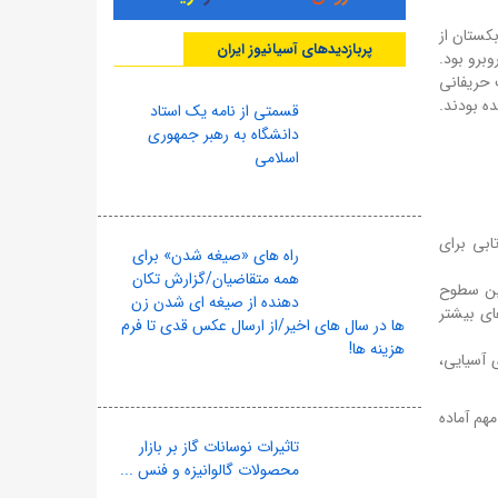
ازبکستان از
پربازدیدهای آسیانیوز ایران
تان روبرو بود.
ت حریفانی
ه بودند.
قسمتی از نامه یک استاد
دانشگاه به رهبر جمهوری
اسلامی
پرتابی برای
راه های «صیغه شدن» برای
همه متقاضیان/گزارش تکان
رین سطوح
دهنده از صیغه ای شدن زن
ای بیشتر
ها در سال های اخیر/از ارسال عکس قدی تا فرم
هزینه ها!
 آسیایی،
هم آماده
تاثیرات نوسانات گاز بر بازار
محصولات گالوانیزه و فنس ...