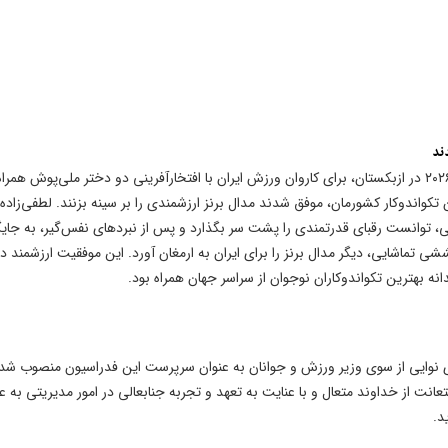
ند
پانزدهمین دوره رقابت‌های قهرمانی تکواندو نوجوانان جهان ۲۰۲۶ در ازبکستان، برای کاروان ورزش ایران با افتخارآفرینی دو دختر ملی‌پوش 
ن تکواندوکار کشورمان، موفق شدند مدال برنز ارزشمندی را بر سینه بزنند. لطفی‌زاده 
 و فنی، توانست رقبای قدرتمندی را پشت سر بگذارد و پس از نبردهای نفس‌گیر، به جایگ
 تماشایی، دیگر مدال برنز را برای ایران به ارمغان آورد. این موفقیت ارزشمند د
ه بهترین تکواندوکاران نوجوان از سراسر جهان همراه بود.
ی نوایی از سوی وزیر ورزش و جوانان به عنوان سرپرست این فدراسیون منصوب شد.
نت از خداوند متعال و با عنایت به تعهد و تجربه جنابعالی در امور مدیریتی به ع
د.