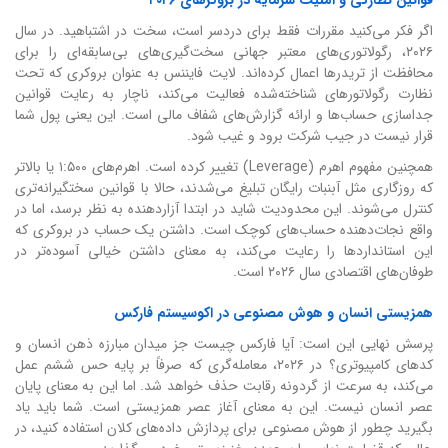
اگر فکر می‌کنید مقررات فقط برای دردسر است، سخت در اشتباهید. در سال
۲۰۲۶، رگولاتوری‌های معتبر جهانی سخت‌گیری‌های بی‌سابقه‌ای را برای
محافظت از تریدرها اعمال کرده‌اند. لایت فایننس به عنوان بروکری که تحت
نظارت رگولاتورهای شناخته‌شده فعالیت می‌کند، ناچار به رعایت قوانین
جداسازی حساب‌ها و ارائه گزارش‌های شفاف مالی است. این یعنی پول شما
قرار نیست در جیب شرکت برود و غیب شود.
همچنین مفهوم اهرم (Leverage) تغییر کرده است. اهرم‌های ۱:۵۰۰ یا بالاتر
که روزگاری مثل آبنبات رایگان تبلیغ می‌شدند، حالا با قوانین سختگیرانه‌تری
کنترل می‌شوند. این محدودیت شاید در ابتدا آزاردهنده به نظر برسد، اما در
واقع نجات‌دهنده حساب‌های کوچک است. داشتن یک حساب در بروکری که
این استانداردها را رعایت می‌کند، به معنای داشتن خیالی آسوده‌تر در
طوفان‌های اقتصادی سال ۲۰۲۶ است.
همزیستی انسان و هوش مصنوعی در اکوسیستم فارکس
پرسش نهایی این است: آیا فارکس چیست جز میدان مبارزه ذهن انسان و
کدهای کامپیوتری؟ در ۲۰۲۶، معامله‌گری که صرفاً بر پایه حس ششم عمل
می‌کند، به سرعت از گردونه رقابت حذف خواهد شد. اما این به معنای پایان
عصر انسان نیست. این به معنای آغاز عصر همزیستی است. شما باید یاد
بگیرید چطور از هوش مصنوعی برای پردازش داده‌های کلان استفاده کنید، در