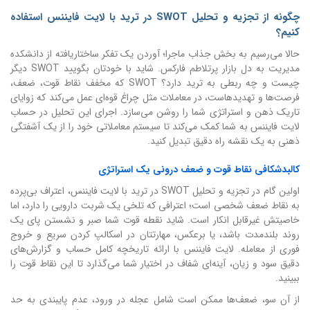
چگونه از تجزیه و تحلیل SWOT در ترید با لایت فایننس استفاده
کنیم؟
حالا می‌رسیم به بخش جذاب ماجرا؛ آوردن یک تفکر ساختاریافته از دانشکده
مدیریت به دل بازار پرتلاطم فارکس. شاید با خودتان بگویید SWOT دیگر
چیست و چه ربطی به ترید دارد؟ SWOT که مخفف نقاط قوت، ضعف،
فرصت‌ها و تهدیدهاست، در معاملات مثل چراغ قوه‌ای عمل می‌کند که زوایای
تاریک ذهن و استراتژی شما را روشن می‌سازد. اجرای این تحلیل در حساب
لایت فایننس به شما کمک می‌کند تا سیستم معاملاتی خود را از یک آشفتگی
ذهنی به یک نقشه راه دقیق تبدیل کنید.
کالبدشکافی نقاط قوت و ضعف درونی یک استراتژی
اولین گام در تجزیه و تحلیل SWOT در ترید با لایت فایننس، اعتراف بی‌پرده
به نقاط ضعف شخصی است؛ اعترافی که تلخی یک شربت دارویی را دارد، اما
خاصیتش غیرقابل انکار است. شاید نقطه قوت شما صبر و نشستن پای یک
روند بلندمدت باشد، یا برعکس، مهارتتان در اسکالپ کردن سریع و خروج
فوری از معامله. لایت فایننس با ارائه تاریخچه کامل حساب و گزارش‌های
دقیق سود و زیان، آینه‌ای شفاف در اختیار شما می‌گذارد تا این نقاط قوت را
ببینید.
از آن سو، ضعف‌ها ممکن است شامل عجله در ورود، عدم پایبندی به حد