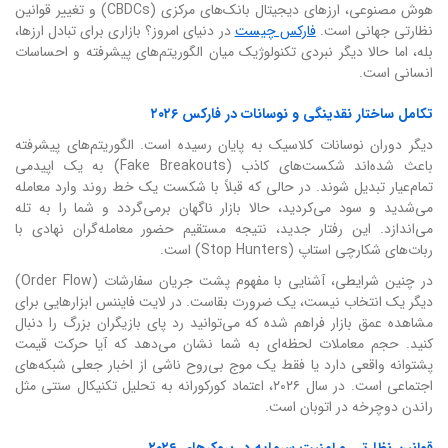
هوش مصنوعی، ارزهای دیجیتال بانک‌های مرکزی (CBDCs) و تغییر قوانین
نظارتی جهانی است.
فارکس چیست
در دنیای امروز؟ بازاری برای تبادل ارزها،
بله، اما حالا دیگر نبردی تکنولوژیک میان الگوریتم‌های پیشرفته و احساسات
انسانی است.
تکامل ساختار نقدینگی و نوسانات در فارکس ۲۰۲۶
دیگر دوران نوسانات کلاسیک به پایان رسیده است. الگوریتم‌های پیشرفته
باعث شده‌اند شکست‌های کاذب (Fake Breakouts) به یک اپیدمی
تمام‌عیار تبدیل شوند. در حالی که قبلاً با شکست یک خط روند وارد معامله
می‌شدید و سود می‌کردید، حالا بازار ناگهان برمی‌گردد و شما را به تله
می‌اندازد. این رفتار جدید، نتیجه مستقیم حضور معامله‌گران نهادی با
ربات‌های شکارچی استاپ (Stop Hunters) است.
در چنین شرایطی، آشنایی با مفهوم پشت جریان سفارشات (Order Flow)
دیگر یک انتخاب نیست، یک ضرورت بقاست. در لایت فایننس ابزارهایی برای
مشاهده عمق بازار فراهم شده که می‌توانید رد پای بازیگران بزرگ را دنبال
کنید. حجم معاملات لحظه‌ای به شما نشان می‌دهد که آیا حرکت قیمت
پشتوانه واقعی دارد یا فقط یک موج بی‌روح ناشی از اخبار جعلی شبکه‌های
اجتماعی است. در سال ۲۰۲۶، اعتماد کورکورانه به تحلیل تکنیکال سنتی مثل
راندن دوچرخه در اتوبان است.
قوانین نظارتی و امنیت سرمایه در بروکرهای ۲۰۲۶