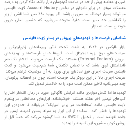
ضرر، یا معامله بیش از حد در ساعات کم‌نوسان بازار باشد. نگاه کردن به درصد
معاملات موفق در برابر ناموفق در بخش Account History لایت فایننس
می‌تواند بسیار دردناک اما ضروری باشد. اگر ببینید ۸۰٪ ضرر شما ناشی از زیر
پا گذاشتن حد ضرر است، دقیقاً متوجه می‌شوید که دشمن اصلی درون
خودتان است، نه بازار.
شناسایی فرصت‌ها و تهدیدهای بیرونی در بستر لایت فایننس
بازار فارکس در ۲۰۲۶ به شدت تحت تأثیر رویدادهای ژئوپلیتیکی و
سیاست‌های نرخ بهره دیجیتال است. این‌ها همان فرصت‌ها و تهدیدهای
بیرونی (External Factors) هستند. یک فرصت می‌تواند انتشار یک خبر
فاندامنتال قوی باشد که با تحلیل تکنیکال شما هم‌جهت می‌شود و لایت
فایننس سرعت اجرای فوق‌العاده‌ای برای ورود به آن موقعیت فراهم می‌کند.
سرعت اجرای بالا در این بروکر یک فرصت است، چون در لحظات پرنوسان،
چند میلی‌ثانیه تاخیر ممکن است سود را به خاکستر تبدیل کند.
تهدیدها اما شامل مواردی مانند افزایش ناگهانی اسپرد در زمان انتشار اخبار یا
گپ‌های قیمتی آخر هفته هستند. خوشبختانه، ابزارهای محافظتی در پلتفرم
لایت فایننس مانند "محافظت در برابر اسپایک" می‌تواند تا حدودی این
تهدیدها را خنثی کند. استفاده از این ابزار به منزله بستن کمربند ایمنی در
جاده لغزنده است و تحلیل SWOT به شما گوشزد می‌کند که حتماً قبل از
روشن کردن ماشین، این کمربند را ببندید.