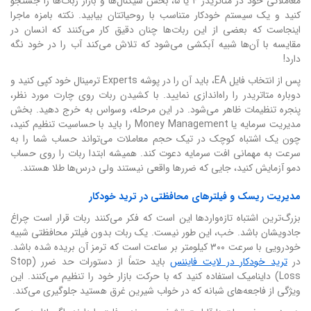
معاملاتی خود در متاتریدر ۴ یا ۵، بخش سیگنال‌ها و بازار ربات‌ها را جستجو
کنید و یک سیستم خودکار متناسب با روحیاتتان بیابید. نکته بامزه ماجرا
اینجاست که بعضی از این ربات‌ها چنان دقیق کار می‌کنند که انسان در
مقایسه با آن‌ها شبیه آبکشی می‌شود که تلاش می‌کند آب را در خود نگه
دارد!
پس از انتخاب فایل EA، باید آن را در پوشه Experts ترمینال خود کپی کنید و
دوباره متاتریدر را راه‌اندازی نمایید. با کشیدن ربات روی چارت مورد نظر،
پنجره تنظیمات ظاهر می‌شود. در این مرحله، وسواس به خرج دهید. بخش
مدیریت سرمایه یا Money Management را باید با حساسیت تنظیم کنید،
چون یک اشتباه کوچک در تیک حجم معاملات می‌تواند حساب شما را به
سرعت به مهمانی افت سرمایه دعوت کند. همیشه ابتدا ربات را روی حساب
دمو آزمایش کنید، جایی که ضررها واقعی نیستند ولی درس‌ها طلا هستند.
مدیریت ریسک و فیلترهای محافظتی در ترید خودکار
بزرگ‌ترین اشتباه تازه‌واردها این است که فکر می‌کنند ربات قرار است چراغ
جادویشان باشد. خب، این طور نیست. یک ربات بدون فیلتر محافظتی شبیه
خودرویی با سرعت ۳۰۰ کیلومتر بر ساعت است که ترمز آن بریده شده باشد.
در
ترید خودکار در لایت فایننس
باید حتماً از دستورات حد ضرر (Stop
Loss) داینامیک استفاده کنید که با حرکت بازار خود را تنظیم می‌کنند. این
ویژگی از فاجعه‌های شبانه که در خواب شیرین غرق هستید جلوگیری می‌کند.