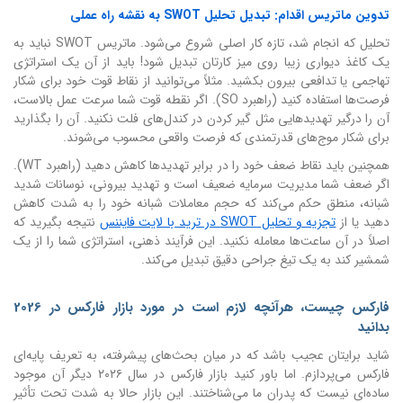
تدوین ماتریس اقدام: تبدیل تحلیل SWOT به نقشه راه عملی
تحلیل که انجام شد، تازه کار اصلی شروع می‌شود. ماتریس SWOT نباید به
یک کاغذ دیواری زیبا روی میز کارتان تبدیل شود! باید از آن یک استراتژی
تهاجمی یا تدافعی بیرون بکشید. مثلاً می‌توانید از نقاط قوت خود برای شکار
فرصت‌ها استفاده کنید (راهبرد SO). اگر نقطه قوت شما سرعت عمل بالاست،
آن را درگیر تهدیدهایی مثل گیر کردن در کندل‌های فلت نکنید. آن را بگذارید
برای شکار موج‌های قدرتمندی که فرصت واقعی محسوب می‌شوند.
همچنین باید نقاط ضعف خود را در برابر تهدیدها کاهش دهید (راهبرد WT).
اگر ضعف شما مدیریت سرمایه ضعیف است و تهدید بیرونی، نوسانات شدید
شبانه، منطق حکم می‌کند که حجم معاملات شبانه خود را به شدت کاهش
دهید یا از
تجزیه و تحلیل SWOT در ترید با لایت فایننس
نتیجه بگیرید که
اصلاً در آن ساعت‌ها معامله نکنید. این فرآیند ذهنی، استراتژی شما را از یک
شمشیر کند به یک تیغ جراحی دقیق تبدیل می‌کند.
فارکس چیست، هرآنچه لازم است در مورد بازار فارکس در 2026
بدانید
شاید برایتان عجیب باشد که در میان بحث‌های پیشرفته، به تعریف پایه‌ای
فارکس می‌پردازم. اما باور کنید بازار فارکس در سال ۲۰۲۶ دیگر آن موجود
ساده‌ای نیست که پدران ما می‌شناختند. این بازار حالا به شدت تحت تأثیر