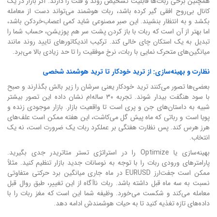
همچنین برخی ربات‌ها قابلیت تشخیص روند و فلت را دارند. اگر بازار در یک
کانال بی‌روح افقی گیر کرده باشد، ربات هوشمند می‌تواند دست از معامله
بکشد و به انتظار بنشیند. این صبر مصنوعی شاید کمی اعصاب‌خردکن باشد،
اما بهتر از آن است که ربات با باز کردن پشت سر هم پوزیشن، حساب شما را
تبدیل به یک استکان چای خالی کند. ترکیب اندیکاتورهای تایید روند مانند
میانگین‌های متحرک نمایی با ربات، نرخ موفقیت را تا حد زیادی بالا می‌برد.
نظارت و بهینه‌سازی: از ترید خودکار تا ترید هوشمند شخصی
بعضی‌ها تصور می‌کنند ترید خودکار یعنی سرشان را زیر بالش بگذارند و صبح
با سود هنگفت بیدار شوند. تجربه ۳۰ ساله‌ام نشان داده این تصور بیشتر
شبیه به داستان‌های جن و پری است تا واقعیت بازار. بازار موجودی زنده و
پویا است و رباتی که ماه پیش گل می‌کاشت، این هفته ممکن است علف‌های
هرز هرس کند. پس نظارت هفتگی بر عملکرد ربات یک ضرورت است، نه یک
انتخاب.
بهینه‌سازی یا Optimize را در استراتژی تستر متاتریدر جدی بگیرید.
پارامترهای ورودی ربات را با توجه به نوسانات جدید بازار تنظیم کنید. مثلاً
ممکن است جفت‌ارز EURUSD در ماه جاری میانگین برد حرکتی متفاوتی
نسبت به سه ماه قبل داشته باشد. ربات ناآگاه از این تغییر، طبق روال قبل
معامله می‌کند و شکست می‌خورد. وظیفه شما این است که مغز ربات را با
داده‌های تازه تغذیه کنید تا به حیات هوشمندش ادامه دهد.