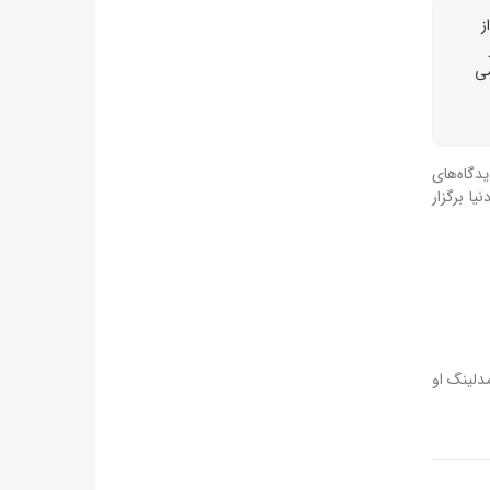
ز
ه برتر زیباترین زن سال ۲٠۲۶ جهان می
یدگاه‌های
ا برگزار
دلینگ او