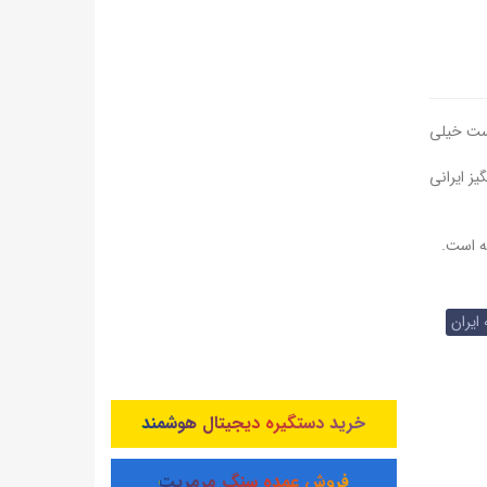
نست خیلی
یز ایرانی
ته است.
یران
خرید دستگیره دیجیتال هوشمند
فروش عمده سنگ مرمریت