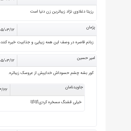
رزیتا دغلاوی نژاد زیباترین زن دنیا است
پژمان
۰۵/۰۳/۱۲
زبانم قاصره در وصف این همه زیبایی و جذابیت خیره کننده
امیر حسین
۰۵/۰۳/۱۲
کور بشه چشم حسوداش خداییش از عروسک زیباتره.
جاویدنامان
۳/۲۲
خیلی قشنگ مسخره کردی🤣🤣