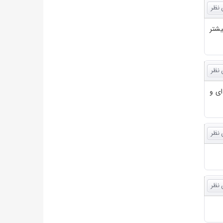
یشتر
ای و