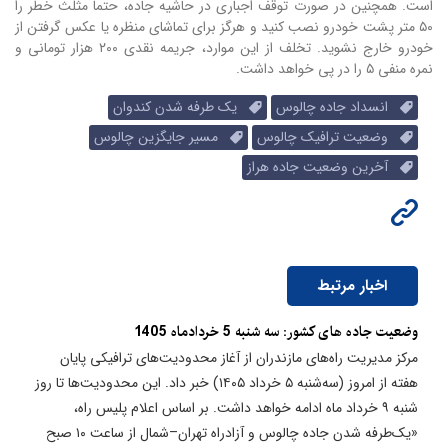
است. همچنین در صورت توقف اجباری در حاشیه جاده، حتماً مثلث خطر را
۵۰ متر پشت خودرو نصب کنید و هرگز برای تماشای منظره یا عکس گرفتن از
خودرو خارج نشوید. تخلف از این موارد، جریمه نقدی ۲۰۰ هزار تومانی و
نمره منفی ۵ را در پی خواهد داشت.
انسداد جاده چالوس
یک طرفه شدن کندوان
وضعیت ترافیک چالوس
مسیر جایگزین چالوس
آخرین وضعیت جاده هراز
اخبار مرتبط
وضعیت جاده های کشور: سه شنبه 5 خردادماه 1405
مرکز مدیریت راه‌های مازندران از آغاز محدودیت‌های ترافیکی پایان
هفته از امروز (سه‌شنبه ۵ خرداد ۱۴۰۵) خبر داد. این محدودیت‌ها تا روز
شنبه ۹ خرداد ماه ادامه خواهد داشت. بر اساس اعلام پلیس راه،
«یک‌طرفه شدن جاده چالوس و آزادراه تهران–شمال از ساعت ۱۰ صبح