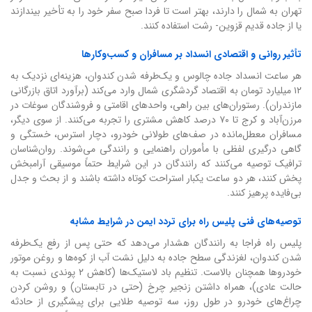
تهران به شمال را دارند، بهتر است تا فردا صبح سفر خود را به تأخیر بیندازند
یا از جاده قدیم قزوین- رشت استفاده کنند.
تأثیر روانی و اقتصادی انسداد بر مسافران و کسب‌وکارها
هر ساعت انسداد جاده چالوس و یک‌طرفه شدن کندوان، هزینه‌ای نزدیک به
۱۲ میلیارد تومان به اقتصاد گردشگری شمال وارد می‌کند (برآورد اتاق بازرگانی
مازندران). رستوران‌های بین راهی، واحدهای اقامتی و فروشندگان سوغات در
مرزن‌آباد و کرج تا ۷۰ درصد کاهش مشتری را تجربه می‌کنند. از سوی دیگر،
مسافران معطل‌مانده در صف‌های طولانی خودرو، دچار استرس، خستگی و
گاهی درگیری لفظی با مأموران راهنمایی و رانندگی می‌شوند. روان‌شناسان
ترافیک توصیه می‌کنند که رانندگان در این شرایط حتماً موسیقی آرامبخش
پخش کنند، هر دو ساعت یکبار استراحت کوتاه داشته باشند و از بحث و جدل
بی‌فایده پرهیز کنند.
توصیه‌های فنی پلیس راه برای تردد ایمن در شرایط مشابه
پلیس راه فراجا به رانندگان هشدار می‌دهد که حتی پس از رفع یک‌طرفه
شدن کندوان، لغزندگی سطح جاده به دلیل نشت آب از کوه‌ها و روغن موتور
خودروها همچنان بالاست. تنظیم باد لاستیک‌ها (کاهش ۲ پوندی نسبت به
حالت عادی)، همراه داشتن زنجیر چرخ (حتی در تابستان) و روشن کردن
چراغ‌های خودرو در طول روز، سه توصیه طلایی برای پیشگیری از حادثه