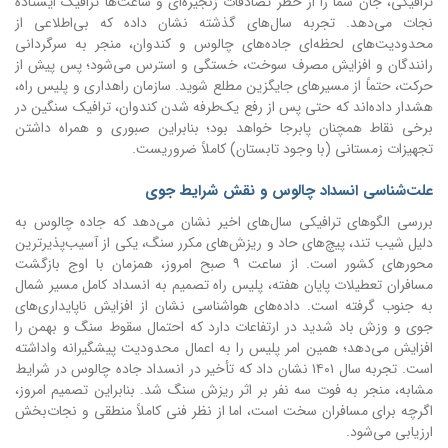
ترافیکی، جان شما را از خطر تصادفات زنجیره‌ای و ساعت‌ها ترافیک ایستاده
نجات می‌دهد. تجربه سال‌های گذشته نشان داده که بی‌اطلاعی از
محدودیت‌های لحظه‌ای جاده‌های چالوس و کندوان، منجر به سرگردانی
رانندگان و افزایش مصرف سوخت، خستگی و استرس می‌شود؛ پس پیش از
حرکت، حتماً از مسیرهای جایگزین مطلع شوید. سازمان راهداری و پلیس راه،
هشدار داده‌اند که حتی پس از رفع یک‌طرفه شدن کندوان، ترافیک سنگین در
برخی نقاط همچنان پابرجا خواهد بود؛ بنابراین صبوری و همراه داشتن
تجهیزات زمستانی (با وجود تابستان) کاملاً ضروریست.
علت‌شناسی انسداد چالوس و نقش شرایط جوی
بررسی الگوهای ترافیکی سال‌های اخیر نشان می‌دهد که جاده چالوس به
دلیل شیب تند، پیچ‌های حاد و ریزش‌های مکرر سنگ، یکی از آسیب‌پذیرترین
محورهای کشور است. از ساعت ۹ صبح امروز، همزمان با اوج بازگشت
مسافران تعطیلات پایان هفته، پلیس راه تصمیم به انسداد کامل مسیر شمال
به جنوب گرفته است. داده‌های هواشناسی نشان از افزایش ناپایداری‌های
جوی و وزش باد شدید در ارتفاعات دارد که احتمال سقوط سنگ و بهمن را
افزایش می‌دهد؛ همین امر پلیس را به اعمال محدودیت پیشگیرانه واداشته
است. تجربه سال ۱۴۰۱ نشان داد که تأخیر در انسداد جاده چالوس در شرایط
مشابه، منجر به فوت سه نفر بر اثر ریزش سنگ شد. بنابراین تصمیم امروز،
اگرچه برای مسافران سخت است، اما از نظر فنی کاملاً منطقی و نجات‌بخش
ارزیابی می‌شود.