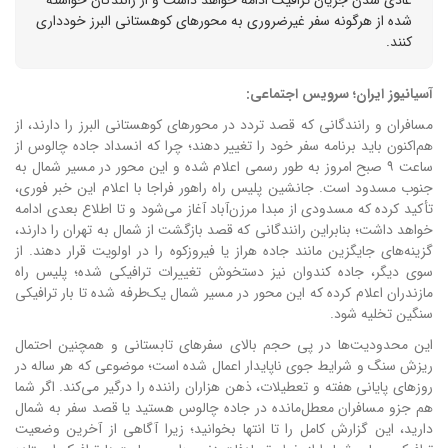
شده از هرگونه سفر غیرضروری به محورهای کوهستانی البرز خودداری
کنند.
آسیانیوز ایران؛ سرویس اجتماعی:
مسافران و رانندگانی که قصد تردد در محورهای کوهستانی البرز را دارند، از
هم‌اکنون باید برنامه سفر خود را تغییر دهند؛ چرا که انسداد جاده چالوس از
ساعت ۹ صبح امروز به طور رسمی اعلام شده و این محور در مسیر شمال به
جنوب مسدود است. جانشین پلیس راه راهور فراجا با اعلام این خبر فوری،
تأکید کرده که مسدودی از مبدا مرزن‌آباد آغاز می‌شود و تا اطلاع بعدی ادامه
خواهد داشت؛ بنابراین رانندگانی که قصد بازگشت از شمال به تهران را دارند،
گزینه‌های جایگزین مانند جاده هراز یا فیروزکوه را در اولویت قرار دهند. از
سوی دیگر، جاده کندوان نیز دستخوش تغییرات ترافیکی شده؛ پلیس راه
مازندران اعلام کرده که این محور در مسیر شمال یک‌طرفه شده تا بار ترافیکی
سنگین تخلیه شود.
این محدودیت‌ها در پی حجم بالای سفرهای تابستانی و همچنین احتمال
ریزش سنگ و شرایط جوی ناپایدار اعمال شده است؛ موضوعی که هر ساله در
روزهای پایانی هفته و تعطیلات، ذهن هزاران راننده را درگیر می‌کند. اگر شما
هم جزو مسافران معطل‌مانده در جاده چالوس هستید یا قصد سفر به شمال
دارید، این گزارش کامل را تا انتها بخوانید؛ زیرا آگاهی از آخرین وضعیت