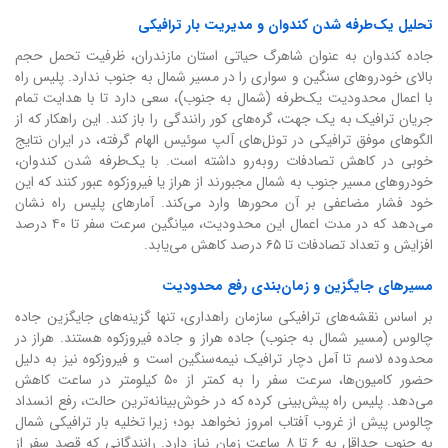
تحلیل یک‌طرفه شدن کندوان و مدیریت بار ترافیکی
جاده کندوان به عنوان شاهرگ حیاتی استان مازندران، ظرفیت تحمل حجم
بالای خودروهای سنگین و سواری را در مسیر شمال به جنوب ندارد. پلیس راه
با اعمال محدودیت یک‌طرفه (شمال به جنوب)، سعی دارد تا با هدایت تمام
جریان ترافیک به یک جهت، گره‌های کور رانندگی را باز کند. این راهکار که از
الگوهای موفق ترافیکی در تونل‌های آلپ سوئیس الهام گرفته، در ایران نتایج
خوبی در کاهش تصادفات روبه‌رو داشته است. با یک‌طرفه شدن کندوان،
خودروهای مسیر جنوب به شمال مجبورند از هراز یا فیروزکوه عبور کنند که این
خود فشار مضاعفی بر آن محورها وارد می‌کند. آمارهای پلیس راه نشان
می‌دهد که در مدت اعمال این محدودیت، میانگین سرعت سفر تا ۴۰ درصد
افزایش و تعداد تصادفات تا ۶۵ درصد کاهش می‌یابد.
مسیرهای جایگزین و زمان‌بندی رفع محدودیت
بر اساس نقشه‌های ترافیکی سازمان راهداری، تنها گزینه‌های جایگزین جاده
چالوس (مسیر شمال به جنوب) جاده هراز و جاده فیروزکوه هستند. هراز در
محدوده لاسم تا آمل دچار ترافیک نیمه‌سنگین است و فیروزکوه نیز به دلیل
حضور کامیون‌ها، سرعت سفر را به کمتر از ۵۰ کیلومتر در ساعت کاهش
می‌دهد. پلیس راه پیش‌بینی کرده که در خوش‌بینانه‌ترین حالت، رفع انسداد
چالوس پیش از غروب آفتاب امروز نخواهد بود؛ زیرا تخلیه بار ترافیکی شمال
به جنوب حداقل به ۶ تا ۸ ساعت زمان نیاز دارد. رانندگانی که قصد سفر از