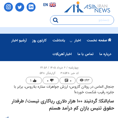
EN
صفحه نخست
اخبار
یادداشت
کارتون روز
آرشیو اخبار
درباره ما
تماس با ما
اخبار آهن‌آلات
چهارشنبه / ۶ خرداد ۱۴۰۵ / ۲۲:۵۶
کد خبر: 38548
گزارشگر: 548
۱
۰
۰
۱۴۳
جنجال الماس در رولان گاروس؛ ارزش جواهرات ستاره بلاروس، برابر با
جایزه رقیب شکست خورده!
​سابالنکا: گردنبند ۱۰۰ هزار دلاری ریاکاری نیست/ طرفدار
حقوق تنیس بازان کم درآمد هستم