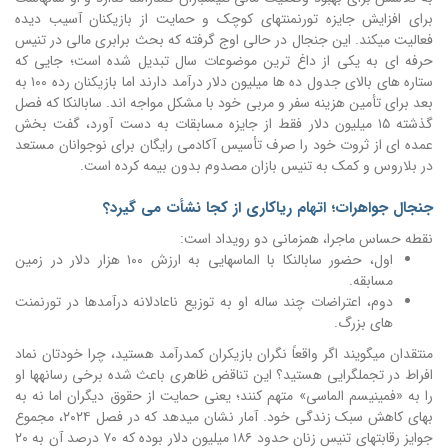
برای افزایش جایزه تورنمنتهای کوچک و حمایت از بازیکنان آسیب دیده
فعالیت میکند. این جنجال در حالی اوج گرفته که بحث برابری مالی در تنیس
حرفه ای به یکی از داغ ترین موضوعات سال تبدیل شده است؛ جایی که
ستاره های بالای جدول ده ها میلیون دلار درآمد دارند اما بازیکنان رده ۱۰۰ به
بعد برای تأمین هزینه سفر و مربی خود با مشکل مواجه اند. سابالنکا که فصل
گذشته ۱۵ میلیون دلار فقط از جایزه مسابقات به دست آورد، گفت بخش
عمده ای از ثروت خود را صرف تأسیس آکادمی رایگان برای نوجوانان مستعد
در بلاروس و کمک به تنیس بازان مصدوم بدون بیمه کرده است.
جنجال جواهرات؛ اتهام ریاکاری از کجا نشأت می گیرد؟
نقطه حساس ماجرا، همزمانی دو رویداد است:
اول، حضور سابالنکا با الماسهایی به ارزش ۱۰۰ هزار دلار در زمین
مسابقه.
دوم، اعتراضات چند ساله او به توزیع ناعادلانه درآمدها در تورنمنت
های بزرگ.
منتقدان میگویند اگر واقعاً نگران بازیکران کمدرآمد هستید، چرا خودتان نماد
افراط در تجملگرایی هستید؟ این تناقض ظاهری باعث شده برخی رسانهها او
را به «فمینیسم الماسی» متهم کنند؛ یعنی حمایت از حقوق دیگران اما نه به
بهای کاهش سبک زندگی خود. آمار نشان میدهد که در فصل ۲۰۲۴، مجموع
جوایز رقابتهای تنیس زنان حدود ۱۸۶ میلیون دلار بوده که ۷۰ درصد آن به ۲۰