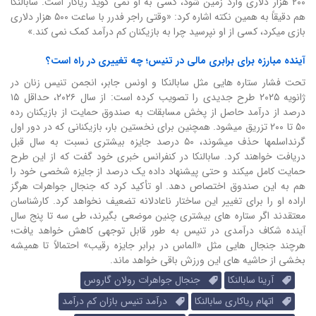
۲۰۰ هزار دلاری وارد زمین شود، کسی به او نمی گوید ریاکار است. سابالنکا
هم دقیقاً به همین نکته اشاره کرد: «وقتی راجر فدرر با ساعت ۵۰۰ هزار دلاری
بازی میکرد، کسی از او نپرسید چرا به بازیکنان کم درآمد کمک نمی کند.»
آینده مبارزه برای برابری مالی در تنیس؛ چه تغییری در راه است؟
تحت فشار ستاره هایی مثل سابالنکا و اونس جابر، انجمن تنیس زنان در
ژانویه ۲۰۲۵ طرح جدیدی را تصویب کرده است: از سال ۲۰۲۶، حداقل ۱۵
درصد از درآمد حاصل از پخش مسابقات به صندوق حمایت از بازیکنان رده
۵۰ تا ۲۰۰ تزریق میشود. همچنین برای نخستین بار، بازیکنانی که در دور اول
گرنداسلمها حذف میشوند، ۵۰ درصد جایزه بیشتری نسبت به سال قبل
دریافت خواهند کرد. سابالنکا در کنفرانس خبری خود گفت که از این طرح
حمایت کامل میکند و حتی پیشنهاد داده یک درصد از جایزه شخصی خود را
هم به این صندوق اختصاص دهد. او تأکید کرد که جنجال جواهرات هرگز
اراده او را برای تغییر این ساختار ناعادلانه تضعیف نخواهد کرد. کارشناسان
معتقدند اگر ستاره های بیشتری چنین موضعی بگیرند، طی سه تا پنج سال
آینده شکاف درآمدی در تنیس به طور قابل توجهی کاهش خواهد یافت؛
هرچند جنجال هایی مثل «الماس در برابر جایزه رقیب» احتمالاً تا همیشه
بخشی از حاشیه های این ورزش باقی خواهد ماند.
آرینا سابالنکا
جنجال جواهرات رولان گاروس
اتهام ریاکاری سابالنکا
درآمد تنیس بازان کم درآمد