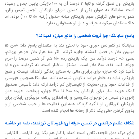
بازیکن اول تعلق گرفته و تنها ۳ درصد آن به ۱۰۰ بازیکن پایین جدول رسیده
است. سابالنکا به عنوان یکی از اعضای شورای بازیکنان انجمن تنیس زنان،
همواره خواهان افزایش سهم بازیکنان میانه جدول (رتبه ۵۰ تا ۱۰۰) بوده، اما
حالا منتقدان میگویند حرف و عمل او همخوانی ندارد.
پاسخ سابالنکا؛ چرا ثروت شخصی را مانع مبارزه نمیداند؟
سابالنکا در کنفرانس خبری خود با لحنی تند به منتقدان پاسخ داد: «من ۱۵
میلیون دلار در فصل گذشته جایزه گرفتم. اگر ۱۰۰ هزار دلار جواهر بپوشم،
یعنی ۰.۶ درصد درآمد من. یک بازیکن رده ۱۵۰ هم اگر همین درصد را خرج
جواهر کند، فقط ۶۰۰ دلار است. مشکل ساختار است، نه گردنبند من.» او
تأکید کرد که مبارزه برای برابری مالی به معنای زندگی زاهدانه نیست و هیچ
بازیکنی نباید به خاطر درآمد بالایش شرمنده باشد. سابالنکا همچنین فهرستی
از اقدامات خود برای حمایت از تنیسبازان کم درآمد ارائه داد: تأسیس صندوق
کمک هزینه سفر برای بازیکنان رده ۲۰۰ تا ۳۰۰ جهان، پرداخت هزینه عمل
زانوی دو تنیس باز نوجوان بلاروسی و راه اندازی برنامه مربیگری رایگان برای
بازیکنان آفریقایی. او تأکید کرد که همه این فعالیت ها از جیب شخصی او و
بدون گرفتن حتی یک دلار از رسانه ها انجام شده است.
شکاف عظیم درآمدی در تنیس حرفه ای؛ قهرمانان ثروتمند، بقیه در حاشیه
برای درک عمق فاجعه، کافی است اعداد را کنار هم بگذاریم: کارلوس آلکاراس