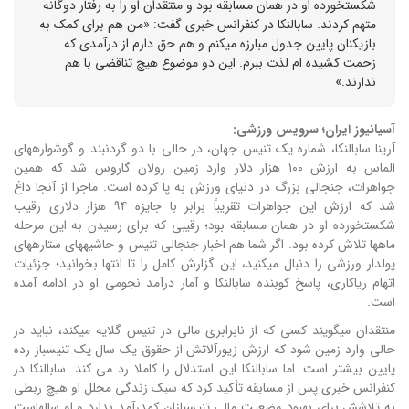
شکستخورده او در همان مسابقه بود و منتقدان او را به رفتار دوگانه
متهم کردند. سابالنکا در کنفرانس خبری گفت: «من هم برای کمک به
بازیکنان پایین جدول مبارزه میکنم و هم حق دارم از درآمدی که
زحمت کشیده ام لذت ببرم. این دو موضوع هیچ تناقضی با هم
ندارند.»
آسیانیوز ایران؛ سرویس ورزشی:
آرینا سابالنکا، شماره یک تنیس جهان، در حالی با دو گردنبند و گوشوارههای
الماس به ارزش ۱۰۰ هزار دلار وارد زمین رولان گاروس شد که همین
جواهرات، جنجالی بزرگ در دنیای ورزش به پا کرده است. ماجرا از آنجا داغ
شد که ارزش این جواهرات تقریباً برابر با جایزه ۹۴ هزار دلاری رقیب
شکستخورده او در همان مسابقه بود؛ رقیبی که برای رسیدن به این مرحله
ماهها تلاش کرده بود. اگر شما هم اخبار جنجالی تنیس و حاشیههای ستارههای
پولدار ورزشی را دنبال میکنید، این گزارش کامل را تا انتها بخوانید؛ جزئیات
اتهام ریاکاری، پاسخ کوبنده سابالنکا و آمار درآمد نجومی او در ادامه آمده
است.
منتقدان میگویند کسی که از نابرابری مالی در تنیس گلایه میکند، نباید در
حالی وارد زمین شود که ارزش زیورآلاتش از حقوق یک سال یک تنیسباز رده
پایین بیشتر است. اما سابالنکا این استدلال را کاملا رد می کند. سابالنکا در
کنفرانس خبری پس از مسابقه تأکید کرد که سبک زندگی مجلل او هیچ ربطی
به تلاشش برای بهبود وضعیت مالی تنیسبازان کمدرآمد ندارد و او سالهاست