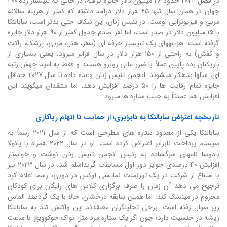
در فصل ۲۰۲۴ حدود ۲۶ میلیون دلار جایزه گرفته، در حالی که تنیسباز رده ۲۰۰
جهان در همان سال تنها ۶۵ هزار دلار درآمد داشته که کمتر از هزینه سالانه
مربی و فیزیوتراپی اوست. در تنیس زنان، این شکاف حتی بدتر است؛ سابالنکا
با ۱۵ میلیون دلار در صدر است، اما نفر صدم جدول کمتر از ۹۰ هزار دلار جایزه
گرفته است. هزینههای یک تنیسباز حرفه ای (سفر، هتل، مربی، پزشک، راکت
و کفش) به راحتی از ۱۵۰ هزار دلار در سال فراتر میرود. یعنی بسیاری از
بازیکنان رده پایین عملاً با ضرر مالی روبرو هستند و فقط به امید جهش رتبه
ای، سالها بدهکار میشوند. انجمن تنیس زنان وعده داده تا سال ۲۰۲۷ حداقل
جایزه تمام رقابت ها را ۵۰ درصد افزایش دهد، اما منتقدان میگویند این
افزایش هم عمدتاً به جیب ستاره ها میرود.
تاریخچه اعتراض سابالنکا به نابرابری؛ از حمایت تا اتهام ریاکاری
سابالنکا یکی از معدود ستاره های مطرحی است که از سال ۲۰۲۱ رسماً به
سیستم پرداخت نابرابر اعتراض کرده است. او در سال ۲۰۲۲ همراه با پائولا
بادوسا نامهای سرگشاده به رئیس انجمن تنیس زنان نوشت و خواستار
افزایش ۴۰ درصدی جوایز دور اول مسابقات گرنداسلم شد. در سال ۲۰۲۳ نیز
با امتناع از شرکت در یک تورنمنت نمایشی لوکس در دوبی، رسماً اعلام کرد
ترجیح می دهد آن زمان را صرف برگزاری کلاس های رایگان برای کودکان
محروم در مینسک کند. اما همین سابقه درخشان، حالا با یک گردنبند الماس
زیر سؤال رفته است. برخی تحلیلگران معتقدند این واکنش تند به سابالنکا
ریشه در جنسیت دارد؛ چون اگر یک ستاره مرد مثل نواک جوکوویچ با ساعت