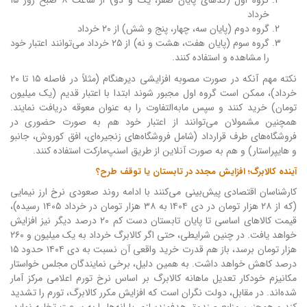
خرداد
گروه دوم (پایان سه، چهار، پنج و شش) از ۲۰ خرداد
گروه سوم (پایان هفت، هشت و نه) از ۲۵ خرداد می‌توانند اعتبار خود
را مشاهده و استفاده کنند.
نکته مهم آنکه در صورت مصوبه افزایشی دیرهنگام (مثلاً در فاصله ۱۵ تا ۲۰
خرداد)، ممکن است گروه اول مجبور شوند ابتدا با اعتبار قدیم (یک میلیون
تومان) خرید کنند و سپس مابه‌التفاوت را به عنوان معوقه دریافت نمایند.
همچنین مشمولان می‌توانند از اعتبار خود هم به صورت حضوری در
فروشگاه‌های طرف قرارداد (شامل فروشگاه‌های زنجیره‌ای، افق کوروش، جانبو
و هایپراستار) و هم به صورت آنلاین از طریق اسنپ‌مارکت استفاده کنند.
آینده کالابرگ؛ افزایش مجدد در تابستان یا توقف طرح؟
کارشناسان اقتصادی پیش‌بینی می‌کنند با ادامه روند صعودی نرخ ارز نیمایی
(که از ۲۸ هزار تومان در دی ۱۴۰۴ به ۳۸ هزار تومان در خرداد ۱۴۰۵ رسیده)،
قیمت کالاهای اساسی تا پایان تابستان دست کم ۲۰ درصد دیگر نیز افزایش
خواهد یافت. در چنین شرایطی، حتی اگر کالابرگ خرداد به یک میلیون و ۲۶۰
هزار تومان برسد، باز هم قدرت خرید واقعی آن نسبت به دی ۱۴۰۴ حدود ۱۵
درصد کاهش خواهد داشت. به همین دلیل، برخی نمایندگان مجلس خواستار
مکانیزم خودکار تعدیل ماهانه کالابرگ بر اساس نرخ تورم اعلامی مرکز آمار
شده‌اند. در مقابل، دولت نگران است که افزایش مکرر کالابرگ، تورم را تشدید
کند و همچنین منابع صندوق هدفمندسازی یارانه‌ها را به سرعت تخلیه نماید.