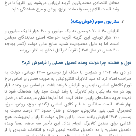
محافل اقتصادی محتمل‌ترین گزینه ارزیابی می‌شود زیرا تقریباً با نرخ
رشد قیمت اقلام پرمصرف مانند برنج، روغن و مرغ هماهنگی دارد.
سناریوی سوم (خوش‌بینانه)
افزایش ۶۰ تا ۷۰ درصدی به یک میلیون و ۶۰۰ هزار تا یک میلیون و
۷۰۰ هزار تومان. این گزینه اگرچه خواسته اصلی نمایندگان مجلس
است، اما به دلیل محدودیت شدید منابع مالی دولت (کسر بودجه
۴۰۰ همتی در سال ۱۴۰۵) تقریباً غیرقابل تحقق به نظر می‌رسد.
قول و غفلت؛ چرا دولت وعده تعدیل فصلی را فراموش کرد؟
در دی ماه ۱۴۰۴ و همزمان با حذف ارز ترجیحی ۴۲۰۰ تومانی، دولت به
صراحت اعلام کرد که سبد کالابرگ الکترونیکی به صورت فصلی بر اساس نرخ
تورم کالاهای اساسی بازبینی و افزایش خواهد یافت. بر اساس این وعده، قرار
بود هر سه ماه یکبار، رقم کالابرگ با رشد قیمت سبد پایه هماهنگ شود تا
قدرت خرید دهک‌های پایین حفظ گردد. اما آمارها نشان می‌دهد که در فصل
بهار ۱۴۰۵، قیمت میانگین ۱۰ قلم کالای اساسی (گندم، برنج، روغن، مرغ،
تخم‌مرغ، شیر، پنیر، ماکارونی، حبوبات و قند) حدود ۳۴ درصد نسبت به
زمستان ۱۴۰۴ افزایش یافته است. با این حال، دولت تا پایان اردیبهشت هیچ
اقدامی برای تعدیل کالابرگ انجام نداد. این تأخیر سه ماهه، عملاً وعده
«تعدیل فصلی» را به «تعدیل سالانه» تبدیل کرده و انتقادات شدیدی را از
سوی نمایندگان مجلس و کارشناسان رفاهی به دنبال داشته است.