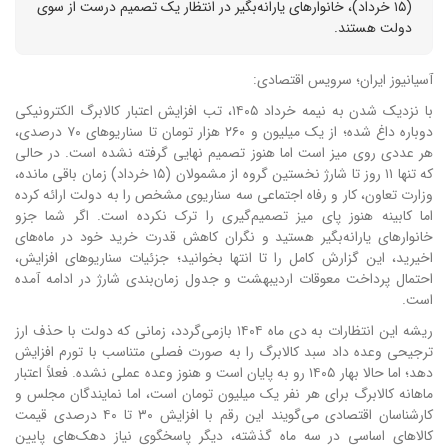
(۱۵ خرداد)، خانوارهای یارانه‌بگیر در انتظار یک تصمیم درست از سوی
دولت هستند.
آسیانیوز ایران؛ سرویس اقتصادی:
با نزدیک شدن به نیمه خرداد ۱۴۰۵، تب افزایش اعتبار کالابرگ الکترونیکی
دوباره داغ شده؛ از یک میلیون و ۲۶۰ هزار تومان تا سناریوهای ۷۰ درصدی،
هر عددی روی میز است اما هنوز تصمیم نهایی گرفته نشده است. در حالی
که تنها ۱۱ روز تا شارژ نخستین گروه از مشمولان (۱۵ خرداد) زمان باقی مانده،
وزارت تعاون، کار و رفاه اجتماعی سه سناریوی مشخص را به دولت ارائه کرده
اما کابینه هنوز پای میز تصمیم‌گیری را ترک نکرده است. اگر شما جزو
خانوارهای یارانه‌بگیر هستید و نگران کاهش قدرت خرید خود در ماه‌های
اخیرید، این گزارش کامل را تا انتها بخوانید؛ جزئیات سناریوهای افزایش،
احتمال پرداخت معوقات اردیبهشت و جدول زمان‌بندی شارژ در ادامه آمده
است.
ریشه این انتظارات به دی ماه ۱۴۰۴ بازمی‌گردد، زمانی که دولت با حذف ارز
ترجیحی وعده داد سبد کالابرگ را به صورت فصلی متناسب با تورم افزایش
دهد؛ اما حالا بهار ۱۴۰۵ رو به پایان است و هنوز وعده عملی نشده. فعلاً اعتبار
ماهانه کالابرگ برای هر نفر یک میلیون تومان است، اما نمایندگان مجلس و
کارشناسان اقتصادی می‌گویند این رقم با افزایش ۳۰ تا ۴۰ درصدی قیمت
کالاهای اساسی در سه ماه گذشته، دیگر پاسخگوی نیاز دهک‌های پایین