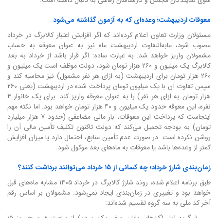
معوقات اردیبهشت؛ وعده‌ای که به آزمون گذاشته می‌شود
مسئولان وزارت تعاون اعلام کرده‌اند که اگر افزایش اعتبار کالابرگ در خرداد
مصوب شود، مابه‌التفاوت اردیبهشت ماه نیز به عنوان معوقه به حساب
مشمولان واریز خواهد شد. به عبارت ساده: اگر قرار باشد از خرداد به بعد
کالابرگ یک میلیون و ۲۶۰ هزار تومان شود، دولت موظف است یک میلیون و
۲۶۰ هزار تومان برای اردیبهشت (به ازای هر نفر مشمول) نیز محاسبه کند و
سپس تفاوت آن با یک میلیون تومان پرداخت شده در اردیبهشت (یعنی ۲۶۰
هزار تومان به ازای هر نفر) را به عنوان معوقه واریز کند. برای یک خانوار ۴
نفره، این معوقه حدود یک میلیون و ۴۰ هزار تومان خواهد بود. اما نکته مهم
اینجاست که پرداخت این معوقات، بار مالی مضاعفی (حدود ۷ هزار میلیارد
تومان) به بودجه تحمیل می‌کند که دولت تاکنون تکلیف تأمین مالی آن را
روشن نکرده است. در صورت عدم تأمین منابع، احتمال دارد یا میزان افزایش
کمتر از وعده‌ها باشد یا معوقات به ماه‌های بعد موکول شود.
زمان‌بندی شارژ خرداد؛ چه کسانی از ۱۵ خرداد می‌توانند برداشت کنند؟
طبق برنامه اعلام شده، روند شارژ کالابرگ در خرداد ۱۴۰۵ مشابه ماه‌های قبل
خواهد بود و تغییری در زمان‌بندی ایجاد نمی‌شود. مشمولان بر اساس رقم
آخر کد ملی به سه گروه تقسیم شده‌اند:
گروه اول (کدهای پایان صفر، یک و دو) از ساعت ۸ صبح روز ۱۵